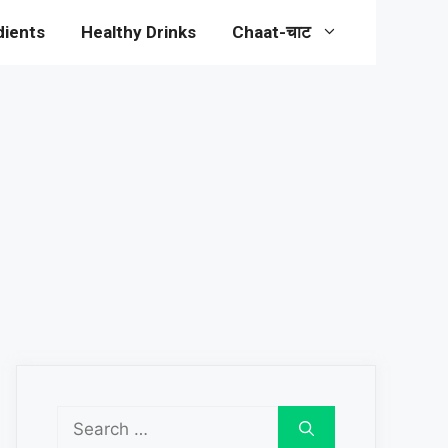
dients
Healthy Drinks
Chaat-चाट
Search
for: