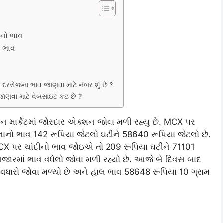
ાનો ભાવ
ા ભાવ
ા દરરોજના ભાવ જાણવા માટે નંબર શું છે ?
વ જાણવા માટે વેબસાઇટ કઇ છે ?
 માર્કેટમાં જોરદાર એક્શન જોવા મળી રહ્યુ છે. MCX પર
ોનાનો ભાવ 142 રૂપિયા જેટલો ઘટીને 58640 રૂપિયા જેટલો છે.
 MCX પર ચાંદીનો ભાવ જોઇએ તો 209 રૂપિયા ઘટીને 71101
ા બજારમાં ભાવ વધેલો જોવા મળી રહ્યો છે. આજે બે દિવસ બાદ
 વધારો જોવા મળ્યો છે અને હાલ ભાવ 58648 રૂપિયા 10 ગ્રામ