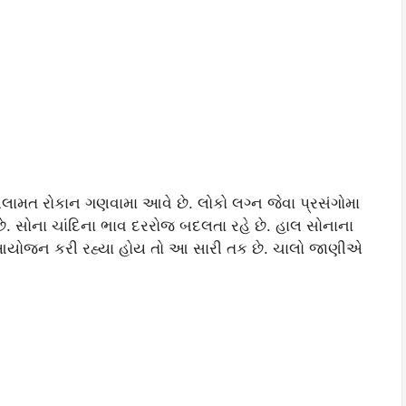
સલામત રોકાન ગણવામા આવે છે. લોકો લગ્ન જેવા પ્રસંગોમા
ે. સોના ચાંદિના ભાવ દરરોજ બદલતા રહે છે. હાલ સોનાના
ુ આયોજન કરી રહ્યા હોય તો આ સારી તક છે. ચાલો જાણીએ