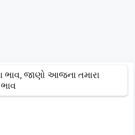
ના ભાવ, જાણો આજના તમારા
ટ ભાવ