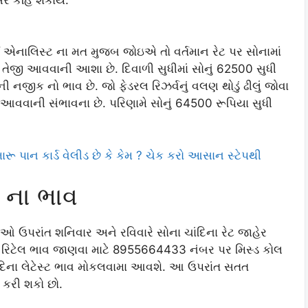
્ચ એનાલિસ્ટ ના મત મુજબ જોઇએ તો વર્તમાન રેટ પર સોનામાં
ી તેજી આવવાની આશા છે. દિવાળી સુધીમાં સોનું 62500 સુધી
જીક નો ભાવ છે. જો ફેડરલ રિઝર્વનું વલણ થોડું ઢીલું જોવા
ઈ આવવાની સંભાવના છે. પરિણામે સોનું 64500 રૂપિયા સુધી
ૂ પાન કાર્ડ વેલીડ છે કે કેમ ? ચેક કરો આસાન સ્ટેપથી
 ના ભાવ
ાઓ ઉપરાંત શનિવાર અને રવિવારે સોના ચાંદિના રેટ જાહેર
ીના રિટેલ ભાવ જાણવા માટે 8955664433 નંબર પર મિસ્ડ કોલ
ચાંદિના લેટેસ્ટ ભાવ મોકલવામા આવશે. આ ઉપરાંત સતત
 કરી શકો છો.