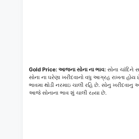
Gold Price: આજના સોના ના ભાવ:
સોના ચાંદિને 
સોના ના ઘરેણા ખરીદવાનો વધુ આગ્રહ રાખતા હોય છ
ભાવમા થોડી નરમાઇ ચાલી રહિ છે. સોનુ ખરીદવાન
આજે સોનાના ભાવ શું ચાલી રહ્યા છે.