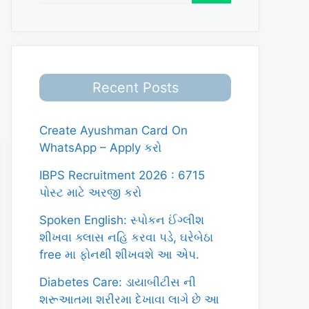
Recent Posts
Create Ayushman Card On
WhatsApp – Apply કરો
IBPS Recruitment 2026 : 6715
પોસ્ટ માટે અરજી કરો
Spoken English: સ્પોકન ઈંગ્લીશ
શીખવા ક્લાસ નહિ કરવા પડે, ઘરેબેઠા
free મા ફોનથી શીખવશે આ એપ.
Diabetes Care: ડાયાબીટીસ ની
શરૂઆતમા શરીરમા દેખાવા લાગે છે આ