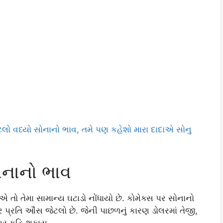
ટલો વધ્યો સોનાનો ભાવ, તમે પણ કહેશો મારા દાદાએ સોનુ
સોનાનો ભાવ
 તો તેમા સામાન્ય ઘટાડો નોંધાયો છે. કોમેક્સ પર સોનાનો
પ્રતિ ઔંસ જેટલો છે. જેની પાછળનું કારણ ડોલરમાં તેજી,
અસર કહિ શકાય.