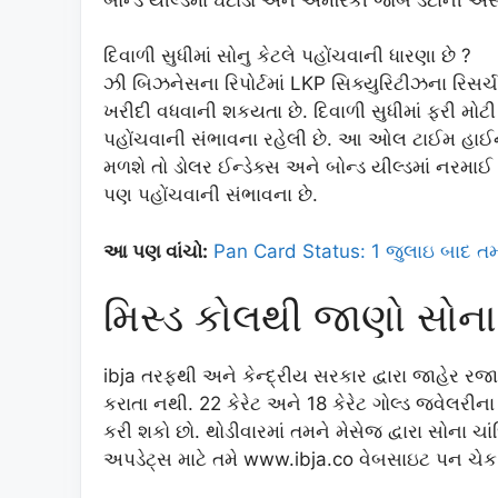
દિવાળી સુધીમાં સોનુ કેટલે પહોંચવાની ધારણા છે ?
ઝી બિઝનેસના રિપોર્ટમાં LKP સિક્યુરિટીઝના રિસર
ખરીદી વધવાની શકયતા છે. દિવાળી સુધીમાં ફરી મોટ
પહોંચવાની સંભાવના રહેલી છે. આ ઓલ ટાઈમ હાઈની ન
મળશે તો ડોલર ઈન્ડેક્સ અને બોન્ડ યીલ્ડમાં નરમા
પણ પહોંચવાની સંભાવના છે.
આ પણ વાંચો:
Pan Card Status: 1 જુલાઇ બાદ તમાર
મિસ્ડ કોલથી જાણો સોના
ibja તરફથી અને કેન્દ્રીય સરકાર દ્વારા જાહેર રજ
કરાતા નથી. 22 કેરેટ અને 18 કેરેટ ગોલ્ડ જ્વેલર
કરી શકો છો. થોડીવારમાં તમને મેસેજ દ્વારા સોના 
અપડેટ્સ માટે તમે www.ibja.co વેબસાઇટ પન ચેક