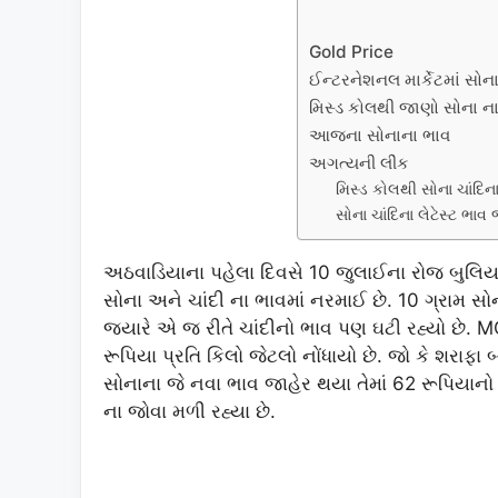
Gold Price
ઈન્ટરનેશનલ માર્કેટમાં સોન
મિસ્ડ કોલથી જાણો સોના ન
આજના સોનાના ભાવ
અગત્યની લીંક
મિસ્ડ કોલથી સોના ચાંદિન
સોના ચાંદિના લેટેસ્ટ ભા
અઠવાડિયાના પહેલા દિવસે 10 જુલાઈના રોજ બુલિયન
સોના અને ચાંદી ના ભાવમાં નરમાઈ છે. 10 ગ્રામ સ
જ્યારે એ જ રીતે ચાંદીનો ભાવ પણ ઘટી રહ્યો છે.
રૂપિયા પ્રતિ કિલો જેટલો નોંધાયો છે. જો કે શરાફ
સોનાના જે નવા ભાવ જાહેર થયા તેમાં 62 રૂપિયાનો
ના જોવા મળી રહ્યા છે.