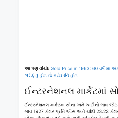
આ પણ વાંચો:
Gold Price in 1963: 60 વર્ષ મા એ
ખરીદ્યુ હોત તો કરોડપતિ હોત
ઈન્ટરનેશનલ માર્કેટમાં 
ઈન્ટરનેશનલ માર્કેટમાં સોના અને ચાંદીનો ભાવ જોઇએ
ભાવ 1927 ડોલર પ્રતિ ઔંસ અને ચાંદી 23.23 ડોલર 
બોન્ડ યીલ્ડમાં ઘટાડો અને અમેરિકી જોબ ડેટાની 