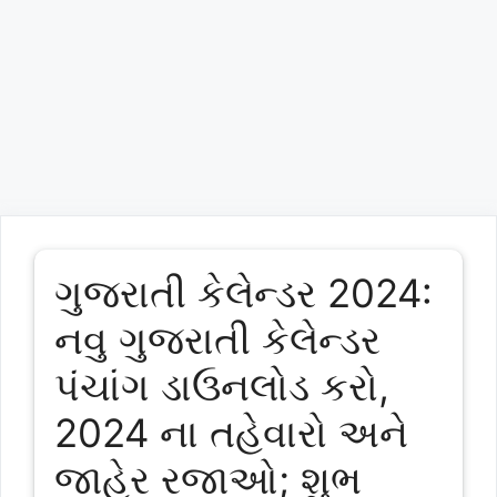
ગુજરાતી કેલેન્ડર 2024:
નવુ ગુજરાતી કેલેન્ડર
પંચાંગ ડાઉનલોડ કરો,
2024 ના તહેવારો અને
જાહેર રજાઓ; શુભ