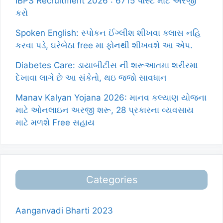
IBPS Recruitment 2026 : 6715 પોસ્ટ માટે અરજી
કરો
Spoken English: સ્પોકન ઈંગ્લીશ શીખવા ક્લાસ નહિ
કરવા પડે, ઘરેબેઠા free મા ફોનથી શીખવશે આ એપ.
Diabetes Care: ડાયાબીટીસ ની શરૂઆતમા શરીરમા
દેખાવા લાગે છે આ સંકેતો, થઇ જજો સાવધાન
Manav Kalyan Yojana 2026: માનવ કલ્યાણ યોજના
માટે ઓનલાઇન અરજી શરૂ, 28 પ્રકારના વ્યવસાય
માટે મળશે Free સહાય
Categories
Aanganvadi Bharti 2023