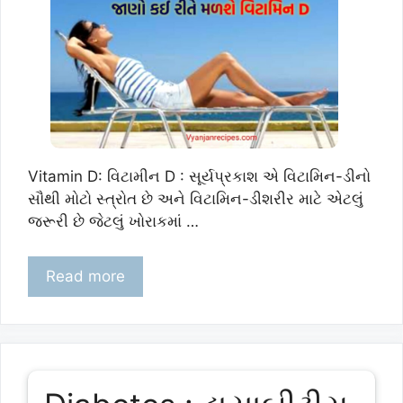
Vitamin D: વિટામીન D : સૂર્યપ્રકાશ એ વિટામિન-ડીનો
સૌથી મોટો સ્ત્રોત છે અને વિટામિન-ડીશરીર માટે એટલું
જરૂરી છે જેટલું ખોરાકમાં …
Read more