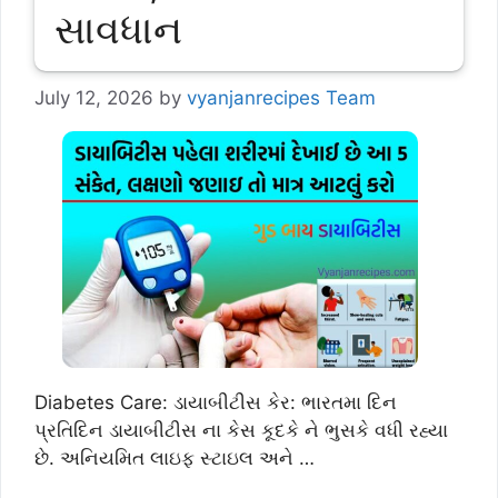
સાવધાન
July 12, 2026
by
vyanjanrecipes Team
Diabetes Care: ડાયાબીટીસ કેર: ભારતમા દિન
પ્રતિદિન ડાયાબીટીસ ના કેસ કૂદકે ને ભુસકે વધી રહ્યા
છે. અનિયમિત લાઇફ સ્ટાઇલ અને …