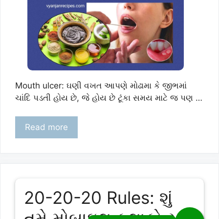
Mouth ulcer: ઘણી વખત આપણે મોઢામા કે જીભમાં
ચાંદિ પડતી હોય છે, જે હોય છે ટૂંકા સમય માટે જ પણ …
Read more
20-20-20 Rules: શું
તમે મોબાઇલ કલાકો સુધી