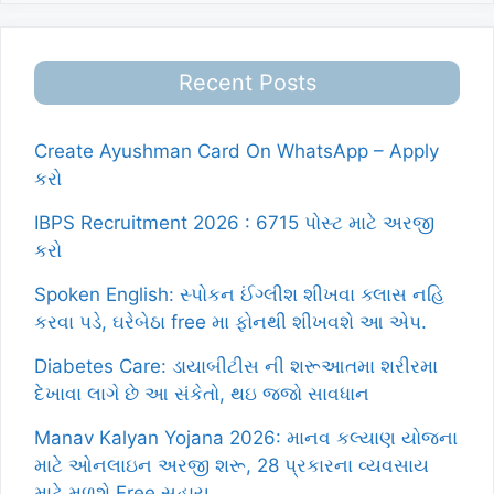
Recent Posts
Create Ayushman Card On WhatsApp – Apply
કરો
IBPS Recruitment 2026 : 6715 પોસ્ટ માટે અરજી
કરો
Spoken English: સ્પોકન ઈંગ્લીશ શીખવા ક્લાસ નહિ
કરવા પડે, ઘરેબેઠા free મા ફોનથી શીખવશે આ એપ.
Diabetes Care: ડાયાબીટીસ ની શરૂઆતમા શરીરમા
દેખાવા લાગે છે આ સંકેતો, થઇ જજો સાવધાન
Manav Kalyan Yojana 2026: માનવ કલ્યાણ યોજના
માટે ઓનલાઇન અરજી શરૂ, 28 પ્રકારના વ્યવસાય
માટે મળશે Free સહાય