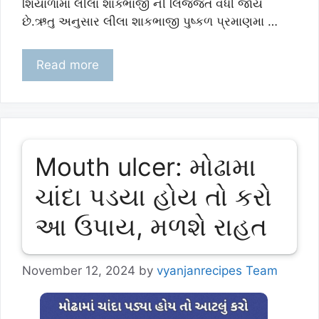
શિયાળામા લીલા શાક્ભાજી ની લિજજત વધી જાય
છે.ઋતુ અનુસાર લીલા શાકભાજી પુષ્કળ પ્રમાણમા …
Read more
Mouth ulcer: મોઢામા
ચાંદા પડયા હોય તો કરો
આ ઉપાય, મળશે રાહત
November 12, 2024
by
vyanjanrecipes Team