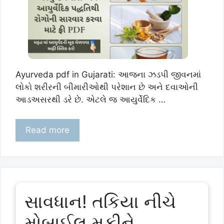
Ayurveda pdf in Gujarati: આજના ઝડપી જીવનમાં
લોકો શરીરની બીમારીઓથી પરેશાન છે અને દવાઓની
આડઅસરથી ડરે છે. એટલે જ આયુર્વેદિક …
Read more
સાવધાન! તકિયા નીચે
મોબાઈલ મૂકીને