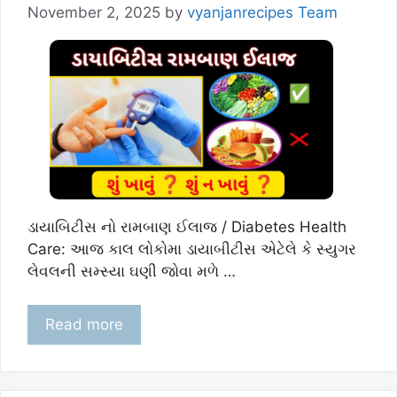
November 2, 2025
by
vyanjanrecipes Team
ડાયાબિટીસ નો રામબાણ ઈલાજ / Diabetes Health
Care: આજ કાલ લોકોમા ડાયાબીટીસ એટેલે કે સ્યુગર
લેવલની સમ્સ્યા ઘણી જોવા મળે …
Read more