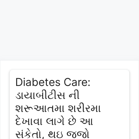
Diabetes Care:
ડાયાબીટીસ ની
શરૂઆતમા શરીરમા
દેખાવા લાગે છે આ
સંકેતો, થઇ જજો