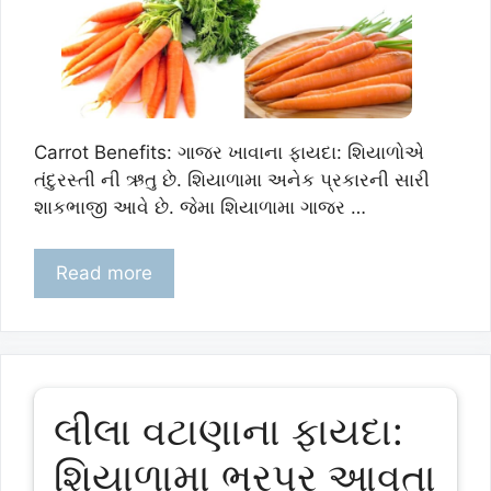
Carrot Benefits: ગાજર ખાવાના ફાયદા: શિયાળોએ
તંદુરસ્તી ની ઋતુ છે. શિયાળામા અનેક પ્રકારની સારી
શાકભાજી આવે છે. જેમા શિયાળામા ગાજર …
Read more
લીલા વટાણાના ફાયદા:
શિયાળામા ભરપૂર આવતા