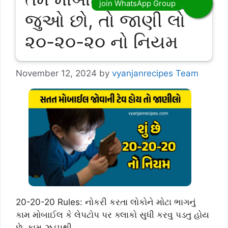
જુઓ છો, તો જાણી લો
૨૦-૨૦-૨૦ નો નિયમ
November 12, 2024
by
vyanjanrecipes Team
20-20-20 Rules: નોકરી કરતા લોકોને મોટા ભાગનું
કામ મોબાઈલ કે લેપટોપ પર ક્લાકો સુધી કરવુ પડતુ હોય
છે. કામ ઝડપથી …