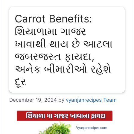
Carrot Benefits:
શિયાળામા ગાજર
ખાવાથી થાય છે આટલા
જબરજસ્ત ફાયદા,
અનેક બીમારીઓ રહેશે
દૂર
December 19, 2024
by
vyanjanrecipes Team