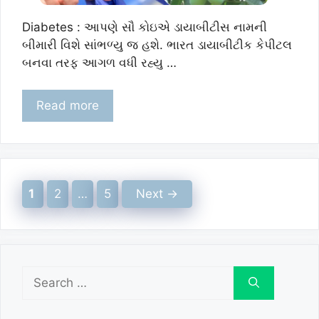
Diabetes : આપણે સૌ કોઇએ ડાયાબીટીસ નામની
બીમારી વિશે સાંભળ્યુ જ હશે. ભારત ડાયાબીટીક કેપીટલ
બનવા તરફ આગળ વધી રહ્યુ …
Read more
Page
Page
Page
1
2
…
5
Next
→
Search
for: