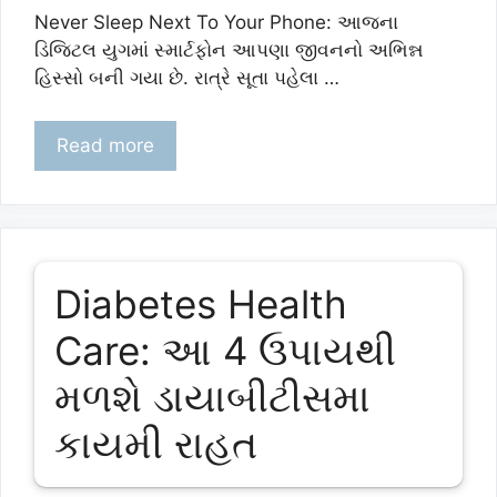
Never Sleep Next To Your Phone: આજના
ડિજિટલ યુગમાં સ્માર્ટફોન આપણા જીવનનો અભિન્ન
હિસ્સો બની ગયા છે. રાત્રે સૂતા પહેલા …
Read more
Diabetes Health
Care: આ 4 ઉપાયથી
મળશે ડાયાબીટીસમા
કાયમી રાહત