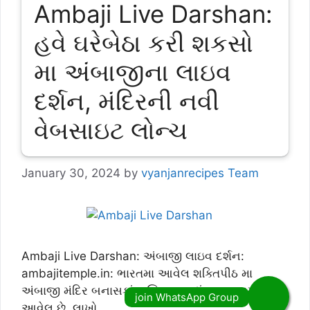
Ambaji Live Darshan:
હવે ઘરેબેઠા કરી શકસો
મા અંબાજીના લાઇવ
દર્શન, મંદિરની નવી
વેબસાઇટ લોન્ચ
January 30, 2024
by
vyanjanrecipes Team
Ambaji Live Darshan: અંબાજી લાઇવ દર્શન:
ambajitemple.in: ભારતમા આવેલ શક્તિપીઠ મા
અંબાજી મંદિર બનાસકાંઠા જિલ્લામા દાંતા તાલુકામા
આવેલુ છે. લાખો …