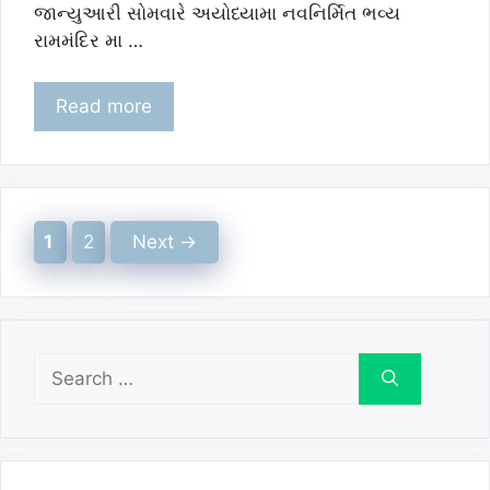
જાન્યુઆરી સોમવારે અયોધ્યામા નવનિર્મિત ભવ્ય
રામમંદિર મા …
Read more
Page
Page
1
2
Next
→
Search
for: