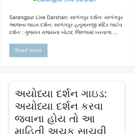
Sarangpur Live Darshan: સાળંગપુર દર્શન: સાળંગપુર
આજના લાઇવ દર્શન: સાળંગપુર હનુમાનજી મંદિર લાઈવ
દર્શન : ગુજરાત રાજ્યના બોટાદ જિલ્લામાં બરવાળા …
Read more
અયોધ્યા દર્શન ગાઇડ:
અયોધ્યા દર્શન કરવા
જવાના હોય તો આ
માહિતી અચૂક સાચવી