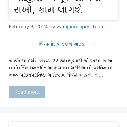
રાખો, કામ લાગશે
February 6, 2024
by
vyanjanrecipes Team
અયોધ્યા દર્શન ગાઇડ: 22 જાન્યુઆરી એ અયોધ્યામા
નવનિર્મિત રામમંદિર મા ભગવાન શ્રીરામ ની પ્રતિમાનો
ભવ્ય પ્રાણપ્રતિષ્ઠા મહોત્સવ યોજાયો હતો. તે …
Read more