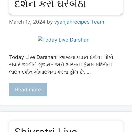
દર્શન કરો ઘરેબેઠા
March 17, 2024
by
vyanjanrecipes Team
Today Live Darshan: આજના લાઇવ દર્શન: લોકો
સવારે જાગીને ગુજરાત અને ભારતના ફેમમ મંદિરોના
લાઇવ દર્શન મોબાઇલમા કરતા હોય છે. …
Read more
Shivratri Live