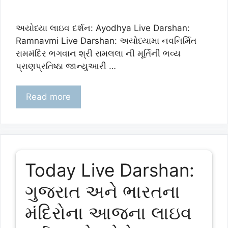
અયોધ્યા લાઇવ દર્શન: Ayodhya Live Darshan:
Ramnavmi Live Darshan: અયોધ્યામા નવનિર્મિત
રામમંદિર ભગવાન શ્રી રામલલા ની મૂર્તિની ભવ્ય
પ્રાણપ્રતિષ્ઠા જાન્યુઆરી …
Read more
Today Live Darshan:
ગુજરાત અને ભારતના
મંદિરોના આજના લાઇવ