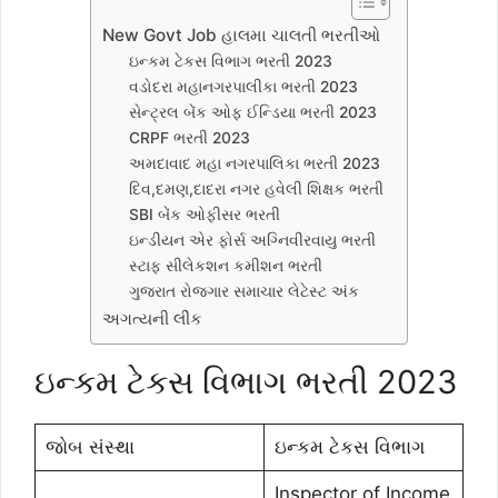
New Govt Job હાલમા ચાલતી ભરતીઓ
ઇન્કમ ટેકસ વિભાગ ભરતી 2023
વડોદરા મહાનગરપાલીકા ભરતી 2023
સેન્ટ્રલ બેંક ઓફ ઈન્ડિયા ભરતી 2023
CRPF ભરતી 2023
અમદાવાદ મહા નગરપાલિકા ભરતી 2023
દિવ,દમણ,દાદરા નગર હવેલી શિક્ષક ભરતી
SBI બેંક ઓફીસર ભરતી
ઇન્ડીયન એર ફોર્સ અગ્નિવીરવાયુ ભરતી
સ્ટાફ સીલેકશન કમીશન ભરતી
ગુજરાત રોજગાર સમાચાર લેટેસ્ટ અંક
અગત્યની લીંક
ઇન્કમ ટેકસ વિભાગ ભરતી 2023
જોબ સંસ્થા
ઇન્કમ ટેકસ વિભાગ
Inspector of Income