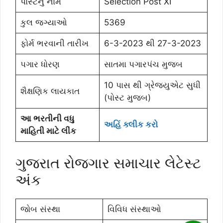
પોસ્ટનુ નામ
Selection Post XI
કુલ જગ્યાઓ
5369
ફોર્મ ભરવાની તારીખ
6-3-2023 થી 27-3-2023
પગાર ધોરણ
સાતમા પગારપંચ મુજબ
10 પાસ થી ગ્રેજ્યુએટ સુધી
શૈક્ષણિક લાયકાત
(પોસ્ટ મુજબ)
આ ભરતીની વધુ
અહિં ક્લીક કરો
માહિતી માટે લીંક
ગુજરાત રોજગાર સમાચાર લેટેસ્ટ
અંક
જોબ સંસ્થા
વિવિધ સંસ્થાઓ