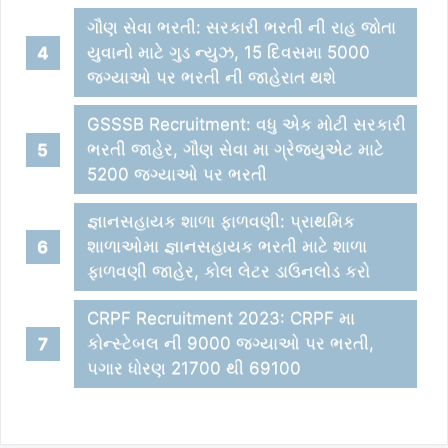
ગૌણ સેવા ભરતી: સરકારી ભરતી ની રાહ જોતા
યુવાનો માટે ગુડ ન્યુઝ, 15 દિવસમા 5000
જગ્યાઓ પર ભરતી ની જાહેરાત થશે
GSSSB Recruitment: વધુ એક મોટી સરકારી
ભરતી જાહેર, ગૌણ સેવા મા ગ્રેજયુએટ માટે
5200 જગ્યાઓ પર ભરતી
જ્ઞાનસહાયક શાળા ફાળવણી: પ્રાથમિક
શાળાઓમા જ્ઞાનસહાયક ભરતી માટે શાળા
ફાળવણી જાહેર, કોલ લેટર ડાઉનલોડ કરો
CRPF Recruitment 2023: CRPF મા
કોન્સ્ટેબલ ની 9000 જગ્યાઓ પર ભરતી,
પગાર ધોરણ 21700 થી 69100