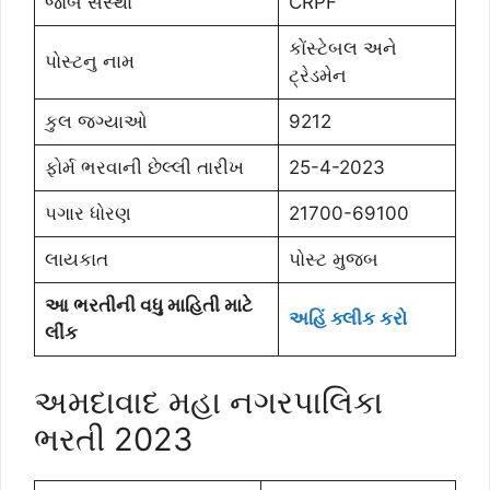
જોબ સંસ્થા
CRPF
કોંસ્ટેબલ અને
પોસ્ટનુ નામ
ટ્રેડમેન
કુલ જગ્યાઓ
9212
ફોર્મ ભરવાની છેલ્લી તારીખ
25-4-2023
પગાર ધોરણ
21700-69100
લાયકાત
પોસ્ટ મુજબ
આ ભરતીની વધુ માહિતી માટે
અહિં ક્લીક કરો
લીંક
અમદાવાદ મહા નગરપાલિકા
ભરતી 2023