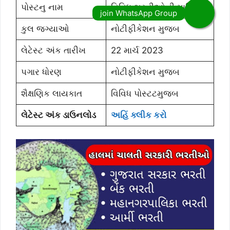
પોસ્ટનુ નામ
વિવિધ ભરતીઓની માહિતી
કુલ જગ્યાઓ
નોટીફીકેશન મુજબ
લેટેસ્ટ અંક તારીખ
22 માર્ચ 2023
પગાર ધોરણ
નોટીફીકેશન મુજબ
શૈક્ષણિક લાયકાત
વિવિધ પોસ્ટટમુજબ
લેટેસ્ટ અંક ડાઉનલોડ
અહિં ક્લીક કરો