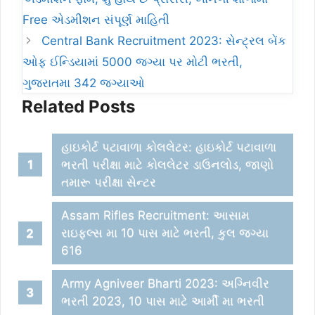
Free એડમીશન સંપૂર્ણ માહિતી
Central Bank Recruitment 2023: સેન્ટ્રલ બેંક
ઓફ ઈન્ડિયામાં 5000 જગ્યા પર મોટી ભરતી,
ગુજરાતમા 342 જગ્યાઓ
Related Posts
હાઇકોર્ટ પટાવાળા કોલલેટર: હાઇકોર્ટ પટાવાળા
ભરતી પરીક્ષા માટે કોલલેટર ડાઉનલોડ, જાણો
તમારૂ પરીક્ષા સેન્ટર
Assam Rifles Recruitment: આસામ
રાઇફલ્સ મા 10 પાસ માટે ભરતી, કુલ જગ્યા
616
Army Agniveer Bharti 2023: અગ્નિવીર
ભરતી 2023, 10 પાસ માટે આર્મી મા ભરતી