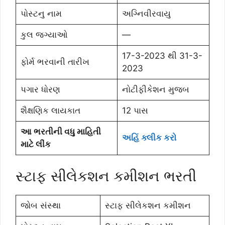
પોસ્ટનુ નામ
અગ્નિવીરવાયુ
કુલ જગ્યાઓ
—
17-3-2023 થી 31-3-
ફોર્મ ભરવાની તારીખ
2023
પગાર ધોરણ
નોટીફીકેશન મુજબ
શૈક્ષણિક લાયકાત
12 પાસ
આ ભરતીની વધુ માહિતી
અહિં ક્લીક કરો
માટે લીંક
સ્ટાફ સીલેકશન કમીશન ભરતી
જોબ સંસ્થા
સ્ટાફ સીલેકશન કમીશન