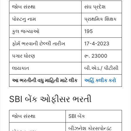
જોબ સંસ્થા
સંઘ પ્રદેશ
પોસ્ટનુ નામ
પ્રાથમિક શિક્ષક
કુલ જગ્યાઓ
195
ફોર્મ ભરવાની છેલ્લી તારીખ
17-4-2023
પગાર ધોરણ
રૂ. 23000
લાયકાત
બી.એડ./ પીટીસી
આ ભરતીની વધુ માહિતી માટે લીંક
અહિં ક્લીક કરો
SBI બેંક ઓફીસર ભરતી
જોબ સંસ્થા
SBI બેંક
બીઝનેશ કોરસપોન્ડંટ