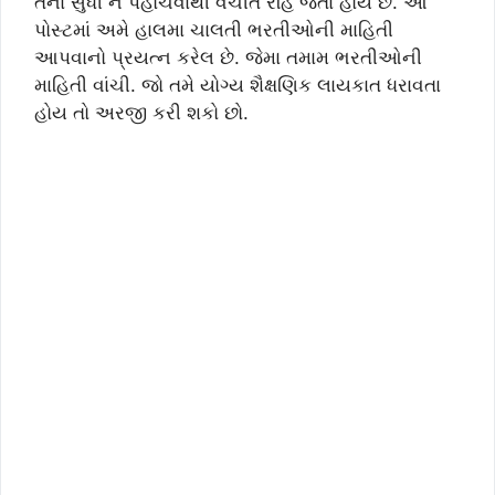
તેના સુધી ન પહોંચવાથી વંચીત રહિ જતા હોય છે. આ
પોસ્ટમાં અમે હાલમા ચાલતી ભરતીઓની માહિતી
આપવાનો પ્રયત્ન કરેલ છે. જેમા તમામ ભરતીઓની
માહિતી વાંચી. જો તમે યોગ્ય શૈક્ષણિક લાયકાત ધરાવતા
હોય તો અરજી કરી શકો છો.