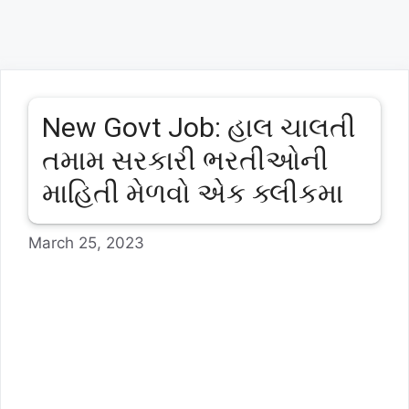
New Govt Job: હાલ ચાલતી
તમામ સરકારી ભરતીઓની
માહિતી મેળવો એક ક્લીકમા
March 25, 2023