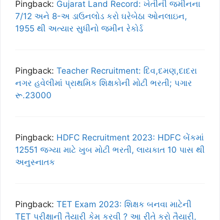
Pingback:
Gujarat Land Record: ખેતીની જમીનના
7/12 અને 8-અ ડાઉનલોડ કરો ઘરેબેઠા ઓનલાઇન,
1955 થી અત્યાર સુધીનો જમીન રેકોર્ડ
Pingback:
Teacher Recruitment: દિવ,દમણ,દાદરા
નગર હવેલીમાંં પ્રાથમિક શિક્ષકોની મોટી ભરતી; પગાર
રૂ.23000
Pingback:
HDFC Recruitment 2023: HDFC બેંકમાં
12551 જગ્યા માટે ખુબ મોટી ભરતી, લાયકાત 10 પાસ થી
અનુસ્નાતક
Pingback:
TET Exam 2023: શિક્ષક બનવા માટેની
TET પરીક્ષાની તૈયારી કેમ કરવી ? આ રીતે કરો તૈયારી,