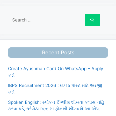
Search
for:
Recent Posts
Create Ayushman Card On WhatsApp – Apply
કરો
IBPS Recruitment 2026 : 6715 પોસ્ટ માટે અરજી
કરો
Spoken English: સ્પોકન ઈંગ્લીશ શીખવા ક્લાસ નહિ
કરવા પડે, ઘરેબેઠા free મા ફોનથી શીખવશે આ એપ.