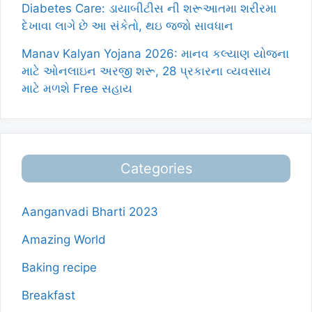
Diabetes Care: ડાયાબીટીસ ની શરૂઆતમા શરીરમા
દેખાવા લાગે છે આ સંકેતો, થઇ જજો સાવધાન
Manav Kalyan Yojana 2026: માનવ કલ્યાણ યોજના
માટે ઓનલાઇન અરજી શરૂ, 28 પ્રકારના વ્યવસાય
માટે મળશે Free સહાય
Categories
Aanganvadi Bharti 2023
Amazing World
Baking recipe
Breakfast