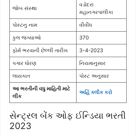
વડોદરા
જોબ સંસ્થા
મહાનગરપાલીકા
પોસ્ટનુ નામ
વીવીધ
કુલ જગ્યાઓ
370
ફોર્મ ભરવાની છેલ્લી તારીખ
3-4-2023
પગાર ધોરણ
નિયમાનુસાર
લાયકાત
પોસ્ટ અનુસાર
આ ભરતીની વધુ માહિતી માટે
અહિં ક્લીક કરો
લીંક
સેન્ટ્રલ બેંક ઓફ ઈન્ડિયા ભરતી
2023