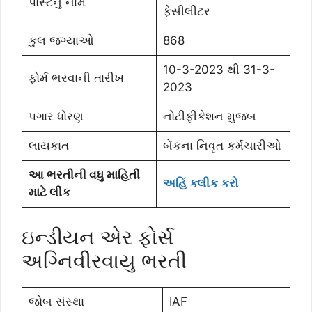
પોસ્ટનુ નામ
ફેસીલીટર
કુલ જગ્યાઓ
868
10-3-2023 થી 31-3-
ફોર્મ ભરવાની તારીખ
2023
પગાર ધોરણ
નોટીફીકેશન મુજબ
લાયકાત
બેંકના નિવૃત કર્મચારીઓ
આ ભરતીની વધુ માહિતી
અહિં ક્લીક કરો
માટે લીંક
ઇન્ડીયન એર ફોર્સ
અગ્નિવીરવાયુ ભરતી
જોબ સંસ્થા
IAF