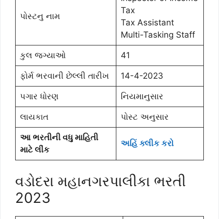
Tax
પોસ્ટનુ નામ
Tax Assistant
Multi-Tasking Staff
કુલ જગ્યાઓ
41
ફોર્મ ભરવાની છેલ્લી તારીખ
14-4-2023
પગાર ધોરણ
નિયમાનુસાર
લાયકાત
પોસ્ટ અનુસાર
આ ભરતીની વધુ માહિતી
અહિં ક્લીક કરો
માટે લીંક
વડોદરા મહાનગરપાલીકા ભરતી
2023