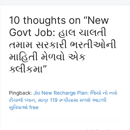
10 thoughts on “New
Govt Job: હાલ ચાલતી
તમામ સરકારી ભરતીઓની
માહિતી મેળવો એક
ક્લીકમા”
Pingback:
Jio New Recharge Plan: જિયો નો નવો
રીચાર્જ પ્લાન, માત્ર 119 રૂપીયામા મળશે આટલી
સુવિધાઓ free