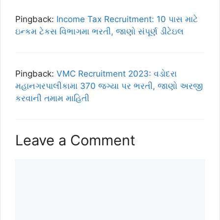
Pingback:
Income Tax Recruitment: 10 પાસ માટે
ઇન્કમ ટેકસ વિભાગમા ભરતી, જાણો સંપૂર્ણ ડીટેઇલ
Pingback:
VMC Recruitment 2023: વડોદરા
મહાનગરપાલીકામા 370 જગ્યા પર ભરતી, જાણો અરજી
કરવાની તમામ માહિતી
Leave a Comment
Comment