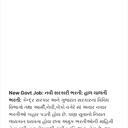
New Govt Job: નવી સરકારી ભરતી: હાલ ચાલતી
ભરતી:
કેંન્દ્ર સરકાર અને ગુજરાત સરકારના વિવિધ
વિભાગો તથા આર્મી,નેવી,બેંકો વગેરે માં અવાર નવાર
ભરતીઓ બહાર પડતી હોય છે. ઘણા યુવાનો નિયત
લાયકાત ધરાવતા હોવા છતા અમુક ભરતીઓની માહિતી