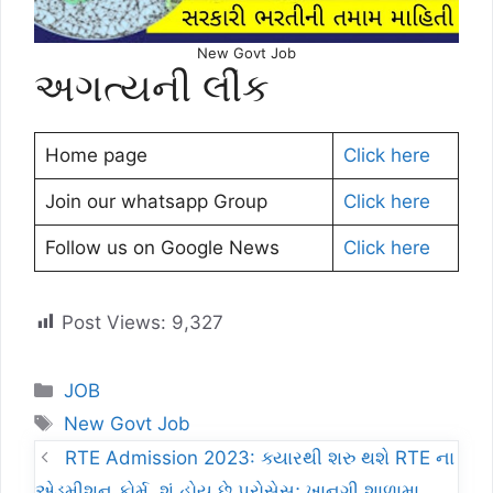
New Govt Job
અગત્યની લીંક
Home page
Click here
Join our whatsapp Group
Click here
Follow us on Google News
Click here
Post Views:
9,327
Categories
JOB
Tags
New Govt Job
RTE Admission 2023: ક્યારથી શરુ થશે RTE ના
એડમીશન ફોર્મ, શું હોય છે પ્રોસેસ; ખાનગી શાળામા