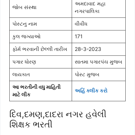
અમદાવાદ મહા
જોબ સંસ્થા
નગરપાલિકા
પોસ્ટનુ નામ
વીવીધ
કુલ જગ્યાઓ
171
ફોર્મ ભરવાની છેલ્લી તારીખ
28-3-2023
પગાર ધોરણ
સાતમા પગારપંચ મુજબ
લાયકાત
પોસ્ટ મુજબ
આ ભરતીની વધુ માહિતી
અહિં ક્લીક કરો
માટે લીંક
દિવ,દમણ,દાદરા નગર હવેલી
શિક્ષક ભરતી