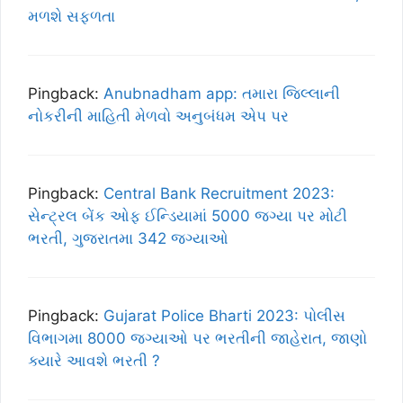
મળશે સફળતા
Pingback:
Anubnadham app: તમારા જિલ્લાની
નોકરીની માહિતી મેળવો અનુબંધમ એપ પર
Pingback:
Central Bank Recruitment 2023:
સેન્ટ્રલ બેંક ઓફ ઈન્ડિયામાં 5000 જગ્યા પર મોટી
ભરતી, ગુજરાતમા 342 જગ્યાઓ
Pingback:
Gujarat Police Bharti 2023: પોલીસ
વિભાગમા 8000 જગ્યાઓ પર ભરતીની જાહેરાત, જાણો
ક્યારે આવશે ભરતી ?