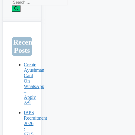
Search
for:
Recent
Posts
Create
Ayushman
Card
On
WhatsApp
–
Apply
કરો
IBPS
Recruitment
2026
:
6715