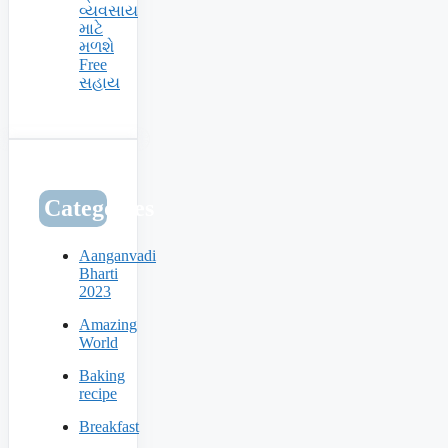
વ્યવસાય
માટે
મળશે
Free
સહાય
Categories
Aanganvadi
Bharti
2023
Amazing
World
Baking
recipe
Breakfast