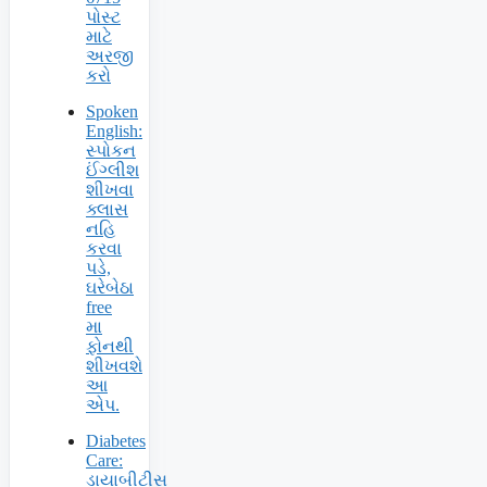
પોસ્ટ
માટે
અરજી
કરો
Spoken
English:
સ્પોકન
ઈંગ્લીશ
શીખવા
ક્લાસ
નહિ
કરવા
પડે,
ઘરેબેઠા
free
મા
ફોનથી
શીખવશે
આ
એપ.
Diabetes
Care:
ડાયાબીટીસ