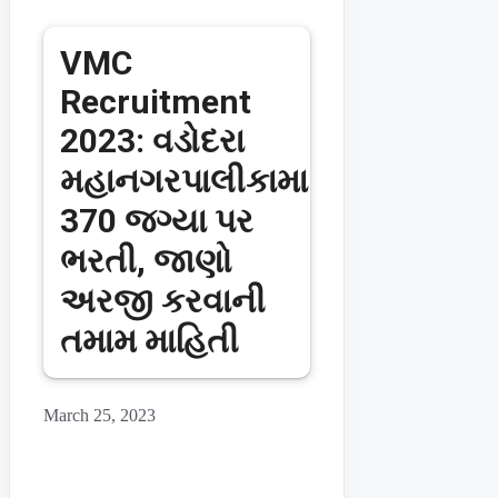
VMC
Recruitment
2023: વડોદરા
મહાનગરપાલીકામા
370 જગ્યા પર
ભરતી, જાણો
અરજી કરવાની
તમામ માહિતી
March 25, 2023