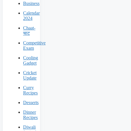
Business
Calendar
2024
Chaat-
चाट
Competitive
Exam
Cooling
Gadget
Cricket
Update
Curry
Recipes
Desserts
Dinner
Recipes
Diwali