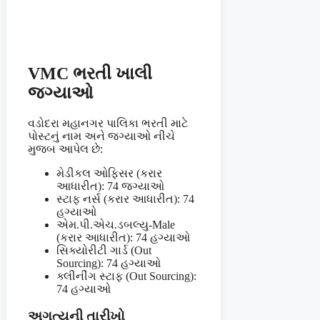
VMC
ભરતી ખાલી
જગ્યાઓ
વડોદરા મહાનગર પાલિકા ભરતી માટે
પોસ્ટનું નામ અને જગ્યાઓ નીચે
મુજબ આપેલ છે:
મેડીકલ ઓફિસર (કરાર
આધારીત): 74 જગ્યાઓ
સ્ટાફ નર્સ (કરાર આધારીત): 74
હગ્યાઓ
એમ.પી.એચ.ડબલ્યુ-Male
(કરાર આધારીત): 74 હગ્યાઓ
સિક્યોરીટી ગાર્ડ (Out
Sourcing): 74 હગ્યાઓ
ક્લીનીંગ સ્ટાફ (Out Sourcing):
74 હગ્યાઓ
અગત્યની તારીખો