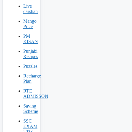
Live
darshan
Mango
Price
PM
KISAN
Punjabi
Recipes
Puzzles
Recharge
Plan
RTE
ADMISSON
Saving
Scheme
SSC
EXAM
2023