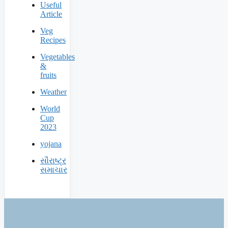
Useful
Article
Veg
Recipes
Vegetables
&
fruits
Weather
World
Cup
2023
yojana
સૌરાષ્ટ્ર
સમાચાર