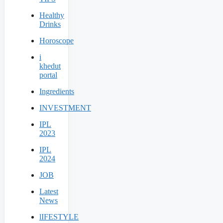
Healthy
Drinks
Horoscope
i
khedut
portal
Ingredients
INVESTMENT
IPL
2023
IPL
2024
JOB
Latest
News
lIFESTYLE