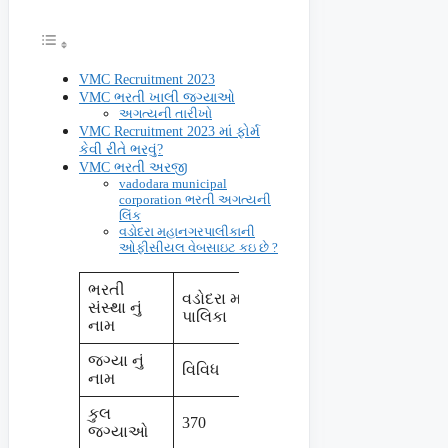
VMC Recruitment 2023
VMC ભરતી ખાલી જગ્યાઓ
અગત્યની તારીખો
VMC Recruitment 2023 માં ફોર્મ
કેવી રીતે ભરવું?
VMC ભરતી અરજી
vadodara municipal
corporation ભરતી અગત્યની
લિંક
વડોદરા મહાનગરપાલીકાની
ઓફીસીયલ વેબસાઇટ કઇ છે ?
ભરતી
વડોદરા મહાનગર
સંસ્થા નું
પાલિકા
નામ
જગ્યા નું
વિવિધ
નામ
કુલ
370
જગ્યાઓ