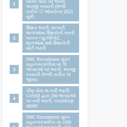
વિવિધ પોસ્ટ પર ભરતી,
અરજી કરવાની છેલ્લી
તારીખ 17 ઓક્ટોબર 2023
સુધી.
શિક્ષક ભરતી: સરકારી
શાળાઓમા શિક્ષકોની ભરતી
બાબત ન્યુઝરિપોર્ટ,
શાળઓમા થશે શિક્ષકોની
મોટી ભરતી
SMC Recruitment: સુરત
મહાનગરપાલીકા મા 78
જગ્યાઓ પર ભરતી, અરજી
કરવાની છેલ્લી તારીખ 18
જુલાઇ
ગૌણ સેવા મા નવી ભરતી:
GSSSB દ્વારા 266 જગ્યાઓ
પર નવી ભરતી, પગારધોરણ
49600
SMC Recruitment: સુરત
મહાનગરપાલીકા મા 1000