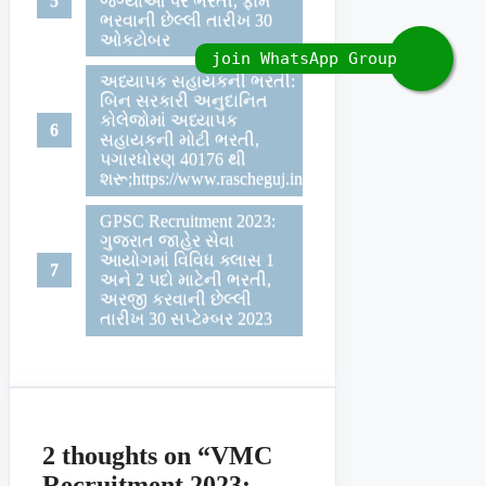
જગ્યાઓ પર ભરતી, ફોર્મ
ભરવાની છેલ્લી તારીખ 30
ઓકટોબર
અધ્યાપક સહાયકની ભરતી:
બિન સરકારી અનુદાનિત
કોલેજોમાં અધ્યાપક
સહાયકની મોટી ભરતી,
પગારધોરણ 40176 થી
શરૂ;https://www.rascheguj.in
GPSC Recruitment 2023:
ગુજરાત જાહેર સેવા
આયોગમાં વિવિધ ક્લાસ 1
અને 2 પદો માટેની ભરતી,
અરજી કરવાની છેલ્લી
તારીખ 30 સપ્ટેમ્બર 2023
2 thoughts on “VMC
Recruitment 2023: