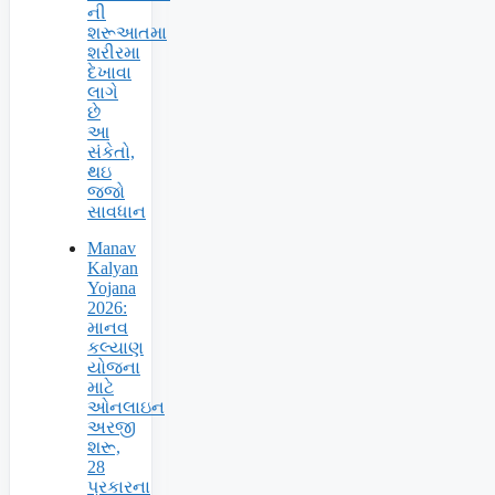
ની
શરૂઆતમા
શરીરમા
દેખાવા
લાગે
છે
આ
સંકેતો,
થઇ
જજો
સાવધાન
Manav
Kalyan
Yojana
2026:
માનવ
કલ્યાણ
યોજના
માટે
ઓનલાઇન
અરજી
શરૂ,
28
પ્રકારના