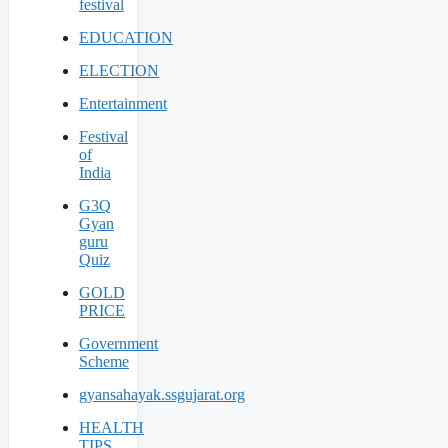
festival
EDUCATION
ELECTION
Entertainment
Festival
of
India
G3Q
Gyan
guru
Quiz
GOLD
PRICE
Government
Scheme
gyansahayak.ssgujarat.org
HEALTH
TIPS