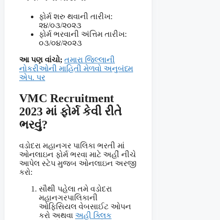
ફોર્મ શરુ થવાની તારીખ:
૨૪/૦૩/૨૦૨૩
ફોર્મ ભરવાની અંત્તિમ તારીખ:
૦૩/૦૪/૨૦૨૩
આ પણ વાંચો;
તમારા જિલ્લાની
નોકરીઓની માહિતી મેળવો અનુબંધ્મ
એપ. પર
VMC Recruitment
2023 માં ફોર્મ કેવી રીતે
ભરવું?
વડોદરા મહાનગર પાલિકા ભરતી માં
ઓનલાઇન ફોર્મ ભરવા માટે અહીં નીચે
આપેલ સ્ટેપ મુજબ ઓનલાઇન અરજી
કરો:
સૌથી પહેલા તમે વડોદરા
મહાનગરપાલિકાની
ઓફિસિયલ વેબસાઈટ ઓપન
કરો અથવા
અહી ક્લિક