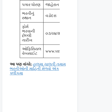
પગાર ધોરણ
જાહેરાત મુજબ
ભરતીનું
વડોદરા
સ્થાન
ફોર્મ
ભરવાની
૦૩/૦૪/૨૦૨૩
છેલ્લી
તારીખ
ઓફિસિયલ
www.vmc.gov.in
વેબસાઈટ
આ પણ વાંચો;
હાલમા ચાલતી તમામ
ભરતીઓની માહિતી મેળવો એક
ક્લીકમા