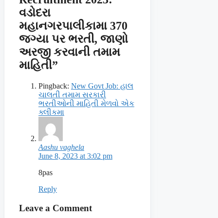
વડોદરા
મહાનગરપાલીકામા 370
જગ્યા પર ભરતી, જાણો
અરજી કરવાની તમામ
માહિતી”
Pingback:
New Govt Job: હાલ
ચાલતી તમામ સરકારી
ભરતીઓની માહિતી મેળવો એક
ક્લીકમા
Aashu vaghela
June 8, 2023 at 3:02 pm
8pas
Reply
Leave a Comment