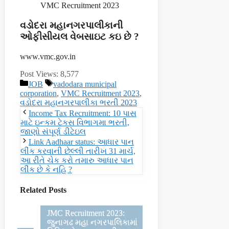
VMC Recruitment 2023
વડોદરા મહાનગરપાલીકાની
ઓફીસીયલ વેબસાઇટ કઇ છે ?
www.vmc.gov.in
Post Views:
8,577
Categories
Tags
JOB
vadodara municipal
corporation
,
VMC Recruitment 2023
,
વડોદરા મહાનગરપાલીકા ભરતી 2023
Income Tax Recruitment: 10 પાસ
માટે ઇન્કમ ટેકસ વિભાગમા ભરતી,
જાણો સંપૂર્ણ ડીટેઇલ
Link Aadhaar status: આધાર પાન
લીંક કરવાની છેલ્લી તારીખ 31 માર્ચ,
આ રીતે ચેક કરો તમારુ આધાર પાન
લીંક છે કે નહિ ?
Related Posts
JMC Recruitment 2023:
જુનાગઢ મહા નગરપાલિકામાં