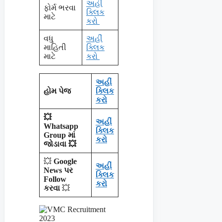
અહીં
ફોર્મ ભરવા
ક્લિક
માટે
કરો
વધુ
અહીં
માહિતી
ક્લિક
માટે
કરો
અહીં
હોમ પેજ
ક્લિક
કરો
💥
અહીં
Whatsapp
ક્લિક
Group માં
કરો
જોડાવા 💥
💥
Google
અહીં
News પર
ક્લિક
Follow
કરો
કરવા
💥