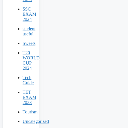
SSC
EXAM
2024
student
useful
Sweets
T20
WORLD
CUP
2024
Tech
Guide
TET
EXAM
2023
Tourism
Uncategorized