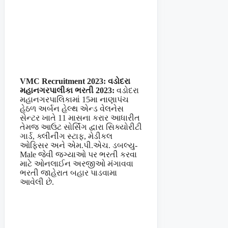
VMC Recruitment 2023: વડોદરા
મહાનગરપાલીકા ભરતી 2023:
વડોદરા
મહાનગરપાલિકામાં 15મા નાણાપંચ
હેઠળ અર્બન હેલ્થ એન્ડ વેલનેસ
સેન્ટર ખાતે 11 માસના કરાર આધારીત
તેમજ આઉટ સોર્સિંગ દ્વારા સિક્યોરીટી
ગાર્ડ, ક્લીનીંગ સ્ટાફ, મેડીકલ
ઓફિસર અને એમ.પી.એચ. ડબલ્યુ-
Male જેવી જગ્યાઓ પર ભરતી કરવા
માટે ઓનલાઈન અરજીઓ મંગાવવા
ભરતી જાહેરાત બહાર પાડવામા
આવેલી છે.