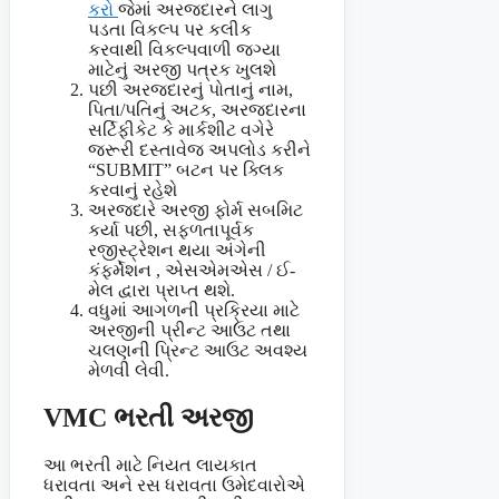
કરો
જેમાં અરજદારને લાગુ
પડતા વિકલ્પ પર કલીક
કરવાથી વિકલ્પવાળી જગ્યા
માટેનું અરજી પત્રક ખુલશે
પછી અરજદારનું પોતાનું નામ,
પિતા/પતિનું અટક, અરજદારના
સર્ટિફીકેટ કે માર્કશીટ વગેરે
જરૂરી દસ્‍તાવેજ અપલોડ કરીને
“SUBMIT” બટન પર ક્લિક
કરવાનું રહેશે
અરજદારે અરજી ફોર્મ સબમિટ
કર્યા પછી, સફળતાપૂર્વક
રજીસ્ટ્રેશન થયા અંગેની
કંફર્મેશન , એસએમએસ / ઈ-
મેલ દ્વારા પ્રાપ્ત થશે.
વધુમાં આગળની પ્રક્રિયા માટે
અરજીની પ્રીન્ટ આઉટ તથા
ચલણની પ્રિન્ટ આઉટ અવશ્ય
મેળવી લેવી.
VMC ભરતી અરજી
આ ભરતી માટે નિયત લાયકાત
ધરાવતા અને રસ ધરાવતા ઉમેદવારોએ