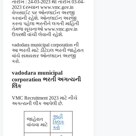
તારીખ : 24-03-2023 થી તારીખ 03-04-
2023 દરમ્યાન www.vmc.gov.in
વેબસાઈટ પર ઓનલાઈન અરજી
કરવાની રહેશે. ઓનલાઈન અરજી
કરતા પહેલા ભરતીને લગતી માહિતી
તેમજ સૂચનાઓ www.vmc.gov.in
ઉપરથી વાંચી લેવાની રહેશે.
vadodara municipal corporation ની
આ ભરતી માટે ડીટેઇલ ભરતી જાહેરાત
વાંચે સમયસર ઓનલાઇન અરજી
કરો.
vadodara municipal
corporation ભરતી અગત્યની
લિંક
VMC Recruitment 2023 માટે નીચે
અગત્યની લીંક આપેલી છે.
અહીં
જાહેરાત
ક્લિક
વાંચવા માટે
કરો