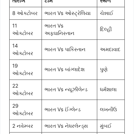
તારીખ
ટીમ
સ્થળ
8 ઓક્ટોબર
ભારત Vs ઓસ્ટ્રેલિયા
ચેન્નાઈ
11
ભારત Vs
દિલ્હી
ઓક્ટોબર
અફઘાનિસ્તાન
14
ભારત Vs પાકિસ્તાન
અમદાવાદ
ઓક્ટોબર
19
ભારત Vs બાંગ્લાદેશ
પુણે
ઓક્ટોબર
22
ભારત Vs ન્યૂઝીલેન્ડ
ધર્મશાલા
ઓક્ટોબર
29
ભારત Vs ઈંગ્લેન્ડ
લખનૌઉ
ઓક્ટોબર
2 નવેમ્બર
ભારત Vs નેધરલેન્ડ્સ
મુંબઈ