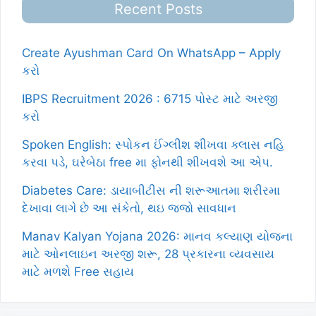
Recent Posts
Create Ayushman Card On WhatsApp – Apply
કરો
IBPS Recruitment 2026 : 6715 પોસ્ટ માટે અરજી
કરો
Spoken English: સ્પોકન ઈંગ્લીશ શીખવા ક્લાસ નહિ
કરવા પડે, ઘરેબેઠા free મા ફોનથી શીખવશે આ એપ.
Diabetes Care: ડાયાબીટીસ ની શરૂઆતમા શરીરમા
દેખાવા લાગે છે આ સંકેતો, થઇ જજો સાવધાન
Manav Kalyan Yojana 2026: માનવ કલ્યાણ યોજના
માટે ઓનલાઇન અરજી શરૂ, 28 પ્રકારના વ્યવસાય
માટે મળશે Free સહાય