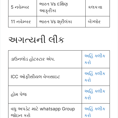
ભારત Vs દક્ષિણ
5 નવેમ્બર
કલકત્તા
આફ્રીકા
11 નવેમ્બર
ભારત Vs શ્રીલંકા
બેંગ્લોર
અગત્યની લીંક
અહિં ક્લીક
ડાઉનલોડ હોટસ્ટાર એપ.
કરો
અહિં ક્લીક
ICC ઓફીસીયલ વેબસાઇટ
કરો
અહિં ક્લીક
હોમ પેજ
કરો
વધુ અપડેટ માટે whatsapp Group
અહિં ક્લીક
જોઇન કરો
કરો