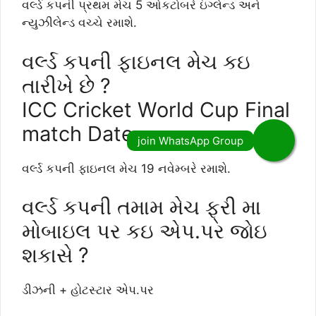
વર્લ્ડ કપની પ્રથમ મેચ 5 ઓકટોબરે ઇંગ્લેન્ડ અને
ન્યુઝીલેન્ડ વચ્ચે રમાશે.
વર્લ્ડ કપની ફાઇનલ મેચ કઇ
તારીખે છે ?
ICC Cricket World Cup Final
match Date
વર્લ્ડ કપની ફાઇનલ મેચ 19 નવેમ્બરે રમાશે.
વર્લ્ડ કપની તમામ મેચ ફ્રી મા
મોબાઇલ પર કઇ એપ.પર જોઇ
શકાસે ?
ડીઝની + હોટસ્ટાર એપ.પર