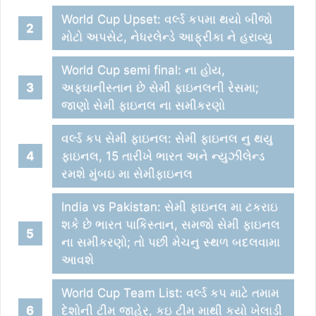
World Cup Upset: વર્લ્ડ કપમા થયો બીજો
મોટો અપસેટ, નેધરલેન્ડે આફ્રીકા ને હરાવ્યુ
World Cup semi final: ના હોય,
અફઘાનીસ્તાન છે સેમી ફાઇનલની રેસમા;
જાણો સેમી ફાઇનલ ના સમીકરણો
વર્લ્ડ કપ સેમી ફાઇનલ: સેમી ફાઇનલ નુ થયુ
ફાઇનલ, 15 તારીખે ભારત અને ન્યુઝીલેન્ડ
રમશે મુંબઇ મા સેમીફાઇનલ
India vs Pakistan: સેમી ફાઇનલ મા ટકરાઇ
શકે છે ભારત પાકિસ્તાન, સમજો સેમી ફાઇનલ
ના સમીકરણો; તો પછી મેચનુ સ્થળ બદલવામા
આવશે
World Cup Team List: વર્લ્ડ કપ માટે તમામ
દેશોની ટીમ જાહેર, કઇ ટીમ માથી કયો ખેલાડી