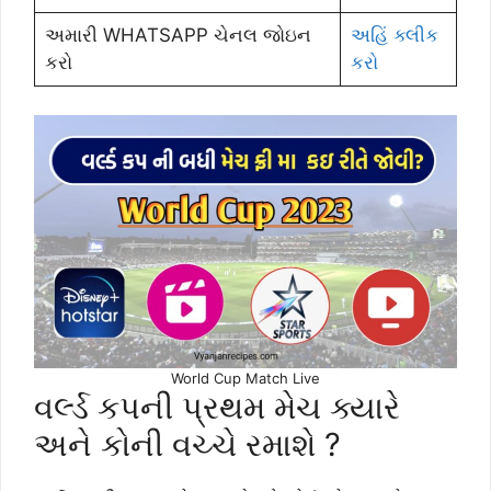
અમારી WHATSAPP ચેનલ જોઇન
અહિં ક્લીક
કરો
કરો
World Cup Match Live
વર્લ્ડ કપની પ્રથમ મેચ ક્યારે
અને કોની વચ્ચે રમાશે ?