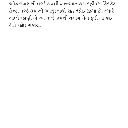
ઓકટોબર થી વર્લ્ડ કપની શરૂઆત થઇ રહી છે. ક્રિકેટ
ફેન્સ વર્લ્ડ કપ ની આતુરતાથી રાહ જોઇ રહ્યા છે. ત્યારે
ચાલો જાણીએ આ વર્લ્ડ કપની તમામ મેચ ફ્રી મા કઇ
રીતે જોઇ શકાય.