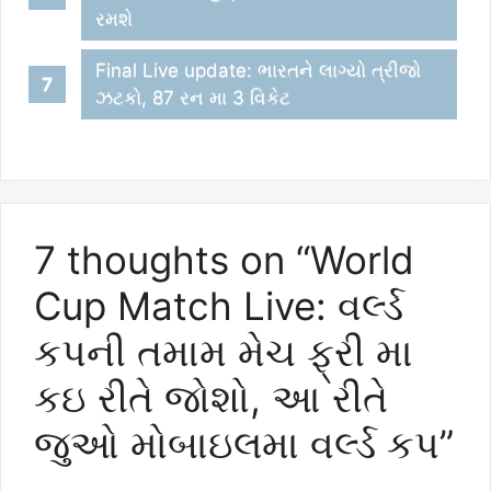
રમશે
Final Live update: ભારતને લાગ્યો ત્રીજો
ઝટકો, 87 રન મા 3 વિકેટ
7 thoughts on “World
Cup Match Live: વર્લ્ડ
કપની તમામ મેચ ફ્રી મા
કઇ રીતે જોશો, આ રીતે
જુઓ મોબાઇલમા વર્લ્ડ કપ”