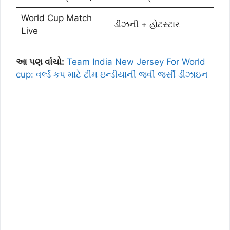
World Cup Match
ડીઝની + હોટસ્ટાર
Live
આ પણ વાંચો:
Team India New Jersey For World
cup: વર્લ્ડ કપ માટે ટીમ ઇન્ડીયાની જવી જર્સી ડીઝાઇન