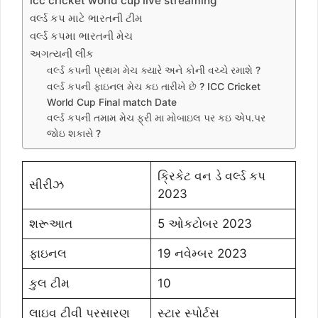
icc cricket world cup live streaming
વર્લ્ડ કપ માટે ભારતની ટીમ
વર્લ્ડ કપમા ભારતની મેચ
અગત્યની લીંક
વર્લ્ડ કપની પ્રથમ મેચ ક્યારે અને કોની વચ્ચે રમાશે ?
વર્લ્ડ કપની ફાઇનલ મેચ કઇ તારીખે છે ? ICC Cricket
World Cup Final match Date
વર્લ્ડ કપની તમામ મેચ ફ્રી મા મોબાઇલ પર કઇ એપ.પર
જોઇ શકાસે ?
ક્રિકેટ વન ડે વર્લ્ડ કપ
સીરીઝ
2023
શરૂઆત
5 ઓકટોબર 2023
ફાઇનલ
19 નવેમ્બર 2023
કુલ ટીમ
10
લાઇવ ટીવી પ્રસારણ
સ્ટાર સ્પોર્ટ્સ