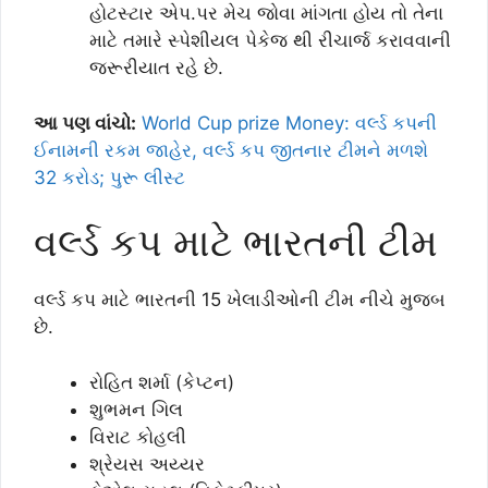
હોટસ્ટાર એપ.પર મેચ જોવા માંગતા હોય તો તેના
માટે તમારે સ્પેશીયલ પેકેજ થી રીચાર્જ કરાવવાની
જરૂરીયાત રહે છે.
આ પણ વાંચો:
World Cup prize Money: વર્લ્ડ કપની
ઈનામની રકમ જાહેર, વર્લ્ડ કપ જીતનાર ટીમને મળશે
32 કરોડ; પુરૂ લીસ્ટ
વર્લ્ડ કપ માટે ભારતની ટીમ
વર્લ્ડ કપ માટે ભારતની 15 ખેલાડીઓની ટીમ નીચે મુજબ
છે.
રોહિત શર્મા (કેપ્ટન)
શુભમન ગિલ
વિરાટ કોહલી
શ્રેયસ અય્યર