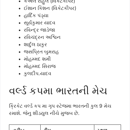
કેએલ રાહુલ (વિકેટકીપર)
ઈશાન કિશન (વિકેટકીપર)
હાર્દિક પંડ્યા
સૂર્યકુમાર યાદવ
રવિન્દ્ર જાડેજા
રવિચંદ્રન અશ્વિન
શાર્દુલ ઠાકુર
જસપ્રિત બુમરાહ
મોહમ્મદ શમી
મોહમ્મદ સિરાજ
કુલદીપ.યાદવ
વર્લ્ડ કપમા ભારતની મેચ
ક્રિકેટ વર્લ્ડ કપ મા ગૃપ સ્ટેજમા ભારતની કુલ 9 મેચ
રમાશે. જેનુ શીડયુલ નીચે મુજબ છે.