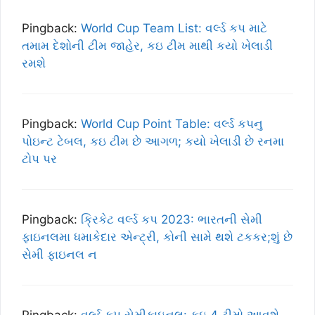
Pingback:
World Cup Team List: વર્લ્ડ કપ માટે
તમામ દેશોની ટીમ જાહેર, કઇ ટીમ માથી કયો ખેલાડી
રમશે
Pingback:
World Cup Point Table: વર્લ્ડ કપનુ
પોઇન્ટ ટેબલ, કઇ ટીમ છે આગળ; કયો ખેલાડી છે રનમા
ટોપ પર
Pingback:
ક્રિકેટ વર્લ્ડ કપ 2023: ભારતની સેમી
ફાઇનલમા ધમાકેદાર એન્ટ્રી, કોની સામે થશે ટકકર;શું છે
સેમી ફાઇનલ ન