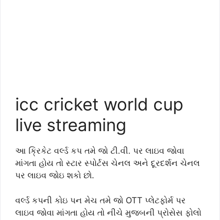
icc cricket world cup
live streaming
આ ક્રિકેટ વર્લ્ડ કપ તમે જો ટી.વી. પર લાઇવ જોવા
માંગતા હોય તો સ્ટાર સ્પોર્ટસ ચેનલ અને દૂરદર્શન ચેનલ
પર લાઇવ જોઇ શકો છો.
વર્લ્ડ કપની કોઇ પન મેચ તમે જો OTT પ્લેટફોર્મ પર
લાઇવ જોવા માંગતા હોય તો નીચે મુજબની પ્રોસેસ ફોલો