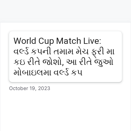
World Cup Match Live:
વર્લ્ડ કપની તમામ મેચ ફ્રી મા
કઇ રીતે જોશો, આ રીતે જુઓ
મોબાઇલમા વર્લ્ડ કપ
October 19, 2023