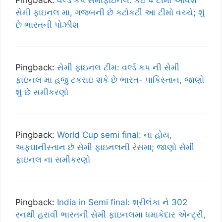
Pingback:
વર્લ્ડ કપ સેમીફાઇનલ: કઇ 4 ટીમો આવશે
સેમી ફાઇનલ મા, ગજબની છે કટોકટી આ ટીમો વચ્ચે; શું
છે ભારતની પોઝીશ
Pingback:
સેમી ફાઇનલ ટીમ: વર્લ્ડ કપ ની સેમી
ફાઇનલ મા હજુ ટકરાઇ શકે છે ભારત- પાકિસ્તાન, જાણો
શું છે સમીકરણો
Pingback:
World Cup semi final: ના હોય,
અફઘાનીસ્તાન છે સેમી ફાઇનલની રેસમા; જાણો સેમી
ફાઇનલ ના સમીકરણો
Pingback:
India in Semi final: શ્રીલંકા ને 302
રનથી હરાવી ભારતની સેમી ફાઇનલમા ધમાકેદાર એન્ટ્રી,