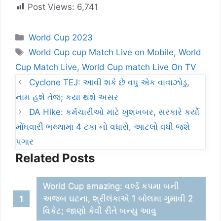
Post Views:
6,741
Categories
World Cup 2023
Tags
World Cup cup Match Live on Mobile
,
World
Cup Match Live
,
World Cup match Live On TV
Cyclone TEJ: આવી શકે છે વધુ એક વાવાઝોડુ,
નામ હશે તેજ; કયા થશે અસર
DA Hike: કર્મચારીઓ માટે ખુશખબર, સરકારે કર્યો
મોંઘવારી ભથ્થામા 4 ટકા નો વધારો, આટલો વધી જશે
પગાર
Related Posts
World Cup amazing: વર્લ્ડ કપમા બની
અજબ ઘટના, શ્રીલંકાએ 1 બોલમા ગુમાવી 2
વિકેટ; જાણો કેવી રીતે બન્યુ આવુ