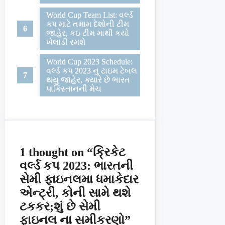
World Cup Team List: વર્લ્ડ
કપ માટે તમામ દેશોની ટીમ
જાહેર, કઇ ટીમ માથી કયો
ખેલાડી રમશે
World Cup 2023 Schedule:
વર્લ્ડ કપ 2023 નુ ટાઇમ ટેબલ
થયુ જાહેર, ક્યારે છે ભારત
પાકિસ્તાનની મેચ
1 thought on “ક્રિકેટ
વર્લ્ડ કપ 2023: ભારતની
સેમી ફાઇનલમા ધમાકેદાર
એન્ટ્રી, કોની સામે થશે
ટકકર;શું છે સેમી
ફાઇનલ ના સમીકરણો”