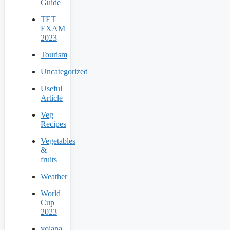
Guide
TET
EXAM
2023
Tourism
Uncategorized
Useful
Article
Veg
Recipes
Vegetables
&
fruits
Weather
World
Cup
2023
yojana