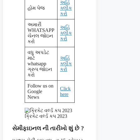
અહિં
હોમ પેજ
ક્લીક
કરો
અમારી
અહિં
WHATSAPP
ક્લીક
ચેનલ જોઇન
કરો
કરો
વધુ અપડેટ
માટે
અહિં
whatsapp
ક્લીક
ગ્રુપ જોઇન
કરો
કરો
Follow us on
Click
Google
here
News
ક્રિકેટ વર્લ્ડ કપ 2023
સેમીફાઇનલ ની તારીખો શું છે ?