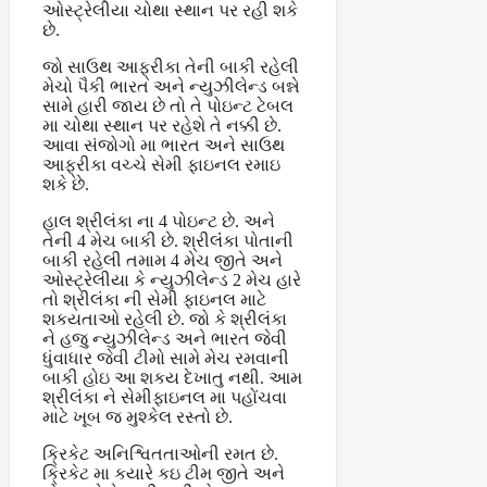
ઓસ્ટ્રેલીયા ચોથા સ્થાન પર રહી શકે
છે.
જો સાઉથ આફ્રીકા તેની બાકી રહેલી
મેચો પૈકી ભારત અને ન્યુઝીલેન્ડ બન્ને
સામે હારી જાય છે તો તે પોઇન્ટ ટેબલ
મા ચોથા સ્થાન પર રહેશે તે નક્કી છે.
આવા સંજોગો મા ભારત અને સાઉથ
આફ્રીકા વચ્ચે સેમી ફાઇનલ રમાઇ
શકે છે.
હાલ શ્રીલંકા ના 4 પોઇન્ટ છે. અને
તેની 4 મેચ બાકી છે. શ્રીલંંકા પોતાની
બાકી રહેલી તમામ 4 મેચ જીતે અને
ઓસ્ટ્રેલીયા કે ન્યુઝીલેન્ડ 2 મેચ હારે
તો શ્રીલંકા ની સેમી ફાઇનલ માટે
શકયતાઓ રહેલી છે. જો કે શ્રીલંકા
ને હજુ ન્યુઝીલેન્ડ અને ભારત જેવી
ધુંવાધાર જેવી ટીમો સામે મેચ રમવાની
બાકી હોઇ આ શકય દેખાતુ નથી. આમ
શ્રીલંકા ને સેમીફાઇનલ મા પહોંચવા
માટે ખૂબ જ મુશ્કેલ રસ્તો છે.
ક્રિકેટ અનિશ્વિતતાઓની રમત છે.
ક્રિકેટ મા કયારે કઇ ટીમ જીતે અને