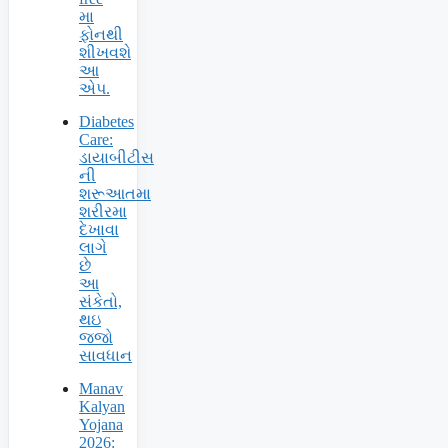
મા
ફોનથી
શીખવશે
આ
એપ.
Diabetes
Care:
ડાયાબીટીસ
ની
શરૂઆતમા
શરીરમા
દેખાવા
લાગે
છે
આ
સંકેતો,
થઇ
જજો
સાવધાન
Manav
Kalyan
Yojana
2026: