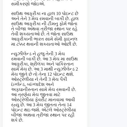
સમીકરણો જોઇએ.
સાઉથ આફ્રીકા ના હાલ 10 પોઇન્ટ છે
અને તેને 3 મેચ રમવાની બાકી છે. હાલ
સાઉથ આફ્રીકા ની ટીમનુ ફોર્મ જોતા
તે બીજા અથવા ત્રીજા સ્થાન પર રહે
તેવી શકયતાઓ છે. તે જોતા સાઉથ
આફ્રીકાની ભારત સામે સેમી ફાઇનલ
મા ટક્કર થવાની શકયતાઓ ઓછી છે.
ન્યુઝીલેન્ડ ને હજુ તેની 3 મેચ
રમવાની બાકી છે. આ 3 મેચ મા સાઉથ
આફ્રીકા, શ્રીલંકા અને પાકિસ્તાન
સામે મેચ છે. આ 3 માથી ન્યુઝીલેન્ડ 2
મેચ જીતે છે તો તેના 12 પોઇન્ટ થશે.
ઓસ્ટ્રેલીયા ને તેની 3 મેચ પૈકી
ઇંગ્લેન્ડ, બાંગ્લાદેશ અને
અફઘાનીસ્તાન સામે મેચ રમવાની છે.
આ ત્રણેય મેચ જીતવા માટે
ઓસ્ટ્રેલીયા ફેવરીટ માનવામા આવી
રહ્યુ છે. આ 3 મેચ જીતતા તેના 14
પોઇન્ટ થઇ જશે. એટલે ઓસ્ટ્રેલીયા
બીજા અથવા ત્રીજા સ્થાન પર રહી
શકે છે.