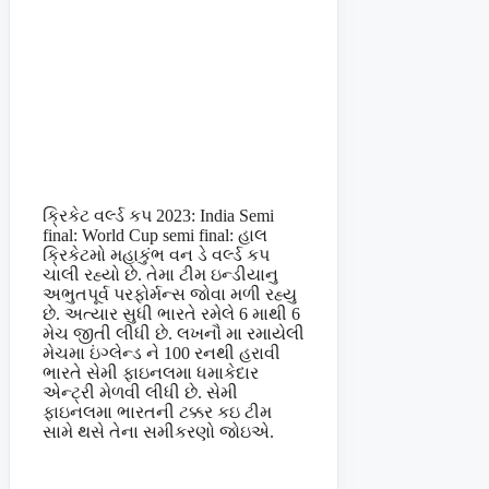
ક્રિકેટ વર્લ્ડ કપ 2023: India Semi
final: World Cup semi final: હાલ
ક્રિકેટમો મહાકુંભ વન ડે વર્લ્ડ કપ
ચાલી રહ્યો છે. તેમા ટીમ ઇન્ડીયાનુ
અભુતપૂર્વ પરફોર્મન્સ જોવા મળી રહ્યુ
છે. અત્યાર સુધી ભારતે રમેલે 6 માથી 6
મેચ જીતી લીધી છે. લખનૌ મા રમાયેલી
મેચમા ઇંગ્લેન્ડ ને 100 રનથી હરાવી
ભારતે સેમી ફાઇનલમા ધમાકેદાર
એન્ટ્રી મેળવી લીધી છે. સેમી
ફાઇનલમા ભારતની ટક્કર કઇ ટીમ
સામે થસે તેના સમીકરણો જોઇએ.