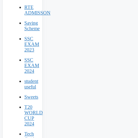
RTE
ADMISSON
Saving
Scheme
SSC
EXAM
2023
SSC
EXAM
2024
student
useful
Sweets
T20
WORLD
CUP
2024
Tech