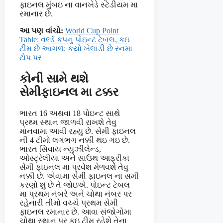
ફાઇનલ મુંબઇ ના વાનખેડે સ્ટેડીયમ મા
રમાનાર છે.
આ પણ વાંચો:
World Cup Point
Table: વર્લ્ડ કપનુ પોઇન્ટ ટેબલ, કઇ
ટીમ છે આગળ; કયો ખેલાડી છે રનમા
ટોપ પર
કોની સામે થશે
સેમીફાઇનલ મા ટક્કર
ભારત 16 અથવા 18 પોઇન્ટ સાથે
પ્રથ્મ સ્થાન જાળવી રાખશે તેવુ
માનવામા આવી રહ્યુ છે. સેમી ફાઇનલ
ની 4 ટીમો લગભગ નક્કી થઇ ગઇ છે.
ભારત સિવાય ન્યુઝીલેન્ડ,
ઓસ્ટ્રેલીયા અને સાઉથ આફ્રીકા
સેમી ફાઇનલ મા પ્રવેશ મેળવશે તેવુ
નક્કી છે. એવામા સેમી ફાઇનલ ના સમી
કરણો શું છે તે જોઇએ. પોઇન્ટ ટેબલ
મા પ્રથમ નંબરે અને ચોથા નંબર પર
રહેનારી તીમો વચ્ચે પ્રથમ સેમી
ફાઇનલ રમાનાર છે. આવા સંજોગોમા
ચોથા સ્થાન પર કઇ ટીમ રહેશે તેના