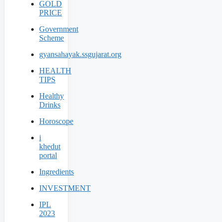
GOLD
PRICE
Government
Scheme
gyansahayak.ssgujarat.org
HEALTH
TIPS
Healthy
Drinks
Horoscope
i
khedut
portal
Ingredients
INVESTMENT
IPL
2023