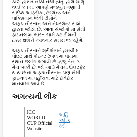
કોણ હારે તે નક્કી નથી હોતુ. હાલ ચાલુ
વર્લ્ડ કપ મા આપણે મજબુત ગણાતી
સાઉથ આફ્રીકા, ઇંગ્લેન્ડ અને
પાક્સિતાન જેવી ટીમોને
અફઘાનીસ્તાન અને નેધરલેન્ડ સામે
હારતા જોયા છે. આવા સંજોગો મા સેમી
ફાઇનલ મા ભારત સામે કઇ ટીમની
ટક્કર થશે તે આવનાર સમય જ કહેશે.
અફઘાનીસ્તાને શ્રીલંકાને હરાવી 6
પોઇંટ સાથે પોઇન્ટ ટેબલ મા પાંચમા
સ્થાને છલાંગ લગાવી છે. હજુ તેના 3
મેચ બાકી છે. જો આ 3 મેચમા ઉલટફેર
થાય છે તો અફઘાનીસ્તાન પણ સેમી
ફાઇનલ મા પહોંચવા માટે દાવેદાર
માનવામા આવે છે.
અગત્યની લીંક
ICC
અહિં
WORLD
ક્લીક
CUP Official
કરો
Website