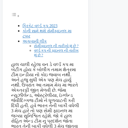
ક્રિકેટ વર્લ્ડ કપ 2023
કોની સામે થશે સેમીફાઇનલ મા
ટક્કર
અગત્યની લીંક
સેમીફાઇનલ ની તારીખો શું છે ?
વર્લ્ડ કપ ની ફાઇનલ ની તારીખ
શું છે ?
હાલ ચાલી રહેલા વન ડે વર્લ્ડ કપ મા
બેટીંગ હોય કે બોલીંગ તમામ ક્ષેત્રમા
ટીમ ઇન્ડીયા નો કોઇ જવાબ નથી.
અને હજુ સુધી એક પણ મેચ હાર્યુ
નથી. ઉપરાંત આ તમામ મેચ મા ભારતે
એકતરફી જીત મેળવી છે. જેમા
ન્યુઝીલેન્ડ, ઓસ્ટ્રેલીયા, ઇંંગ્લેન્ડ
જેવીદિગ્ગજ ટીમો ને ધૂળચાટતી કરી
દિધી હતી. હવે ભારત તેની બાકી વધેલી
3 મેચ હારે તો પણ સેમી ફાઇનલ મા
જગ્યા સુનિશ્વિત રહેશે. જો કે હાલ
રોહિત એન્ડ ટીમ નુ પ્રદર્શન જોતા
ભારત તેની બાકી વધેલી 3 મેચ જીતવા