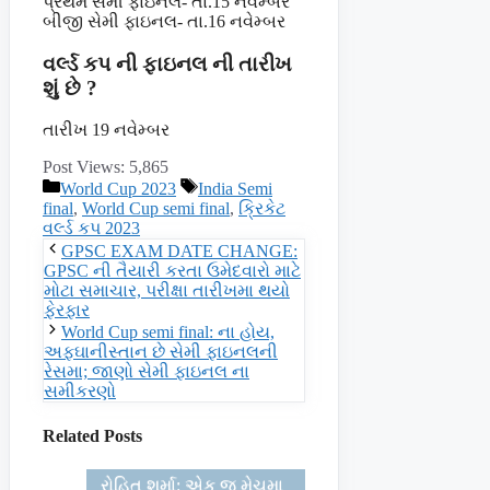
પ્રથમ સેમી ફાઇનલ- તા.15 નવેમ્બર
બીજી સેમી ફાઇનલ- તા.16 નવેમ્બર
વર્લ્ડ કપ ની ફાઇનલ ની તારીખ
શું છે ?
તારીખ 19 નવેમ્બર
Post Views:
5,865
Categories
Tags
World Cup 2023
India Semi
final
,
World Cup semi final
,
ક્રિકેટ
વર્લ્ડ કપ 2023
GPSC EXAM DATE CHANGE:
GPSC ની તૈયારી કરતા ઉમેદવારો માટે
મોટા સમાચાર, પરીક્ષા તારીખમા થયો
ફેરફાર
World Cup semi final: ના હોય,
અફઘાનીસ્તાન છે સેમી ફાઇનલની
રેસમા; જાણો સેમી ફાઇનલ ના
સમીકરણો
Related Posts
રોહિત શર્મા: એક જ મેચમા