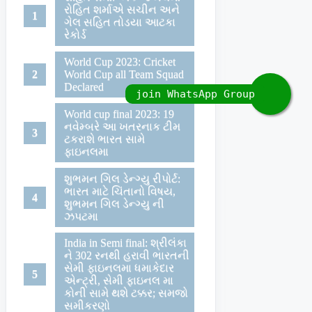
રોહિત શર્માએ સચીન અને
ગેલ સહિત તોડયા આટકા
રેકોર્ડ
World Cup 2023: Cricket
World Cup all Team Squad
Declared
World cup final 2023: 19
નવેમ્બરે આ ખતરનાક ટીમ
ટકરાશે ભારત સામે
ફાઇનલમા
શુભમન ગિલ ડેન્ગ્યુ રીપોર્ટ:
ભારત માટે ચિંતાનો વિષય,
શુભમન ગિલ ડેન્ગ્યુ ની
ઝપટમા
India in Semi final: શ્રીલંકા
ને 302 રનથી હરાવી ભારતની
સેમી ફાઇનલમા ધમાકેદાર
એન્ટ્રી, સેમી ફાઇનલ મા
કોની સામે થશે ટક્કર; સમજો
સમીકરણો