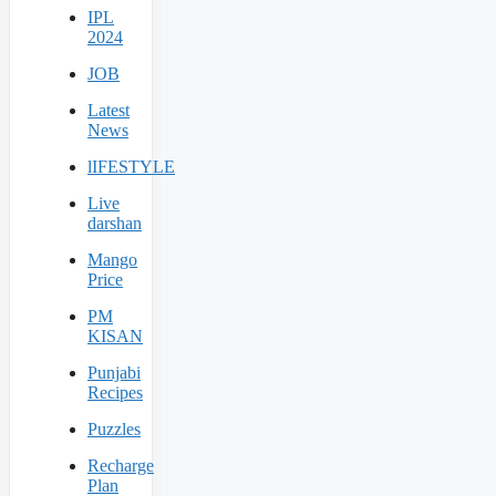
IPL
2024
JOB
Latest
News
lIFESTYLE
Live
darshan
Mango
Price
PM
KISAN
Punjabi
Recipes
Puzzles
Recharge
Plan