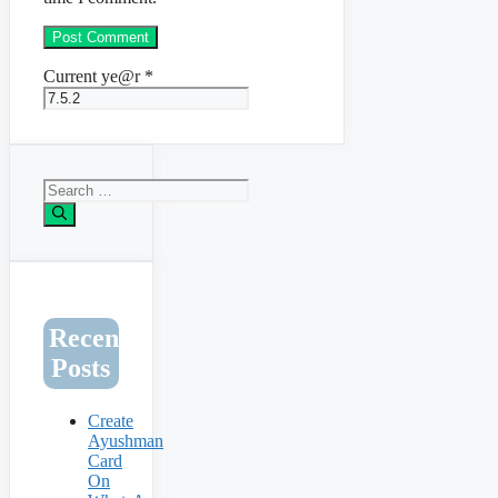
Current ye@r
*
Search
for:
Recent
Posts
Create
Ayushman
Card
On