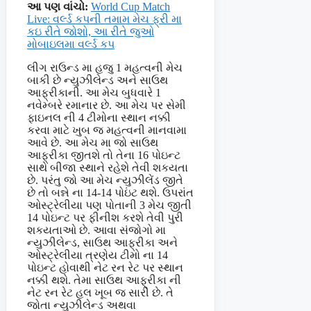
આ પણ વાંચો:
World Cup Match
Live: વર્લ્ડ કપની તમામ મેચ ફ્રી મા
કઇ રીતે જોશો, આ રીતે જુઓ
મોબાઇલમા વર્લ્ડ કપ
લીગ રાઉન્ડ મા હજુ 1 મહત્વની મેચ
બાકી છે ન્યુઝીલેન્ડ અને સાઉથ
આફ્રીકાની. આ મેચ બુધવારે 1
નવેમ્બરે રમાનાર છે. આ મેચ પર સેમી
ફાઇનલ ની 4 ટીમોના સ્થાન નક્કી
કરવા માટે ખુબ જ મહત્વની માનવામા
આવે છે. આ મેચ મા જો સાઉથ
આફ્રીકા જીતશે તો તેના 16 પોઇન્ટ
સાથે બીજા સ્થાને રહેશે તેવી શકયતા
છે. પરંતુ જો આ મેચ ન્યુઝીલેંડ જીતે
છે તો બન્ને ના 14-14 પોઇંટ થશે. ઉપરાંત
ઓસ્ટ્રેલીયા પણ પોતાની 3 મેચ જીતી
14 પોઇન્ટ પર ફીનીશ કરશે તેવી પુરી
શકયતાઓ છે. આવા સંજોગો મા
ન્યુઝીલેન્ડ, સાઉથ આફ્રીકા અને
ઓસ્ટ્રેલીયા ત્રણેય ટીમો ના 14
પોઇન્ટ હોવાથી નેટ રન રેટ પર સ્થાન
નક્કી થશે. તેમા સાઉથ આફ્રીકા ની
નેટ રન રેટ હલ ખૂબ જ સારી છે. તે
જોતા ન્યુઝીલેન્ડ અથવા