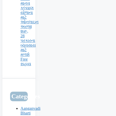
માનવ
કલ્યાણ
યોજના
માટે
ઓનલાઇન
અરજી
શરૂ,
28
પ્રકારના
વ્યવસાય
માટે
મળશે
Free
સહાય
Categories
Aanganvadi
Bharti