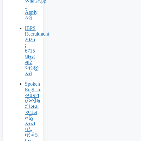
WhatsApp
–
Apply
કરો
IBPS
Recruitment
2026
:
6715
પોસ્ટ
માટે
અરજી
કરો
Spoken
English:
સ્પોકન
ઈંગ્લીશ
શીખવા
ક્લાસ
નહિ
કરવા
પડે,
ઘરેબેઠા
free