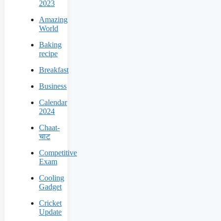
2023
Amazing
World
Baking
recipe
Breakfast
Business
Calendar
2024
Chaat-
चाट
Competitive
Exam
Cooling
Gadget
Cricket
Update