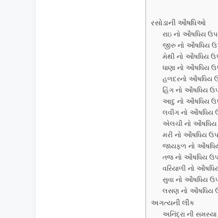
રસોડાની ઔષધિઓ
રાઇ નો ઔષધિય ઉ
જીરુ નો ઔષધિય 
મેથી નો ઔષધિય ઉ
ધાણા નો ઔષધિય 
હળદરનો ઔષધિય 
હિંગ નો ઔષધિય ઉ
આદુ નો ઔષધિય ઉ
લવીંગ નો ઔષધિય
એલચી નો ઔષધિય
મરી નો ઔષધિય ઉ
જાયફળ નો ઔષધિ
તજ નો ઔષધિય ઉ
વરિયાળી નો ઔષધિ
સુવા નો ઔષધિય ઉ
લસણ નો ઔષધિય 
અગત્યની લીંક
અનિંદ્રા ની સમસ્ય