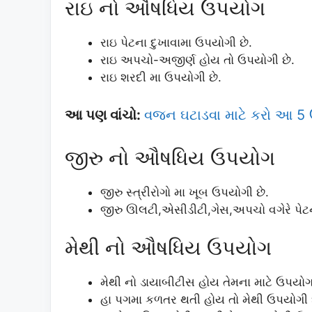
રાઇ નો ઔષધિય ઉપયોગ
રાઇ પેટના દુખાવામા ઉપયોગી છે.
રાઇ અપચો-અજીર્ણ હોય તો ઉપયોગી છે.
રાઇ શરદી મા ઉપયોગી છે.
આ પણ વાંચો:
વજન ઘટાડવા માટે કરો આ 5
જીરુ નો ઔષધિય ઉપયોગ
જીરુ સ્ત્રીરોગો મા ખૂબ ઉપયોગી છે.
જીરુ ઊલટી,એસીડીટી,ગેસ,અપચો વગેરે પેટ
મેથી નો ઔષધિય ઉપયોગ
મેથી નો ડાયાબીટીસ હોય તેમના માટે ઉપયોગ
હા પગમા કળતર થતી હોય તો મેથી ઉપયોગી 