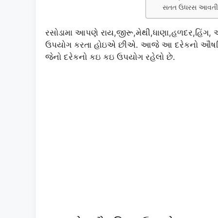
સતત ઉધરસ આવતી હ
રસોડામા આપણે રાય,જીરૂ,મેથી,ધાણા,હળદર,હિં
ઉપયોગ કરતા હોઇએ છીએ. આજે આ દરેકનો ઔષધિ
જેનો દરેકનો કઇ કઇ ઉપયોગ રહેલો છે.