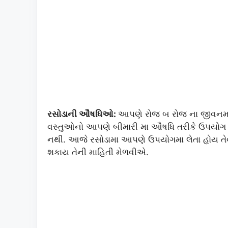
રસોડાની ઔષધિઓ:
આપણે રોજ બ રોજ ના જીવનમ
વસ્તુઓનો આપણે બીમારી મા ઔષધિ તરીકે ઉપયો
નથી. આજે રસોડામા આપણે ઉપયોગમા લેતા હોય તે
શકાય તેની માહિતી મેળવીએ.