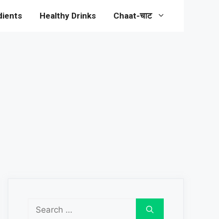
dients
Healthy Drinks
Chaat-चाट
Search
for: