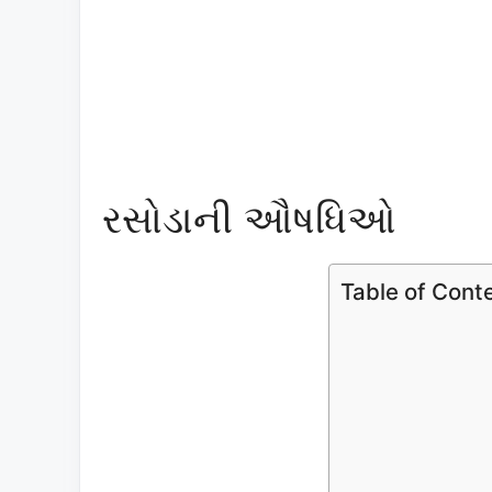
રસોડાની ઔષધિઓ
Table of Cont