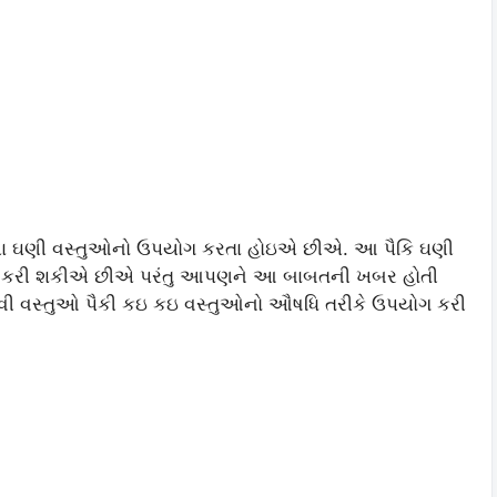
ા ઘણી વસ્તુઓનો ઉપયોગ કરતા હોઇએ છીએ. આ પૈકિ ઘણી
ગ કરી શકીએ છીએ પરંતુ આપણને આ બાબતની ખબર હોતી
વી વસ્તુઓ પૈકી કઇ કઇ વસ્તુઓનો ઔષધિ તરીકે ઉપયોગ કરી