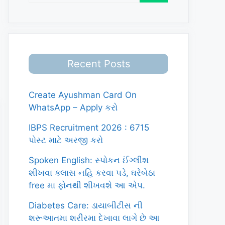
Recent Posts
Create Ayushman Card On
WhatsApp – Apply કરો
IBPS Recruitment 2026 : 6715
પોસ્ટ માટે અરજી કરો
Spoken English: સ્પોકન ઈંગ્લીશ
શીખવા ક્લાસ નહિ કરવા પડે, ઘરેબેઠા
free મા ફોનથી શીખવશે આ એપ.
Diabetes Care: ડાયાબીટીસ ની
શરૂઆતમા શરીરમા દેખાવા લાગે છે આ