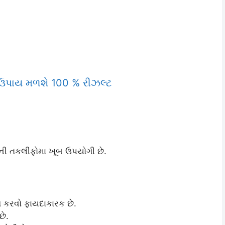
 ઉપાય મળશે 100 % રીઝલ્ટ
ની તકલીફોમા ખૂબ ઉપયોગી છે.
 કરવો ફાયદાકારક છે.
છે.