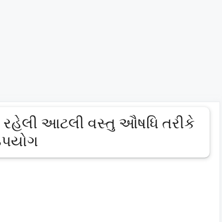
રહેલી આટલી વસ્તુ ઔષધિ તરીકે
 ઉપયોગ