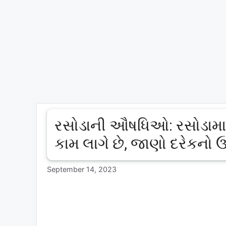
રસોડાની ઔષધિઓ: રસોડામા 
કામ લાગે છે, જાણો દરેકનો
September 14, 2023