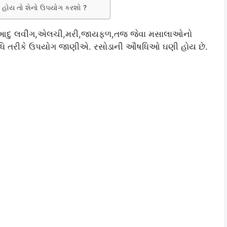
ોય તો શેનો ઉપયોગ કરશો ?
ગ, આદુ લવીંગ,એલચી,મરી,જાયફળ,તજ જેવા મસાલાઓનો
 તરીકે ઉપયોગ જાણીએ. રસોડાની ઔષધિઓ ઘણી હોય છે.