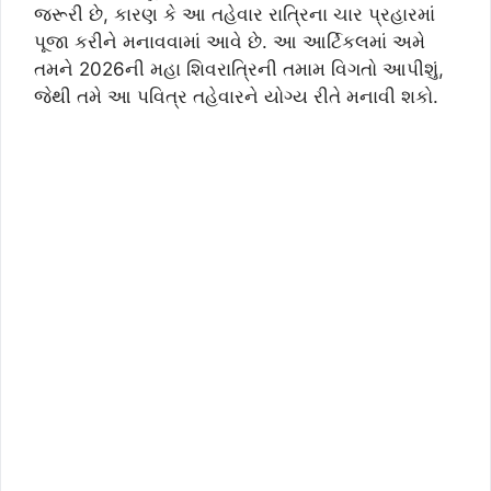
જરૂરી છે, કારણ કે આ તહેવાર રાત્રિના ચાર પ્રહારમાં
પૂજા કરીને મનાવવામાં આવે છે. આ આર્ટિકલમાં અમે
તમને 2026ની મહા શિવરાત્રિની તમામ વિગતો આપીશું,
જેથી તમે આ પવિત્ર તહેવારને યોગ્ય રીતે મનાવી શકો.