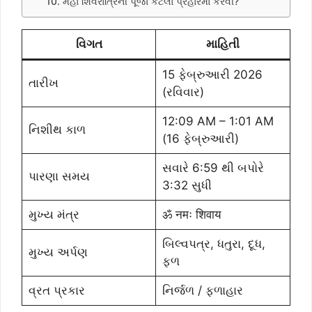
10. મહા શિવરાત્રિની પૂજા કેટલા પ્રહારમાં કરવી?
વિગત
માહિતી
15 ફેબ્રુઆરી 2026
તારીખ
(રવિવાર)
12:09 AM – 1:01 AM
નિશીથ કાળ
(16 ફેબ્રુઆરી)
સવારે 6:59 થી બપોરે
પારણા સમય
3:32 સુધી
મુખ્ય મંત્ર
ॐ नमः शिवाय
બિલ્વપત્ર, ધતુરા, દૂધ,
મુખ્ય અર્પણ
ફળ
વ્રત પ્રકાર
નિર્જળ / ફળાહાર