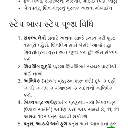
ફળ (કેળા, સફરજન, નારંગી), મીઠાઈ (પેડા, લાડુ)
બેલપત્ર, શિવ મંત્રનું પુસ્તક અથવા મોબાઈલ
સ્ટેપ બાય સ્ટેપ પૂજા વિધિ
સંકલ્પ લેવો
સવારે અથવા સાંજે સ્નાન કરી શુદ્ધ
વસ્ત્રો પહેરો. શિવલિંગ સામે બેસી “આજે મહા
શિવરાત્રિના વ્રત અને પૂજા કરું છું” એમ સંકલ્પ
કરો.
શિવલિંગ શુદ્ધિ
પહેલા શિવલિંગને સ્વચ્છ પાણીથી
ધોઈ નાખો.
અભિષેક
(પ્રથમ પ્રહરમાં શરૂ કરો) દૂધ → દહીં
→ ઘી → મધ → ગંગાજળ → ચંદનનો અભિષેક
કરો.
બિલ્વપત્ર અર્પણ
દરેક પ્રહરમાં નવા બિલ્વપત્ર
(ઉલટા રાખીને) અર્પણ કરો. એક સમયે 3, 11, 21
અથવા 108 પત્રા ચઢાવી શકો છો.
ધતુરા, આકડો અને ફૂલ
ધતુરા અને આકડાના ફૂલ