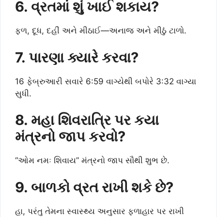
6. વ્રતમાં શું ખાઈ શકાય?
ફળ, દૂધ, દહીં અને મીઠાઈ—અનાજ અને મીઠું ટાળો.
7. પારણા ક્યારે કરવા?
16 ફેબ્રુઆરી સવારે 6:59 વાગ્યેથી બપોરે 3:32 વાગ્યા
સુધી.
8. મહા શિવરાત્રિ પર કયા
મંત્રનો જાપ કરવો?
“ઓમ નમઃ શિવાય” મંત્રનો જાપ સૌથી શુભ છે.
9. બાળકો વ્રત રાખી શકે છે?
હા, પરંતુ તેમના સ્વાસ્થ્ય અનુસાર ફળાહાર પર રાખી