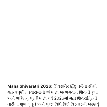
Maha Shivaratri 2026
: શિવરાત્રિ હિંદુ ધર્મના સૌથી
મહત્વપૂર્ણ તહેવારોમાંનો એક છે, જે ભગવાન શિવની કૃપા
અને ભક્તિનું પ્રતીક છે. વર્ષ 2026માં મહા શિવરાત્રિની
તારીખ, શુભ મુહૂર્ત અને પૂજા વિધિ વિશે વિસ્તારથી જાણવું