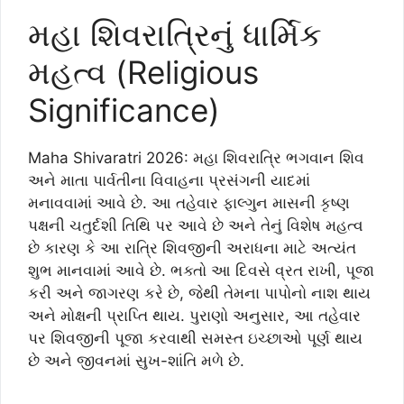
મહા શિવરાત્રિનું ધાર્મિક
મહત્વ (Religious
Significance)
Maha Shivaratri 2026: મહા શિવરાત્રિ ભગવાન શિવ
અને માતા પાર્વતીના વિવાહના પ્રસંગની યાદમાં
મનાવવામાં આવે છે. આ તહેવાર ફાલ્ગુન માસની કૃષ્ણ
પક્ષની ચતુર્દશી તિથિ પર આવે છે અને તેનું વિશેષ મહત્વ
છે કારણ કે આ રાત્રિ શિવજીની અરાધના માટે અત્યંત
શુભ માનવામાં આવે છે. ભક્તો આ દિવસે વ્રત રાખી, પૂજા
કરી અને જાગરણ કરે છે, જેથી તેમના પાપોનો નાશ થાય
અને મોક્ષની પ્રાપ્તિ થાય. પુરાણો અનુસાર, આ તહેવાર
પર શિવજીની પૂજા કરવાથી સમસ્ત ઇચ્છાઓ પૂર્ણ થાય
છે અને જીવનમાં સુખ-શાંતિ મળે છે.