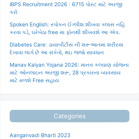
IBPS Recruitment 2026 : 6715 પોસ્ટ માટે અરજી
કરો
Spoken English: સ્પોકન ઈંગ્લીશ શીખવા ક્લાસ નહિ
કરવા પડે, ઘરેબેઠા free મા ફોનથી શીખવશે આ એપ.
Diabetes Care: ડાયાબીટીસ ની શરૂઆતમા શરીરમા
દેખાવા લાગે છે આ સંકેતો, થઇ જજો સાવધાન
Manav Kalyan Yojana 2026: માનવ કલ્યાણ યોજના
માટે ઓનલાઇન અરજી શરૂ, 28 પ્રકારના વ્યવસાય
માટે મળશે Free સહાય
Categories
Aanganvadi Bharti 2023