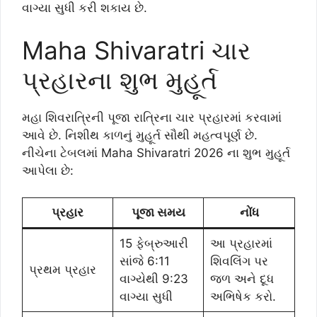
વાગ્યા સુધી કરી શકાય છે.
Maha Shivaratri ચાર
પ્રહારના શુભ મુહૂર્ત
મહા શિવરાત્રિની પૂજા રાત્રિના ચાર પ્રહારમાં કરવામાં
આવે છે. નિશીથ કાળનું મુહૂર્ત સૌથી મહત્વપૂર્ણ છે.
નીચેના ટેબલમાં Maha Shivaratri 2026 ના શુભ મુહૂર્ત
આપેલા છે:
પ્રહાર
પૂજા સમય
નોંધ
15 ફેબ્રુઆરી
આ પ્રહારમાં
સાંજે 6:11
શિવલિંગ પર
પ્રથમ પ્રહાર
વાગ્યેથી 9:23
જળ અને દૂધ
વાગ્યા સુધી
અભિષેક કરો.