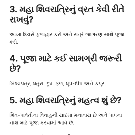
3. મહા શિવરાત્રિનું વ્રત કેવી રીતે
રાખવું?
આખા દિવસે ફળાહાર કરો અને રાત્રે જાગરણ સાથે પૂજા
કરો.
4. પૂજા માટે કઈ સામગ્રી જરૂરી
છે?
બિલ્વપત્ર, ધતુરા, દૂધ, ફળ, ધૂપ-દીપ અને કપૂર.
5. મહા શિવરાત્રિનું મહત્વ શું છે?
શિવ-પાર્વતીના વિવાહની યાદમાં મનાવાય છે અને પાપના
નાશ માટે પૂજા કરવામાં આવે છે.