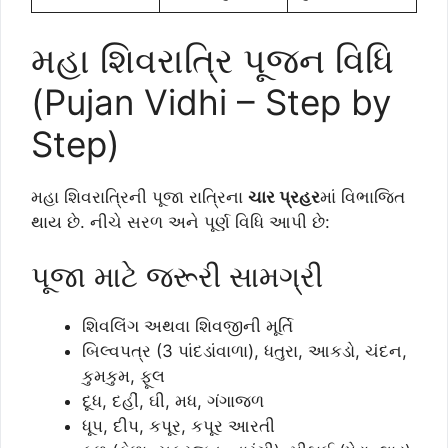
મહા શિવરાત્રિ પૂજન વિધિ
(Pujan Vidhi – Step by
Step)
મહા શિવરાત્રિની પૂજા રાત્રિના
ચાર પ્રહર
માં વિભાજિત
થાય છે. નીચે સરળ અને પૂર્ણ વિધિ આપી છે:
પૂજા માટે જરૂરી સામગ્રી
શિવલિંગ અથવા શિવજીની મૂર્તિ
બિલ્વપત્ર (3 પાંદડાંવાળા), ધતુરા, આકડો, ચંદન,
કુમકુમ, ફૂલ
દૂધ, દહીં, ઘી, મધ, ગંગાજળ
ધૂપ, દીપ, કપૂર, કપૂર આરતી