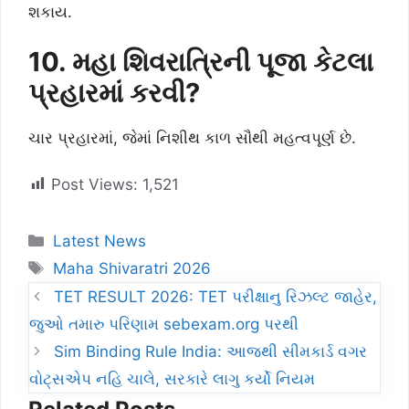
શકાય.
10. મહા શિવરાત્રિની પૂજા કેટલા
પ્રહારમાં કરવી?
ચાર પ્રહારમાં, જેમાં નિશીથ કાળ સૌથી મહત્વપૂર્ણ છે.
Post Views:
1,521
Categories
Latest News
Tags
Maha Shivaratri 2026
TET RESULT 2026: TET પરીક્ષાનુ રિઝલ્ટ જાહેર,
જુઓ તમારુ પરિણામ sebexam.org પરથી
Sim Binding Rule India: આજથી સીમકાર્ડ વગર
વોટ્સએપ નહિ ચાલે, સરકારે લાગુ કર્યો નિયમ