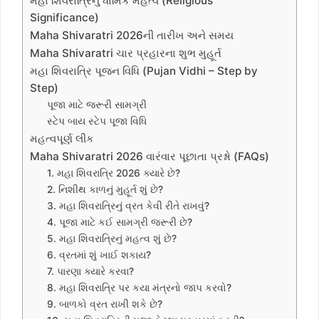
મહા શિવરાત્રિનું ધાર્મિક મહત્વ (Religious
Significance)
Maha Shivaratri 2026ની તારીખ અને સમય
Maha Shivaratri ચાર પ્રહારના શુભ મુહૂર્ત
મહા શિવરાત્રિ પૂજન વિધિ (Pujan Vidhi – Step by
Step)
પૂજા માટે જરૂરી સામગ્રી
સ્ટેપ બાય સ્ટેપ પૂજા વિધિ
મહત્વપૂર્ણ લીંક
Maha Shivaratri 2026 વારંવાર પૂછાતા પ્રશ્નો (FAQs)
1. મહા શિવરાત્રિ 2026 ક્યારે છે?
2. નિશીથ કાળનું મુહૂર્ત શું છે?
3. મહા શિવરાત્રિનું વ્રત કેવી રીતે રાખવું?
4. પૂજા માટે કઈ સામગ્રી જરૂરી છે?
5. મહા શિવરાત્રિનું મહત્વ શું છે?
6. વ્રતમાં શું ખાઈ શકાય?
7. પારણા ક્યારે કરવા?
8. મહા શિવરાત્રિ પર કયા મંત્રનો જાપ કરવો?
9. બાળકો વ્રત રાખી શકે છે?