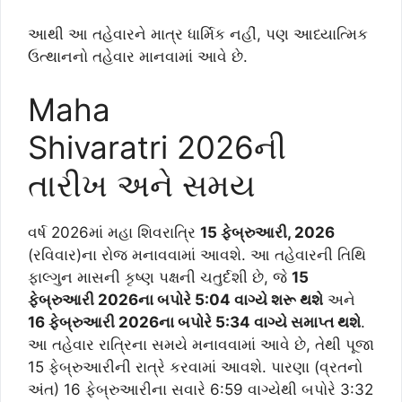
આથી આ તહેવારને માત્ર ધાર્મિક નહીં, પણ આધ્યાત્મિક
ઉત્થાનનો તહેવાર માનવામાં આવે છે.
Maha
Shivaratri 2026ની
તારીખ અને સમય
વર્ષ 2026માં મહા શિવરાત્રિ
15 ફેબ્રુઆરી, 2026
(રવિવાર)ના રોજ મનાવવામાં આવશે. આ તહેવારની તિથિ
ફાલ્ગુન માસની કૃષ્ણ પક્ષની ચતુર્દશી છે, જે
15
ફેબ્રુઆરી 2026ના બપોરે 5:04 વાગ્યે શરૂ થશે
અને
16 ફેબ્રુઆરી 2026ના બપોરે 5:34 વાગ્યે સમાપ્ત થશે
.
આ તહેવાર રાત્રિના સમયે મનાવવામાં આવે છે, તેથી પૂજા
15 ફેબ્રુઆરીની રાત્રે કરવામાં આવશે. પારણા (વ્રતનો
અંત) 16 ફેબ્રુઆરીના સવારે 6:59 વાગ્યેથી બપોરે 3:32