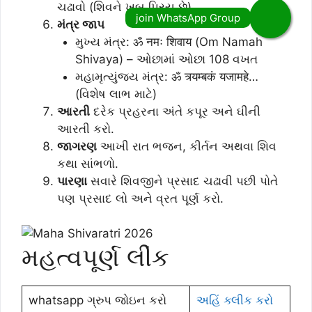
ચઢાવો (શિવને ખૂબ પ્રિય છે).
મંત્ર જાપ
મુખ્ય મંત્ર: ॐ नमः शिवाय (Om Namah
Shivaya) – ઓછામાં ઓછા 108 વખત
મહામૃત્યુંજય મંત્ર: ॐ त्र्यम्बकं यजामहे…
(વિશેષ લાભ માટે)
આરતી
દરેક પ્રહરના અંતે કપૂર અને ઘીની
આરતી કરો.
જાગરણ
આખી રાત ભજન, કીર્તન અથવા શિવ
કથા સાંભળો.
પારણા
સવારે શિવજીને પ્રસાદ ચઢાવી પછી પોતે
પણ પ્રસાદ લો અને વ્રત પૂર્ણ કરો.
મહત્વપૂર્ણ લીંક
whatsapp ગ્રુપ જોઇન કરો
અહિં ક્લીક કરો