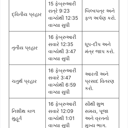
15 ફેબ્રુઆરી
રાત્રે 9:23
બિલ્વપત્ર અને
દ્વિતીય પ્રહાર
વાગ્યેથી 12:35
ફળ અર્પણ કરો.
વાગ્યા સુધી
16 ફેબ્રુઆરી
સવારે 12:35
ધૂપ-દીપ અને
તૃતીય પ્રહાર
વાગ્યેથી 3:47
મંત્ર જાપ કરો.
વાગ્યા સુધી
16 ફેબ્રુઆરી
આરતી અને
સવારે 3:47
ચતુર્થ પ્રહાર
પ્રસાદ વિતરણ
વાગ્યેથી 6:59
કરો.
વાગ્યા સુધી
16 ફેબ્રુઆરી
સૌથી શુભ
નિશીથ કાળ
સવારે 12:09
સમય, પૂજા
મુહૂર્ત
વાગ્યેથી 1:01
અને વ્રતનો
વાગ્યા સુધી
મુખ્ય ભાગ.