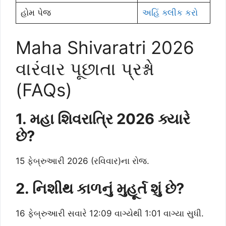
હોમ પેજ
અહિં ક્લીક કરો
Maha Shivaratri 2026
વારંવાર પૂછાતા પ્રશ્નો
(FAQs)
1. મહા શિવરાત્રિ 2026 ક્યારે
છે?
15 ફેબ્રુઆરી 2026 (રવિવાર)ના રોજ.
2. નિશીથ કાળનું મુહૂર્ત શું છે?
16 ફેબ્રુઆરી સવારે 12:09 વાગ્યેથી 1:01 વાગ્યા સુધી.