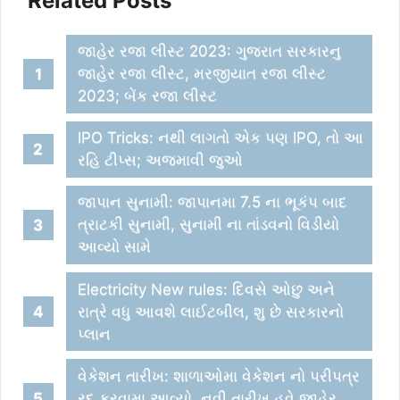
Related Posts
જાહેર રજા લીસ્ટ 2023: ગુજરાત સરકારનુ
જાહેર રજા લીસ્ટ, મરજીયાત રજા લીસ્ટ
2023; બેંક રજા લીસ્ટ
IPO Tricks: નથી લાગતો એક પણ IPO, તો આ
રહિ ટીપ્સ; અજમાવી જુઓ
જાપાન સુનામી: જાપાનમા 7.5 ના ભૂકંપ બાદ
ત્રાટકી સુનામી, સુનામી ના તાંડવનો વિડીયો
આવ્યો સામે
Electricity New rules: દિવસે ઓછુ અને
રાત્રે વધુ આવશે લાઈટબીલ, શુ છે સરકારનો
પ્લાન
વેકેશન તારીખ: શાળાઓમા વેકેશન નો પરીપત્ર
રદ કરવામા આવ્યો, નવી તારીખ હવે જાહેર