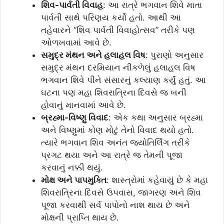
શિવ-પાર્વતી વિવાહ
: આ રાત્રે ભગવાન શિવે માતા
પાર્વતી સાથે પરિણય કર્યો હતો. આથી આ
તહેવારને “શિવ પાર્વતી વિવાહોત્સવ” તરીકે પણ
ઓળખવામાં આવે છે.
સમુદ્ર મંથન અને હલાહલ વિષ
: પુરાણો અનુસાર
સમુદ્ર મંથન દરમિયાન નીકળેલું હલાહલ વિષ
ભગવાન શિવે પીને સંસારનું કલ્યાણ કર્યું હતું. આ
ઘટના પણ મહા શિવરાત્રિના દિવસે જ બની
હોવાનું માનવામાં આવે છે.
બ્રહ્મા-વિષ્ણુ વિવાદ
: એક કથા અનુસાર બ્રહ્મા
અને વિષ્ણુમાં કોણ મોટું તેનો વિવાદ થયો હતો.
ત્યારે ભગવાન શિવ અનંત જ્યોતિર્લિંગ તરીકે
પ્રગટ થયા અને આ રાત્રે જ તેમની પૂજા
કરવાનું નક્કી થયું.
મોક્ષ અને પાપમુક્તિ
: શાસ્ત્રોમાં કહેવાયું છે કે મહા
શિવરાત્રિના દિવસે ઉપવાસ, જાગરણ અને શિવ
પૂજા કરવાથી સર્વ પાપોનો નાશ થાય છે અને
મોક્ષની પ્રાપ્તિ થાય છે.