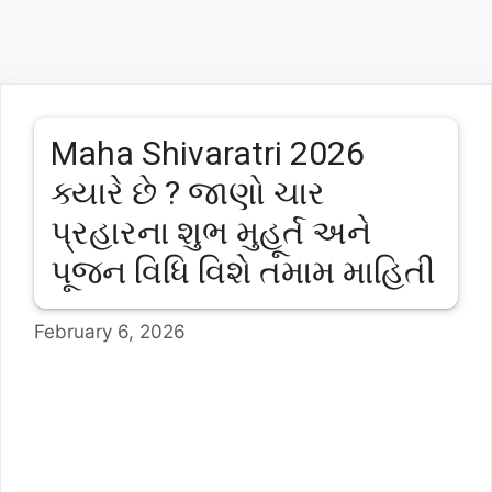
Maha Shivaratri 2026
ક્યારે છે ? જાણો ચાર
પ્રહારના શુભ મુહૂર્ત અને
પૂજન વિધિ વિશે તમામ માહિતી
February 6, 2026