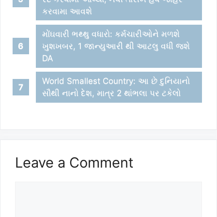
કરવામા આવશે
મોંઘવારી ભથ્થુ વધારો: કર્મચારીઓને મળશે
ખુશખબર, 1 જાન્યુઆરી થી આટલુ વધી જશે
DA
World Smallest Country: આ છે દુનિયાનો
સૌથી નાનો દેશ, માત્ર 2 થાંભલા પર ટકેલો
Leave a Comment
Comment