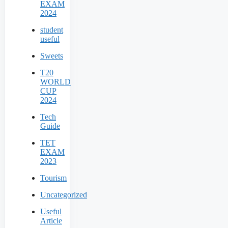
EXAM
2024
student
useful
Sweets
T20
WORLD
CUP
2024
Tech
Guide
TET
EXAM
2023
Tourism
Uncategorized
Useful
Article