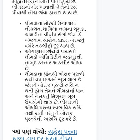
મીઠું(નમક) નાખીને પીતા હોય છે.
લીમડાનો મોર ખાવાથી કે તેનો રસ
પીવાથી નીચે જેવા ફાયદા થાય છે.
લીમડાના મોરથી ઉનાળામાં
નીકળતા ધામિયા નામના ગૂમડા,
ચામડીના વીવીધ રોગો જેવા કે
ખંજવાળ સાથેના દાદર, ખરજવું
વગેરે તકલીફો દૂર થાય છે.
આંગણામાં છાંયડો પાથરતો
લીમડો એસિડિટીને જડમૂડથી
નાબૂદ કરનાર અકસીર ઔષધ
છે.
લીમડાના પાંનથી ખોરાક પ્રત્યે
રુચી વધે છે અને ભૂખ લાગે છે.
જેમને ખોરાક પ્રત્યે રુચિ ન
થતી હોય તેમને લીમડાનાં પાન
અને નમકનું મિશ્રણ ખૂબ
ઉપયોગી થાય છે. લીમડાની
ઔષધિ પ્રત્યે સ્વભાવિક રુચિ
નથી થતી પરંતુ તે ખોરાક
પ્રત્યેની અરુચિ દૂર કરે છે.
આ પણ વાંચો:
ચહેરા પરના
કાળા ડાઘ દૂર કરવા ટીપ્સ