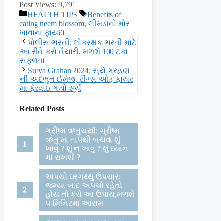
Post Views:
9,791
Categories
Tags
HEALTH TIPS
Benefits of
eating neem blossom
,
લીમડાનો મોર
ખાવાના ફાયદા
પોલીસ ભરતી: લોકરક્ષક ભરતી માટે
આ રીતે કરો તૈયારી, મળશે 100 ટકા
સફળતા
Surya Grahan 2024: સૂર્ય ગ્રહણ
ની અદભુત ઈમેજ, રીંગ્સ ઓફ ફાયર
મા ફેરવાઇ ગયો સૂર્ય
Related Posts
ગ્રીષ્મ ઋતુચર્યા: ગ્રીષ્મ
ઋતુ મા તાપથી બચવા શું
ખાવુ ? શું ન ખાવુ ? શું ધ્યાન
મા રાખશો ?
અપચો ઘરગથ્થુ ઉપચાર:
જમ્યા બાદ અપચો રહેતો
હોય તો કરો આ ઉપાય,મળશે
૫ મિનિટમા આરામ