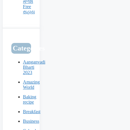
મળશે
Free
સહાય
Categories
Aanganvadi
Bharti
2023
Amazing
World
Baking
recipe
Breakfast
Business