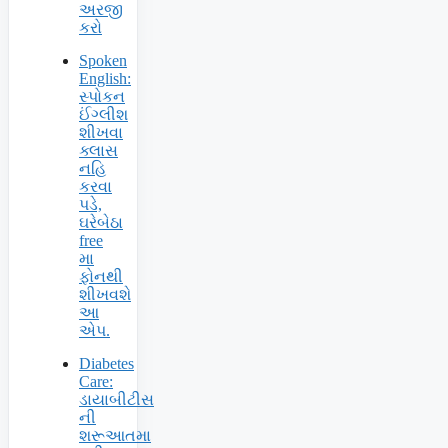
અરજી
કરો
Spoken
English:
સ્પોકન
ઈંગ્લીશ
શીખવા
ક્લાસ
નહિ
કરવા
પડે,
ઘરેબેઠા
free
મા
ફોનથી
શીખવશે
આ
એપ.
Diabetes
Care:
ડાયાબીટીસ
ની
શરૂઆતમા