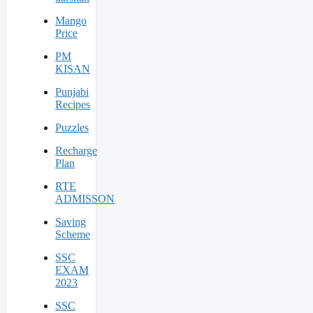
Mango
Price
PM
KISAN
Punjabi
Recipes
Puzzles
Recharge
Plan
RTE
ADMISSON
Saving
Scheme
SSC
EXAM
2023
SSC