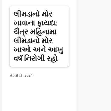
લીમડાનો મોર
ખાવાના ફાયદા:
ચૈત્ર મહિનામા
લીમડાનો મોર
ખાઓ અને આખુ
વર્ષ નિરોગી રહો
April 11, 2024