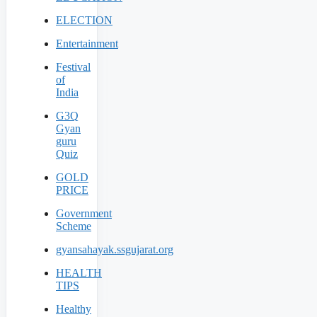
ELECTION
Entertainment
Festival
of
India
G3Q
Gyan
guru
Quiz
GOLD
PRICE
Government
Scheme
gyansahayak.ssgujarat.org
HEALTH
TIPS
Healthy