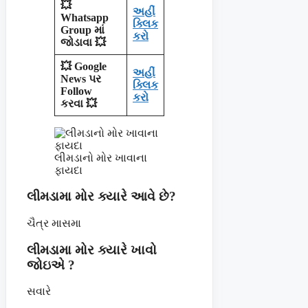
💥
અહીં
Whatsapp
ક્લિક
Group માં
કરો
જોડાવા 💥
💥 Google
અહીં
News પર
ક્લિક
Follow
કરો
કરવા 💥
લીમડાનો મોર ખાવાના
ફાયદા
લીમડામા મોર ક્યારે આવે છે?
ચૈત્ર માસમા
લીમડામા મોર ક્યારે ખાવો
જોઇએ ?
સવારે