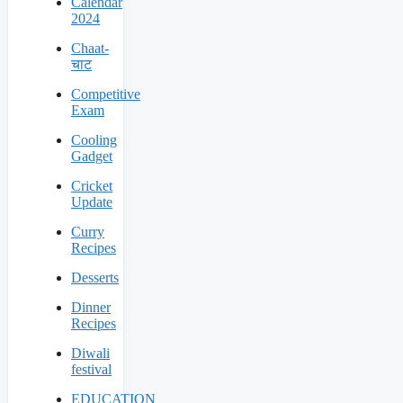
Calendar
2024
Chaat-
चाट
Competitive
Exam
Cooling
Gadget
Cricket
Update
Curry
Recipes
Desserts
Dinner
Recipes
Diwali
festival
EDUCATION