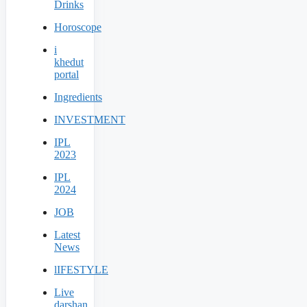
Drinks
Horoscope
i
khedut
portal
Ingredients
INVESTMENT
IPL
2023
IPL
2024
JOB
Latest
News
lIFESTYLE
Live
darshan