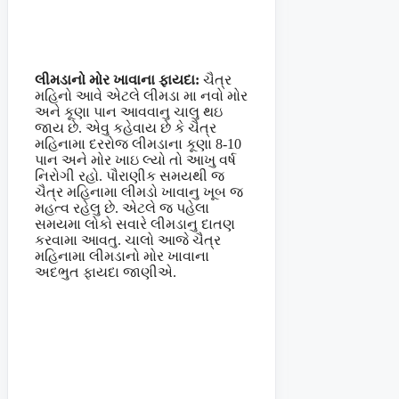
લીમડાનો મોર ખાવાના ફાયદા:
ચૈત્ર
મહિનો આવે એટલે લીમડા મા નવો મોર
અને કૂણા પાન આવવાનુ ચાલુ થઇ
જાય છે. એવુ કહેવાય છે કે ચૈત્ર
મહિનામા દરરોજ લીમડાના કૂણા 8-10
પાન અને મોર ખાઇ લ્યો તો આખુ વર્ષ
નિરોગી રહો. પૌરાણીક સમયથી જ
ચૈત્ર મહિનામા લીમડો ખાવાનુ ખૂબ જ
મહત્વ રહેલુ છે. એટલે જ પહેલા
સમયમા લોકો સવારે લીમડાનુ દાતણ
કરવામા આવતુ. ચાલો આજે ચૈત્ર
મહિનામા લીમડાનો મોર ખાવાના
અદભુત ફાયદા જાણીએ.