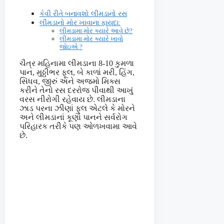
કેવી રીતે બનાવશો લીમડાનો રસ
લીમડાનો મોર ખાવાના ફાયદા:
લીમડામા મોર ક્યારે આવે છે?
લીમડામા મોર ક્યારે ખાવો
જોઇએ ?
ચૈત્ર મહિનામા લીમડાના 8-10 કુમળા
પાન, મુઠ્ઠીભર ફૂલ, બે કાળાં મરી, હિંગ,
સિંધવ, જીરું અને અજમો મિક્સ
કરીને તેનો રસ દરરોજ પીવાથી આખું
વરસ નીરોગી રહેવાય છે. લીમડાના
ઝાડ પરના ઝીણાં ફુલ એટલે કે મોરને
અને લીમડાનાં કૂણાં પાનને સર્વરોગ
પરિહારક તરીકે પણ ઓળખવામા આવે
છે.