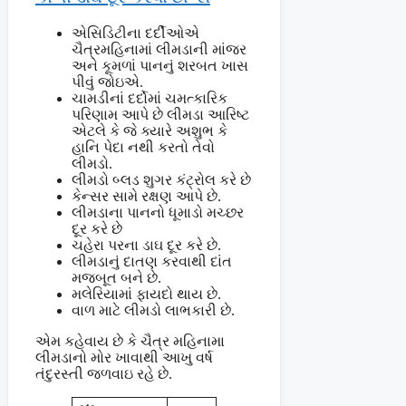
એસિડિટીના દર્દીઓએ
ચૈત્રમહિનામાં લીમડાની માંજર
અને કૂમળાં પાનનું શરબત ખાસ
પીવું જોઇએ.
ચામડીનાં દર્દોમાં ચમત્કારિક
પરિણામ આપે છે લીમડા આરિષ્ટ
એટલે કે જે ક્યારે અશુભ કે
હાનિ પેદા નથી કરતો તેવો
લીમડો.
લીમડો બ્લડ શુગર કંટ્રોલ કરે છે
કેન્સર સામે રક્ષણ આપે છે.
લીમડાના પાનનો ધૂમાડો મચ્છર
દૂર કરે છે
ચહેરા પરના ડાઘ દૂર કરે છે.
લીમડાનું દાતણ કરવાથી દાંત
મજબૂત બને છે.
મલેરિયામાં ફાયદો થાય છે.
વાળ માટે લીમડો લાભકારી છે.
એમ કહેવાય છે કે ચૈત્ર મહિનામા
લીમડાનો મોર ખાવાથી આખુ વર્ષ
તંદુરસ્તી જળવાઇ રહે છે.