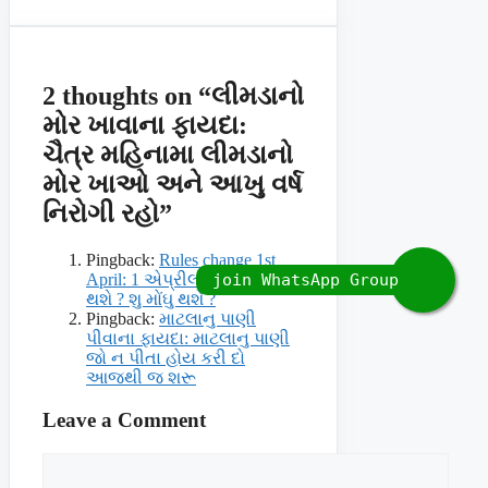
2 thoughts on “લીમડાનો
મોર ખાવાના ફાયદા:
ચૈત્ર મહિનામા લીમડાનો
મોર ખાઓ અને આખુ વર્ષ
નિરોગી રહો”
Pingback:
Rules change 1st
April: 1 એપ્રીલથી શુ સસ્તુ
થશે ? શુ મોંઘુ થશે ?
Pingback:
માટલાનુ પાણી
પીવાના ફાયદા: માટલાનુ પાણી
જો ન પીતા હોય કરી દો
આજથી જ શરૂ
Leave a Comment
Comment