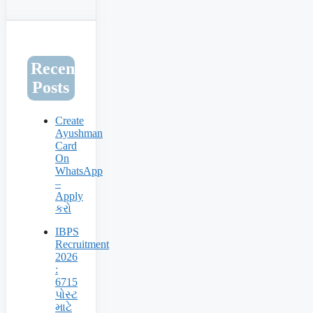
Recent
Posts
Create
Ayushman
Card
On
WhatsApp
–
Apply
કરો
IBPS
Recruitment
2026
:
6715
પોસ્ટ
માટે