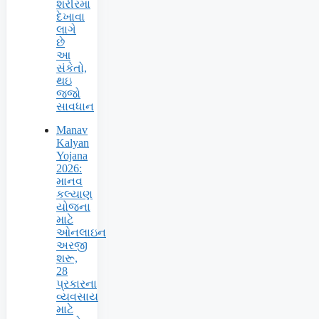
શરીરમા
દેખાવા
લાગે
છે
આ
સંકેતો,
થઇ
જજો
સાવધાન
Manav
Kalyan
Yojana
2026:
માનવ
કલ્યાણ
યોજના
માટે
ઓનલાઇન
અરજી
શરૂ,
28
પ્રકારના
વ્યવસાય
માટે