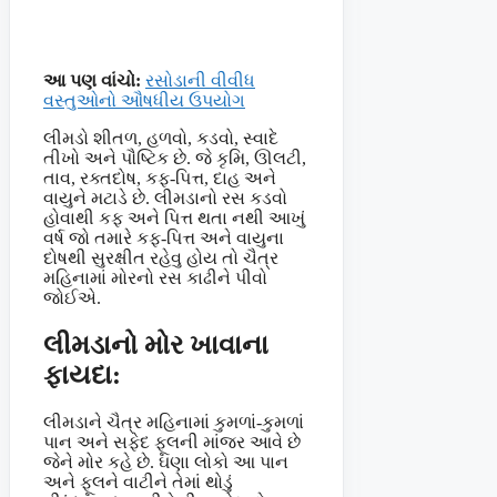
આ પણ વાંચો:
રસોડાની વીવીધ
વસ્તુઓનો ઔષધીય ઉપયોગ
લીમડો શીતળ, હળવો, કડવો, સ્વાદે
તીખો અને પૌષ્ટિક છે. જે કૃમિ, ઊલટી,
તાવ, રક્તદોષ, કફ-પિત્ત, દાહ અને
વાયુને મટાડે છે. લીમડાનો રસ કડવો
હોવાથી કફ અને પિત્ત થતા નથી આખું
વર્ષ જો તમારે કફ-પિત્ત અને વાયુના
દોષથી સુરક્ષીત રહેવુ હોય તો ચૈત્ર
મહિનામાં મોરનો રસ કાઢીને પીવો
જોઈએ.
લીમડાનો મોર ખાવાના
ફાયદા:
લીમડાને ચૈત્ર મહિનામાં કુમળાં-કુમળાં
પાન અને સફેદ ફૂલની માંજર આવે છે
જેને મોર કહે છે. ઘણા લોકો આ પાન
અને ફૂલને વાટીને તેમાં થોડું