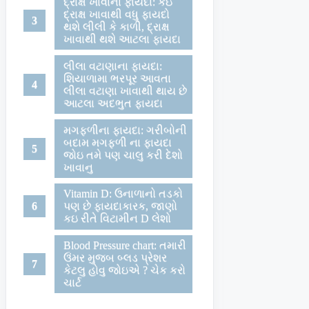
દ્રાક્ષ ખાવાના ફાયદા: કઇ
દ્રાક્ષ ખાવાથી વધુ ફાયદો
થશે લીલી કે કાળી, દ્રાક્ષ
ખાવાથી થશે આટલા ફાયદા
લીલા વટાણાના ફાયદા:
શિયાળામા ભરપૂર આવતા
લીલા વટાણા ખાવાથી થાય છે
આટલા અદભુત ફાયદા
મગફળીના ફાયદા: ગરીબોની
બદામ મગફળી ના ફાયદા
જોઇ તમે પણ ચાલુ કરી દેશો
ખાવાનુ
Vitamin D: ઉનાળાનો તડકો
પણ છે ફાયદાકારક, જાણો
કઇ રીતે વિટામીન D લેશો
Blood Pressure chart: તમારી
ઉંમર મુજબ બ્લડ પ્રેશર
કેટલુ હોવુ જોઇએ ? ચેક કરો
ચાર્ટ