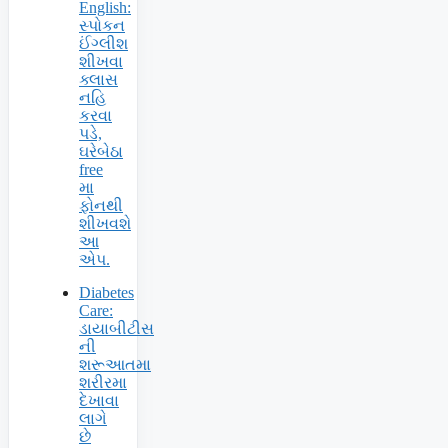
English:
સ્પોકન
ઈંગ્લીશ
શીખવા
ક્લાસ
નહિ
કરવા
પડે,
ઘરેબેઠા
free
મા
ફોનથી
શીખવશે
આ
એપ.
Diabetes
Care:
ડાયાબીટીસ
ની
શરૂઆતમા
શરીરમા
દેખાવા
લાગે
છે