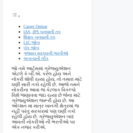
Career Option
IAS, IPS બનવાની તક
શિક્ષક બનવાની તક
LIC જોબ
બેંક જોબ
ગુજરાત સરકારની ભરતીઓ
અગત્યની લીંક
જો તમે આર્ટ્સમાં ગ્રેજ્યુએશન
એટલે કે બી.એ. કરેલ હોય અને
નોકરી શોધી રહ્યા હોય, તો તમારા માટે
ઘણી સારી તકો રહેલી છે. આજે તમને
નોકરીના આવા જ કેટલાક વિકલ્પો
વિશે જણાવવા જઇ રહ્યા છે જેના માટે
ગ્રેજ્યુએશન જરૂરી હોય છે. આ
ઓપ્શન મા માત્ર ખાનગી ક્ષેત્રમાં જ
નહીં પરંતુ સરકારમાં પણ ઘણી તકો
રહેલી હોય છે. ગ્રેજયુએશન બાદ
આવતી નોકરીઓ ની ભરતીઓ પર
એક નજર કરીએ.