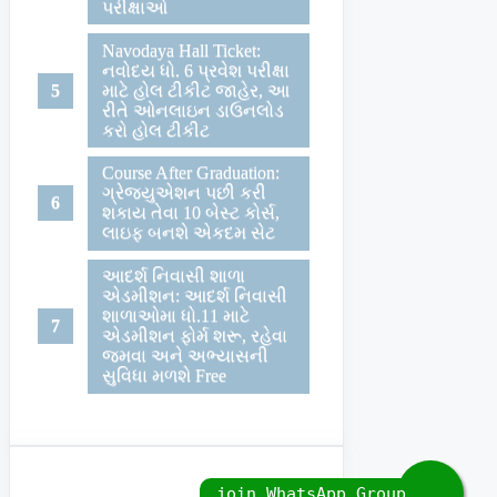
પરીક્ષાઓ
Navodaya Hall Ticket:
નવોદય ધો. 6 પ્રવેશ પરીક્ષા
માટે હોલ ટીકીટ જાહેર, આ
રીતે ઓનલાઇન ડાઉનલોડ
કરો હોલ ટીકીટ
Course After Graduation:
ગ્રેજયુએશન પછી કરી
શકાય તેવા 10 બેસ્ટ કોર્સ,
લાઇફ બનશે એકદમ સેટ
આદર્શ નિવાસી શાળા
એડમીશન: આદર્શ નિવાસી
શાળાઓમા ધો.11 માટે
એડમીશન ફોર્મ શરૂ, રહેવા
જમવા અને અભ્યાસની
સુવિધા મળશે Free