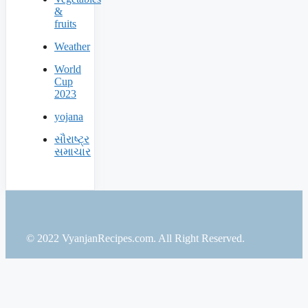
&
fruits
Weather
World
Cup
2023
yojana
સૌરાષ્ટ્ર
સમાચાર
© 2022 VyanjanRecipes.com. All Right Reserved.