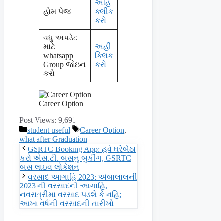
અહિં
હોમ પેજ
ક્લીક
કરો
વધુ અપડેટ
માટે
અહીં
whatsapp
ક્લિક
Group જોઇન
કરો
કરો
Career Option
Post Views:
9,691
Categories
Tags
student useful
Career Option
,
what after Graduation
GSRTC Booking App: હવે ઘરેબેઠા
કરો એસ.ટી. બસનુ બુકીંગ, GSRTC
બસ લાઇવ લોકેશન
વરસાદ આગાહિ 2023: અંબાલાલની
2023 ની વરસાદની આગાહિ,
નવરાત્રીમા વરસાદ પડશે કે નહિ;
આખા વર્ષની વરસાદની તારીખો