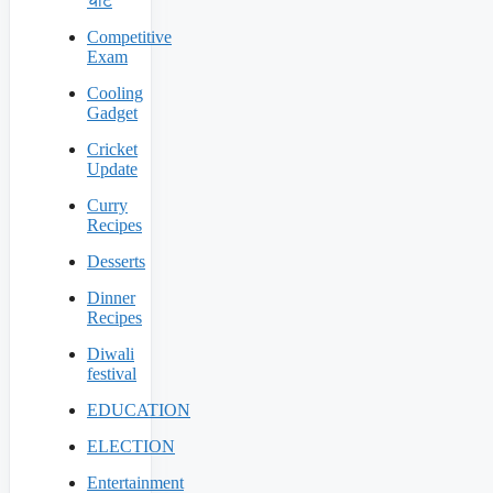
चाट
Competitive
Exam
Cooling
Gadget
Cricket
Update
Curry
Recipes
Desserts
Dinner
Recipes
Diwali
festival
EDUCATION
ELECTION
Entertainment