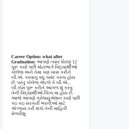
Career Option: what after
Graduation:
આપણે ત્યાર ધોરણ 12
પુરૂ કર્યા પછી મોટાભાગે વિદ્યાર્થીઓ
કોલેજ અને તેમા પણ ખાસ કરીને
બી.એ. કરવાનુ વધુ પસંદ કરતા હોય
છે. પરંતુ કોલેજ એટલે કે બી.એ.,
બી.કોમ પુરૂ કરીને આગળ શું કરવુ
તેની વિદ્યાર્થીઓ ચિંતા મા હોય છે.
આજે આપણે ગ્રેજયુએશન કર્યા પછી
કઇ કઇ સરકારી ભરતીઓ માટે
એપ્લાય કરી શકો તેની માહિતી
મેળવીશુ