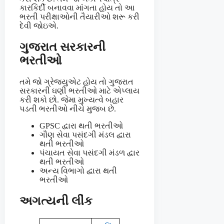
કારકિર્દી બનાવવા માંંગતા હોય તો આ
ભરતી પરીક્ષાઓની તૈયારીઓ શરૂ કરી
દેવી જોઇએ.
ગુજરાત સરકારની
ભરતીઓ
તમે જો ગ્રેજયુએટ હોય તો ગુજરાત
સરકારની ઘણી ભરતીઓ માટે એપ્લાય
કરી શકો છો. જેમા મુખ્યત્વે બહાર
પડતી ભરતીઓ નીચે મુજબ છે.
GPSC દ્વારા થતી ભરતીઓ
ગૌણ સેવા પસંદગી મંડલ દ્વારા
થતી ભરતીઓ
પંચાયત સેવા પસંદગી મંડળ દ્વાર
થતી ભરતીઓ
અન્ય વિભાગો દ્વારા થતી
ભરતીઓ
અગત્યની લીંક