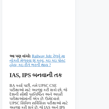
આ પણ વાંચો:
Railway Job: રેલવે મા
નોકરી મેળવવા શું કરવુ, કઇ કઇ પોસ્ટ
હોય; કઇ રીતે ભરતી થાય ?
IAS, IPS બનવાની તક
BA કર્યા પછી, તમે UPSC CSE
પરીક્ષાઓ માટે અરજી કરી શકો છો, જે
દેશની સૌથી પ્રતિષ્ઠિત અને અઘરી
પરીક્ષાઓમાંની એક છે. ઉમેદવારો
UPSC સિવિલ સર્વિસિસ પરીક્ષાઓ માટે
અરજી કરી શકે છે, જે IAS અને IPS