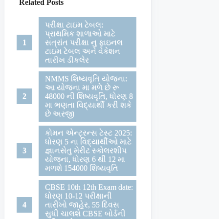
Related Posts
પરીક્ષા ટાઇમ ટેબલ:
પ્રાથમિક શાળાઓ માટે
સત્રાંત પરીક્ષા નુ ફાઇનલ
ટાઇમ ટેબલ અને વેકેશન
તારીખ ડીકલેર
NMMS શિષ્યવૃતિ યોજના:
આ યોજના મા મળે છે રૂ
48000 ની શિષ્યવૃતિ, ધોરણ 8
મા ભણતા વિદ્યાર્થી કરી શકે
છે અરજી
કોમન એન્ટ્રન્સ ટેસ્ટ 2025:
ધોરણ 5 ના વિદ્યાર્થીઓ માટે
જ્ઞાનસેતુ મેરીટ સ્કોલરશીપ
યોજના, ધોરણ 6 થી 12 મા
મળશે 154000 શિષ્યવૃતિ
CBSE 10th 12th Exam date:
ધોરણ 10-12 પરીક્ષાની
તારીખો જાહેર, 55 દિવસ
સુધી ચાલશે CBSE બોર્ડની