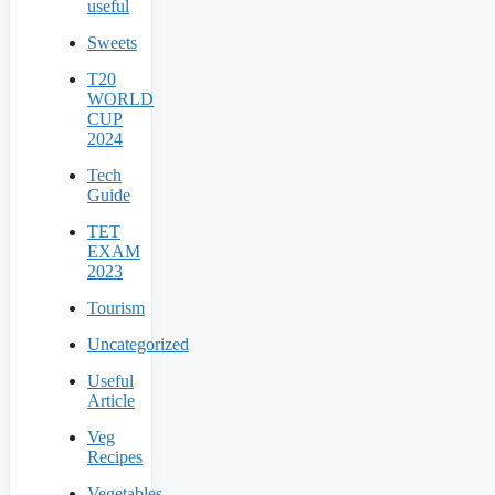
useful
Sweets
T20
WORLD
CUP
2024
Tech
Guide
TET
EXAM
2023
Tourism
Uncategorized
Useful
Article
Veg
Recipes
Vegetables