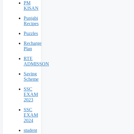
PM
KISAN
Punjabi
Recipes
Puzzles
Recharge
Plan
RTE
ADMISSON
Saving
Scheme
SSC
EXAM
2023
SSC
EXAM
2024
student