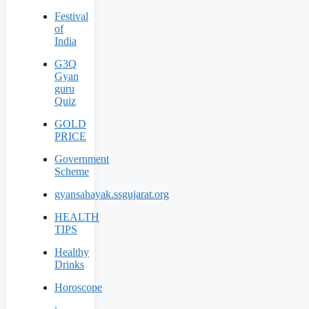
Festival
of
India
G3Q
Gyan
guru
Quiz
GOLD
PRICE
Government
Scheme
gyansahayak.ssgujarat.org
HEALTH
TIPS
Healthy
Drinks
Horoscope