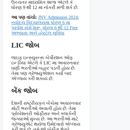
ઉચ્ચતર માધ્યમિક શાળા એટલે કે
ધોરણ 9 થી 12 મા નોકરી મળી શકે છે.
આ પણ વાંચો:
JNV Admission 2024:
નવોદય વિદ્યાલયમા ધોરણ 6 મા
પ્રવેશ ફોર્મ શરૂ, ધોરણ 6 થી 12 Free
અભ્યાસ અને હોસ્ટેલ સુવિધા
LIC જોબ
લાઇફ ઇન્સ્યુરન્સ કોર્પોરશન ઓફ
ઇન્ડીયા એટલે કે LIC મા અવારનવાર
ઘણી ભરતીઓ બહાર પડતી હોય છે.
તેમા પણ ગ્રેજ્યુએશન કર્યા બાદ
એપ્લાય કરી શકાય છે.
બેંક જોબ
દેશની રાષ્ટ્રીયકૃત બેંકોમા અવારનવાર
મોટી ભરતીઓ અવાતી હોય છે. તેમા
પ્રોબેશનરી ઓફીસર અને ક્લાર્કની
જગ્યાઓ મુખ્ય છે. આ ભરતીઓ માટે
ગ્રેજયુએટ થયેલા ઉમેદવારો એપ્લાય
કરી શકે છે. તમે જો બેંકીંગ ક્ષેત્રે