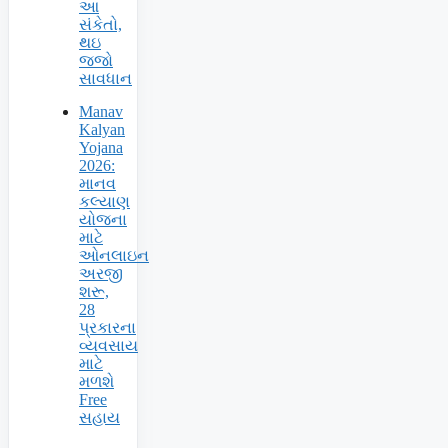
આ
સંકેતો,
થઇ
જજો
સાવધાન
Manav
Kalyan
Yojana
2026:
માનવ
કલ્યાણ
યોજના
માટે
ઓનલાઇન
અરજી
શરૂ,
28
પ્રકારના
વ્યવસાય
માટે
મળશે
Free
સહાય