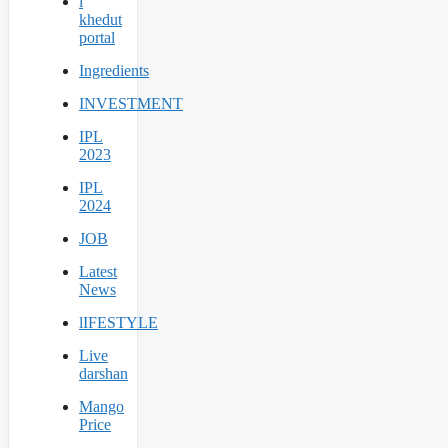
i
khedut
portal
Ingredients
INVESTMENT
IPL
2023
IPL
2024
JOB
Latest
News
lIFESTYLE
Live
darshan
Mango
Price