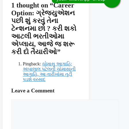
1 thought on “Career
Option: ગ્રેજ્યુએશન
પછી શું કરવું તેના
ટેન્શનમા છો ? કરી શકો
આટલી ભરતીઓમા
એપ્લાય, આજે જ શરૂ
કરી દો તૈયારીઓ”
Pingback:
ચોમાસુ આગાહિ:
અંબાલાલ પટેલની ચોમાસાની
આગાહિ, આ તારીખોમા તૂટી
પડશે વરસાદ
Leave a Comment
Comment