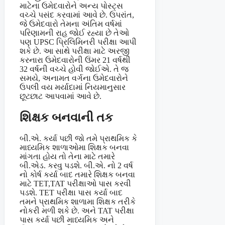
માટેના ઉમેદવારોને અન્ય પોસ્ટ્સ
વચ્ચે પસંદ કરવામાં આવે છે. ઉપરાંત,
જે ઉમેદવારો તેમના અંતિમ વર્ષમાં
પરિણામની રાહ જોઈ રહ્યા છે તેઓ
પણ UPSC પ્રિલિમિનરી પરીક્ષા આપી
શકે છે. આ સાથે પરીક્ષા માટે અરજી
કરનારા ઉમેદવારોની ઉંમર 21 વર્ષથી
32 વર્ષની વચ્ચે હોવી જોઈએ. તે જ
સમયે, અનામત વર્ગના ઉમેદવારોને
ઉપલી વય મર્યાદામાં નિયમાનુસાર
છૂટછાટ આપવામાં આવે છે.
શિક્ષક બનવાની તક
બી.એ. કર્યા પછી જો તમે પ્રાથમિક કે
માધ્યમિક શાળાઓમા શિક્ષક બનવા
માંગતા હોય તો તેના માટે તમારે
બી.એડ. કરવુ પડશે. બી.એ. નો 2 વર્ષ
નો કોર્ષ કર્યા બાદ તમારે શિક્ષક બનવા
માટે TET,TAT પરીક્ષાઓ પાસ કરવી
પડશે. TET પરીક્ષા પાસ કર્યા બાદ
તમને પ્રાથમિક શાળામા શિક્ષક તરીકે
નોકરી મળી શકે છે. અને TAT પરીક્ષા
પાસ કર્યા પછી માધ્યમિક અને