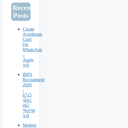
Recent
Posts
Create
Ayushman
Card
On
WhatsApp
–
Apply
કરો
IBPS
Recruitment
2026
:
6715
પોસ્ટ
માટે
અરજી
કરો
Spoken