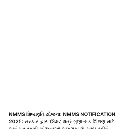
NMMS શિષ્યવૃતિ યોજના:
NMMS NOTIFICATION
202
5: સરકાર દ્વારા શિક્ષણક્ષેત્રે ગુણાત્મક શિક્ષણ માટે
અનેક સરકારી યોજનાઓ અમલમા છે. ખાસ કરીને