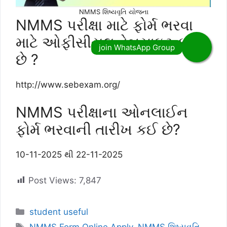
NMMS શિષ્યવૃતિ યોજના
NMMS પરીક્ષા માટે ફોર્મ ભરવા
માટે ઓફીસીયલ વેબસાઇટ કઇ
છે ?
http://www.sebexam.org/
NMMS પરીક્ષાના ઓનલાઈન
ફોર્મ ભરવાની તારીખ કઈ છે?
10-11-2025 થી 22-11-2025
Post Views:
7,847
Categories
student useful
Tags
NMMS Form Online Apply
,
NMMS શિષ્યવૃતિ