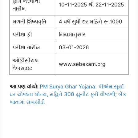
ફોર્મ ભરવાની
10-11-2025 થી 22-11-2025
તારીખ
મળતી શિષ્યવૃતિ
4 વર્ષ સુધી દર મહિને રૂ.1000
પરીક્ષા ફી
નિયમાનુસાર
પરીક્ષા તારીખ
03-01-2026
ઓફીસીયલ
www.sebexam.org
વેબસાઇટ
આ પણ વાંચો:
PM Surya Ghar Yojana: પીએમ સૂર્યા
ઘર યોજના લોન્ચ, મહિને 300 યુનીટ ફ્રી વીજળી; બેંંક
ખાતામા સબસીડી