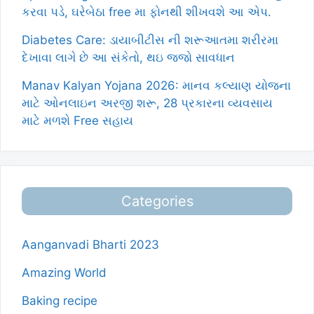
કરવા પડે, ઘરેબેઠા free મા ફોનથી શીખવશે આ એપ.
Diabetes Care: ડાયાબીટીસ ની શરૂઆતમા શરીરમા
દેખાવા લાગે છે આ સંકેતો, થઇ જજો સાવધાન
Manav Kalyan Yojana 2026: માનવ કલ્યાણ યોજના
માટે ઓનલાઇન અરજી શરૂ, 28 પ્રકારના વ્યવસાય
માટે મળશે Free સહાય
Categories
Aanganvadi Bharti 2023
Amazing World
Baking recipe