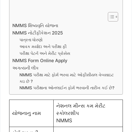
NMMS શિષ્યવૃતિ યોજના
NMMS નોટીફીકેશન 2025
પાત્રતા ધોરણો
આવક મર્યાદા અને પરીક્ષા ફી
પરીક્ષા પેટર્ન અને મેરીટ પ્રોસેસ
NMMS Form Online Apply
અગત્યની લીંક
NMMS પરીક્ષા માટે ફોર્મ ભરવા માટે ઓફીસીયલ વેબસાઇટ
કઇ છે ?
NMMS પરીક્ષાના ઓનલાઈન ફોર્મ ભરવાની તારીખ કઈ છે?
નેશનલ મીન્સ કમ મેરીટ
યોજનાનુ નામ
સ્કોલરશીપ
NMMS