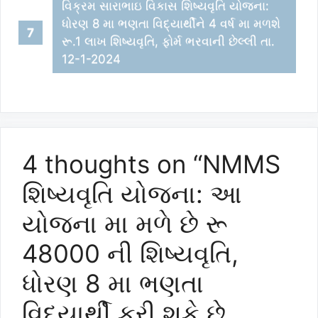
વિક્રમ સારાભાઇ વિકાસ શિષ્યવૃતિ યોજના:
ધોરણ 8 મા ભણતા વિદ્યાર્થીને 4 વર્ષ મા મળશે
રૂ.1 લાખ શિષ્યવૃતિ, ફોર્મ ભરવાની છેલ્લી તા.
12-1-2024
4 thoughts on “NMMS
શિષ્યવૃતિ યોજના: આ
યોજના મા મળે છે રૂ
48000 ની શિષ્યવૃતિ,
ધોરણ 8 મા ભણતા
વિદ્યાર્થી કરી શકે છે