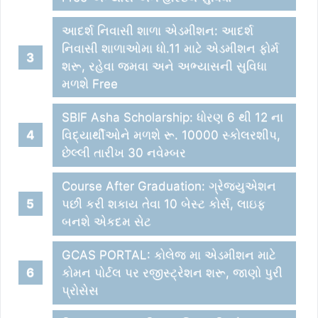
આદર્શ નિવાસી શાળા એડમીશન: આદર્શ
નિવાસી શાળાઓમા ધો.11 માટે એડમીશન ફોર્મ
શરૂ, રહેવા જમવા અને અભ્યાસની સુવિધા
મળશે Free
SBIF Asha Scholarship: ધોરણ 6 થી 12 ના
વિદ્યાર્થીઓને મળશે રૂ. 10000 સ્કોલરશીપ,
છેલ્લી તારીખ 30 નવેમ્બર
Course After Graduation: ગ્રેજયુએશન
પછી કરી શકાય તેવા 10 બેસ્ટ કોર્સ, લાઇફ
બનશે એકદમ સેટ
GCAS PORTAL: કોલેજ મા એડમીશન માટે
કોમન પોર્ટલ પર રજીસ્ટ્રેશન શરૂ, જાણો પુરી
પ્રોસેસ