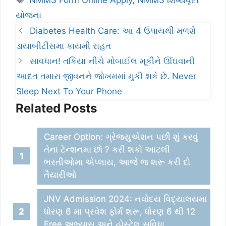
યોજના
Diabetes Health Care: આ 4 ઉપાયથી મળશે
ડાયાબીટીસમા કાયમી રાહત
સાવધાન! તકિયા નીચે મોબાઈલ મૂકીને ઊંઘવાની
આદત તમારા જીવનને જોખમમાં મુકી શકે છે. Never
Sleep Next To Your Phone
Related Posts
Career Option: ગ્રેજ્યુએશન પછી શું કરવું
તેના ટેન્શનમા છો ? કરી શકો આટલી
ભરતીઓમા એપ્લાય, આજે જ શરૂ કરી દો
તૈયારીઓ
JNV Admission 2024: નવોદય વિદ્યાલયમા
ધોરણ 6 મા પ્રવેશ ફોર્મ શરૂ, ધોરણ 6 થી 12
Free અભ્યાસ અને હોસ્ટેલ સુવિધા