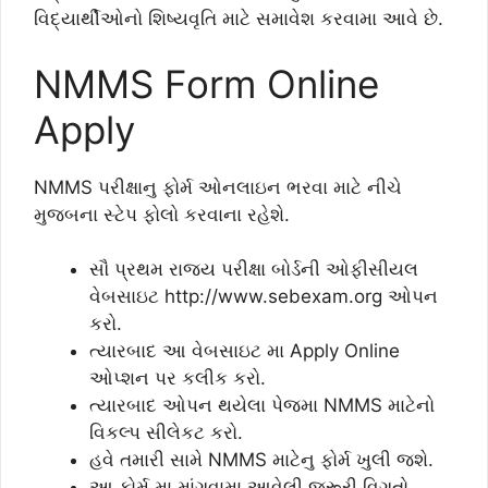
વિદ્યાર્થીઓનો શિષ્યવૃતિ માટે સમાવેશ કરવામા આવે છે.
NMMS Form Online
Apply
NMMS પરીક્ષાનુ ફોર્મ ઓનલાઇન ભરવા માટે નીચે
મુજબના સ્ટેપ ફોલો કરવાના રહેશે.
સૌ પ્રથમ રાજય પરીક્ષા બોર્ડની ઓફીસીયલ
વેબસાઇટ http://www.sebexam.org ઓપન
કરો.
ત્યારબાદ આ વેબસાઇટ મા Apply Online
ઓપ્શન પર કલીક કરો.
ત્યારબાદ ઓપન થયેલા પેજમા NMMS માટેનો
વિકલ્પ સીલેકટ કરો.
હવે તમારી સામે NMMS માટેનુ ફોર્મ ખુલી જશે.
આ ફોર્મ મા માંગવામા આવેલી જરૂરી વિગતો