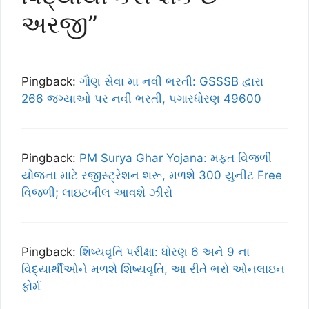
અરજી”
Pingback:
ગૌણ સેવા મા નવી ભરતી: GSSSB દ્વારા
266 જગ્યાઓ પર નવી ભરતી, પગારધોરણ 49600
Pingback:
PM Surya Ghar Yojana: મફત વિજળી
યોજના માટે રજીસ્ટ્રેશન શરૂ, મળશે 300 યુનીટ Free
વિજળી; લાઇટબીલ આવશે ઝીરો
Pingback:
શિષ્યવૃતિ પરીક્ષા: ધોરણ 6 અને 9 ના
વિદ્યાર્થીઓને મળશે શિષ્યવૃતિ, આ રીતે ભરો ઓનલાઇન
ફોર્મ