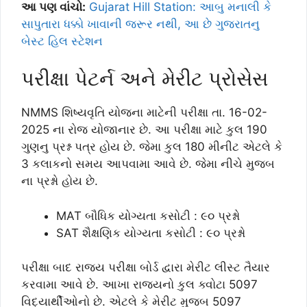
આ પણ વાંચો:
Gujarat Hill Station: આબુ મનાલી કે
સાપુતારા ધક્કો ખાવાની જરૂર નથી, આ છે ગુજરાતનુ
બેસ્ટ હિલ સ્ટેશન
પરીક્ષા પેટર્ન અને મેરીટ પ્રોસેસ
NMMS શિષ્યવૃતિ યોજના માટેની પરીક્ષા તા. 16-02-
2025 ના રોજ યોજાનાર છે. આ પરીક્ષા માટે કુલ 190
ગુણનુ પ્રશ્ન પત્ર હોય છે. જેમા કુલ 180 મીનીટ એટલે કે
3 કલાકનો સમય આપવામા આવે છે. જેમા નીચે મુજબ
ના પ્રશ્નો હોય છે.
MAT બૌધિક યોગ્યતા કસોટી : ૯૦ પ્રશ્નો
SAT શૈક્ષણિક યોગ્યતા કસોટી : ૯૦ પ્રશ્નો
પરીક્ષા બાદ રાજય પરીક્ષા બોર્ડ દ્વારા મેરીટ લીસ્ટ તૈયાર
કરવામા આવે છે. આખા રાજયનો કુલ ક્વોટા 5097
વિદ્યાર્થીઓનો છે. એટલે કે મેરીટ મુજબ 5097