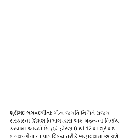
શ્રીમદ ભગવદગીતા:
ગીતા જયંતિ નિમિતે રાજય
સરકારના શિક્ષણ વિભાગ દ્વારા એક મહત્વનો નિર્ણય
કરવામા આવ્યો છે. હવે હોરણ 6 થી 12 મા શ્રીમદ
ભગવદગીતા ના પાઠ વિષય તરીકે ભણાવવામા આવશે.