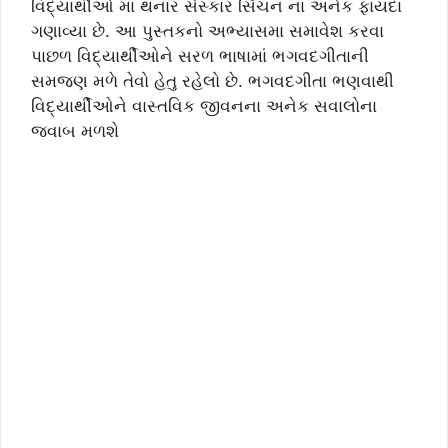
વિદ્યાર્થીઓ મા થનાર સંસ્કાર સિંચન ના અનેક ફાયદા
ગણાવ્યા છે. આ પુસ્તકનો અભ્યાસમા સમાવેશ કરવા
પાછળ વિદ્યાર્થીઓને સરળ ભાષામાં ભગવદગીતાની
સમજણ મળે તેવો હેતુ રહેલો છે. ભગવદગીતા ભણવાથી
વિદ્યાર્થીઓને વાસ્તવિક જીવનના અનેક સવાલોના
જવાબ મળશે