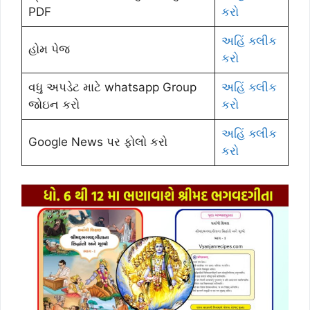
PDF
કરો
અહિં ક્લીક
હોમ પેજ
કરો
વધુ અપડેટ માટે whatsapp Group
અહિં ક્લીક
જોઇન કરો
કરો
અહિં ક્લીક
Google News પર ફોલો કરો
કરો