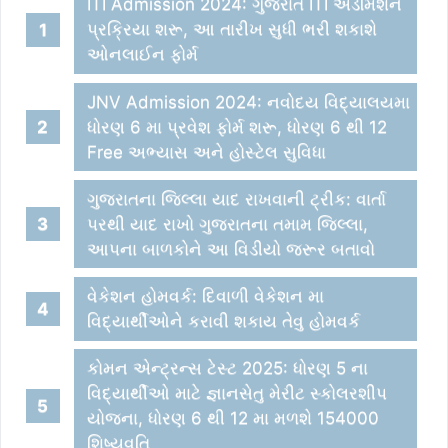
ITI Admission 2024: ગુજરાત ITI એડમિશન
પ્રક્રિયા શરૂ, આ તારીખ સુધી ભરી શકાશે
ઓનલાઈન ફોર્મ
JNV Admission 2024: નવોદય વિદ્યાલયમા
ધોરણ 6 મા પ્રવેશ ફોર્મ શરૂ, ધોરણ 6 થી 12
Free અભ્યાસ અને હોસ્ટેલ સુવિધા
ગુજરાતના જિલ્લા યાદ રાખવાની ટ્રીક: વાર્તા
પરથી યાદ રાખો ગુજરાતના તમામ જિલ્લા,
આપના બાળકોને આ વિડીયો જરૂર બતાવો
વેકેશન હોમવર્ક: દિવાળી વેકેશન મા
વિદ્યાર્થીઓને કરાવી શકાય તેવુ હોમવર્ક
કોમન એન્ટ્રન્સ ટેસ્ટ 2025: ધોરણ 5 ના
વિદ્યાર્થીઓ માટે જ્ઞાનસેતુ મેરીટ સ્કોલરશીપ
યોજના, ધોરણ 6 થી 12 મા મળશે 154000
શિષ્યવૃતિ