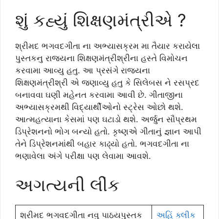
શું કહ્યું શિક્ષણમંત્રીએ ?
શ્રીમદ ભગવદગીતા ના અભ્યાસક્રમ મા તૈયાર કરાયેલા
પુસ્તકનુ રાજયના શિક્ષણમંત્રીશ્રીના હસ્તે વિમોચન
કરવામા આવ્યુ હતુ. આ પ્રસંગે રાજ્યના
શિક્ષણમંત્રીશ્રી એ જણાવ્યુ હતુ કે સિલેબસ ને રસપ્રદ
બનાવવા ઘણી મહેનત કરવામા આવી છે. ગીતાજીના
અભ્યાસક્રમથી વિદ્યાર્થીઓનો સ્ટ્રેસ ઓછો થશે.
આત્મહત્યાના કેસમાં પણ ઘટાડો થશે. અર્જુન સૌપ્રથમ
ડિપ્રેશનનો ભોગ બન્યો હતો. કૃષ્ણએ ગીતાનું જ્ઞાન આપી
તેને ડિપ્રેશનમાંથી બહાર કાઢ્યો હતો. ભગવદગીતા ના
ભણાવેલા અંગે પરીક્ષા પણ લેવામા આવશે.
અગત્યની લીંક
શ્રીમદ ભગવદગીતા નવુ પાઠયપુસ્તક
અહિં ક્લીક