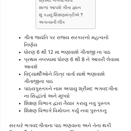
શ્રીમદ ભગવદગીતા
શાળા આપશે ગીતા જ્ઞાન
શું કહ્યું શિક્ષણમંત્રીએ ?
અગત્યની લીંક
ગીતા જયંતિ પર રાજ્ય સરકારનો મહત્વનો
નિર્ણય
ધોરણ 6 થી 12 મા ભણાવાશે ગીતાજી ના પાઠ
પ્રથમ તબક્કામા ધોરણ 6 થી 8 ને આવરી લેવામા
આવશે
વિદ્યાર્થીઓને ચિત્ર વાર્તા સાથે ભણાવાશે
ગીતાજીના પાઠ
પાઠયપુસ્તકને નામ અપાયુ શ્રીમદ ભગવદગીતા
ના સિદ્ધાંતો અને મૂલ્યો
શિક્ષણ વિભાગ દ્વારા તૈયાર કરાયુ નવુ પુસ્તક
શિક્ષણ વિભાગે વિમોચન કર્યુ નવા પુસ્તકનુ
સરકારે ભગવદગીતાના પાઠ ભણવાના અને તેના થકી