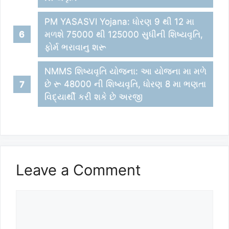
PM YASASVI Yojana: ધોરણ 9 થી 12 મા
મળશે 75000 થી 125000 સુધીની શિષ્યવૃતિ,
ફોર્મ ભરાવાનુ શરૂ
NMMS શિષ્યવૃતિ યોજના: આ યોજના મા મળે
છે રૂ 48000 ની શિષ્યવૃતિ, ધોરણ 8 મા ભણતા
વિદ્યાર્થી કરી શકે છે અરજી
Leave a Comment
Comment