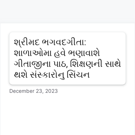
શ્રીમદ ભગવદગીતા:
શાળાઓમા હવે ભણાવાશે
ગીતાજીના પાઠ, શિક્ષણની સાથે
થશે સંસ્કારોનુ સિંચન
December 23, 2023