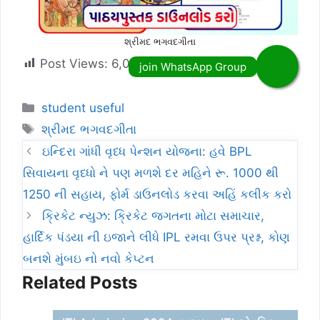
શ્રીમદ ભગવદગીતા
Post Views:
6,031
Categories
student useful
Tags
શ્રીમદ ભગવદગીતા
ઇન્દિરા ગાંધી વૃધ્ધ પેન્શન યોજના: હવે BPL
સિવાયના વૃધ્ધો ને પણ મળશે દર મહિને રૂ. 1000 થી
1250 ની સહાય, ફોર્મ ડાઉનલોડ કરવા અહિં કલીક કરો
ક્રિકેટ ન્યુઝ: ક્રિકેટ જગતના મોટા સમાચાર,
હાર્દિક પંડયા ની ઇજાને લીધે IPL રમવા ઉપર પ્રશ્ન, કોણ
બનશે મુંબઇ નો નવો કેપ્ટન
Related Posts