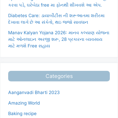
કરવા પડે, ઘરેબેઠા free મા ફોનથી શીખવશે આ એપ.
Diabetes Care: ડાયાબીટીસ ની શરૂઆતમા શરીરમા
દેખાવા લાગે છે આ સંકેતો, થઇ જજો સાવધાન
Manav Kalyan Yojana 2026: માનવ કલ્યાણ યોજના
માટે ઓનલાઇન અરજી શરૂ, 28 પ્રકારના વ્યવસાય
માટે મળશે Free સહાય
Categories
Aanganvadi Bharti 2023
Amazing World
Baking recipe