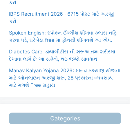
કરો
IBPS Recruitment 2026 : 6715 પોસ્ટ માટે અરજી
કરો
Spoken English: સ્પોકન ઈંગ્લીશ શીખવા ક્લાસ નહિ
કરવા પડે, ઘરેબેઠા free મા ફોનથી શીખવશે આ એપ.
Diabetes Care: ડાયાબીટીસ ની શરૂઆતમા શરીરમા
દેખાવા લાગે છે આ સંકેતો, થઇ જજો સાવધાન
Manav Kalyan Yojana 2026: માનવ કલ્યાણ યોજના
માટે ઓનલાઇન અરજી શરૂ, 28 પ્રકારના વ્યવસાય
માટે મળશે Free સહાય
Categories