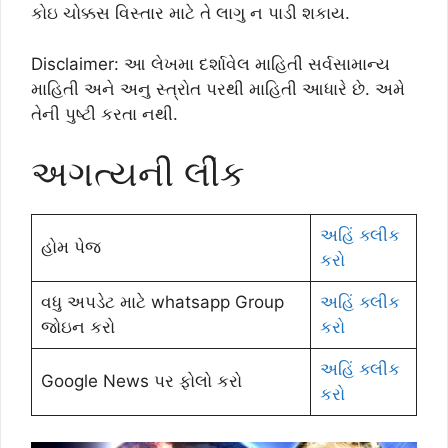
કોઇ ચોક્કસ વિસ્તાર માટે તે લાગુ ન પાડી શકાય.
Disclaimer: આ લેખમા દર્શાવેલ માહિતી સર્વસામાન્ય
માહિતી અને અનુ સ્ત્રોત પરથી માહિતી આધારે છે. અમે
તેની પુષ્ટી કરતા નથી.
અગત્યની લીંક
અહિં ક્લીક
હોમ પેજ
કરો
વધુ અપડેટ માટે whatsapp Group
અહિં ક્લીક
જોઇન કરો
કરો
અહિં ક્લીક
Google News પર ફોલો કરો
કરો