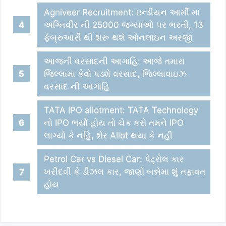
Agniveer Recruitment: ઇન્ડીયન આર્મી મા
અગ્નિવીર ની 25000 જગ્યાઓ પર ભરતી, 13
ફેબ્રુઆરી થી શરૂ થશે ઓનલાઇન અરજી
આજની વરસાદની આગાહિ: આજે તમારા
જિલ્લામા કેવો પડશે વરસાદ, જિલ્લાવાઇઝ
વરસાદ ની આગાહિ
TATA IPO allotment: TATA Technology
નો IPO ભર્યો હોય તો ચેક કરો તમને IPO
લાગ્યો કે નહિ, શેર Allot થયા કે નહી
Petrol Car vs Diesel Car: પેટ્રોલ કાર
ખરીદવી કે ડીઝલ કાર, જાણો બન્નેમા શું તફાવત
હોય