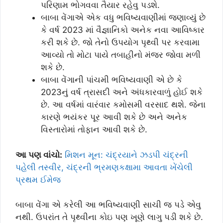
પરિણામ ભોગવવા તૈયાર રહેવુ પડશે.
બાબા વેંગાએ એક વધુ ભવિષ્યવાણીમાં જણાવ્યું છે
કે વર્ષ 2023 માં વૈજ્ઞાનિકો અનેક નવા આવિષ્કાર
કરી શકે છે. જો તેનો ઉપયોગ પૃથ્વી પર કરવામા
આવ્યો તો મોટા પાયે તબાહીનો મંજર જોવા મળી
શકે છે.
બાબા વેંગાની પાંચમી ભવિષ્યવાણી એ છે કે
2023નું વર્ષ ત્રાસદી અને અંધકારવાળું હોઈ શકે
છે. આ વર્ષમાં વારંવાર કમોસમી વરસાદ થશે. જેના
કારણે ભયંકર પૂર આવી શકે છે અને અનેક
વિસ્તારોમાં તોફાન આવી શકે છે.
આ પણ વાંચો:
મિશન મૂન: ચંદ્રયાને ઝડપી ચંદ્રની
પહેલી તસ્વીર, ચંદ્રની ભ્રમણકક્ષામા આવતા ખેંચેલી
પ્રથમ ઈમેજ
બાબા વેંગા એ કરેલી આ ભવિષ્યવાણી સાચી જ પડે એવુ
નથી. ઉપરાંત તે પૃથ્વીના કોઇ પણ ખૂણે લાગુ પડી શકે છે.