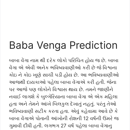
Baba Venga Prediction
બાબા વેંગા નામ થી દરેક લોકો પરિચિત હોય જ છે. બાબા
વેંગા એ એવી અનેક ભવિષ્યવાણીઓ કરી છે જે વિશ્વના
કોઇ ને કોઇ ખૂણે સાચી પડી હોય છે. આ ભવિષ્યવાણીઓ
આજથી દાયકાઓ પહેલા બાબા વેંગાએ કરી હતી. જેના
પર આજે પણ લોકોને વિશ્વાસ થાય છે. તમને જાણીને
નવાઈ લાગશે કે બુલ્ગેરિયાના બાબા વેંગા એ એક મહિલા
હતા અને તેમને આંખે બિલકુલ દેખાતું નહતું. પરંતુ તેઓ
ભવિષ્યવાણી સટીક કરતા હતા. એવું કહેવામા આવે છે કે
બાબા વેંગાએ પોતાની આંખોની રોશની 12 વર્ષની ઉંમરે જ
ગુમાવી દીધી હતી. લગભગ 27 વર્ષ પહેલા બાબા વેંગાનુ