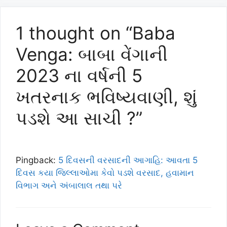
1 thought on “Baba
Venga: બાબા વેંગાની
2023 ના વર્ષની 5
ખતરનાક ભવિષ્યવાણી, શું
પડશે આ સાચી ?”
Pingback:
5 દિવસની વરસાદની આગાહિ: આવતા 5
દિવસ કયા જિલ્લાઓમા કેવો પડશે વરસાદ, હવામાન
વિભાગ અને અંબાલાલ તથા પરે