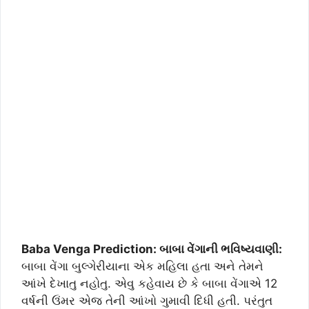
Baba Venga Prediction: બાબા વેંગાની ભવિષ્યવાણી:
બાબા વેંગા બુલ્ગેરીયાના એક મહિલા હતા અને તેમને
આંખે દેખાતુ નહોતુ. એવુ કહેવાય છે કે બાબા વેંગાએ 12
વર્ષની ઉંમર એજ તેની આંખો ગુમાવી દિધી હતી. પરંતુત