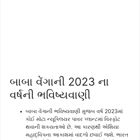
બાબા વેંગાની 2023 ના
વર્ષની ભવિષ્યવાણી
બાબા વેંગાની ભવિષ્યવાણી મુજબ વર્ષ 2023માં
કોઈ મોટા ન્યૂક્લિયર પાવર પ્લાન્ટમાં વિસ્ફોટ
થવાની શકયતાઓ છે. આ કારણથી એશિયા
મહાદ્વિપના આકાશમાં વાદળો છવાઈ જશે. ભારત