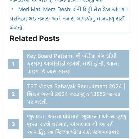
Meri Mati Mera Desh: મેરી મિટ્ટી મેરા દેશ અંતર્ગત
પ્રતિજ્ઞા લઇ તમારુ અને તમારા બાળકોનુ નામવાળુ સર્ટી
મેળવો.
Related Posts
Key Board Pattern: કી બોર્ડમા કેમ સીધી
ક્રમમા એબીસીડી લખેલી નથી હોતી, આના
પાછળ છે ખાસ કારણ
TET Vidya Sahayak Recruitment 2024 |
શિક્ષક ભરતી 2024 અંદાજીત 13852 જગ્યા
પર ભરતી
જુલાઇના અંતમા ધોધમાર: જુલાઇના અંતમા હજુ
ભુક્કા કાઢશે વરસાદ, અંબાલાલ ની આકરી
આગાહિ; આ જિલ્લાઓમા થશે જળબંબાકાર