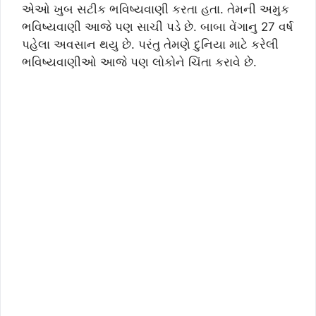
એઓ ખુબ સટીક ભવિષ્યવાણી કરતા હતા. તેમની અમુક
ભવિષ્યવાણી આજે પણ સાચી પડે છે. બાબા વેંગાનુ 27 વર્ષ
પહેલા અવસાન થયુ છે. પરંતુ તેમણે દુનિયા માટે કરેલી
ભવિષ્યવાણીઓ આજે પણ લોકોને ચિંતા કરાવે છે.