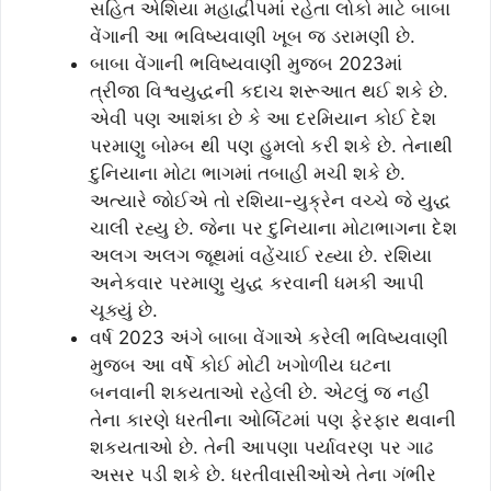
સહિત એશિયા મહાદ્વીપમાં રહેતા લોકો માટે બાબા
વેંગાની આ ભવિષ્યવાણી ખૂબ જ ડરામણી છે.
બાબા વેંગાની ભવિષ્યવાણી મુજબ 2023માં
ત્રીજા વિશ્વયુદ્ધની કદાચ શરૂઆત થઈ શકે છે.
એવી પણ આશંકા છે કે આ દરમિયાન કોઈ દેશ
પરમાણુ બોમ્બ થી પણ હુમલો કરી શકે છે. તેનાથી
દુનિયાના મોટા ભાગમાં તબાહી મચી શકે છે.
અત્યારે જોઈએ તો રશિયા-યુક્રેન વચ્ચે જે યુદ્ધ
ચાલી રહ્યુ છે. જેના પર દુનિયાના મોટાભાગના દેશ
અલગ અલગ જૂથમાં વહેંચાઈ રહ્યા છે. રશિયા
અનેકવાર પરમાણુ યુદ્ધ કરવાની ધમકી આપી
ચૂક્યું છે.
વર્ષ 2023 અંગે બાબા વેંગાએ કરેલી ભવિષ્યવાણી
મુજબ આ વર્ષે કોઈ મોટી ખગોળીય ઘટના
બનવાની શકયતાઓ રહેલી છે. એટલું જ નહીં
તેના કારણે ધરતીના ઓર્બિટમાં પણ ફેરફાર થવાની
શકયતાઓ છે. તેની આપણા પર્યાવરણ પર ગાઢ
અસર પડી શકે છે. ધરતીવાસીઓએ તેના ગંભીર