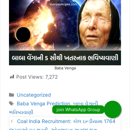
Baba Venga
Post Views:
7,272
Categories
Uncategorized
Tags
Baba Venga Prediction
,
બાબા વેંગાની
ભવિષ્યવાણી
Coal India Recruitment: કોલ ઇન્ડીયામા 1764
જગ્યાઓ પર ભરતી, ઓનલાઇન અરજી શરૂ