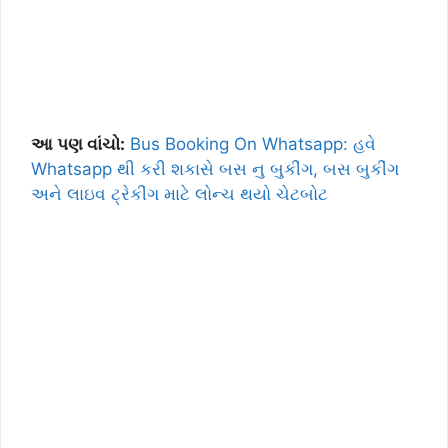
આ પણ વાંચો:
Bus Booking On Whatsapp: હવે
Whatsapp થી કરી શકાસે બસ નુ બુકીંગ, બસ બુકીંગ
અને લાઇવ ટ્રેકીંગ માટે લોન્ચ થયો ચેટબોટ