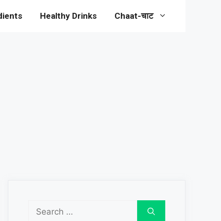
dients
Healthy Drinks
Chaat-चाट
Search
for: