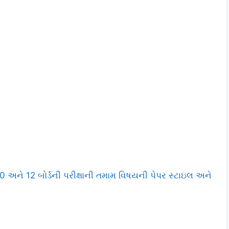
અને 12 બોર્ડની પરીક્ષાની તમામ વિષયની પેપર સ્ટાઇલ અને