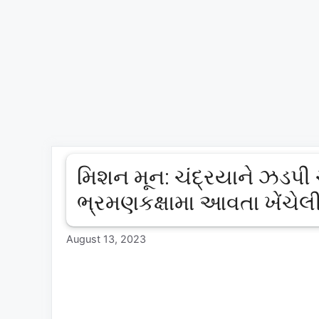
મિશન મૂન: ચંદ્રયાને ઝડપી ચ
ભ્રમણકક્ષામા આવતા ખેંચેલ
August 13, 2023