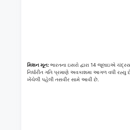
મિશન મૂન:
ભારતના ઇસરો દ્વારા 14 જૂલાઇએ ચંદ્ર
નિર્ધારીત ગતિ પ્રમાણે અવકાશમા આગળ વધી રહ્યુ છે. 
ખેંચેલી પહેલી તસવીર સામે આવી છે.