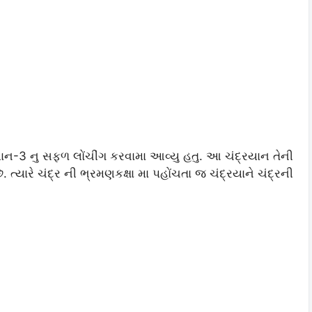
યાન-3 નુ સફળ લોંચીંગ કરવામા આવ્યુ હતુ. આ ચંદ્રયાન તેની
ત્યારે ચંદ્ર ની ભ્રમણકક્ષા મા પહોંચતા જ ચંદ્રયાને ચંદ્રની