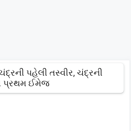
ંદ્રની પહેલી તસ્વીર, ચંદ્રની
ી પ્રથમ ઈમેજ