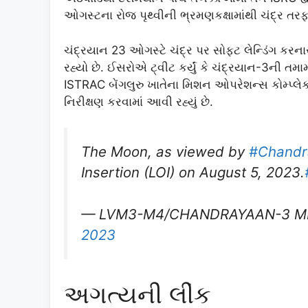
ઓગસ્ટના રોજ પૃથ્વીની ભ્રમણકક્ષામાંથી ચંદ્ર તરફ 
ચંદ્રયાન 23 ઓગસ્ટે ચંદ્ર પર સોફ્ટ લેન્ડિંગ કર
રહ્યો છે. ઈસરોએ ટ્વીટ કર્યું કે ચંદ્રયાન-3ની તમામ
ISTRAC બેંગલુરુ ખાતેના મિશન ઓપરેશન્સ કોમ્પ્લ
નિરીક્ષણ કરવામાં આવી રહ્યું છે.
The Moon, as viewed by
#Chandr
Insertion (LOI) on August 5, 2023.
— LVM3-M4/CHANDRAYAAN-3 MI
2023
અગત્યની લીંક