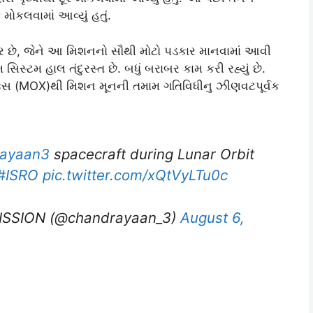
મોકલવામાં આવ્યું હતું.
નાર છે, જેને આ મિશનનો સૌથી મોટો પડકાર માનવામાં આવી
 સિસ્ટમ હાલ તંદુરસ્ત છે. બધું બરાબર કામ કરી રહ્યું છે.
ેક્સ (MOX)થી મિશન મૂનની તમામ ગતિવિધીનુ ઝીણવટપૂર્વક
ayaan3
spacecraft during Lunar Orbit
#ISRO
pic.twitter.com/xQtVyLTu0c
SSION (@chandrayaan_3)
August 6,