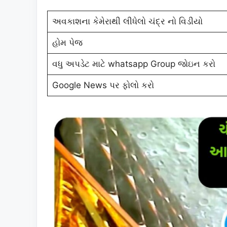
અવકાશના કેમેરાથી લીધેલો ચંદ્ર નો વિડીયો
હોમ પેજ
વધુ અપડેટ માટે whatsapp Group જોઇન કરો
Google News પર ફોલો કરો