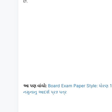
છે.
આ પણ વાંચો:
Board Exam Paper Style: ધોરણ 10 
નમુનાનુ આદર્શ પ્રશ્ન પત્ર