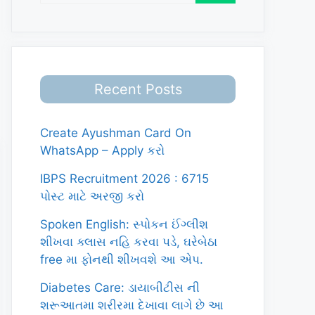
Recent Posts
Create Ayushman Card On
WhatsApp – Apply કરો
IBPS Recruitment 2026 : 6715
પોસ્ટ માટે અરજી કરો
Spoken English: સ્પોકન ઈંગ્લીશ
શીખવા ક્લાસ નહિ કરવા પડે, ઘરેબેઠા
free મા ફોનથી શીખવશે આ એપ.
Diabetes Care: ડાયાબીટીસ ની
શરૂઆતમા શરીરમા દેખાવા લાગે છે આ