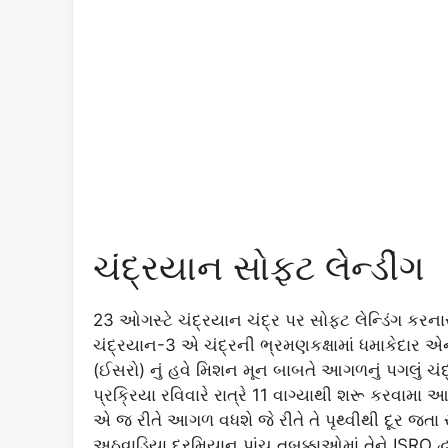
ચંદ્રયાન સોફટ લેન્ડીંગ
23 ઓગસ્ટે ચંદ્રયાન ચંદ્ર પર સોફ્ટ લેન્ડિંગ કરનાર
ચંદ્રયાન-3 એ ચંદ્રની ભ્રમણકક્ષામાં ધમાકેદાર એન્
(ઈસરો) નું હવે મિશન મૂન બાબતે આગળનું પગલું ચંદ
પ્રક્રિયા રવિવારે રાત્રે 11 વાગ્યાથી શરૂ કરવામા
એ જ રીતે આગળ વધશે જે રીતે તે પૃથ્વીથી દૂર જતા
અઠવાડિયા દરમિયાન પાંચ તબક્કાઓમાં તેને ISRO દ્વાર