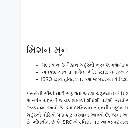
મિશન મૂન
ચંદ્રયાન-3 મિશન ચંદ્રની ભ્રમણ કક્ષામાં પહો
અવકાશયાનમાં લાગેલા કેમેરા દ્વારા ચમકતા ચ
ISRO દ્વારા ટ્વિટર પર આ જબદરસ્ત વીડિયો,
ઇસરોની સૌથી મોટી સફળતા એટલે ચંદ્રયાન-3 મિશન 
અંતર્ગત ચંદ્રની અવકાશમાથી લીધેલી પહેલી તસવીર 
ઝડપવામા આવી છે. આ દરમિયાન ચંદ્રની નજીક ચક્
ચંદ્રનો વીડિયો પણ શૂટ કરવામા આવ્યો છે. જેમાં
છે. નોંધનીય છે કે ISROએ ટ્વિટર પર આ જબદરસ્ત વ