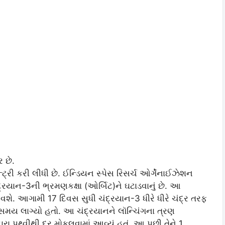
 છે.
ટ્રી કરી લીધી છે. ઈન્ડિયન સ્પેસ રિસર્ચ ઓર્ગેનાઈઝેશન
્રયાન-3ની ભ્રમણકક્ષા (ઓર્બિટ)ને ઘટાડવાનું છે. આ
 આવશે. આગામી 17 દિવસ સુધી ચંદ્રયાન-3 ધીરે ધીરે ચંદ્ર તરફ
 સમય લાગ્યો હતો. આ ચંદ્રયાનને લૉન્ચિંગના ત્રણ
ા પૃથ્વીથી દૂર મોકલવામાં આવ્યું હતું. આ પછી તેને 1