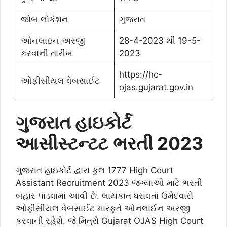
જોબ લોકેશન
ગુજરાત
ઓનલાઇન અરજી
28-4-2023 થી 19-5-
કરવાની તારીખ
2023
https://hc-
ઓફીસીયલ વેબસાઈટ
ojas.gujarat.gov.in
ગુજરાત હાઇકોર્ટ
આસીસ્ટન્ટટ
ભરતી 2023
ગુજરાત હાઇકોર્ટ દ્વારા કુલ 1777 High Court
Assistant Recruitment 2023 જગ્યાઓ માટે ભરતી
બહાર પાડવામાં આવી છે. લાયકાત ધરાવતા ઉમેદવારો
ઓફીસીયલ વેબસાઈટ મારફતે ઓનલાઈન અરજી
કરવાની રહેશે. જે મિત્રો Gujarat OJAS High Court