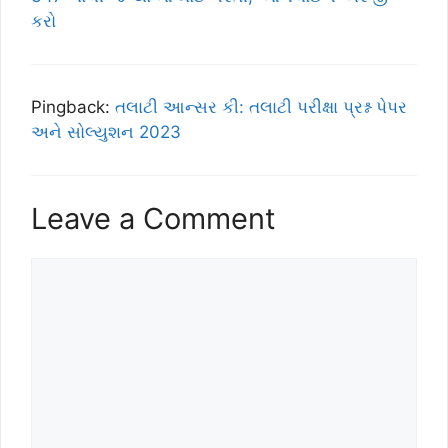
કરો
Pingback:
તલાટી આન્સર કી: તલાટી પરીક્ષા પ્રશ્ન પેપર
અને સોલ્યુશન 2023
Leave a Comment
Comment