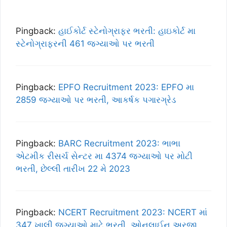
Pingback:
હાઈકોર્ટ સ્ટેનોગ્રાફર ભરતી: હાઇકોર્ટ મા
સ્ટેનોગ્રાફરની 461 જગ્યાઓ પર ભરતી
Pingback:
EPFO Recruitment 2023: EPFO મા
2859 જગ્યાઓ પર ભરતી, આકર્ષક પગારગ્રેડ
Pingback:
BARC Recruitment 2023: ભાભા
એટમીક રીસર્ચ સેન્ટર મા 4374 જગ્યાઓ પર મોટી
ભરતી, છેલ્લી તારીખ 22 મે 2023
Pingback:
NCERT Recruitment 2023: NCERT માં
347 ખાલી જગ્યાઓ માટે ભરતી, ઓનલાઈન અરજી