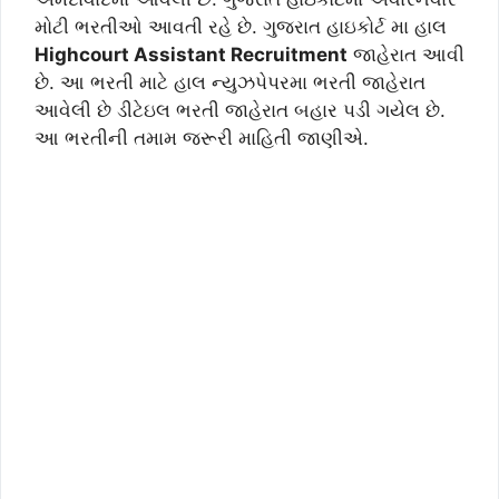
મોટી ભરતીઓ આવતી રહે છે. ગુજરાત હાઇકોર્ટ મા હાલ
Highcourt Assistant Recruitment
જાહેરાત આવી
છે. આ ભરતી માટે હાલ ન્યુઝપેપરમા ભરતી જાહેરાત
આવેલી છે ડીટેઇલ ભરતી જાહેરાત બહાર પડી ગયેલ છે.
આ ભરતીની તમામ જરૂરી માહિતી જાણીએ.