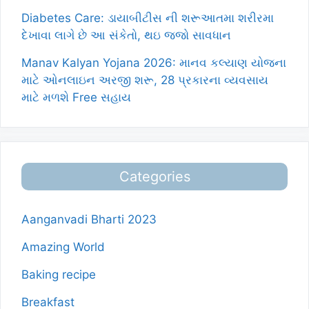
Diabetes Care: ડાયાબીટીસ ની શરૂઆતમા શરીરમા
દેખાવા લાગે છે આ સંકેતો, થઇ જજો સાવધાન
Manav Kalyan Yojana 2026: માનવ કલ્યાણ યોજના
માટે ઓનલાઇન અરજી શરૂ, 28 પ્રકારના વ્યવસાય
માટે મળશે Free સહાય
Categories
Aanganvadi Bharti 2023
Amazing World
Baking recipe
Breakfast