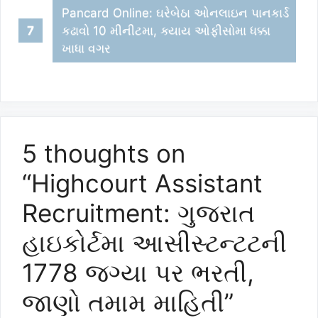
Pancard Online: ઘરેબેઠા ઓનલાઇન પાનકાર્ડ
કઢાવો 10 મીનીટમા, ક્યાય ઓફીસોમા ધક્કા
ખાધા વગર
5 thoughts on
“Highcourt Assistant
Recruitment: ગુજરાત
હાઇકોર્ટમા આસીસ્ટન્ટટની
1778 જગ્યા પર ભરતી,
જાણો તમામ માહિતી”