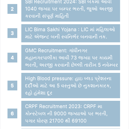
SBI Recruitment 2024: SBI બેંકમાં આવી
1040 જગ્યા પર બમ્પર ભરતી, જુઓ અરજી
કરવાની સંપૂર્ણ માહિતી
LIC Bima Sakhi Yojana : LIC માં મહિલાઓ
માટે એજન્ટ બની સ્વનિર્ભર બનવાની તક.
GMC Recruitment: ગાંધીનગર
મહાનગરપાલીકા આવી 73 જગ્યા પર કાયમી
ભરતી, અરજી કરવાની છેલ્લી તારીખ 5 નવેમ્બર
High Blood pressure: હાઇ બ્લડ પ્રેશરના
દર્દીઓ માટે આ 5 વસ્તુઓ છે નુકશાનકારક,
રહો હંમેશા દૂર
CRPF Recruitment 2023: CRPF મા
કોન્સ્ટેબલ ની 9000 જગ્યાઓ પર ભરતી,
પગાર ધોરણ 21700 થી 69100