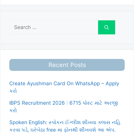
Search
for:
Recent Posts
Create Ayushman Card On WhatsApp – Apply
કરો
IBPS Recruitment 2026 : 6715 પોસ્ટ માટે અરજી
કરો
Spoken English: સ્પોકન ઈંગ્લીશ શીખવા ક્લાસ નહિ
કરવા પડે, ઘરેબેઠા free મા ફોનથી શીખવશે આ એપ.