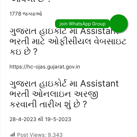
1778 જગ્યાઓ
ગુજરાત હાઇકોર્ટ મા Assistant
ભરતી માટે ઓફીસીયલ વેબસાઇટ
કઇ છે ?
https://hc-ojas.gujarat.gov.in
ગુજરાત હાઇકોર્ટ મા Assistant
ભરતી ઓનલાઇન અરજી
કરવાની તારીખ શુંં છે ?
28-4-2023 થી 19-5-2023
Post Views:
9,343