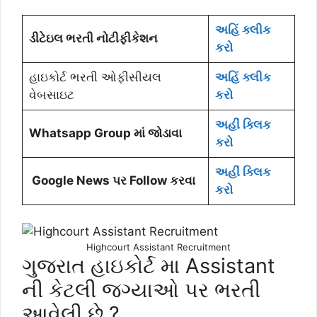
અહિં ક્લીક
ડીટેઇલ ભરતી નોટીફીકેશન
કરો
હાઇકોર્ટ ભરતી ઓફીસીયલ
અહિં ક્લીક
વેબસાઇટ
કરો
અહીં ક્લિક
Whatsapp Group માં જોડાવા
કરો
અહીં ક્લિક
Google News પર Follow કરવા
કરો
Highcourt Assistant Recruitment
ગુજરાત હાઇકોર્ટ મા Assistant
ની કેટલી જગ્યાઓ પર ભરતી
આવેલી છે ?