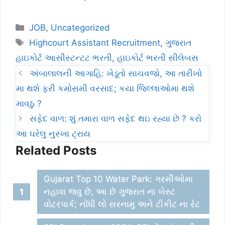
Categories
JOB
,
Uncategorized
Tags
Highcourt Assistant Recruitment
,
ગુજરાત
હાઇકોર્ટ આસીસ્ટન્ટટ ભરતી
,
હાઇકોર્ટ ભરતી સીલેબસ
અંબાલાલની આગાહિ: ખેડૂતો સાચવજો, આ તારીખો
મા થશે ફરી કમોસમી વરસાદ; કયા જિલ્લાઓમા થશે
માવઠુ ?
સફેદ વાળ: શું તમારા વાળ સફેદ થઇ રહ્યા છે ? કરો
આ ઘરેલુ નુસ્ખા ટ્રાય
Related Posts
Gujarat Top 10 Water Park: ગરમીઓમા
નહાવા જવુ છે, આ છે ગુજરાત ના બેસ્ટ
વોટરપાર્ક; નોંધી લો સરનામુ અને ટીકીટ ના રેટ