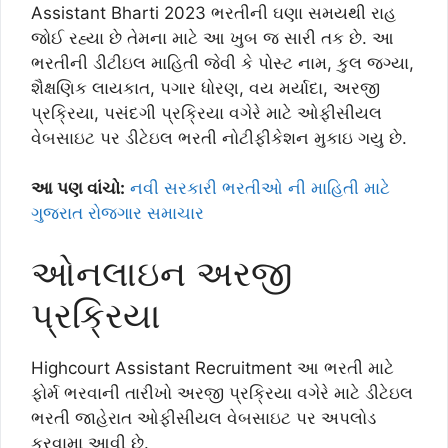
Assistant Bharti 2023 ભરતીની ઘણા સમયથી રાહ
જોઈ રહ્યા છે તેમના માટે આ ખુબ જ સારી તક છે. આ
ભરતીની ડીટીઇલ માહિતી જેવી કે પોસ્ટ નામ, કુલ જગ્યા,
શૈક્ષણિક લાયકાત, પગાર ધોરણ, વય મર્યાદા, અરજી
પ્રક્રિયા, પસંદગી પ્રક્રિયા વગેરે માટે ઓફીસીયલ
વેબસાઇટ પર ડીટેઇલ ભરતી નોટીફીકેશન મુકાઇ ગયુ છે.
આ પણ વાંચો:
નવી સરકારી ભરતીઓ ની માહિતી માટે
ગુજરાત રોજગાર સમાચાર
ઓનલાઇન અરજી
પ્રક્રિયા
Highcourt Assistant Recruitment આ ભરતી માટે
ફોર્મ ભરવાની તારીખો અરજી પ્રક્રિયા વગેરે માટે ડીટેઇલ
ભરતી જાહેરાત ઓફીસીયલ વેબસાઇટ પર અપલોડ
કરવામા આવી છે.