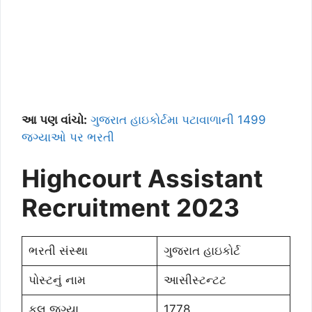
આ પણ વાંચો:
ગુજરાત હાઇકોર્ટમા પટાવાળાની 1499
જગ્યાઓ પર ભરતી
Highcourt Assistant
Recruitment 2023
ભરતી સંસ્થા
ગુજરાત હાઇકોર્ટ
પોસ્ટનું નામ
આસીસ્ટન્ટટ
કુલ જગ્યા
1778