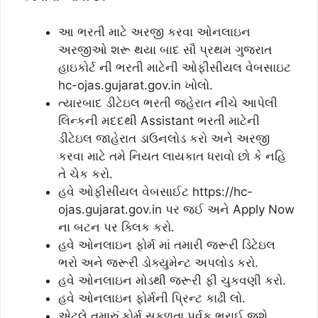
આ ભરતી માટે અરજી કરવા ઓનલાઇન
અરજીઓ શરૂ થયા બાદ સૌ પ્રથમ ગુજરાત
હાઇકોર્ટ ની ભરતી માટેની ઓફીસીયલ વેબસાઇટ
hc-ojas.gujarat.gov.in ખોલો.
ત્યારબાદ ડીટેઇલ ભરતી જહેરાત નીચે આપેલી
લિન્કની મદદથી Assistant ભરતી માટેની
ડીટેઇલ જાહેરાત ડાઉનલોડ કરો અને અરજી
કરવા માટે તમે નિયત લાયકાત ધરાવો છો કે નહિ
તે ચેક કરો.
હવે ઓફીસીયલ વેબસાઈટ https://hc-
ojas.gujarat.gov.in પર જઈ અને Apply Now
ના બટન પર ક્લિક કરો.
હવે ઓનલાઇન ફોર્મ માં તમારી જરૂરી ડિટેઇલ
ભરો અને જરૂરી ડોક્યુમેન્ટ અપલોડ કરો.
હવે ઓનલાઇન મોડથી જરૂરી ફી ચુકવણી કરો.
હવે ઓનલાઇન ફોર્મની પ્રિન્ટ કાઢી લો.
એટલે તમારું ફોર્મ સફળતા પૂર્વક ભરાઈ જશે.