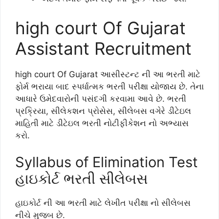
high court Of Gujarat
Assistant Recruitment
high court Of Gujarat આસીસ્ટન્ટ ની આ ભરતી માટે
ફોર્મ ભરાયા બાદ સ્પર્ધાત્મક ભરતી પરીક્ષા યોજાય છે. તેના
આધારે ઉમેદવારોની પસંદગી કરવામા આવે છે. ભરતી
પ્રક્રિયા, સીલેકશન પ્રોસેસ, સીલેબસ વગેરે ડીટેઇલ
માહિતી માટે ડીટેઇલ ભરતી નોટીફીકેશન નો અભ્યાસ
કરો.
Syllabus of Elimination Test
હાઇકોર્ટ ભરતી સીલેબસ
હાઇકોર્ટ ની આ ભરતી માટે લેખીત પરીક્ષા નો સીલેબસ
નીચે મુજબ છે.