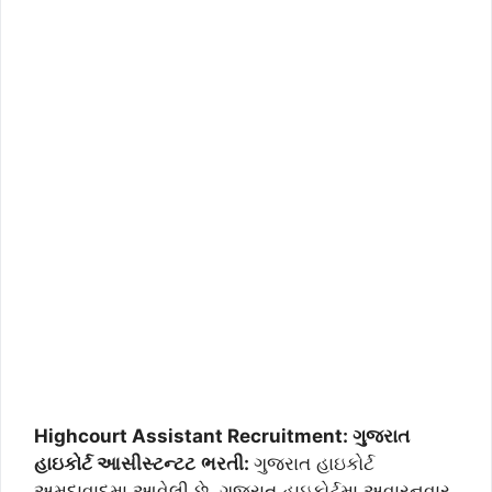
Highcourt Assistant Recruitment: ગુજરાત
હાઇકોર્ટ આસીસ્ટન્ટટ
ભરતી:
ગુજરાત હાઇકોર્ટ
અમદાવાદમા આવેલી છે. ગુજરાત હાઇકોર્ટમા અવારનવાર