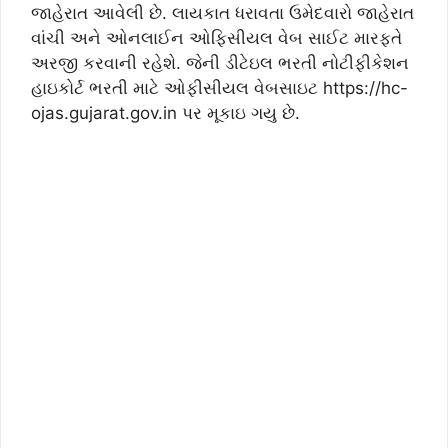
જાહેરાત આવેલી છે. લાયકાત ધરાવતા ઉમેદવારો જાહેરાત
વાંચી અને ઓનલાઈન ઓફિસીયલ વેબ સાઈટ મારફતે
અરજી કરવાની રહેશે. જેની ડીટેઇલ ભરતી નોટીફીકેશન
હાઇકોર્ટ ભરતી માટે ઓફીસીયલ વેબસાઇટ https://hc-
ojas.gujarat.gov.in પર મૂકાઇ ગયુ છે.