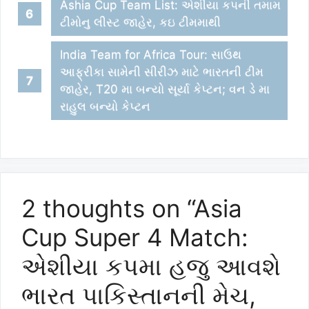
Ashia Cup Team List: એશીયા કપની તમામ
ટીમોનુ લીસ્ટ જાહેર, કઇ ટીમમાથી
India Team for Africa Tour: સાઉથ
આફ્રીકા સામેની સીરીઝ માટે ભારતની ટીમ
જાહેર, T20 મા બન્યો સૂર્યા કેપ્ટન; વન ડે મા
રાહુલ બન્યો કેપ્ટન
2 thoughts on “Asia
Cup Super 4 Match:
એશીયા કપમા હજુ આવશે
ભારત પાકિસ્તાનની મેચ,