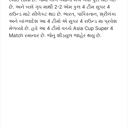
છે. અને બન્ને ગૃપ માથી 2-2 એમ કુલ 4 ટીમ સુપર 4
રાઉન્ડ માટે સીલેકટ થઇ છે. ભારત, પાકિસ્તાન, શ્રીલંકા
અને બાંગ્લાદેશ આ 4 ટીમો એ સુપર 4 રાઉન્ડ મા પ્રવેશ
મેળવ્યો છે. હવે આ 4 ટીમો વચ્ચે Asia Cup Super 4
Match રમાનાર છે. જેનુ શીડયુલ જાહેર થયુ છે.