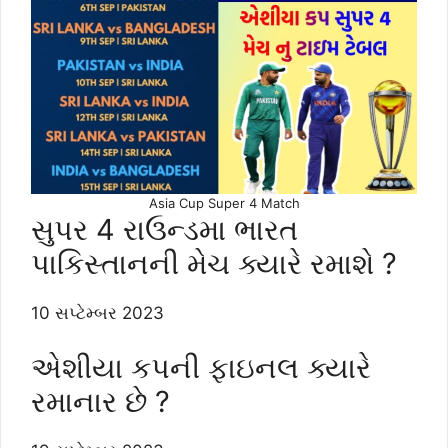
Asia Cup Super 4 Match
સુપર 4 રાઉન્ડમા ભારત
પાકિસ્તાનની મેચ ક્યારે રમાશે ?
10 સપ્ટેમ્બર 2023
એશીયા કપની ફાઇનલ ક્યારે
રમાનાર છે ?