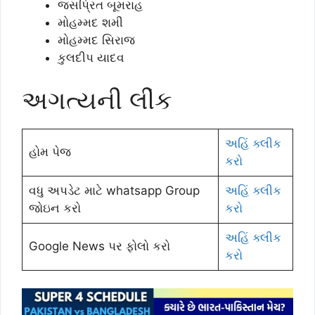
જસપ્રિત બૂમરાહ
મોહમ્મદ શમી
મોહમ્મદ સિરાજ
કુલદીપ યાદવ
અગત્યની લીંક
અહિં ક્લીક
હોમ પેજ
કરો
વધુ અપડેટ માટે whatsapp Group
અહિં ક્લીક
જોઇન કરો
કરો
અહિં ક્લીક
Google News પર ફોલો કરો
કરો