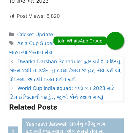
19 સપ્ટેમ્બર 2023
Post Views:
6,820
Categories
Cricket Update
Tags
Asia Cup Super 4 Match
,
એશીયા કપ શીડયુલ
,
ભારત-પાકિસ્તાન મેચ
Dwarka Darshan Schedule: દ્વારકાધીશ મંદિરનુ
જન્માષ્ટમી ના દર્શન નુ ટાઇમ ટેબલ જાહેર, સેવ કરી લો;
દિવસમા આટલી વખત દર્શન થશે
World Cup India squad: વર્લ્ડ કપ 2023 માટે
ટિમ ઈન્ડિયાની જાહેર, જુઓ કોને સ્થાન મળ્યું.
Related Posts
Yashasvi Jaiswal: સંઘર્ષનુ બીજુ નામ
યશસ્વી જયસ્વાલ, એક સમયે તંબુ મા