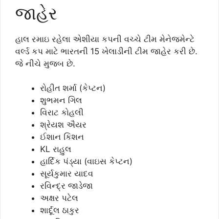
જાહેર
હાલ રમાઇ રહેલા એશીયા કપની વચ્ચે ટીમ મેનેજમેન્ટે
વર્લ્ડ કપ માટે ભારતની 15 ખેલાડીની ટીમ જાહેર કરી છે.
જે નીચે મુજબ છે.
રોહીત શર્મા (કેપ્ટન)
શુભમન ગિલ
વિરાટ કોહલી
શ્રેયશ ઐયર
ઈશાન કિશન
KL રાહુલ
હાર્દિક પંડ્યા (વાઇસ કેપ્ટન)
સૂર્યકુમાર યાદવ
રવિન્દ્ર જાડેજા
અક્ષર પટેલ
શાર્દૂલ ઠાકુર