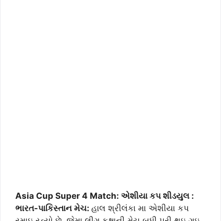
Asia Cup Super 4 Match: એશીયા કપ શીડયુલ :
ભારત-પાકિસ્તાન મેચ:
હાલ શ્રીલંકા મા એશીયા કપ
રમાઇ રહ્યો છે. જેમા લીગ કક્ષાની મેચ બધી પુરી થઇ ગઇ