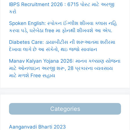
IBPS Recruitment 2026 : 6715 પોસ્ટ માટે અરજી
કરો
Spoken English: સ્પોકન ઈંગ્લીશ શીખવા ક્લાસ નહિ
કરવા પડે, ઘરેબેઠા free મા ફોનથી શીખવશે આ એપ.
Diabetes Care: ડાયાબીટીસ ની શરૂઆતમા શરીરમા
દેખાવા લાગે છે આ સંકેતો, થઇ જજો સાવધાન
Manav Kalyan Yojana 2026: માનવ કલ્યાણ યોજના
માટે ઓનલાઇન અરજી શરૂ, 28 પ્રકારના વ્યવસાય
માટે મળશે Free સહાય
Categories
Aanganvadi Bharti 2023