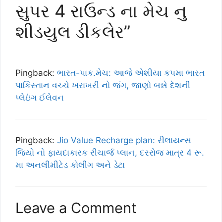
સુપર 4 રાઉન્ડ ના મેચ નુ
શીડયુલ ડીકલેર”
Pingback:
ભારત-પાક.મેચ: આજે એશીયા કપમા ભારત
પાકિસ્તાન વચ્ચે ખરાખરી નો જંગ, જાણો બન્ને દેશની
પ્લેઇંંગ ઈલેવન
Pingback:
Jio Value Recharge plan: રીલાયન્સ
જિયો નો ફાયદાકારક રીચાર્જ પ્લાન, દરરોજ માત્ર 4 રૂ.
મા અનલીમીટેડ કોલીંગ અને ડેટા
Leave a Comment