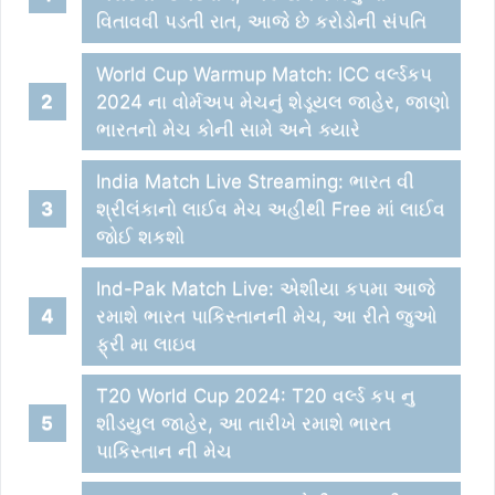
વિતાવવી પડતી રાત, આજે છે કરોડોની સંપતિ
World Cup Warmup Match: ICC વર્લ્ડકપ
2024 ના વોર્મઅપ મેચનું શેડૂયલ જાહેર, જાણો
ભારતનો મેચ કોની સામે અને ક્યારે
India Match Live Streaming: ભારત વી
શ્રીલંકાનો લાઈવ મેચ અહીથી Free માં લાઈવ
જોઈ શકશો
Ind-Pak Match Live: એશીયા કપમા આજે
રમાશે ભારત પાકિસ્તાનની મેચ, આ રીતે જુઓ
ફ્રી મા લાઇવ
T20 World Cup 2024: T20 વર્લ્ડ કપ નુ
શીડયુલ જાહેર, આ તારીખે રમાશે ભારત
પાકિસ્તાન ની મેચ