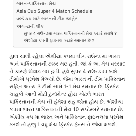
ભારત-પાકિસ્તાન મેચ
Asia Cup Super 4 Match Schedule
વર્લ્ડ કપ માટે ભારતની ટીમ જાહેર
અગત્યની લીંક
સુપર 4 રાઉન્ડમા ભારત પાકિસ્તાનની મેચ ક્યારે રમાશે ?
એશીયા કપની ફાઇનલ ક્યારે રમાનાર છે ?
હાલ ચાલી રહેલા એશીયા કપમા લીગ રાઉન્ડ મા ભારત
અને પાકિસ્તાનની ટક્કર થઇ હતી. જો કે આ મેચ વરસાદ
ને કારણે ધોવાઇ ગઇ હતી. હવે સુપર 4 રાઉન્ડ મા બન્ને
ટીમોએ પ્રવેશ મેળ્વ્યો છે. જેમા ભારત ની ટીમ પાકિસ્તાન
સહિત અન્ય 3 ટીમો સામે 1-1 મેચ રમનાર છે. ક્રિકેટ
ચાહકો આવી મોટી ટુર્નામેન્ટ હોય એટલે ભારત
પાકિસ્તાનની મેચ ની હંમેશા રાહ જોતા હોય છે. એશીયા
કપમા ભારત પાકિસ્તાનની મેચ 10 સપ્ટેમ્બરે રમાનાર છે.
એશીય કપ મા ભારત અને પાકિસ્તાન ફાઇનલમા પ્રવેશ
કરશે તો હજુ 1 વધુ મેચ ક્રિકેટ ફેન્સ ને જોવા મળશે.