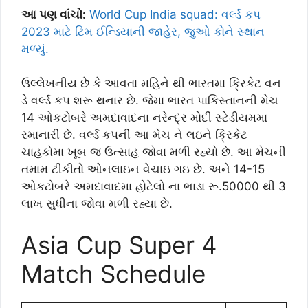
આ પણ વાંચો:
World Cup India squad: વર્લ્ડ કપ
2023 માટે ટિમ ઈન્ડિયાની જાહેર, જુઓ કોને સ્થાન
મળ્યું.
ઉલ્લેખનીય છે કે આવતા મહિને થી ભારતમા ક્રિકેટ વન
ડે વર્લ્ડ કપ શરૂ થનાર છે. જેમા ભારત પાકિસ્તાનની મેચ
14 ઓકટોબરે અમદાવાદના નરેન્દ્ર મોદી સ્ટેડીયમમા
રમાનારી છે. વર્લ્ડ કપની આ મેચ ને લઇને ક્રિકેટ
ચાહકોમા ખૂબ જ ઉત્સાહ જોવા મળી રહ્યો છે. આ મેચની
તમામ ટીકીતો ઓનલાઇન વેચાઇ ગઇ છે. અને 14-15
ઓકટોબરે અમદાવાદમા હોટેલો ના ભાડા રૂ.50000 થી 3
લાખ સુધીના જોવા મળી રહ્યા છે.
Asia Cup Super 4
Match Schedule