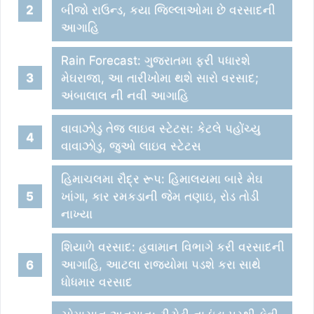
બીજો રાઉન્ડ, કયા જિલ્લાઓમા છે વરસાદની
આગાહિ
Rain Forecast: ગુજરાતમા ફરી પધારશે
મેઘરાજા, આ તારીખોમા થશે સારો વરસાદ;
અંબાલાલ ની નવી આગાહિ
વાવાઝોડુ તેજ લાઇવ સ્ટેટસ: કેટલે પહોંચ્યુ
વાવાઝોડુ, જુઓ લાઇવ સ્ટેટસ
હિમાચલમા રૌદ્ર રૂપ: હિમાલયમા બારે મેઘ
ખાંગા, કાર રમકડાની જેમ તણાઇ, રોડ તોડી
નાખ્યા
શિયાળે વરસાદ: હવામાન વિભાગે કરી વરસાદની
આગાહિ, આટલા રાજયોમા પડશે કરા સાથે
ધોધમાર વરસાદ