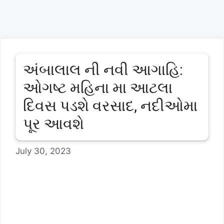
અંબાલાલ ની નવી આગાહિ:
ઓગષ્ટ મહિના મા આટલા
દિવસ પડશે વરસાદ, નદીઓમા
પૂર આવશે
July 30, 2023