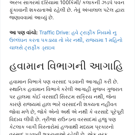
અરબ સાગરમાં દરિયામા 100કિમી/ કલાકની ઝડપે પવન
ફૂંકાવાની શકયતાઓ રહેલી છે. તેવું અંબાલાલ પટેલ દ્વારા
જણાવવામાં આવ્યું છે.
આ પણ વાંચો:
Traffic Drive: હવે ટ્રાફીક નિયમો નુ
ઉલ્લંઘન કરતા પકડાયા તો ખેર નથી, રાજ્યમા 1 મહિનો
ચાલસે ટ્રાફીક ડ્રાઇવ
હવામાન વિભાગની આગાહિ
હવામાન વિભાગે પણ વરસાદ પડવાની આગાહી કરી છે.
સ્થાનિક હવામાન વિભાગે કરેલી આગાહી મુજબ ગુજરાત
પર હાલમા કોઈ વરસાદી સિસ્ટમ સક્રિય નથી, જેના
કારણે રાજ્યમાં હાલ ભારે વરસાદની શક્યતા નહીંવત
જોવા મળે છે, જોકે એનો અર્થ એ નથી કે વરસાદે પૂરેપૂરી
વિદાય લીધી છે. ત્રીજા રાઉન્ડના વરસાદમાં હજુ પણ
કેટલાક બાકી વિસ્તારોમાં હળવાથી મધ્યમ પ્રકારનો
વરસાદ પડવાની શકયતાઓ રહેલી છે. એક તરફ