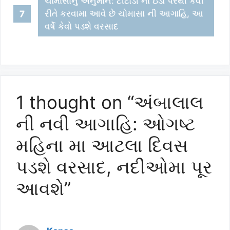
ચોમાસાનુ અનુમાન: ટીટોડી ના ઇંડા પરથી કેવી
રીતે કરવામા આવે છે ચોમાસા ની આગાહિ, આ
વર્ષે કેવો પડશે વરસાદ
1 thought on “અંબાલાલ
ની નવી આગાહિ: ઓગષ્ટ
મહિના મા આટલા દિવસ
પડશે વરસાદ, નદીઓમા પૂર
આવશે”