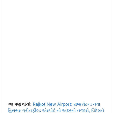
આ પણ વાંચો:
Rajkot New Airport: રાજકોટના નવા
હિરાસર ગ્રીનફીલ્ડ એરપોર્ટ નો અંદરનો નજારો, વિદેશને