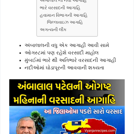
અંબાલાલ ની નવી આગાહિ
ભારે વરસાદની આગાહિ
હવામાન વિભાગની આગાહિ
જિલ્લાવાઇઝ આગાહિ
અગત્યની લીંક
અંબાલાલની વધુ એક આગાહી આવી સામે
ઓગસ્ટમાં પણ રહેશે વરસાદી માહોલ
મુંબઈમાં ભારે થી અતિભારે વરસાદની આગાહી
નદીઓમાં ઘોડાપૂરની આવવાની શક્યતા