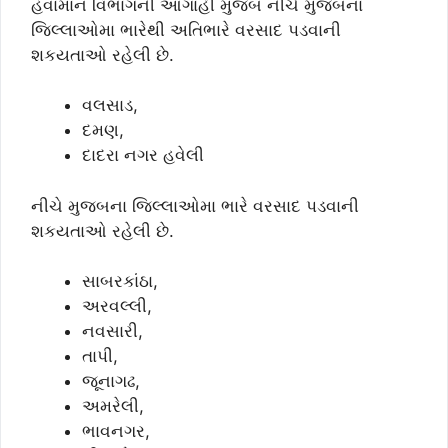
હવામાન વિભાગની આગાહી મુજબ નીચે મુજબના
જિલ્લાઓમા ભારેથી અતિભારે વરસાદ પડવાની
શકયતાઓ રહેલી છે.
વલસાડ,
દમણ,
દાદરા નગર હવેલી
નીચે મુજબના જિલ્લાઓમા ભારે વરસાદ પડવાની
શકયતાઓ રહેલી છે.
સાબરકાંઠા,
અરવલ્લી,
નવસારી,
તાપી,
જૂનાગઢ,
અમરેલી,
ભાવનગર,