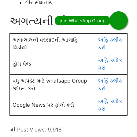
ગીર સોમનાથ
અગત્યની લીંક
અંબાલાલની વરસાદની આગાહિ
અહિ ક્લીક
વિડીયો
કરો
અહિં ક્લીક
હોમ પેજ
કરો
વધુ અપડેટ માટે whatsapp Group
અહિં ક્લીક
જોઇન કરો
કરો
અહિં ક્લીક
Google News પર ફોલો કરો
કરો
Post Views:
9,918