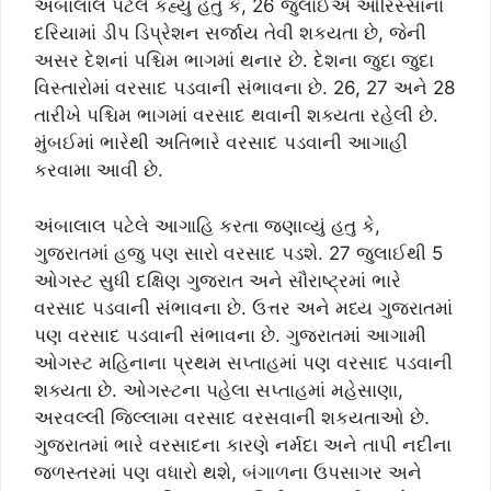
અંબાલાલ પટેલે કહ્યુ હતુ કે, 26 જુલાઈએ ઓરિસ્સાના
દરિયામાં ડીપ ડિપ્રેશન સર્જાય તેવી શકયતા છે, જેની
અસર દેશનાં પશ્ચિમ ભાગમાં થનાર છે. દેશના જુદા જુદા
વિસ્તારોમાં વરસાદ પડવાની સંભાવના છે. 26, 27 અને 28
તારીખે પશ્ચિમ ભાગમાં વરસાદ થવાની શક્યતા રહેલી છે.
મુંબઈમાં ભારેથી અતિભારે વરસાદ પડવાની આગાહી
કરવામા આવી છે.
અંબાલાલ પટેલે આગાહિ કરતા જણાવ્યું હતુ કે,
ગુજરાતમાં હજુ પણ સારો વરસાદ પડશે. 27 જુલાઈથી 5
ઓગસ્ટ સુધી દક્ષિણ ગુજરાત અને સૌરાષ્ટ્રમાં ભારે
વરસાદ પડવાની સંભાવના છે. ઉત્તર અને મધ્ય ગુજરાતમાં
પણ વરસાદ પડવાની સંભાવના છે. ગુજરાતમાં આગામી
ઓગસ્ટ મહિનાના પ્રથમ સપ્તાહમાં પણ વરસાદ પડવાની
શક્યતા છે. ઓગસ્ટના પહેલા સપ્તાહમાં મહેસાણા,
અરવલ્લી જિલ્લામા વરસાદ વરસવાની શકયતાઓ છે.
ગુજરાતમાં ભારે વરસાદના કારણે નર્મદા અને તાપી નદીના
જળસ્તરમાં પણ વધારો થશે, બંગાળના ઉપસાગર અને