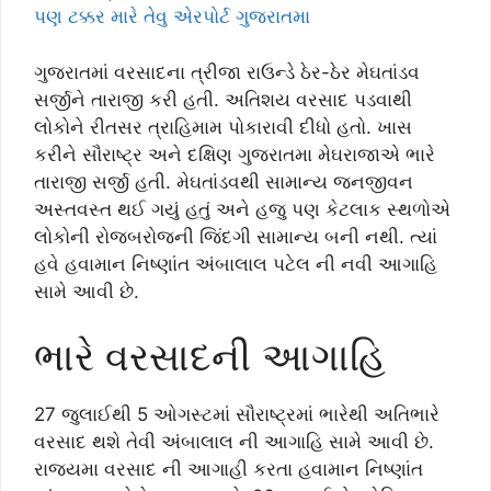
પણ ટક્કર મારે તેવુ એરપોર્ટ ગુજરાતમા
ગુજરાતમાં વરસાદના ત્રીજા રાઉન્ડે ઠેર-ઠેર મેઘતાંડવ
સર્જીને તારાજી કરી હતી. અતિશય વરસાદ પડવાથી
લોકોને રીતસર ત્રાહિમામ પોકારાવી દીધો હતો. ખાસ
કરીને સૌરાષ્ટ્ર અને દક્ષિણ ગુજરાતમા મેઘરાજાએ ભારે
તારાજી સર્જી હતી. મેઘતાંડવથી સામાન્ય જનજીવન
અસ્તવસ્ત થઈ ગયું હતું અને હજુ પણ કેટલાક સ્થળોએ
લોકોની રોજબરોજની જિંદગી સામાન્ય બની નથી. ત્યાં
હવે હવામાન નિષ્ણાંત અંબાલાલ પટેલ ની નવી આગાહિ
સામે આવી છે.
ભારે વરસાદની આગાહિ
27 જુલાઈથી 5 ઓગસ્ટમાં સૌરાષ્ટ્રમાં ભારેથી અતિભારે
વરસાદ થશે તેવી અંબાલાલ ની આગાહિ સામે આવી છે.
રાજયમા વરસાદ ની આગાહી કરતા હવામાન નિષ્ણાંત