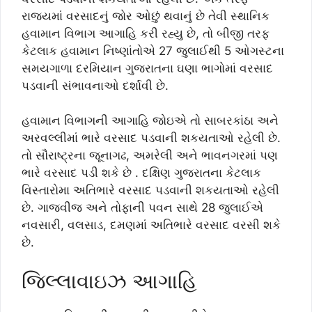
રાજ્યમાં વરસાદનું જોર ઓછું થવાનું છે તેવી સ્થાનિક
હવામાન વિભાગ આગાહિ કરી રહ્યુ છે, તો બીજી તરફ
કેટલાક હવામાન નિષ્ણાંતોએ 27 જુલાઈથી 5 ઓગસ્ટના
સમયગાળા દરમિયાન ગુજરાતના ઘણા ભાગોમાં વરસાદ
પડવાની સંભાવનાઓ દર્શાવી છે.
હવામાન વિભાગની આગાહિ જોઇએ તો સાબરકાંઠા અને
અરવલ્લીમાં ભારે વરસાદ પડવાની શકયતાઓ રહેલી છે.
તો સૌરાષ્ટ્રના જૂનાગઢ, અમરેલી અને ભાવનગરમાં પણ
ભારે વરસાદ પડી શકે છે . દક્ષિણ ગુજરાતના કેટલાક
વિસ્તારોમા અતિભારે વરસાદ પડવાની શકયતાઓ રહેલી
છે. ગાજવીજ અને તોફાની પવન સાથે 28 જુલાઈએ
નવસારી, વલસાડ, દમણમાં અતિભારે વરસાદ વરસી શકે
છે.
જિલ્લાવાઇઝ આગાહિ