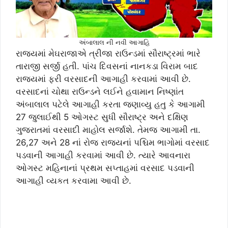
અંબાલાલ ની નવી આગાહિ
રાજ્યમાં મેઘરાજાએ ત્રીજા રાઉન્ડમાં સૌરાષ્ટ્રમાં ભારે
તારાજી સર્જી હતી. પાંચ દિવસનાં નાનકડા વિરામ બાદ
રાજ્યમાં ફરી વરસાદની આગાહી કરવામાં આવી છે.
વરસાદનાં ચોથા રાઉન્ડને લઈને હવામાન નિષ્ણાંત
અંબાલાલ પટેલે આગાહી કરતા જણાવ્યુ હતુ કે આગામી
27 જુલાઈથી 5 ઓગસ્ટ સુધી સૌરાષ્ટ્ર અને દક્ષિણ
ગુજરાતમાં વરસાદી માહોલ સર્જાશે. તેમજ આગામી તા.
26,27 અને 28 નાં રોજ રાજ્યનાં પશ્ચિમ ભાગોમાં વરસાદ
પડવાની આગાહી કરવામાં આવી છે. ત્યારે આવનારા
ઓગસ્ટ મહિનાનાં પ્રથમ સપ્તાહમાં વરસાદ પડવાની
આગાહી વ્યકત કરવામા આવી છે.