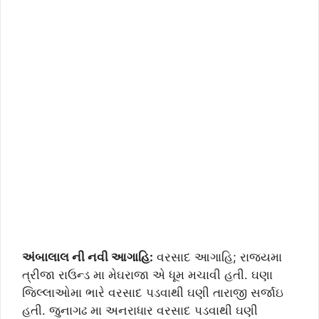
અંબાલાલ ની નવી આગાહિ:
વરસાદ આગાહિ; રાજયમા
ત્રીજા રાઉન્ડ મા મેઘરાજા એ ધૂમ મચાવી હતી. ઘણા
જિલ્લાઓમા ભારે વરસાદ પડવાથી ઘણી તારાજી સર્જાઇ
હતી. જુનાગઢ મા અનરાધાર વરસાદ પડવાથી ઘણી