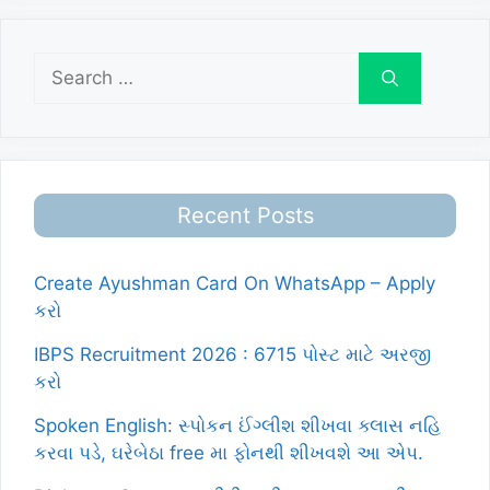
Search
for:
Recent Posts
Create Ayushman Card On WhatsApp – Apply
કરો
IBPS Recruitment 2026 : 6715 પોસ્ટ માટે અરજી
કરો
Spoken English: સ્પોકન ઈંગ્લીશ શીખવા ક્લાસ નહિ
કરવા પડે, ઘરેબેઠા free મા ફોનથી શીખવશે આ એપ.