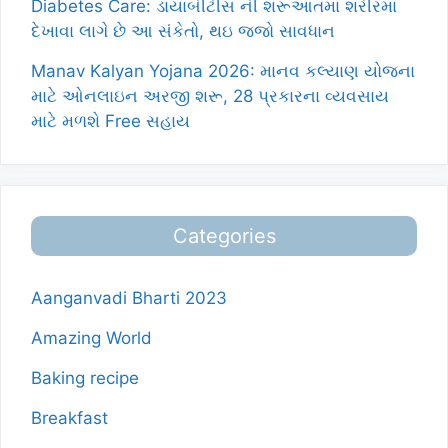
Diabetes Care: ડાયાબીટીસ ની શરૂઆતમા શરીરમા
દેખાવા લાગે છે આ સંકેતો, થઇ જજો સાવધાન
Manav Kalyan Yojana 2026: માનવ કલ્યાણ યોજના
માટે ઓનલાઇન અરજી શરૂ, 28 પ્રકારના વ્યવસાય
માટે મળશે Free સહાય
Categories
Aanganvadi Bharti 2023
Amazing World
Baking recipe
Breakfast