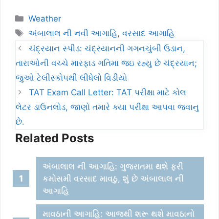
Categories
Weather
Tags
અંબાલાલ ની નવી આગાહિ
,
વરસાદ આગાહિ
ચંદ્રયાન સ્પીડ: ચંદ્રયાનની ગગનચુંબી ઉડાન,
તારાઓની વચ્ચે મારફાડ ગતિમા જઇ રહ્યુ છે ચંદ્રયાન;
જુઓ ટેલીસ્કોપથી લીધેલો વિડીયો
TAT Exam Call Letter: TAT પરીક્ષા માટે કોલ
લેટર ડાઉનલોડ, જાણો તમારે ક્યા પરીક્ષા આપવા જવાનુ
છે.
Related Posts
અંબાલાલ ની આગાહિ: ગુજરાતમા થશે ફરી
કમોસમી વરસાદ માવઠુ, શું છે અંબાલાલ ની
આગાહિ
માવઠાની આગાહિ: આજથી શરૂ થશે માવઠાનો