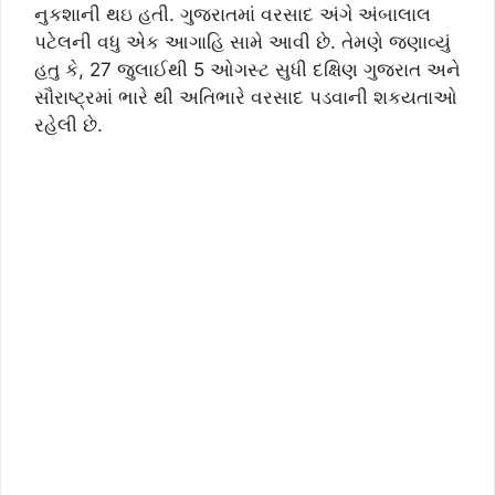
નુકશાની થઇ હતી. ગુજરાતમાં વરસાદ અંગે અંબાલાલ
પટેલની વધુ એક આગાહિ સામે આવી છે. તેમણે જણાવ્યું
હતુ કે, 27 જુલાઈથી 5 ઓગસ્ટ સુધી દક્ષિણ ગુજરાત અને
સૌરાષ્ટ્રમાં ભારે થી અતિભારે વરસાદ પડવાની શકયતાઓ
રહેલી છે.