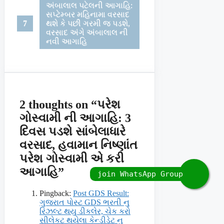
અંબાલાલ પટેલની આગાહિ:
સપ્ટેમ્બર મહિનામા વરસાદ
થશે કે પછી ગરમી જ પડશે,
વરસાદ અંગે અંબાલાલ ની
નવી આગાહિ
2 thoughts on “પરેશ
ગોસ્વામી ની આગાહિ: 3
દિવસ પડશે સાંબેલાધારે
વરસાદ, હવામાન નિષ્ણાંત
પરેશ ગોસ્વામી એ કરી
આગાહિ”
Pingback:
Post GDS Result:
ગુજરાત પોસ્ટ GDS ભરતી નુ
રિઝલ્ટ થયુ ડીકલેર, ચેક કરો
સીલેકટ થયેલા કેન્ડીડેટ નુ