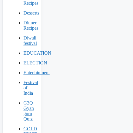
Recipes
Desserts
Dinner
Recipes
Diwali
festival
EDUCATION
ELECTION
Entertainment
Festival
of
India
G3Q
Gyan
guru
Quiz
GOLD