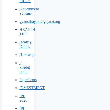
PRICE
Government
Scheme
gyansahayak.ssgujarat.org
HEALTH
TIPS
Healthy
Drinks
Horoscope
i
khedut
portal
Ingredients
INVESTMENT
IPL
2023
IPL