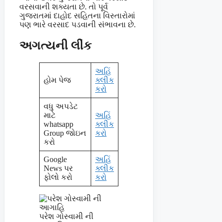
વરસવાની શક્યતા છે. તો પૂર્વ
ગુજરાતમાં દાહોદ સહિતના વિસ્તારોમાં
પણ ભારે વરસાદ પડવાની સંભાવના છે.
અગત્યની લીંક
અહિં
હોમ પેજ
ક્લીક
કરો
વધુ અપડેટ
માટે
અહિં
whatsapp
ક્લીક
Group જોઇન
કરો
કરો
Google
અહિં
News પર
ક્લીક
ફોલો કરો
કરો
પરેશ ગોસ્વામી ની