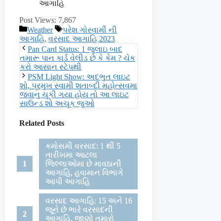
આગાહિ
Post Views:
7,867
Categories
Tags
Weather
પરેશ ગોસ્વામી ની
આગાહિ
,
વરસાદ આગાહિ 2023
Pan Card Status: 1 જુલાઇ બાદ
તમારૂ પાન કાર્ડ વેલીડ છે કે કેમ ? ચેક
કરો આસાન સ્ટેપથી
PSM Light Show: અદભુત લાઇટ
શો, પ્રમુખ સ્વામી શતાબ્દી મહોત્સવમા
જવાનુ ચૂકી ગયા હોય તો આ લાઇટ
સાઉન્ડ શો અચૂક જુઓ
Related Posts
કમોસમી વરસાદ: 1 થી 5
તારીખમા આટલા
જિલ્લાઓમા છે માવઠાની
આગાહિ, હવામાન વિભાગે
આપી આગાહિ
વરસાદ આગાહિ: 15 અને 16
જૂને છે ભારે વરસાદની
આગાહિ, જાણો તમારો