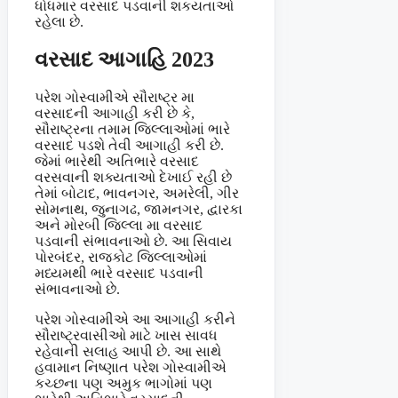
ધોધમાર વરસાદ પડવાની શકયતાઓ
રહેલા છે.
વરસાદ આગાહિ 2023
પરેશ ગોસ્વામીએ સૌરાષ્ટ્ર મા
વરસાદની આગાહી કરી છે કે,
સૌરાષ્ટ્રના તમામ જિલ્લાઓમાં ભારે
વરસાદ પડશે તેવી આગાહી કરી છે.
જેમાં ભારેથી અતિભારે વરસાદ
વરસવાની શક્યતાઓ દેખાઈ રહી છે
તેમાં બોટાદ, ભાવનગર, અમરેલી, ગીર
સોમનાથ, જુનાગઢ, જામનગર, દ્વારકા
અને મોરબી જિલ્લા મા વરસાદ
પડવાની સંભાવનાઓ છે. આ સિવાય
પોરબંદર, રાજકોટ જિલ્લાઓમાં
મધ્યમથી ભારે વરસાદ પડવાની
સંભાવનાઓ છે.
પરેશ ગોસ્વામીએ આ આગાહી કરીને
સૌરાષ્ટ્રવાસીઓ માટે ખાસ સાવધ
રહેવાની સલાહ આપી છે. આ સાથે
હવામાન નિષ્ણાત પરેશ ગોસ્વામીએ
કચ્છના પણ અમુક ભાગોમાં પણ