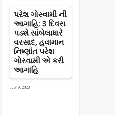
પરેશ ગોસ્વામી ની
આગાહિ: 3 દિવસ
પડશે સાંબેલાધારે
વરસાદ, હવામાન
નિષ્ણાંત પરેશ
ગોસ્વામી એ કરી
આગાહિ
July 9, 2023