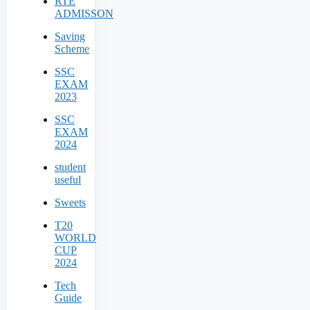
RTE
ADMISSON
Saving
Scheme
SSC
EXAM
2023
SSC
EXAM
2024
student
useful
Sweets
T20
WORLD
CUP
2024
Tech
Guide