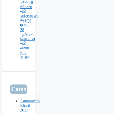
કલ્યાણ
યોજના
માટે
ઓનલાઇન
અરજી
શરૂ,
28
પ્રકારના
વ્યવસાય
માટે
મળશે
Free
સહાય
Categories
Aanganvadi
Bharti
2023