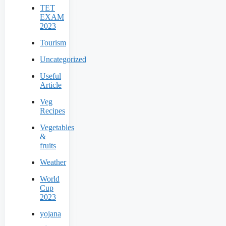
TET
EXAM
2023
Tourism
Uncategorized
Useful
Article
Veg
Recipes
Vegetables
&
fruits
Weather
World
Cup
2023
yojana