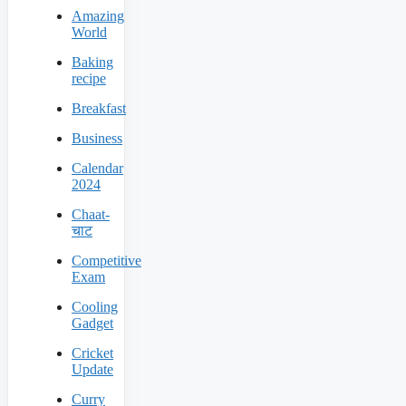
Amazing
World
Baking
recipe
Breakfast
Business
Calendar
2024
Chaat-
चाट
Competitive
Exam
Cooling
Gadget
Cricket
Update
Curry