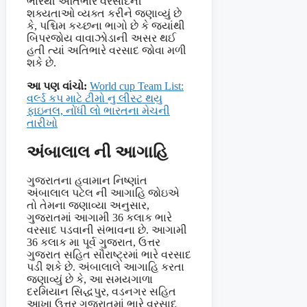
ભારેથી અતિભારે વરસાદની
શક્યતાઓ વ્યક્ત કરીને જણાવ્યું છે
કે, પશ્ચિમ કચ્છના ભાગો છે કે જ્યાંથી
બિપરજોય વાવાઝોડાની અસર થઈ
હતી ત્યાં અતિભારે વરસાદ જોવા મળી
શકે છે.
આ પણ વાંચો:
World cup Team List:
વર્લ્ડ કપ માટે ટીમો નુ લીસ્ટ થયુ
ફાઇનલ, નોંધી લો ભારતના મેચની
તારીખો
અંબાલાલ ની આગાહિ
ગુજરાતના હવામાન નિષ્ણાંત
અંબાલાલ પટેલ ની આગાહિ જોઇએ
તો તેમના જણાવ્યા અનુસાર,
ગુજરાતમાં આગામી 36 કલાક ભારે
વરસાદ પડવાની સંભાવના છે. આગામી
36 કલાક મા પૂર્વ ગુજરાત, ઉત્તર
ગુજરાત સહિત સૌરાષ્ટ્રમાં ભારે વરસાદ
પડી શકે છે. અંબાલાલે આગાહિ કરતા
જણાવ્યું છે કે, આ સમયગાળા
દરમિયાન સિદ્ધપુર, વડનગર સહિત
આખા ઉત્તર ગુજરાતમાં ભારે વરસાદ