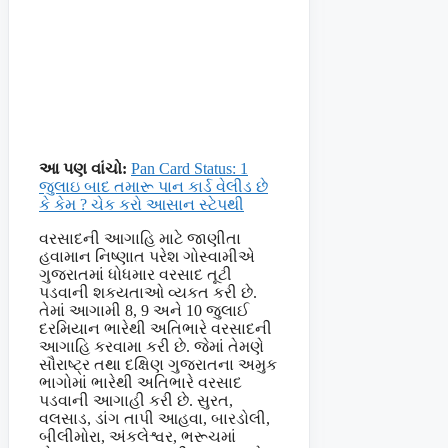
આ પણ વાંચો:
Pan Card Status: 1
જુલાઇ બાદ તમારૂ પાન કાર્ડ વેલીડ છે
કે કેમ ? ચેક કરો આસાન સ્ટેપથી
વરસાદની આગાહિ માટે જાણીતા
હવામાન નિષ્ણાત પરેશ ગોસ્વામીએ
ગુજરાતમાં ધોધમાર વરસાદ તૂટી
પડવાની શકયતાઓ વ્યકત કરી છે.
તેમાં આગામી 8, 9 અને 10 જુલાઈ
દરમિયાન ભારેથી અતિભારે વરસાદની
આગાહિ કરવામા કરી છે. જેમાં તેમણે
સૌરાષ્ટ્ર તથા દક્ષિણ ગુજરાતના અમુક
ભાગોમાં ભારેથી અતિભારે વરસાદ
પડવાની આગાહી કરી છે. સુરત,
વલસાડ, ડાંગ તાપી આહવા, બારડોલી,
બીલીમોરા, અંકલેશ્વર, ભરૂચમાં