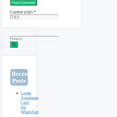
Current ye@r
*
Search
for:
Recent
Posts
Create
Ayushman
Card
On
WhatsApp
–