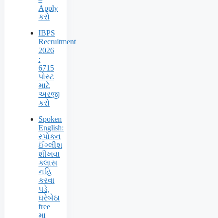
Apply
કરો
IBPS
Recruitment
2026
:
6715
પોસ્ટ
માટે
અરજી
કરો
Spoken
English:
સ્પોકન
ઈંગ્લીશ
શીખવા
ક્લાસ
નહિ
કરવા
પડે,
ઘરેબેઠા
free
મા