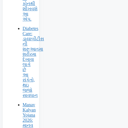
ફોનથી
શીખવશે
આ
એપ.
Diabetes
Care:
ડાયાબીટીસ
ની
શરૂઆતમા
શરીરમા
દેખાવા
લાગે
છે
આ
સંકેતો,
થઇ
જજો
સાવધાન
Manav
Kalyan
Yojana
2026:
માનવ