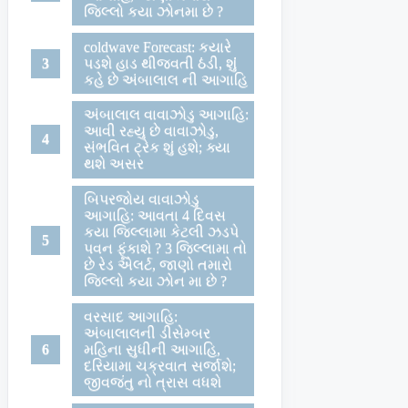
જિલ્લો કયા ઝોનમા છે ?
coldwave Forecast: કયારે
પડશે હાડ થીજવતી ઠંડી, શુંં
કહે છે અંબાલાલ ની આગાહિ
અંબાલાલ વાવાઝોડુ આગાહિ:
આવી રહ્યુ છે વાવાઝોડુ,
સંભવિત ટ્રેક શું હશે; ક્યા
થશે અસર
બિપરજોય વાવાઝોડુ
આગાહિ: આવતા 4 દિવસ
કયા જિલ્લામા કેટલી ઝડપે
પવન ફૂંકાશે ? 3 જિલ્લામા તો
છે રેડ એલર્ટ, જાણો તમારો
જિલ્લો કયા ઝોન મા છે ?
વરસાદ આગાહિ:
અંબાલાલની ડીસેમ્બર
મહિના સુધીની આગાહિ,
દરિયામા ચક્રવાત સર્જાશે;
જીવજંતુ નો ત્રાસ વધશે