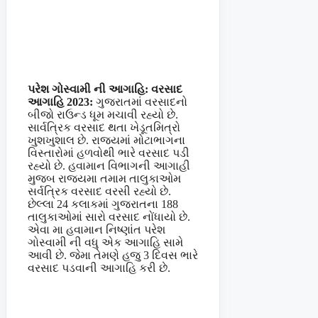
પરેશ ગોસ્વામી ની આગાહિ: વરસાદ
આગાહિ 2023:
ગુજરાતમાં વરસાદનો
બીજો રાઉન્ડ ધૂમ મચાવી રહ્યો છે.
સાર્વત્રિક વરસાદ થતા ખેડૂતમિત્રો
ખુશખુશાલ છે. રાજ્યમાં મોટાભાગના
વિસ્તારોમાં હળવોથી ભારે વરસાદ પડી
રહ્યો છે. હવામાન વિભાગની આગાહી
મુજબ રાજયમા તમામ તાલુકાઓમ
સર્વત્રિક વરસાદ વરસી રહ્યો છે.
છેલ્લા 24 કલાકમાં ગુજરાતના 188
તાલુકાઓમાં સારો વરસાદ નોંધાયો છે.
એવા મા હવામાન નિષ્ણાંત પરેશ
ગોસ્વામી ની વધુ એક આગાહિ સામે
આવી છે. જેમા તેમણે હજુ 3 દિવસ ભારે
વરસાદ પડવાની આગાહિ કરી છે.