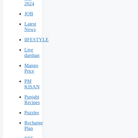
2024
JOB
Latest
News
lIFESTYLE
Live
darshan
Mango
Price
PM
KISAN
Punjabi
Recipes
Puzzles
Recharge
Plan