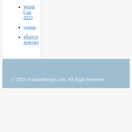
World
Cup
2023
yojana
સૌરાષ્ટ્ર
સમાચાર
© 2022 VyanjanRecipes.com. All Right Reserved.