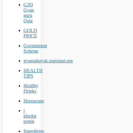
G3Q
Gyan
guru
Quiz
GOLD
PRICE
Government
Scheme
gyansahayak.ssgujarat.org
HEALTH
TIPS
Healthy
Drinks
Horoscope
i
khedut
portal
Ingredients