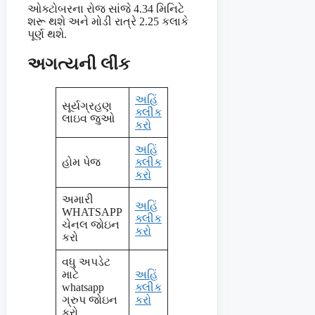
ઓક્ટોબરના રોજ સાંજે 4.34 મિનિટે
શરૂ થશે અને મોડી રાત્રે 2.25 કલાકે
પૂર્ણ થશે.
અગત્યની લીંક
અહિં
સૂર્યગ્રહણ
ક્લીક
લાઇવ જુઓ
કરો
અહિં
હોમ પેજ
ક્લીક
કરો
અમારી
અહિં
WHATSAPP
ક્લીક
ચેનલ જોઇન
કરો
કરો
વધુ અપડેટ
માટે
અહિં
whatsapp
ક્લીક
ગ્રુપ જોઇન
કરો
કરો