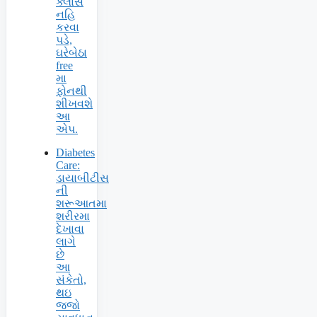
ક્લાસ
નહિ
કરવા
પડે,
ઘરેબેઠા
free
મા
ફોનથી
શીખવશે
આ
એપ.
Diabetes
Care:
ડાયાબીટીસ
ની
શરૂઆતમા
શરીરમા
દેખાવા
લાગે
છે
આ
સંકેતો,
થઇ
જજો