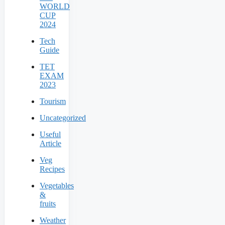
WORLD
CUP
2024
Tech
Guide
TET
EXAM
2023
Tourism
Uncategorized
Useful
Article
Veg
Recipes
Vegetables
&
fruits
Weather