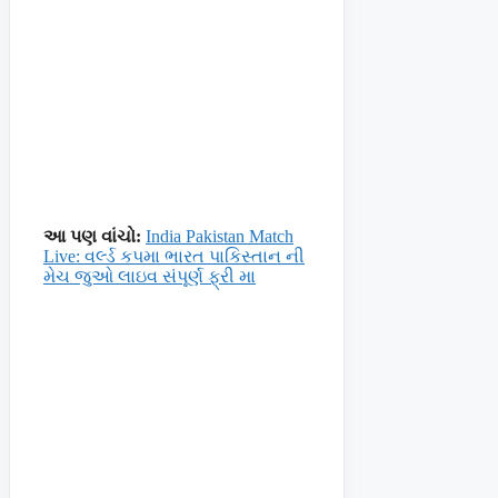
આ પણ વાંચો:
India Pakistan Match
Live: વર્લ્ડ કપમા ભારત પાકિસ્તાન ની
મેચ જુઓ લાઇવ સંપૂર્ણ ફ્રી મા