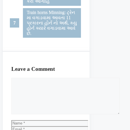
કરી આગાહિ
Train horns Minning: ટ્રેન
મા વગાડવામા આવતા 11
પ્રકારના હોર્ન નો અર્થ, કયુ
હોર્ન ક્યારે વગાડવામા આવે
છે.
Leave a Comment
Comment
Name
Email