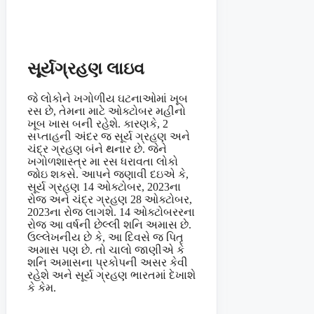
સૂર્યગ્રહણ લાઇવ
જે લોકોને ખગોળીય ઘટનાઓમાં ખૂબ
રસ છે, તેમના માટે ઓક્ટોબર મહીનો
ખૂબ ખાસ બની રહેશે. કારણકે, 2
સપ્તાહની અંદર જ સૂર્ય ગ્રહણ અને
ચંદ્ર ગ્રહણ બંને થનાર છે. જેને
ખગોળશાસ્ત્ર મા રસ ધરાવતા લોકો
જોઇ શકસે. આપને જણાવી દઇએ કે,
સૂર્ય ગ્રહણ 14 ઓક્ટોબર, 2023ના
રોજ અને ચંદ્ર ગ્રહણ 28 ઓક્ટોબર,
2023ના રોજ લાગશે. 14 ઓક્ટોબરરના
રોજ આ વર્ષની છેલ્લી શનિ અમાસ છે.
ઉલ્લેખનીય છે કે, આ દિવસે જ પિતૃ
અમાસ પણ છે. તો ચાલો જાણીએ કે
શનિ અમાસના પ્રકોપની અસર કેવી
રહેશે અને સૂર્ય ગ્રહણ ભારતમાં દેખાશે
કે કેમ.