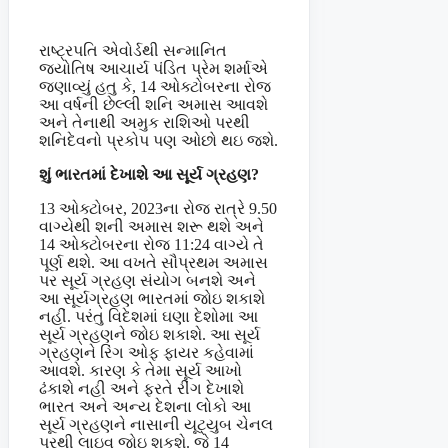
રાષ્ટ્રપતિ એવોર્ડથી સન્માનિત
જ્યોતિષ આચાર્ય પંડિત પ્રેમ શર્માએ
જણાવ્યું હતુ કે, 14 ઓક્ટોબરના રોજ
આ વર્ષની છેલ્લી શનિ અમાસ આવશે
અને તેનાથી અમુક રાશિઓ પરથી
શનિદેવનો પ્રકોપ પણ ઓછો થઇ જશે.
શું ભારતમાં દેખાશે આ સૂર્ય ગ્રહણ?
13 ઓક્ટોબર, 2023ના રોજ રાત્રે 9.50
વાગ્યેથી શની અમાસ શરૂ થશે અને
14 ઓક્ટોબરના રોજ 11:24 વાગ્યે તે
પૂર્ણ થશે. આ વખતે સૌપ્રથમ અમાસ
પર સૂર્ય ગ્રહણ સંયોગ બનશે અને
આ સૂર્યગ્રહણ ભારતમાં જોઇ શકાશે
નહીં. પરંતુ વિદેશમાં ઘણા દેશોમા આ
સૂર્ય ગ્રહણને જોઇ શકાશે. આ સૂર્ય
ગ્રહણને રિંગ ઓફ ફાયર કહેવામાં
આવશે. કારણ કે તેમા સૂર્ય આખો
ઢંકાશે નહી અને ફરતે રીંગ દેખાશે
ભારત અને અન્ય દેશના લોકો આ
સૂર્ય ગ્રહણને નાસાની યૂટ્યુબ ચેનલ
પરથી લાઇવ જોઇ શકશે. જે 14