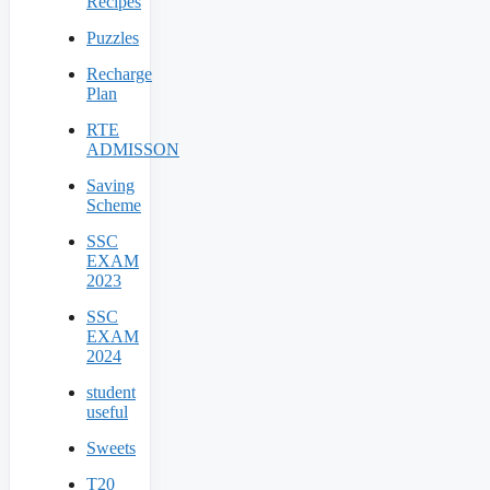
Recipes
Puzzles
Recharge
Plan
RTE
ADMISSON
Saving
Scheme
SSC
EXAM
2023
SSC
EXAM
2024
student
useful
Sweets
T20