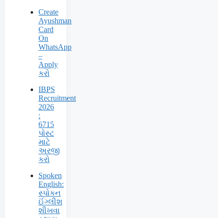
Create
Ayushman
Card
On
WhatsApp
–
Apply
કરો
IBPS
Recruitment
2026
:
6715
પોસ્ટ
માટે
અરજી
કરો
Spoken
English:
સ્પોકન
ઈંગ્લીશ
શીખવા