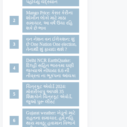
પહોંચ્યુ ચંદ્રયાન
Mango Price: કેસર કેરીના
શોખીન લોકો માટે માઠા
સમાચાર, આ વર્ષે ઉંચા રહિ
શકે છે ભાવ
વન નેશન વન ઈલેકશન: શું
છે One Nation One election,
તેનાથી શું ફાયદા થશે ?
Delhi NCR EarthQuake:
દિલ્હી સહિત ભારતમા ઘણી
જગ્યાએ નોંધાયા 6.6 ની
તીવ્રતા ના ભૂકંપના આંચકા
ચિત્રકૂટ એવોર્ડ 2024:
મોરારીબાપુ આપશે 35
શિક્ષકોને ચિત્રકૂટ એવોર્ડ,
જુઓ પુરૂ લીસ્ટ
Gujarat weather: ખેડૂતો માટે
રાહતના સમાચાર, હવે નહિ
થાય માવઠુ; હવામાન વિભાગે