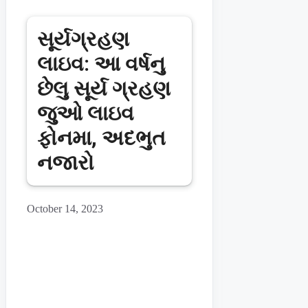
સૂર્યગ્રહણ
લાઇવ: આ વર્ષનુ
છેલુ સૂર્ય ગ્રહણ
જુઓ લાઇવ
ફોનમા, અદભુત
નજારો
October 14, 2023