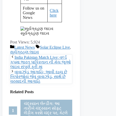
Follow us on
Click
Google
here
News
સૂર્યગ્રહણ લાઇવ
Post Views:
5,924
Categories
Tags
Latest News
Solar Eclipse Live
,
સૂર્યગ્રહણ લાઇવ
India Pakistan Match Live: વર્લ્ડ
કપમા ભારત પાકિસ્તાન ની મેચ જુઓ
લાઇવ સંપૂર્ણ ફ્રી મા
વાવાઝોડુ આગાહિ: આવી રહ્યુ છે
બિપોરજોય જેવુ વાવાઝોડુ, સાથે છે
વરસાદની આગાહિ
Related Posts
ચંદ્રયાન લેન્ડીંગ: આ
તારીખે ચંદ્રયાન સોફટ
લેંડીંગ કરશે ચંદ્ર પર, કેટલે