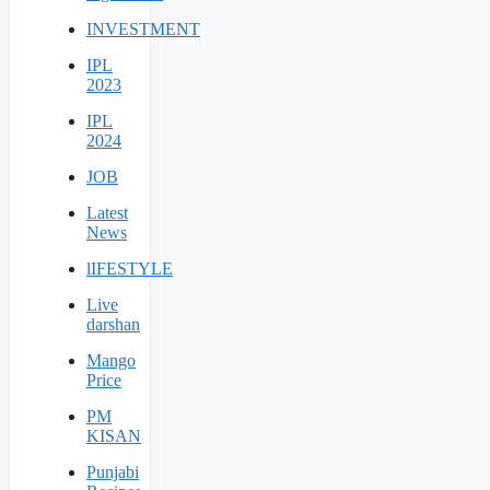
INVESTMENT
IPL
2023
IPL
2024
JOB
Latest
News
lIFESTYLE
Live
darshan
Mango
Price
PM
KISAN
Punjabi