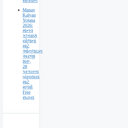
સાવધાન
Manav
Kalyan
Yojana
2026:
માનવ
કલ્યાણ
યોજના
માટે
ઓનલાઇન
અરજી
શરૂ,
28
પ્રકારના
વ્યવસાય
માટે
મળશે
Free
સહાય