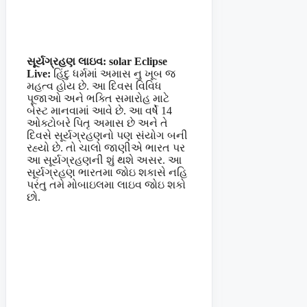
સૂર્યગ્રહણ લાઇવ: solar Eclipse
Live:
હિંદુ ધર્મમાં અમાસ નુ ખૂબ જ
મહત્વ હોય છે. આ દિવસ વિવિધ
પૂજાઓ અને ભક્તિ સમારોહ માટે
બેસ્ટ માનવામાં આવે છે. આ વર્ષે 14
ઓક્ટોબરે પિતૃ અમાસ છે અને તે
દિવસે સૂર્યગ્રહણનો પણ સંયોગ બની
રહ્યો છે. તો ચાલો જાણીએ ભારત પર
આ સૂર્યગ્રહણની શું થશે અસર. આ
સૂર્યગ્રહણ ભારતમા જોઇ શકાસે નહિ
પરંતુ તમે મોબાઇલમા લાઇવ જોઇ શકો
છો.