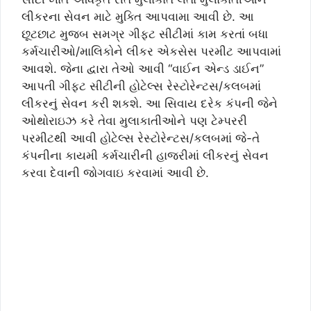
લીકરના સેવન માટે મુક્તિ આપવામા આવી છે. આ
છૂટછાટ મુજબ સમગ્ર ગીફટ સીટીમાં કામ કરતાં બધા
કર્મચારીઓ/માલિકોને લીકર એકસેસ પરમીટ આપવામાં
આવશે. જેના દ્વારા તેઓ આવી “વાઈન એન્ડ ડાઈન”
આપતી ગીફટ સીટીની હોટેલ્સ રેસ્ટોરેન્ટસ/કલબમાં
લીકરનું સેવન કરી શકશે. આ સિવાય દરેક કંપની જેને
ઓથોરાઇઝ કરે તેવા મુલાકાતીઓને પણ ટેમ્પરરી
પરમીટથી આવી હોટેલ્સ રેસ્ટોરેન્ટસ/કલબમાં જે-તે
કંપનીના કાયમી કર્મચારીની હાજરીમાં લીકરનું સેવન
કરવા દેવાની જોગવાઇ કરવામાં આવી છે.