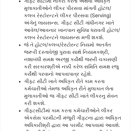
ગીફ્ટ સીટીમાં નોકરી કરતા અથવા અધિકૃત
મુલાકાતીઓને લીકર પીરસવા માંગતી હોટલ/
કલબ રેસ્ટોરન્ટને લીકર પીરસવા (Serving)
અંગેનું લાયસન્સ. ગીફટ સીટી ગાંધીનગર ખાતે
આવેલ/આવનાર ખાનપાન સુવિધા ધરાવતી હોટલ/
કલબ રેસ્ટોરન્ટને લાયસન્સ મળી શકશે.
જે તે હોટલ/કલબ/રેસ્ટોરન્ટ નિયમો અતર્ગત
જરૂરી દસ્તાવેજી પુરાવા સાથે નિયામકશ્રી,
નશાબંધી સમક્ષ અરજી કર્યેથી જરુરી ચકાસણી
કરી સરકારશ્રીએ નક્કી કરેલ સમિતિ સમક્ષ રજુ
કર્યેથી પરવાનો આપવાપાત્ર રહેશે.
ગીફ્ટ સીટી ખાતે અધિકૃત રીતે કામ કરતા
કર્મચારીઓ તેમજ અધિકૃત રીતે મુલાકાત લેતા
મુલાકાતીઓ જ ગીફ્ટ સીટી ખાતે લીકરનુ સેવન
કરી શકશે.
ગીફટસીટીમાં કામ કરતા કર્મચારીઓને લીકર
એકસેસ પરમીટની મંજુરી ગીફટના દ્વારા અધિકૃત
અધિકારીશ્રી દ્વારા આ પરમીટ આપવામાં આવશે.