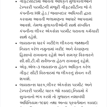
ગીફટસીટીમાં આવતા અધિકૃત મુલાકાતીઓને
ટેમ્પરરી પરમીટની મંજુરી ગીફટસીટીના જે તે
કંપનીના HR હેડ / જવાબદાર અધિકારી દ્વારા
કરવામા આવતી ભલામણના આધારે આપવામાં
આવશે. તેમજ મુલાકાતીઓની સાથે સંબધિત
કંપનીના લીકર એકસેસ પરમીટ ધરાવતા કર્મચારી
સાથે રહેશે.
લાયસન્સ ધારકે ખરીદેલ લીકરના જથ્થાની
નિયત કરેલ નમુનામાં ખરીદ અને વેચાણના
હિસાબો રાખવાના રહેશે અને સમગ્ર વિસ્તારને
સી.સી.ટી.વી સર્વેલન્સ હેઠળ રાખવાનું રહેશે.
એફ.એલ-૩ લાયસંન્સ હેઠળ અધિકૃત કરેલ
ગીફટ સીટી વિસ્તારમાં જ લીકરનું સેવન કરી
શકાશે.
લાયસન્સ ધારક,લીકર એકસેસ પરમીટ અને
ટેમ્પરરી પરમીટ ધારક જો કાયદા,નિયમો કે
સુચનાનો ભંગ કરશે તો ગુજરાત નશાબંધી
અધિનિયમ-૧૯૪૯ તથા અન્ય પ્રવર્તમાન કાયદા