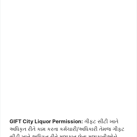
GIFT City Liquor Permission:
ગીફ્ટ સીટી ખાતે
અધિકૃત રીતે કામ કરતા કર્મચારી/અધિકારી તેમજ ગીફ્ટ
સીટી ખાતે અધિકૃત રીતે મુલાકાત લેતા મુલાકાતીઓને