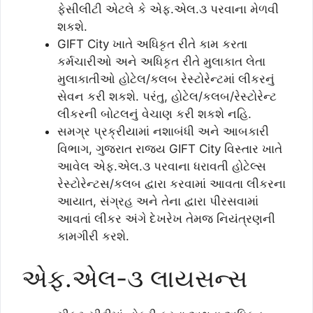
ફેસીલીટી એટલે કે એફ.એલ.૩ પરવાના મેળવી
શકશે.
GIFT City ખાતે અધિકૃત રીતે કામ કરતા
કર્મચારીઓ અને અધિકૃત રીતે મુલાકાત લેતા
મુલાકાતીઓ હોટેલ/કલબ રેસ્ટોરેન્ટમાં લીકરનું
સેવન કરી શકશે. પરંતુ, હોટેલ/કલબ/રેસ્ટોરેન્ટ
લીકરની બોટલનું વેચાણ કરી શકશે નહિ.
સમગ્ર પ્રક્રીયામાં નશાબંધી અને આબકારી
વિભાગ, ગુજરાત રાજ્ય GIFT City વિસ્તાર ખાતે
આવેલ એફ.એલ.૩ પરવાના ધરાવતી હોટેલ્સ
રેસ્ટોરેન્ટસ/કલબ દ્વારા કરવામાં આવતા લીકરના
આયાત, સંગ્રહ અને તેના દ્વારા પીરસવામાં
આવતાં લીકર અંગે દેખરેખ તેમજ નિયંત્રણની
કામગીરી કરશે.
એફ.એલ-૩ લાયસન્સ