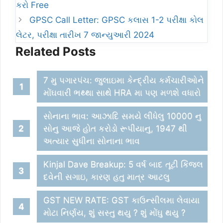
કરો Free
GPSC Call Letter: GPSC કલાસ 1-2 પરીક્ષા કોલ
લેટર, પરીક્ષા તારીખ 7 જાન્યુઆરી 2024
Related Posts
7 મુ પગારપંચ: જુલાઇમા કેન્દ્રીય કર્મચારીઓને
મોંઘવારી ભથ્થા સાથે HRA મા પણ મળશે વધારો
સોનાના ભાવ: આઝાદિ સમયે લીધેલુ 10000 નુ
સોનુ આજે હોત કરોડો રૂપીયાનુ, 1947 થી
અત્યાર સુધીના સોનાના ભાવ
Kinjal Dave Breakup: 5 વર્ષ બાદ તૂટી કિંજલ
દવેની સગાઇ, કારણ હતુ માત્ર આટલુ
GST NEW RATE: GST કાઉન્સીલમા લેવાયા
મોટા નિર્ણય, શું સસ્તુ થયુ ? શું મોંઘુ થયુ ?