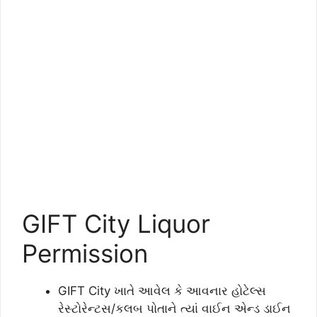
GIFT City Liquor
Permission
GIFT City ખાતે આવેલ કે આવનાર હોટેલ્સ
રેસ્ટોરેન્ટસ/કલબ પોતાને ત્યાં વાઈન એન્ડ ડાઈન