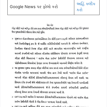
અહિં ક્લીક
Google News પર ફોલો કરો
કરો