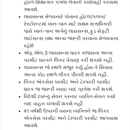
હેઠળ શિક્ષાત્મક પગલા લેવાની કાર્યવાહી કરવામાં
આવશે.
લાયસન્સ મેળવનારે પોતાના હોટલ/કલબ/
રેસ્ટોરન્ટમાં ખાન-પાન માટે સક્ષમ સત્તાધિકારી
પાસે ખાન-પાન અગેનું લાયસન્સ,ફુડ સેફટી
લાઈસન્સ તથા અન્ય જરૂરી પરવાના મેળવવાના
રહેશે
એફ.એલ.3 લાયસન્સ ધારક રાજ્યના અન્ય
પરમીટ ધારક્ને લિકર વેચાણ કરી શકાશે નહી.
લાયસન્સ જે સ્થળે મંજુર કર્યુ હોય તે સિવાય
અન્ય કોઇ સ્થળે લીકર પીરસી શકશે નહી.
લિકર એકસેસ પરમીટ અને ટેમ્પરરી પરમીટ
ધારક જ જરૂરી ખરાઇ બાદ પ્રવેશ કરી શકશે.
વિદેશી દારૂનું સેવન કરનાર વ્યક્તિ સેવન કર્યા
બાદ વાહન ચલાવી શકશે નહીં
૨૧ વર્ષથી ઉપરની વયના વ્યક્તિને જ લિકર
એકસેસ પરમીટ અને ટેમ્પરરી પરમીટ આપવામા
આવશે.