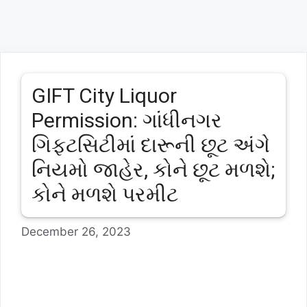
GIFT City Liquor
Permission: ગાંધીનગર
ગિફ્ટસિટીમાં દારૂની છૂટ અંગે
નિયમો જાહેર, કોને છૂટ મળશે;
કોને મળશે પરમીટ
December 26, 2023