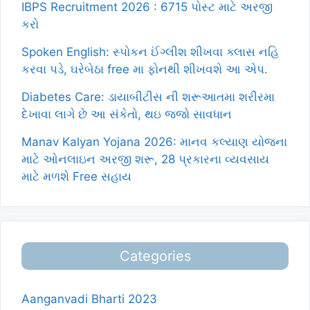
IBPS Recruitment 2026 : 6715 પોસ્ટ માટે અરજી
કરો
Spoken English: સ્પોકન ઈંગ્લીશ શીખવા ક્લાસ નહિ
કરવા પડે, ઘરેબેઠા free મા ફોનથી શીખવશે આ એપ.
Diabetes Care: ડાયાબીટીસ ની શરૂઆતમા શરીરમા
દેખાવા લાગે છે આ સંકેતો, થઇ જજો સાવધાન
Manav Kalyan Yojana 2026: માનવ કલ્યાણ યોજના
માટે ઓનલાઇન અરજી શરૂ, 28 પ્રકારના વ્યવસાય
માટે મળશે Free સહાય
Categories
Aanganvadi Bharti 2023