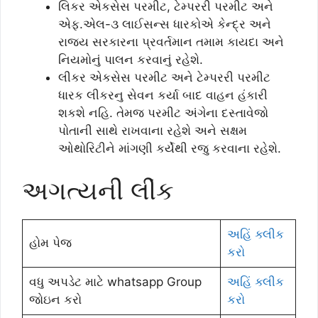
લિકર એકસેસ પરમીટ, ટેમ્પરરી પરમીટ અને
એફ.એલ-૩ લાઈસન્સ ધારકોએ કેન્દ્ર અને
રાજ્ય સરકારના પ્રવર્તમાન તમામ કાયદા અને
નિયમોનું પાલન કરવાનું રહેશે.
લીકર એકસેસ પરમીટ અને ટેમ્પરરી પરમીટ
ધારક લીકરનુ સેવન કર્યા બાદ વાહન હંકારી
શકશે નહિ. તેમજ પરમીટ અંગેના દસ્તાવેજો
પોતાની સાથે રાખવાના રહેશે અને સક્ષમ
ઓથોરિટીને માંગણી કર્યેથી રજુ કરવાના રહેશે.
અગત્યની લીંક
અહિં ક્લીક
હોમ પેજ
કરો
વધુ અપડેટ માટે whatsapp Group
અહિં ક્લીક
જોઇન કરો
કરો