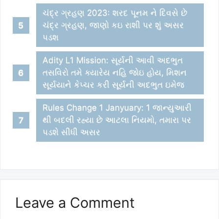
ચંદ્ર ગ્રહણ 2023: શરદ પૂનમ ને દિવસે છે
ચંદ્ર ગ્રહણ, જાણો કઇ રાશી પર શું અસર
પડશ
Adity L1 Mission: સૂર્યની આવી અદભુત
તસવિરો તમે ક્યારેય નહિ જોઇ હોય, મિશન
સૂર્યયાને કેપ્ચર કરી સૂર્યની અદભુત ઇમેજ
Rules Change 1 Janyuary: 1 જાન્યુઆરી
થી બદલી રહ્યા છે આટલા નિયમો, તમારા પર
પડશે સીધી અસર
Leave a Comment