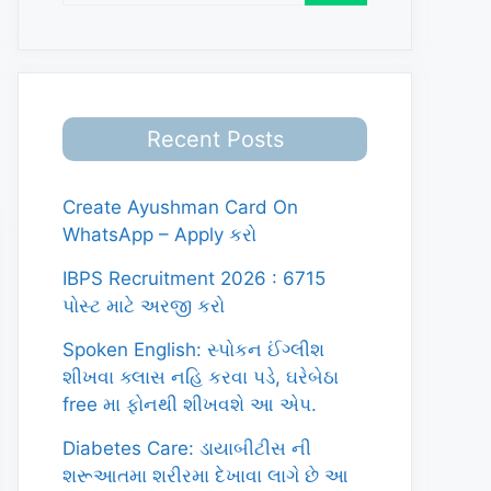
Recent Posts
Create Ayushman Card On
WhatsApp – Apply કરો
IBPS Recruitment 2026 : 6715
પોસ્ટ માટે અરજી કરો
Spoken English: સ્પોકન ઈંગ્લીશ
શીખવા ક્લાસ નહિ કરવા પડે, ઘરેબેઠા
free મા ફોનથી શીખવશે આ એપ.
Diabetes Care: ડાયાબીટીસ ની
શરૂઆતમા શરીરમા દેખાવા લાગે છે આ