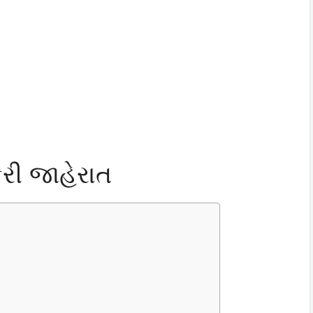
રી જાહેરાત