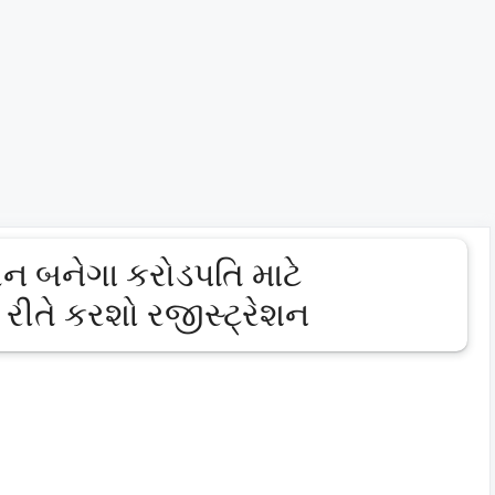
ૌન બનેગા કરોડપતિ માટે
 રીતે કરશો રજીસ્ટ્રેશન