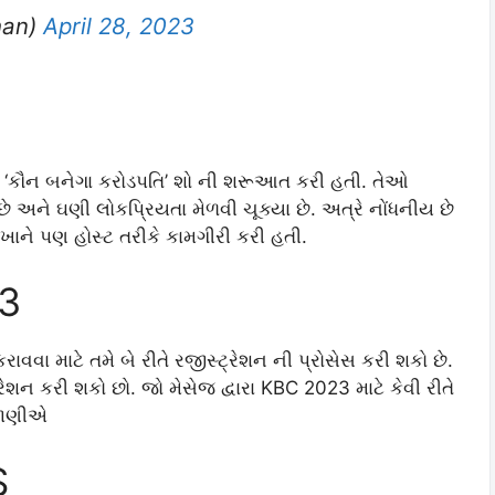
han)
April 28, 2023
ો ‘કૌન બનેગા કરોડપતિ’ શો ની શરૂઆત કરી હતી. તેઓ
ે અને ઘણી લોકપ્રિયતા મેળવી ચૂક્યા છે. અત્રે નોંધનીય છે
 ખાને પણ હોસ્ટ તરીકે કામગીરી કરી હતી.
23
ાવવા માટે તમે બે રીતે રજીસ્ટ્રેશન ની પ્રોસેસ કરી શકો છે.
રેશન કરી શકો છો. જો મેસેજ દ્વારા KBC 2023 માટે કેવી રીતે
 જાણીએ
S