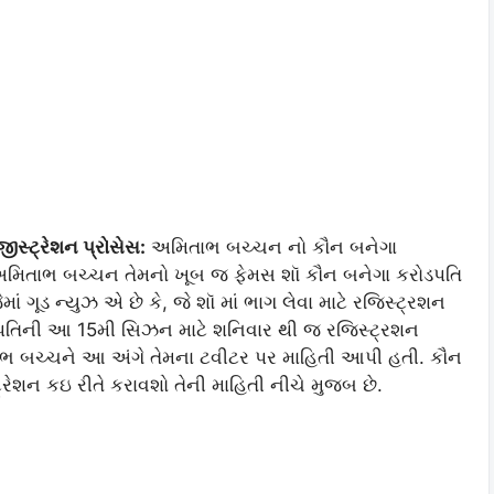
સ્ટ્રેશન પ્રોસેસ:
અમિતાભ બચ્ચન નો કૌન બનેગા
અમિતાભ બચ્ચન તેમનો ખૂબ જ ફેમસ શૉ કૌન બનેગા કરોડપતિ
 ગૂડ ન્યુઝ એ છે કે, જે શૉ માં ભાગ લેવા માટે રજિસ્ટ્રશન
ોડપતિની આ 15મી સિઝન માટે શનિવાર થી જ રજિસ્ટ્રશન
ભ બચ્ચને આ અંગે તેમના ટવીટર પર માહિતી આપી હતી. કૌન
્રેશન કઇ રીતે કરાવશો તેની માહિતી નીચે મુજબ છે.