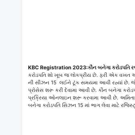
KBC Registration 2023:કૌન બનેગા કરોડપતિ રજી
કરોડપતિ શો ખૂબ જ લોકપ્રીય છે. ફરી એક વખત 
ની સીઝન 15 લઈને ટૂંક સમયમા આવી રહ્યાં છે. જેમાં
પ્રોસેસ શરૂ કરી દેવામા આવી છે. કૌન બનેગા કર
પ્રક્રિયા ઓનલાઇન શરૂ કરવામા આવી છે. અમિતા
બનેગા કરોડપતિ સિઝન 15 માં ભાગ લેવા માટે રજિસ્ટ