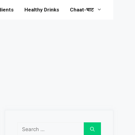
dients
Healthy Drinks
Chaat-चाट
Search
for: