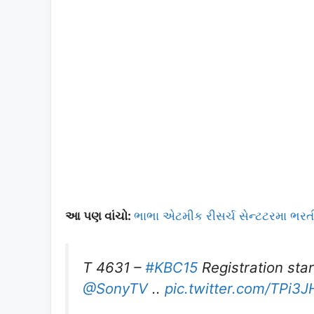
આ પણ વાંચો:
ભાભા એટમીક રીસર્ચ સેન્ટટરમા ભરત
T 4631 –
#KBC15
Registration sta
@SonyTV
..
pic.twitter.com/TPi3J