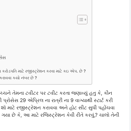
સેસ
કરોડપતિ માટે રજીસ્ટ્રેશન કરવા માટે કઇ એપ. છે ?
કરાવવા કયો નંબર છે ?
ચને તેમના ટવીટર પર ટવીટ કરતા જણાવ્યું હતુ કે, કૌન
્રોસેસ 29 એપ્રિલ ના રાત્રી ના 9 વાગ્યાથી સ્ટાર્ટ કરી
 માટે રજીસ્ટ્રેશન કરાવવા અને હોટ સીટ સુધી પહોંચવા
ા છે કે, આ માટે રજિસ્ટ્રેશન કેવી રીતે કરવું,? ચાલો તેની