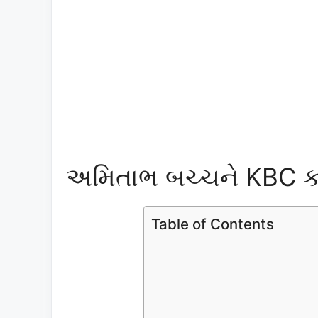
અમિતાભ બચ્ચને KBC ક
Table of Contents