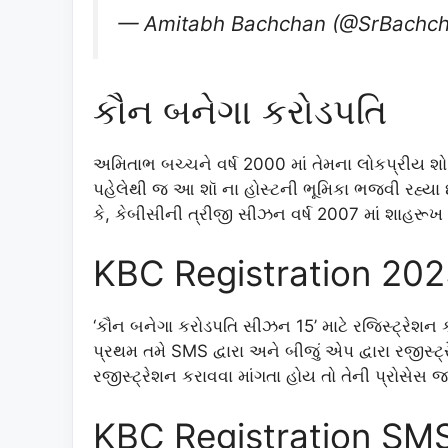
— Amitabh Bachchan (@SrBachc
કૌન બનેગા કરોડપતિ
અમિતાભ બચ્ચને વર્ષ 2000 માં તેમના લોકપ્રીય શ
પહેલેથી જ આ શૉ ના હોસ્ટની ભૂમિકા ભજવી રહ્યા છ
કે, કેબીસીની ત્રીજી સીઝન વર્ષ 2007 માં શાહરૂખ
KBC Registration 20
‘કૌન બનેગા કરોડપતિ સીઝન 15’ માટે રજિસ્ટ્રેશન કર
પ્રથમ તમે SMS દ્વારા અને બીજું એપ દ્વારા રજીસ્ટ્
રજીસ્ટ્રેશન કરાવવા માંગતા હોય તો તેની પ્રોસેસ
KBC Registration SM