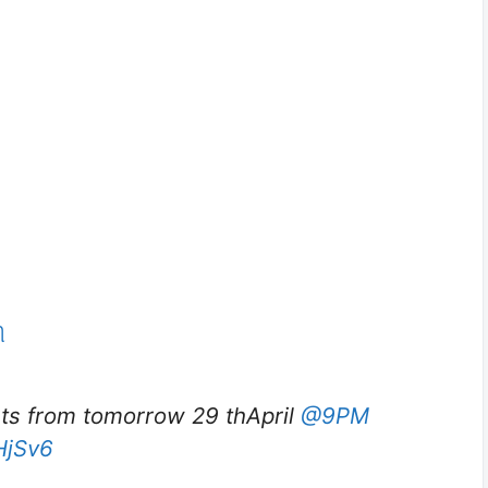
ી
rts from tomorrow 29 thApril
@9PM
HjSv6