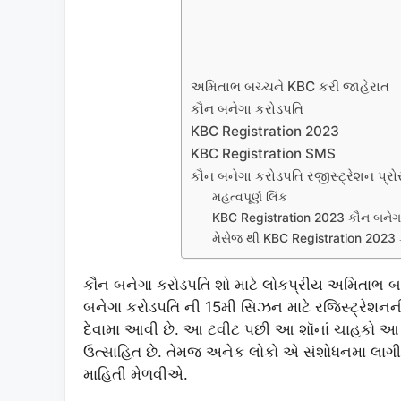
અમિતાભ બચ્ચને KBC કરી જાહેરાત
કૌન બનેગા કરોડપતિ
KBC Registration 2023
KBC Registration SMS
કૌન બનેગા કરોડપતિ રજીસ્ટ્રેશન પ્રો
મહત્વપૂર્ણ લિંક
KBC Registration 2023 કૌન બનેગા 
મેસેજ થી KBC Registration 2023 
કૌન બનેગા કરોડપતિ શો માટે લોકપ્રીય અમિતાભ બચ્
બનેગા કરોડપતિ ની 15મી સિઝન માટે રજિસ્ટ્રેશનની પ
દેવામા આવી છે. આ ટવીટ પછી આ શૉનાં ચાહકો આ શૉ
ઉત્સાહિત છે. તેમજ અનેક લોકો એ સંશોધનમા લાગી ગય
માહિતી મેળવીએ.