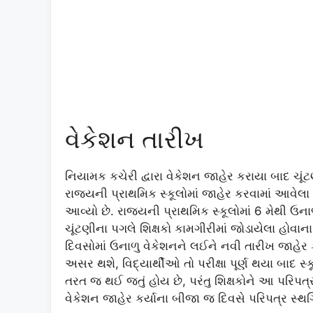
વેકેશન તારીખ
નિયામક કચેરી દ્વારા વેકેશન જાહેર કરાયા બાદ ચૂ
રાજ્યની પ્રાથમિક સ્કૂલોમાં જાહેર કરવામાં આવેલા
આવ્યો છે. રાજ્યની પ્રાથમિક સ્કૂલોમાં 6 મેથી ઉન
ચૂંટણીના પગલે શિક્ષકો કામગીરીમાં જોડાયેલા હોવાન
દિવસોમાં ઉનાળુ વેકેશનને લઈને નવી તારીખ જાહેર 
અસર થશે, વિદ્યાર્થીઓ તો પરીક્ષા પૂર્ણ થયા બાદ સ્કૂ
તરત જ થઈ જતું હોય છે, પરંતુ શિક્ષકોને આ પરિપત
વેકેશન જાહેર કર્યાના બીજા જ દિવસે પરિપત્ર સ્થગિ