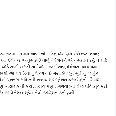
્ચતર માધ્યમિક શાળાઓ માટેનું શૈક્ષણિક કેલેન્ડર શિક્ષણ
. આ કેલેન્ડર અનુસાર ઉનાળું વેકેશનને એક સમાન રહે તે માટે
બોર્ડે નક્કી કરેલી તારીખોમાં જ ઉનાળું વેકેશન આપવામાં
ડરમાં આ વર્ષે ઉનાળુ વેકેશન 6 મેથી 9 જૂન સુધીનું જાહેર
ષનો પ્રારંભ થશે તેવી સત્તાવાર જાહેરાત કરાઈ હતી. શિક્ષણ
્ષણ નિયામકની કચેરી દ્વારા પણ મંગળવારના રોજ પરિપત્ર કરી
ઉનાળું વેકેશન રહેશે તેવી જાહેરાત કરી હતી.