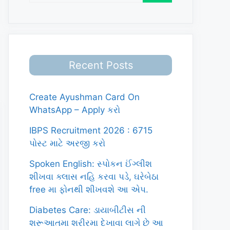
Recent Posts
Create Ayushman Card On
WhatsApp – Apply કરો
IBPS Recruitment 2026 : 6715
પોસ્ટ માટે અરજી કરો
Spoken English: સ્પોકન ઈંગ્લીશ
શીખવા ક્લાસ નહિ કરવા પડે, ઘરેબેઠા
free મા ફોનથી શીખવશે આ એપ.
Diabetes Care: ડાયાબીટીસ ની
શરૂઆતમા શરીરમા દેખાવા લાગે છે આ