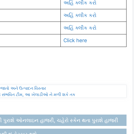
અહિં ક્લીક કરો
અહિં ક્લીક કરો
અહિં ક્લીક કરો
Click here
્ય જાતો અને ઉત્પાદન વિસ્તાર
ની સંભવિત ટીમ, આ ખેલાડીઓ ને મળી શકે તક
પુરાશે ઓનલાઇન હાજરી, ચહેરો સ્કેન થતા પુરાશે હાજરી