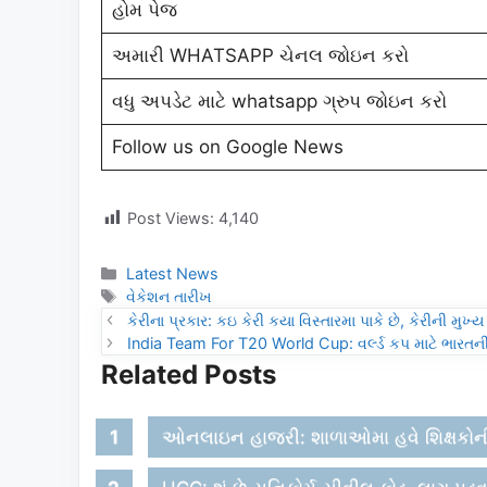
હોમ પેજ
અમારી WHATSAPP ચેનલ જોઇન કરો
વધુ અપડેટ માટે whatsapp ગ્રુપ જોઇન કરો
Follow us on Google News
Post Views:
4,140
Categories
Latest News
Tags
વેકેશન તારીખ
કેરીના પ્રકાર: કઇ કેરી કયા વિસ્તારમા પાકે છે, કેરીની મુખ
India Team For T20 World Cup: વર્લ્ડ કપ માટે ભારત
Related Posts
ઓનલાઇન હાજરી: શાળાઓમા હવે શિક્ષકોની 