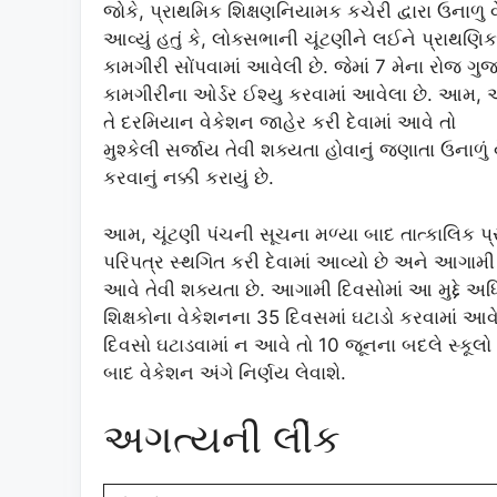
જોકે, પ્રાથમિક શિક્ષણનિયામક કચેરી દ્વારા ઉનાળુ
આવ્યું હતું કે, લોક્સભાની ચૂંટણીને લઈને પ્રાથણિ
કામગીરી સોંપવામાં આવેલી છે. જેમાં 7 મેના રોજ ગુજ
કામગીરીના ઓર્ડર ઈશ્યુ કરવામાં આવેલા છે. આમ, એ
તે દરમિયાન વેકેશન જાહેર કરી દેવામાં આવે તો
મુશ્કેલી સર્જાય તેવી શક્યતા હોવાનું જણાતા ઉનાળુ
કરવાનું નક્કી કરાયું છે.
આમ, ચૂંટણી પંચની સૂચના મળ્યા બાદ તાત્કાલિક પ્
પરિપત્ર સ્થગિત કરી દેવામાં આવ્યો છે અને આગામી
આવે તેવી શક્યતા છે. આગામી દિવસોમાં આ મુદ્દે અધ
શિક્ષકોના વેકેશનના 35 દિવસમાં ઘટાડો કરવામાં આવે ત
દિવસો ઘટાડવામાં ન આવે તો 10 જૂનના બદલે સ્કૂલો મ
બાદ વેકેશન અંગે નિર્ણય લેવાશે.
અગત્યની લીંક