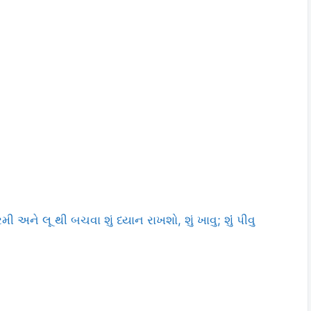
ે લૂ થી બચવા શું ધ્યાન રાખશો, શું ખાવુ; શુંં પીવુ