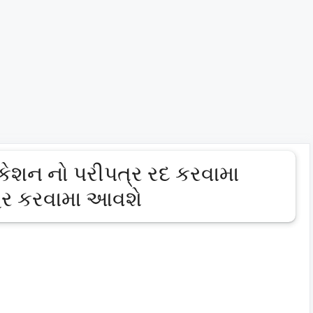
કેશન નો પરીપત્ર રદ કરવામા
હેર કરવામા આવશે