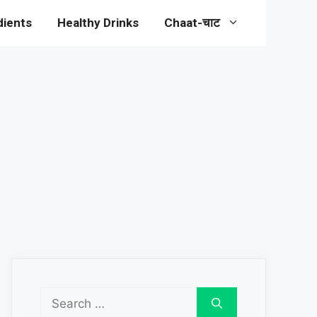
dients
Healthy Drinks
Chaat-चाट
Search
for: