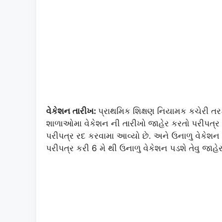
વેકેશન તારીખ:
પ્રાથમિક શિક્ષણ નિયામક કચેરી ત
શાળાઓમા વેકેશન ની તારીખો જાહેર કરતો પરીપત્ર ક
પરીપત્ર રદ કરવામા આવ્યો છે. અને ઉનાળુ વેકેશ
પરીપત્ર કરી 6 મે થી ઉનાળુ વેકેશન પડશે તેવુ જાહે