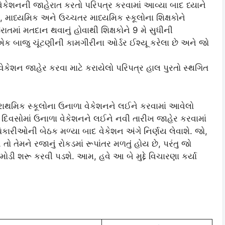
 વેકેશનની જાહેરાત કરતો પરિપત્ર કરવામાં આવ્યા બાદ ધ્યાને
ક, માધ્યમિક અને ઉચ્ચતર માધ્યમિક સ્કૂલોના શિક્ષકોને
રાતમાં મતદાન થવાનું હોવાથી શિક્ષકોને 9 મે સુધીની
ક બાજુ ચૂંટણીની કામગીરીના ઓર્ડર ઈશ્યૂ કરેલા છે અને જો
ં વેકેશન જાહેર કરવા માટે કરાયેલો પરિપત્ર હાલ પુરતો સ્થગિત
રાથમિક સ્કૂલોના ઉનાળા વેકેશનને લઈને કરવામાં આવેલો
 દિવસોમાં ઉનાળા વેકેશનને લઈને નવી તારીખ જાહેર કરવામાં
િકારીઓની બેઠક મળ્યા બાદ વેકેશન અંગે નિર્ણય લેવાશે. જો,
ો તેમને રજાનું રોકડમાં રૂપાંતર મળતું હોય છે, પરંતુ જો
ોડી શરૂ કરવી પડશે. આમ, હવે આ બે મુદ્દે વિચારણા કર્યા