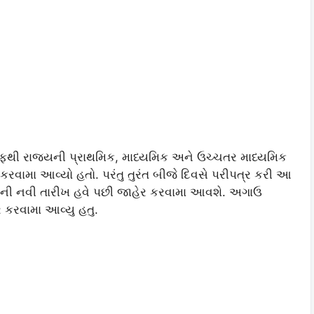
રફથી રાજયની પ્રાથમિક, માધ્યમિક અને ઉચ્ચતર માધ્યમિક
રવામા આવ્યો હતો. પરંતુ તુરંત બીજે દિવસે પરીપત્ર કરી આ
ન ની નવી તારીખ હવે પછી જાહેર કરવામા આવશે. અગાઉ
ર કરવામા આવ્યુ હતુ.