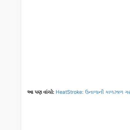
આ પણ વાંચો:
HeatStroke: ઉનાળાની કાળઝાળ ગરમી અન