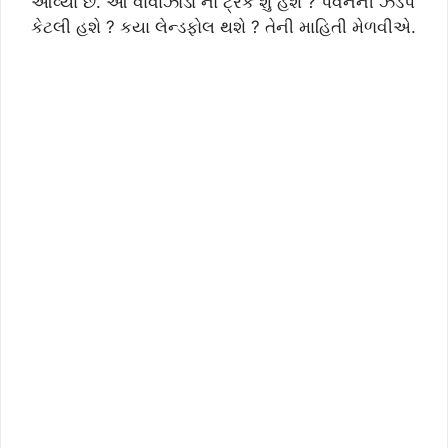
આવ્યા છે. આ વાવાઝોડા નો ટ્રેક શું હશે ? પવનની ઝડપ
કેટલી હશે ? કયા લેન્ડફોલ થશે ? તેની માહિતી મેળવીએ.