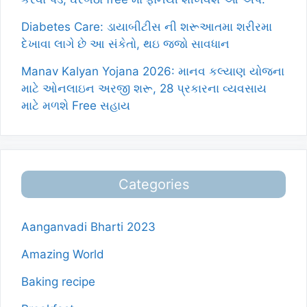
Diabetes Care: ડાયાબીટીસ ની શરૂઆતમા શરીરમા
દેખાવા લાગે છે આ સંકેતો, થઇ જજો સાવધાન
Manav Kalyan Yojana 2026: માનવ કલ્યાણ યોજના
માટે ઓનલાઇન અરજી શરૂ, 28 પ્રકારના વ્યવસાય
માટે મળશે Free સહાય
Categories
Aanganvadi Bharti 2023
Amazing World
Baking recipe