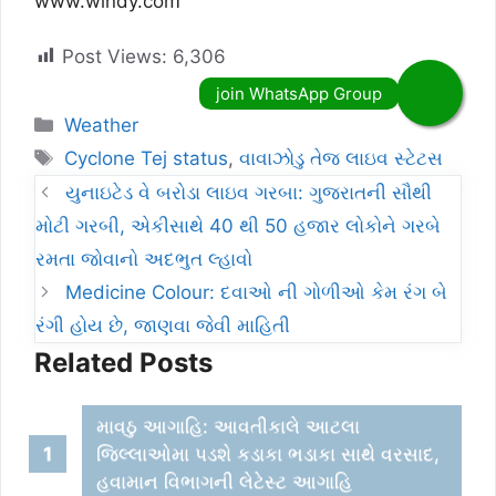
www.windy.com
Post Views:
6,306
Categories
Weather
Tags
Cyclone Tej status
,
વાવાઝોડુ તેજ લાઇવ સ્ટેટસ
યુનાઇટેડ વે બરોડા લાઇવ ગરબા: ગુજરાતની સૌથી
મોટી ગરબી, એકીસાથે 40 થી 50 હજાર લોકોને ગરબે
રમતા જોવાનો અદભુત લ્હાવો
Medicine Colour: દવાઓ ની ગોળીઓ કેમ રંગ બે
રંગી હોય છે, જાણવા જેવી માહિતી
Related Posts
માવઠુ આગાહિ: આવતીકાલે આટલા
જિલ્લાઓમા પડશે કડાકા ભડાકા સાથે વરસાદ,
હવામાન વિભાગની લેટેસ્ટ આગાહિ