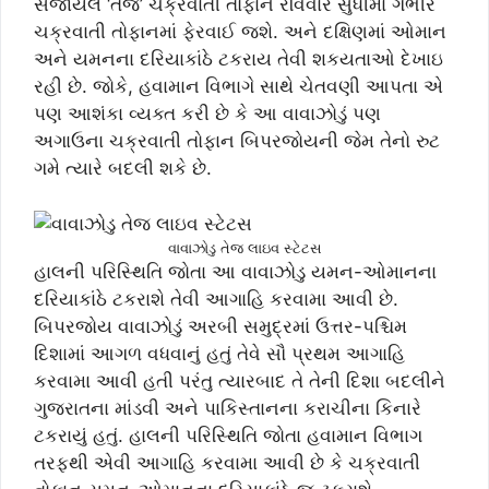
સર્જાયેલ ‘તેજ’ ચક્રવાતી તોફાન રવિવાર સુધીમાં ગંભીર
ચક્રવાતી તોફાનમાં ફેરવાઈ જશે. અને દક્ષિણમાં ઓમાન
અને યમનના દરિયાકાંઠે ટકરાય તેવી શકયતાઓ દેખાઇ
રહી છે. જોકે, હવામાન વિભાગે સાથે ચેતવણી આપતા એ
પણ આશંકા વ્યક્ત કરી છે કે આ વાવાઝોડું પણ
અગાઉના ચક્રવાતી તોફાન બિપરજોયની જેમ તેનો રુટ
ગમે ત્યારે બદલી શકે છે.
વાવાઝોડુ તેજ લાઇવ સ્ટેટસ
હાલની પરિસ્થિતિ જોતા આ વાવાઝોડુ યમન-ઓમાનના
દરિયાકાંઠે ટકરાશે તેવી આગાહિ કરવામા આવી છે.
બિપરજોય વાવાઝોડું અરબી સમુદ્રમાં ઉત્તર-પશ્ચિમ
દિશામાં આગળ વધવાનું હતું તેવે સૌ પ્રથમ આગાહિ
કરવામા આવી હતી પરંતુ ત્યારબાદ તે તેની દિશા બદલીને
ગુજરાતના માંડવી અને પાકિસ્તાનના કરાચીના કિનારે
ટકરાયું હતું. હાલની પરિસ્થિતિ જોતા હવામાન વિભાગ
તરફથી એવી આગાહિ કરવામા આવી છે કે ચક્રવાતી