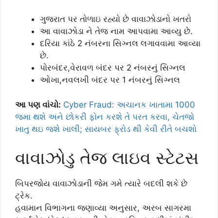
ગુજરાત પર તોળાઇ રહ્યો છે વાવાઝોડાનો ખતરો
આ વાવાઝોડા ને તેજ નામ આપવામા આવ્યુ છે.
દરિયા કાંઠે 2 નંબરના સિગ્નલ લગાવવામા આવ્યા
છે.
પોરબંદર,વેરાવળ બંદર પર 2 નંબરનું સિગ્નલ
ઓખા,નવલખી બંદર પર 1 નંબરનું સિગ્નલ
આ પણ વાંચો:
Cyber Fraud: અચાનક ખાતામા 1000
જમા થશે અને છોકરી ફોન કરશે તે પરત કરવા, ચેતજો
ખાતુ થઇ જશે ખાલી; સાયબર ફ્રોડ થી કેવી રીતે બચશો
વાવાઝોડુ તેજ લાઇવ સ્ટેટસ
બિપરજોય વાવાઝોડાની જેમ ગમે ત્યારે બદલી શકે છે
ટ્રેક.
હવામાન વિભાગના જણાવ્યા અનુસાર, અરબ સાગરમા