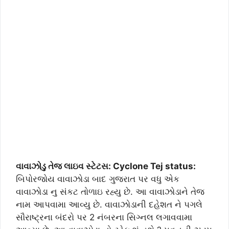
વાવાઝોડુ તેજ લાઇવ સ્ટેટસ: Cyclone Tej status:
બિપોરજોય વાવાઝોડા બાદ ગુજરાત પર વધુ એક
વાવાઝોડા નુ સંકટ તોળાઇ રહ્યુ છે. આ વાવાઝોડાને તેજ
નામ આપવામા આવ્યુ છે. વાવાઝોડાની દહેશત ને પગલે
સૌરાષ્ટ્રના બંદરો પર 2 નંબરના સિગ્નલ લગાવવામા