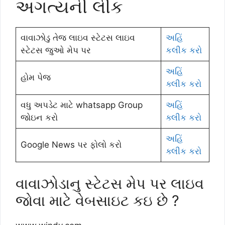
અગત્યની લીંક
વાવાઝોડુ તેજ લાઇવ સ્ટેટસ લાઇવ
અહિં
સ્ટેટસ જુઓ મેપ પર
કલીક કરો
અહિં
હોમ પેજ
ક્લીક કરો
વધુ અપડેટ માટે whatsapp Group
અહિં
જોઇન કરો
ક્લીક કરો
અહિં
Google News પર ફોલો કરો
ક્લીક કરો
વાવાઝોડાનુ સ્ટેટસ મેપ પર લાઇવ
જોવા માટે વેબસાઇટ કઇ છે ?