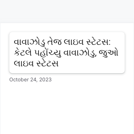
વાવાઝોડુ તેજ લાઇવ સ્ટેટસ:
કેટલે પહોંચ્યુ વાવાઝોડુ, જુઓ
લાઇવ સ્ટેટસ
October 24, 2023