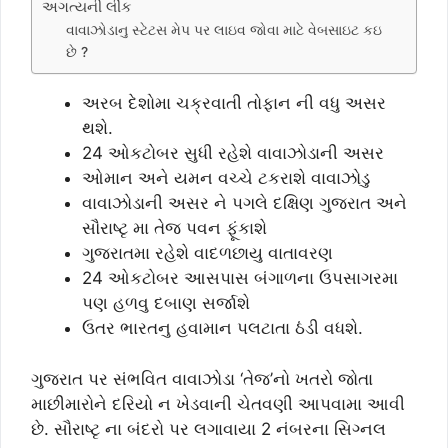
અગત્યની લીંક
વાવાઝોડાનુ સ્ટેટસ મેપ પર લાઇવ જોવા માટે વેબસાઇટ કઇ
છે ?
અરબ દેશોમા ચક્રવાતી તોફાન ની વધુ અસર
થશે.
24 ઓકટોબર સુધી રહેશે વાવાઝોડાની અસર
ઓમાન અને યમન વચ્ચે ટકરાશે વાવાઝોડુ
વાવાઝોડાની અસર ને પગલે દક્ષિણ ગુજરાત અને
સૌરાષ્ટૃ મા તેજ પવન ફૂંકાશે
ગુજરાતમા રહેશે વાદળછાયુ વાતાવરણ
24 ઓકટોબર આસપાસ બંગાળના ઉપસાગરમા
પણ હળવુ દબાણ સર્જાશે
ઉતર ભારતનુ હવામાન પલટાતા ઠંડી વધશે.
ગુજરાત પર સંભવિત વાવાઝોડા ‘તેજ’નો ખતરો જોતા
માછીમારોને દરિયો ન ખેડવાની ચેતવણી આપવામા આવી
છે. સૌરાષ્ટૃ ના બંદરો પર લગાવાયા 2 નંબરના સિગ્નલ