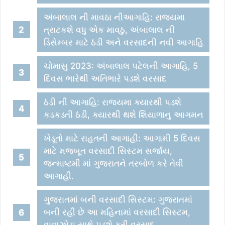
અંબાલાલ ની માવઠા નીઆગાહિ: રાજયમા
ત્રાટકશે વધુ એક માવઠુ, અંબાલાલ ની
ડિસેમ્બર માટે ઠંડી અને વરસાદની નવી આગાહિ
ચોમાસુ 2023: અંબાલાલ પટેલની આગાહિ, 5
દિવસ ભારેથી અતિભારે પડશે વરસાદ
ઠંડી ની આગાહિ: રાજયમા ક્યારથી પડશે
કડકડતી ઠંડી, ક્યારથી થશે શિયાળાનુ આગમન
ખેડૂતો માટે રાહતની આગાહી: આગામી 5 દિવસ
માટે મજબૂત વરસાદી સિસ્ટમ સર્જાય,
જન્માષ્ટમી માં ગુજરાતને તરબોળ કરે તેવી
આગાહી.
ગુજરાતમાં બની વરસાદી સિસ્ટમ: ગુજરાતમાં
બની રહી છે આ મહિનામાં વરસાદી સિસ્ટમ,
વાવાઝોડા સાથે પડશે ફરી વરસાદ.