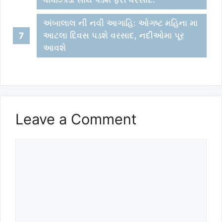
અંબાલાલ ની નવી આગાહિ: ઓગષ્ટ મહિના મા
આટલા દિવસ પડશે વરસાદ, નદીઓમા પૂર
આવશે
Leave a Comment
Comment