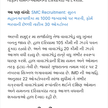
તોફાન યમન-ઓમાનના દરિયાકાંઠે જ ટકરાશે.
આ પણ વાંચો:
SMC Recruitment: સુરત
મહાનગરપાલીકા મા 1000 જગ્યાઓ પર ભરતી, ફોર્મ
ભરવાની છેલ્લી તારીખ 30 ઓકટોબર
અરબી સમુદ્ર મા સર્જાયેલુ તેજ વાવાઝોડુ વધુ ખુંખાર
બનતુ જાય છે. હાલ દરિયામા 105 કીમી ની ઝડપે પવન
ફૂંકાઇ રહ્યો છે. અને આ વાવાઝોડુ 20 કીમી ની ઝડપે
આગલ વધી રહ્યુ છે. વાવાઝોડું રાત્રે વધુ ગંભીર સ્વરૂપ
ધારણ કરશે. હાલ વાવાઝોડાની દિશા યમન અને ઓમાન
તરફ ફંટાઇ તેવી છે. જ્યારે ગુજરાતના તમામ બંદર પર 2
નંબરવા સિગ્નલ લગાવવામાં આવ્યા છે. IMD ની આગાહિ
અનુસાર 22 ઓક્ટોબરની સાંજ સુધીમાં તે ગંભીર
ચક્રવાતી વાવાઝોડામાં રૂપાંતરિત થઈને દક્ષિણ ઓમાન
અને યમનના દરિયાકાંઠા તરફ આગળ વધવાની
શક્યતાઓ હાલ દેખાઇ રહી છે.