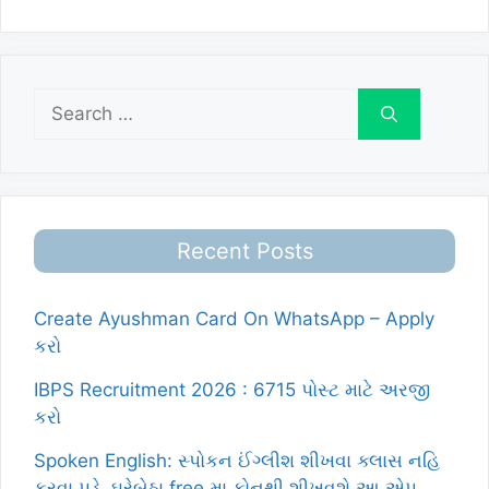
Search
for:
Recent Posts
Create Ayushman Card On WhatsApp – Apply
કરો
IBPS Recruitment 2026 : 6715 પોસ્ટ માટે અરજી
કરો
Spoken English: સ્પોકન ઈંગ્લીશ શીખવા ક્લાસ નહિ
કરવા પડે, ઘરેબેઠા free મા ફોનથી શીખવશે આ એપ.