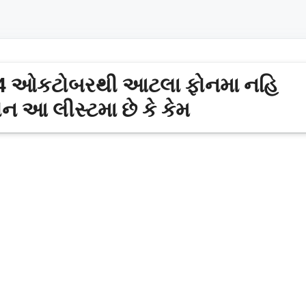
 24 ઓકટોબરથી આટલા ફોનમા નહિ
ન આ લીસ્ટમા છે કે કેમ