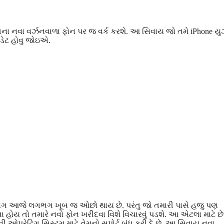
ેના નવા વર્ઝનવાળા ફોન પર જ વર્ક કરશે. આ સિવાય જો તમે iPhone ય
ડેટ હોવુ જોઇએ.
ોગ આજે લગભગ ખૂબ જ ઓછો થાય છે. પરંતુ જો તમારી પાસે હજુ પણ
ોય તો તમારે નવો ફોન ખરીદવા વિશે વિચારવું પડશે. આ એટલા માટે છે
 ઓપરેટિંગ સિસ્ટમ માટે તેમનો સપોર્ટ બંધ કરી દે છે. આ સિવાય નવા