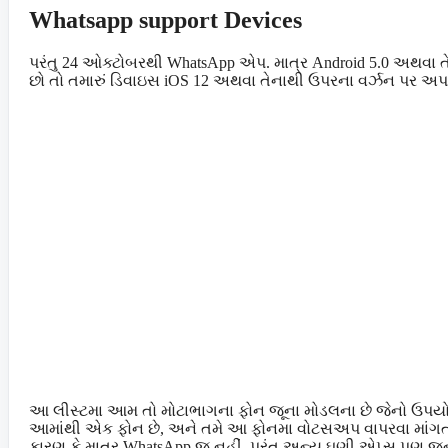
Whatsapp support Devices
પરંતુ 24 ઓક્ટોબરથી WhatsApp એપ. માત્ર Android 5.0 અથવા ત
છો તો તમારું ડિવાઇસ iOS 12 અથવા તેનાથી ઉપરના વર્ઝન પર અપ
આ લીસ્ટમા આમ તો મોટાભાગના ફોન જૂના મોડલના છે જેનો ઉપય
આમાંથી એક ફોન છે, અને તમે આ ફોનમા વોટસઅપ વાપરવા માંગતા હ
કારણ કે માત્ર WhatsApp જ નહીં, પરંતુ અન્ય ઘણી એપ્સ પણ જૂની