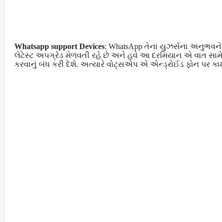
Whatsapp support Devices
: WhatsApp તેના યુઝર્સના અનુભવન
લેટેસ્ટ અપગ્રેડ મેળવતી રહે છે અને હવે આ દરમિયાન એ વાત સામ
કરવાનું બંધ કરી દેશે. અત્યારે વોટ્સએપ એ એન્ડ્રોઈડ ફોન પર કામ કરી