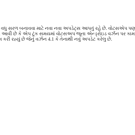
ે વધુ સરળ બનાવવા માટે નવા નવા અપડેટ્સ આપતું રહે છે. વોટસએપ પ
ે આવી છે કે એપ ટૂંક સમયમાં વોટસઅપ જૂના એન્ડ્રોઇડ વર્ઝન પર કામ
 રહ્યું છે જેનું વર્ઝન 4.1 કે તેનાથી નવું અપડેટ કરેલુ છે.