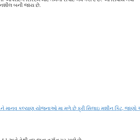
દનશીલ બની જાય છે.
ને માનવ કલ્યાણ યોજનાઓ મા મળે છે ફ્રી સિલાઇ મશીન કિટ, જાણો