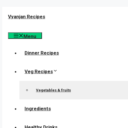
Skip
to
Vyanjan Recipes
content
Menu
Dinner Recipes
Veg Recipes
Vegetables & fruits
Ingredients
Healthy Drinks