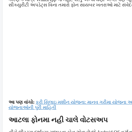
સીકયુરીટી અપડેટ્સ વિના તમારો ફોન સાયબર ખતરાઓ માટે સંવે
આ પણ વાંચો:
ફ્રી સિલાઇ મશીન યોજના: માનવ ગરીમા યોજના અ
યોજનાઓની પુરી માહિતી
આટલા ફોનમા નહી ચાલે વોટસઅપ