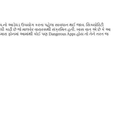
એપ.નો આડેધડ ઉપયોગ કરતા પહેલા સાવધાન થઈ જાવ. સિક્યોરિટી
ોધી કાઢી છે જે માલવેર વાયરસથી સંક્રમિત હતી. ખાસ વાત એ છે કે આ
તમારા ફોનમાં આમાંથી કોઈ પણ Dangerous Apps હોય તો તેને તરત જ