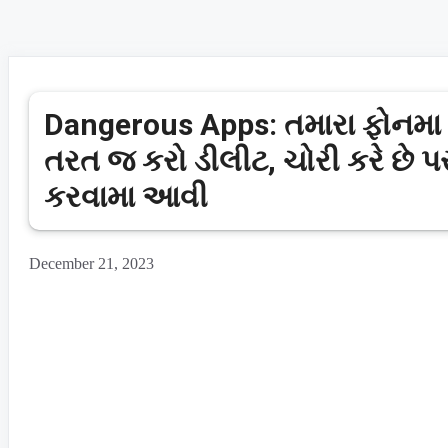
Dangerous Apps: તમારા ફોનમ
તરત જ કરો ડીલીટ, ચોરી કરે છે પર્સ
કરવામા આવી
December 21, 2023