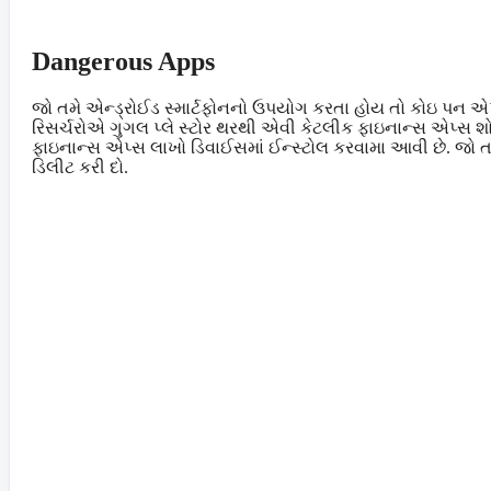
Dangerous Apps
જો તમે એન્ડ્રોઈડ સ્માર્ટફોનનો ઉપયોગ કરતા હોય તો કોઇ પન 
રિસર્ચરોએ ગુગલ પ્લે સ્ટોર થરથી એવી કેટલીક ફાઇનાન્સ એપ્સ શ
ફાઇનાન્સ એપ્સ લાખો ડિવાઈસમાં ઈન્સ્ટોલ કરવામા આવી છે. જો 
ડિલીટ કરી દો.