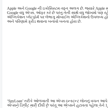
Apple અને Google ની ઇકોસિસ્ટમ તદ્દન અલગ છે. જ્યારે Apple મર્ય
Google વધુ એપ્સ. ઓફર કરે છે પરંતુ તેની સાથે વધુ જોખમો પણ રહેલા
એપ્લિકેશન પ્લેટફોર્મ પર લેભાગુ મોબાઈલ એપ્લિકેશનો ઉપલબ્ધ હો
અને પરિણામે ફ્રૌડ થવાના બનાવો બનતા હોય છે.
‘SpyLoan’ તરીકે ઓળખાતી આ એપ્સ ઇન્સ્ટન્ટ લોનનું વચન આપે છે 
એપ્સને ડિલીટ મારી દીધી છે પરંતુ આ એપ્સને હટાવતા પહેલા તેને 