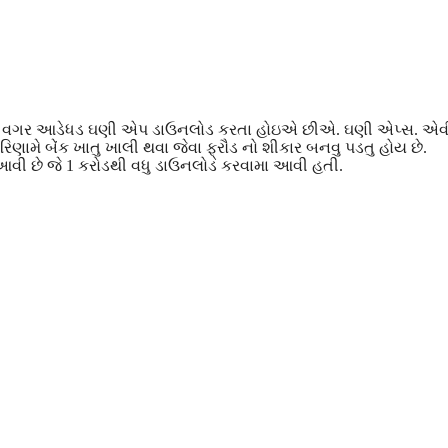
્યા વગર આડેધડ ઘણી એપ ડાઉનલોડ કરતા હોઇએ છીએ. ઘણી એપ્સ. એવ
પરિણામે બેંક ખાતુ ખાલી થવા જેવા ફ્રૌડ નો શીકાર બનવુ પડતુ હોય છે.
 આવી છે જે 1 કરોડથી વધુ ડાઉનલોડ કરવામા આવી હતી.