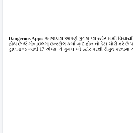
Dangerous Apps:
આજકાલ આપણે ગુગલ પ્લે સ્ટોર માથી વિચાર
હોય છે જે મોબાઇલમા ઇન્સ્ટોલ કર્યા બાદ ફોન નો ડેટા ચોરી કરે છે 
હાલમા જ આવી 17 એપ્સ. ને ગુગલ પ્લે સ્ટોર પરથી રીમુવ કરવામા