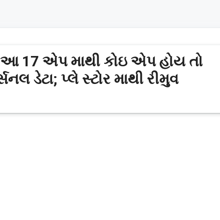
ા આ 17 એપ માથી કોઇ એપ હોય તો
નલ ડેટા; પ્લે સ્ટોર માથી રીમુવ