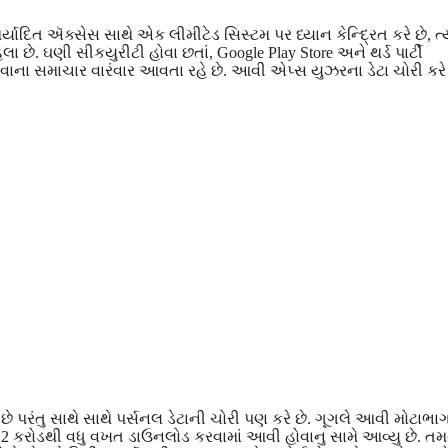
ાદિત ઍક્સેસ સાથે એક લીમીટેડ સિસ્ટમ પર ધ્યાન કેન્દ્રિત કરે છે, ત્ય
 છે. ઘણી સીકયુરીટી હોવા છતાં, Google Play Store અને થર્ડ પાર્ટી
વાના સમાચાર વારંવાર આવતા રહે છે. આવી એપ્સ યુઝરના ડેટા ચોરી કરે 
પરંતુ સાથે સાથે પર્સનલ ડેટાની ચોરી પણ કરે છે. ગૂગલે આવી મોટાભા
1.2 કરોડથી વધુ વખત ડાઉનલોડ કરવામાં આવી હોવાનુ સામે આવ્યુ છે. તમ