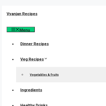
Skip
to
Vyanjan Recipes
content
Menu
Dinner Recipes
Veg Recipes
Vegetables & fruits
Ingredients
Healthy Drinks