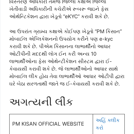
વિસ્તરણ અધિકારી તેમજ જિલ્લા કક્ષાએ જિલ્લા
ખેતીવાડી અધિકારીની કચેરીએ રૂબરૂ જઇને ફેસ
ઓથેન્ટિકેશન દ્વારા ખેડૂતો “eKYC” કરાવી શકે છે.
આ ઉપરાંત ગ્રામ્ય કક્ષાએ કોઈપણ ખેડૂતો “PM કિસાન”
મોબાઈલ એપ્લિકેશનનો ઉપયોગ કરીને પણ e-kyc
કરાવી શકે છે. પીએમ કિસાનના લાભાર્થીનો આધાર
ઓટીપીની મદદથી લોગ ઈન કરી અન્ય 10
લાભાર્થીઓના ફેસ ઓથેન્ટીકેશન સીસ્ટમ દ્વારા ઈ-
કેવાયસી કરાવી શકે છે. જે લાભાર્થીઓનો આધાર સાથે
મોબાઈલ લીંક હોય તેવા લાભાર્થીઓ આધાર ઓટીપી દ્વારા
ઘરે બેઠા સરળતાથી જાતે જ ઈ-કેવાયસી કરાવી શકે છે.
અગત્યની લીંક
અહિં ક્લીક
PM KISAN OFFICIAL WEBSITE
કરો