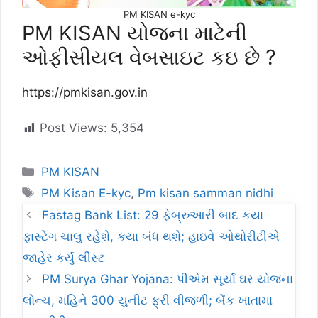
PM KISAN e-kyc
PM KISAN યોજના માટેની
ઓફીસીયલ વેબસાઇટ કઇ છે ?
https://pmkisan.gov.in
Post Views:
5,354
Categories
PM KISAN
Tags
PM Kisan E-kyc
,
Pm kisan samman nidhi
Fastag Bank List: 29 ફેબ્રુઆરી બાદ કયા
ફાસ્ટેગ ચાલુ રહેશે, કયા બંધ થશે; હાઇવે ઓથોરીટીએ
જાહેર કર્યુ લીસ્ટ
PM Surya Ghar Yojana: પીએમ સૂર્યા ઘર યોજના
લોન્ચ, મહિને 300 યુનીટ ફ્રી વીજળી; બેંંક ખાતામા