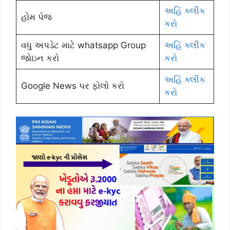
અહિં ક્લીક
હોમ પેજ
કરો
વધુ અપડેટ માટે whatsapp Group
અહિં ક્લીક
જોઇન કરો
કરો
અહિં ક્લીક
Google News પર ફોલો કરો
કરો