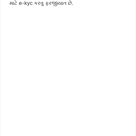
માટે e-kyc કરવુ ફરજીયાત છે.