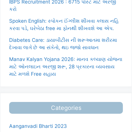
IBPS Recruitment 2026 : 6715 પોસ્ટ માટે અરજી
કરો
Spoken English: સ્પોકન ઈંગ્લીશ શીખવા ક્લાસ નહિ
કરવા પડે, ઘરેબેઠા free મા ફોનથી શીખવશે આ એપ.
Diabetes Care: ડાયાબીટીસ ની શરૂઆતમા શરીરમા
દેખાવા લાગે છે આ સંકેતો, થઇ જજો સાવધાન
Manav Kalyan Yojana 2026: માનવ કલ્યાણ યોજના
માટે ઓનલાઇન અરજી શરૂ, 28 પ્રકારના વ્યવસાય
માટે મળશે Free સહાય
Categories
Aanganvadi Bharti 2023