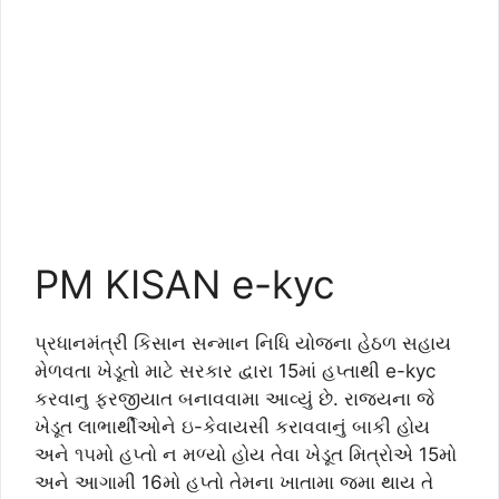
PM KISAN e-kyc
પ્રધાનમંત્રી કિસાન સન્માન નિધિ યોજના હેઠળ સહાય
મેળવતા ખેડૂતો માટે સરકાર દ્વારા 15માં હપ્તાથી e-kyc
કરવાનુ ફરજીયાત બનાવવામા આવ્યું છે. રાજ્યના જે
ખેડૂત લાભાર્થીઓને ઇ-કેવાયસી કરાવવાનું બાકી હોય
અને ૧૫મો હપ્તો ન મળ્યો હોય તેવા ખેડૂત મિત્રોએ 15મો
અને આગામી 16મો હપ્તો તેમના ખાતામા જમા થાય તે