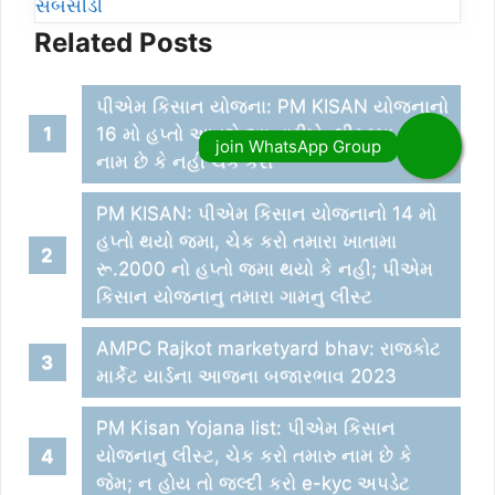
સબસીડી
Related Posts
પીએમ કિસાન યોજના: PM KISAN યોજનાનો
16 મો હપ્તો આવશે આ તારીખે, લીસ્ટમા તમારુ
નામ છે કે નહી ચેક કરો
PM KISAN: પીએમ કિસાન યોજનાનો 14 મો
હપ્તો થયો જમા, ચેક કરો તમારા ખાતામા
રૂ.2000 નો હપ્તો જમા થયો કે નહી; પીએમ
કિસાન યોજનાનુ તમારા ગામનુ લીસ્ટ
AMPC Rajkot marketyard bhav: રાજકોટ
માર્કેટ યાર્ડના આજના બજારભાવ 2023
PM Kisan Yojana list: પીએમ કિસાન
યોજનાનુ લીસ્ટ, ચેક કરો તમારુ નામ છે કે
જેમ; ન હોય તો જલ્દી કરો e-kyc અપડેટ