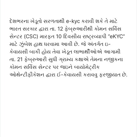
દેશભરના ખેડૂતો સરળતાથી e-kyc કરાવી શકે તે માટે
ભારત સરકાર દ્વારા તા. 12 ફેબ્રુઆરીથી કોમન સર્વિસ
સેન્ટર (CSC) મારફત 10 દિવસીય રાષ્ટ્રવ્યાપી “eKYC”
માટે ઝુંબેશ હાથ ધરવામા આવી છે. જે અંતર્ગત ઇ-
કેવાયસી બાકી હોય તેવા ખેડૂત લાભાર્થીઓએ આગામી
તા. 21 ફેબ્રુઆરી સુધી ગ્રામ્ય કક્ષાએ તેમના નજીકના
કોમન સર્વિસ સેન્ટર પર જઇને બાયોમેટ્રીક
ઓથેન્ટીફીકેશન દ્વારા ઈ-કેવાયસી કરાવવુ ફરજીયાત છે.