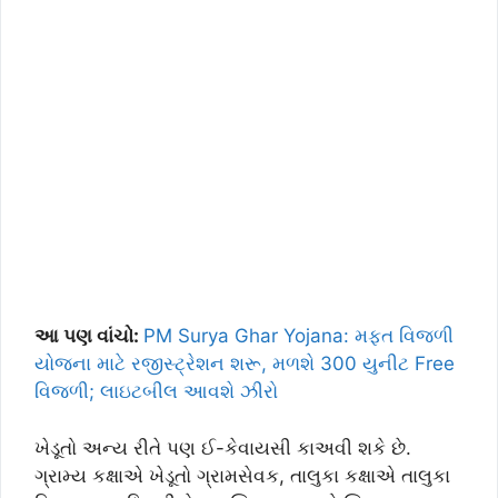
આ પણ વાંચો:
PM Surya Ghar Yojana: મફત વિજળી
યોજના માટે રજીસ્ટ્રેશન શરૂ, મળશે 300 યુનીટ Free
વિજળી; લાઇટબીલ આવશે ઝીરો
ખેડૂતો અન્ય રીતે પણ ઈ-કેવાયસી કાઅવી શકે છે.
ગ્રામ્ય કક્ષાએ ખેડૂતો ગ્રામસેવક, તાલુકા કક્ષાએ તાલુકા