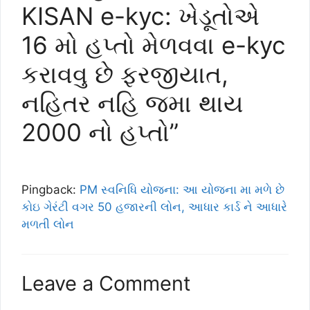
KISAN e-kyc: ખેડૂતોએ
16 મો હપ્તો મેળવવા e-kyc
કરાવવુ છે ફરજીયાત,
નહિતર નહિ જમા થાય
2000 નો હપ્તો”
Pingback:
PM સ્વનિધિ યોજના: આ યોજના મા મળે છે
કોઇ ગેરંટી વગર 50 હજારની લોન, આધાર કાર્ડ ને આધારે
મળતી લોન
Leave a Comment