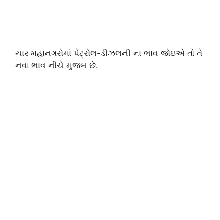
ચાર મહાનગરોમાં પેટ્રોલ-ડીઝલની ના ભાવ જોઇએ તો તે
નવા ભાવ નીચે મુજબ છે.