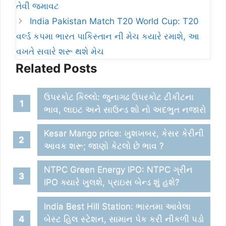
તેવી જમાવટ
India Pakistan Match T20 World Cup: T20
વર્લ્ડ કપમા ભારત પાકિસ્તાન ની મેચ કયારે રમાશે, આ
વખતે સવારે શરૂ થશે મેચ
Related Posts
ઉપરકોટ કિલ્લો: જુનાગઢ ઉપરકોટ ટીકીટના
ભાવ, લાઇટ અને સાઉન્ડ શો નો અદભુત નજારો
Kesar Mango price: ખુશખબર, કેસર કેરીની
આવક શરૂ; જાણો કેટલો છે ભાવ ?
NTPC Green Energy IPO: NTPC ગ્રીન
IPO ક્યારે ખુલશે, પ્રાઇસ બેન્ડ શું હશે?
India Best Hill Station: ભારતમા આવેલા
બેસ્ટ હિલ સ્ટેશન, સામાન પેક કરી નીકળી પડો