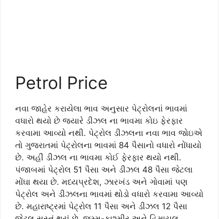
Petrol Price
નવા જાહેર કરાયેલા ભાવ અનુસાર પેટ્રોલનાં ભાવમાં
વધારો થયો છે જ્યારે ડીઝલ ના ભાવમા કોઇ ફેરફાર
કરવામા આવ્યો નથી. પેટ્રોલ ડીઝલના નવા ભાવ જોઇએ
તો ગુજરાતમાં પેટ્રોલના ભાવમાં 84 પૈસાનો વધારો નોંધાયો
છે. અહીં ડીઝલ ના ભાવમા કોઈ ફેરફાર થયો નથી.
પંજાબમાં પેટ્રોલ 51 પૈસા અને ડીઝલ 48 પૈસા જેટલા
મોંઘા થયા છે. મધ્યપ્રદેશ, ઝારખંડ અને ગોવામાં પણ
પેટ્રોલ અને ડીઝલના ભાવમાં થોડો વધારો કરવામા આવ્યો
છે. મહારાષ્ટ્રમાં પેટ્રોલ 11 પૈસા અને ડીઝલ 12 પૈસા
જેટલુ સસ્તું થયું છે. જમ્મુ-કાશ્મીર અને હિમાચલ