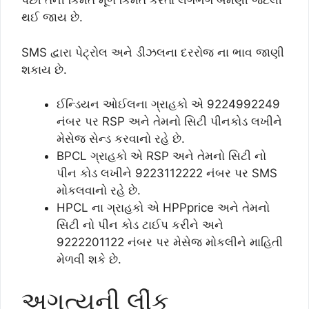
પછી તેની કિંમત મૂળ કિંમત કરતા લગભગ બમણી જેટલી
થઈ જાય છે.
SMS દ્વારા પેટ્રોલ અને ડીઝલના દરરોજ ના ભાવ જાણી
શકાય છે.
ઈન્ડિયન ઓઈલના ગ્રાહકો એ 9224992249
નંબર પર RSP અને તેમનો સિટી પીનકોડ લખીને
મેસેજ સેન્ડ કરવાનો રહે છે.
BPCL ગ્રાહકો એ RSP અને તેમનો સિટી નો
પીન કોડ લખીને 9223112222 નંબર પર SMS
મોકલવાનો રહે છે.
HPCL ના ગ્રાહકો એ HPPprice અને તેમનો
સિટી નો પીન કોડ ટાઈપ કરીને અને
9222201122 નંબર પર મેસેજ મોકલીને માહિતી
મેળવી શકે છે.
અગત્યની લીંક