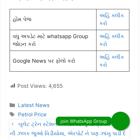
અહિં ક્લીક
હોમ પેજ
કરો
વધુ અપડેટ માટે whatsapp Group
અહિં ક્લીક
જોઇન કરો
કરો
અહિં ક્લીક
Google News પર ફોલો કરો
કરો
Post Views:
4,655
Categories
Latest News
Tags
Petrol Price
બુલેટ ટ્રેન સ્ટેશન: અમદાવાદ બુલેટ ટ્રેન સ્ટેશન
ની ઝલક જુઓ વિડીયોમા, એરપોર્ટ ને પણ ઝાંખુ પાડી દે