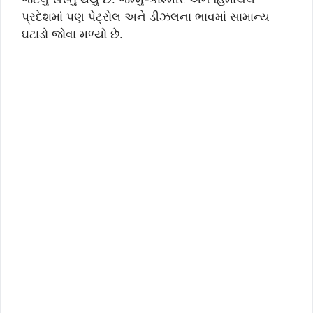
પ્રદેશમાં પણ પેટ્રોલ અને ડીઝલના ભાવમાં સામાન્ય
ઘટાડો જોવા મળ્યો છે.