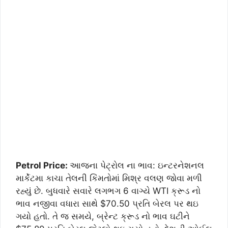
Petrol Price:
આજના પેટ્રોલ ના ભાવ: ઇન્ટરનેશનલ
માર્કેટમા કાચા તેલની કિંમતોમાં મિશ્ર વલણ જોવા મળી
રહ્યું છે. બુધવારે સવારે લગભગ 6 વાગ્યે WTI ક્રૂડ નો
ભાવ નજીવા વધારા સાથે $70.50 પ્રતિ બેરલ પર થઇ
ગયો હતો. તે જ સમયે, બ્રેન્ટ ક્રૂડ નો ભાવ ઘટીને