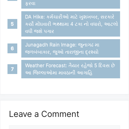
ફરવા
DA Hike: કર્મચારીઓ માટે ખુશખબર, સરકારે
કર્યો મોંઘવારી ભથ્થામા 4 ટકા નો વધારો, આટલો
વધી જશે પગાર
Junagadh Rain Image: જુનાગઢ મા
જળબંબાકાર, જુઓ તારાજીના દ્રશ્યો
Weather Forecast: તૈયાર રહેજો 5 દિવસ છે
આ જિલ્લાઓમા માવઠાની આગાહિ
Leave a Comment
Comment