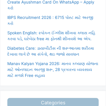
Create Ayushman Card On WhatsApp – Apply
કરો
IBPS Recruitment 2026 : 6715 પોસ્ટ માટે અરજી
કરો
Spoken English: સ્પોકન ઈંગ્લીશ શીખવા ક્લાસ નહિ
કરવા પડે, ઘરેબેઠા free મા ફોનથી શીખવશે આ એપ.
Diabetes Care: ડાયાબીટીસ ની શરૂઆતમા શરીરમા
દેખાવા લાગે છે આ સંકેતો, થઇ જજો સાવધાન
Manav Kalyan Yojana 2026: માનવ કલ્યાણ યોજના
માટે ઓનલાઇન અરજી શરૂ, 28 પ્રકારના વ્યવસાય
માટે મળશે Free સહાય
Categories