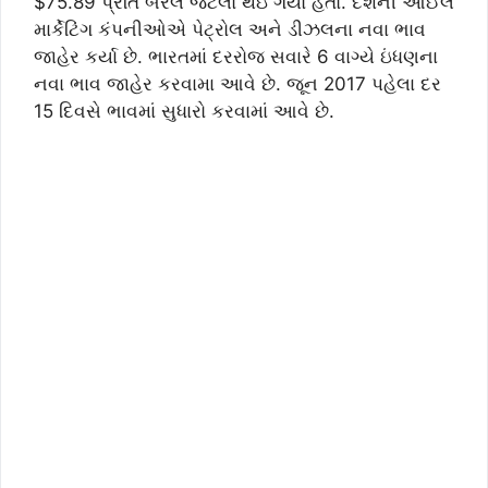
$75.89 પ્રતિ બેરલ જેટલો થઇ ગયો હતો. દેશની ઓઈલ
માર્કેટિંગ કંપનીઓએ પેટ્રોલ અને ડીઝલના નવા ભાવ
જાહેર કર્યા છે. ભારતમાં દરરોજ સવારે 6 વાગ્યે ઇંધણના
નવા ભાવ જાહેર કરવામા આવે છે. જૂન 2017 પહેલા દર
15 દિવસે ભાવમાં સુધારો કરવામાં આવે છે.