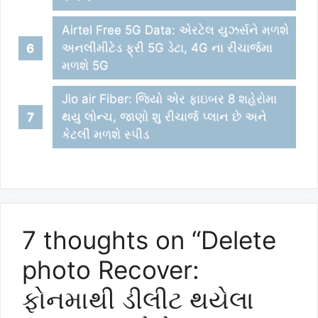
Airtel Free 5G Data: એરટેલ યુઝર્સને મળશે
અનલીમીટેડ ફ્રી 5G ડેટા, 4G ના રીચાર્જમા
મળશે 5G
Jio air Fiber: જિયો એર ફાઇબર 8 શહેરોમા
થયુ લોન્ચ, જાણો શુ રીચાર્જ પ્લાન છે અને
કેટલી મળશે સ્પીડ
7 thoughts on “Delete
photo Recover:
ફોનમાથી ડીલીટ થયેલા