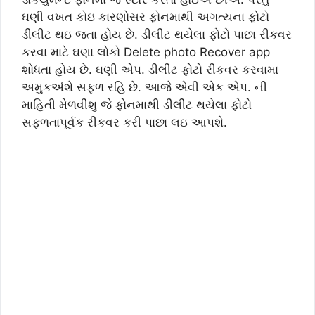
ઘણી વખત કોઇ કારણોસર ફોનમાથી અગત્યના ફોટો
ડીલીટ થઇ જતા હોય છે. ડીલીટ થયેલા ફોટો પાછા રીકવર
કરવા માટે ઘણા લોકો Delete photo Recover app
શોધતા હોય છે. ઘણી એપ. ડીલીટ ફોટો રીકવર કરવામા
અમુકઅંશે સફળ રહિ છે. આજે એવી એક એપ. ની
માહિતી મેળવીશુ જે ફોનમાથી ડીલીટ થયેલા ફોટો
સફળતાપૂર્વક રીકવર કરી પાછા લઇ આપશે.