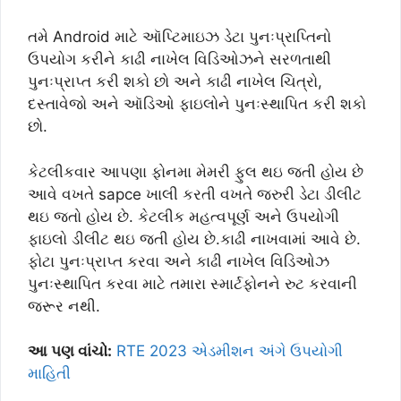
તમે Android માટે ઑપ્ટિમાઇઝ ડેટા પુનઃપ્રાપ્તિનો
ઉપયોગ કરીને કાઢી નાખેલ વિડિઓઝને સરળતાથી
પુનઃપ્રાપ્ત કરી શકો છો અને કાઢી નાખેલ ચિત્રો,
દસ્તાવેજો અને ઑડિઓ ફાઇલોને પુનઃસ્થાપિત કરી શકો
છો.
કેટલીકવાર આપણા ફોનમા મેમરી ફુલ થઇ જતી હોય છે
આવે વખતે sapce ખાલી કરતી વખતે જરુરી ડેટા ડીલીટ
થઇ જતો હોય છે. કેટલીક મહત્વપૂર્ણ અને ઉપયોગી
ફાઇલો ડીલીટ થઇ જતી હોય છે.કાઢી નાખવામાં આવે છે.
ફોટા પુનઃપ્રાપ્ત કરવા અને કાઢી નાખેલ વિડિઓઝ
પુનઃસ્થાપિત કરવા માટે તમારા સ્માર્ટફોનને રુટ કરવાની
જરૂર નથી.
આ પણ વાંચો:
RTE 2023 એડમીશન અંગે ઉપયોગી
માહિતી