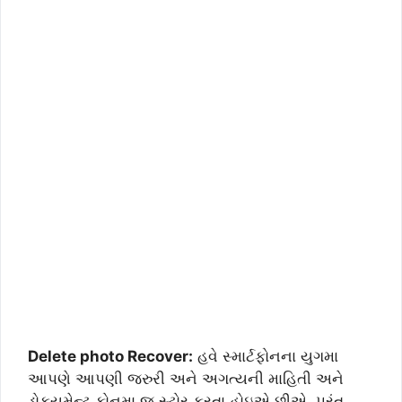
Delete photo Recover:
હવે સ્માર્ટફોનના યુગમા
આપણે આપણી જરુરી અને અગત્યની માહિતી અને
ડોકયુમેન્ટ ફોનમા જ સ્ટોર કરતા હોઇએ છીએ. પરંતુ