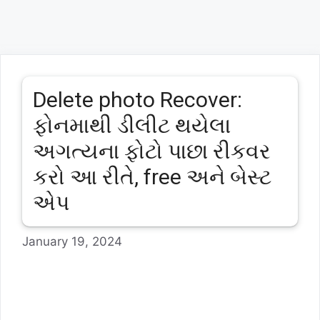
Delete photo Recover:
ફોનમાથી ડીલીટ થયેલા
અગત્યના ફોટો પાછા રીકવર
કરો આ રીતે, free અને બેસ્ટ
એપ
January 19, 2024