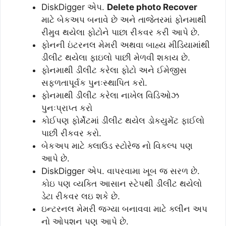
DiskDigger એપ.
Delete photo Recover
માટે બેકઅપ બનાવે છે અને તાજેતરમાં ફોનમાથી
રીમુવ થયેલા ફોટોને પાછા રીકવર કરી આપે છે.
ફોનની ઇંટરનલ મેમરી અથવા બાહ્ય મીડિયામાંથી
ડીલીટ થયેલા ફાઇલો પાછી મેળવી શકાય છે.
ફોનમાથી ડીલીટ કરેલા ફોટો અને ઈમેજીસ
સફળતાપૂર્વક પુનઃસ્થાપિત કરો.
ફોનમાથી ડીલીટ કરેલા નાખેલ વિડિઓઝ
પુનઃપ્રાપ્ત કરો
કોઈપણ ફોર્મેટમાં ડીલીટ થયેલ ડોકયુમેંટ ફાઈલો
પાછી રીકવર કરો.
બેકઅપ માટે ક્લાઉડ સ્ટોરેજ નો વિકલ્પ પણ
આપે છે.
DiskDigger એપ. વાપરવામા ખૂબ જ સરળ છે.
કોઇ પણ વ્યક્તિ આસાન સ્ટેપથી ડીલીટ થયેલો
ડેટા રીકવર લઇ શકે છે.
ઇન્ટરનલ મેમરી જગ્યા બનાવવા માટે ક્લીન અપ
નો ઓપશન પણ આપે છે.