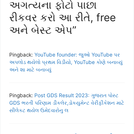
અગત્યના ફોટો પાછા
રીકવર કરો આ રીતે, free
અને બેસ્ટ એપ”
Pingback:
YouTube founder: જુઓ YouTube પર
અપલોડ થયેલો પ્રથમ વિડીયો, YouTube કોણે બનાવ્યું
અને શા માટે બનાવ્યું
Pingback:
Post GDS Result 2023: ગુજરાત પોસ્ટ
GDS ભરતી પરિણામ ડીકલેર,ડોકયુમેન્ટ વેરીફીકેશન માટે
સીલેકટ થયેલ ઉમેદવારોનુ લ