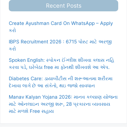
Recent Posts
Create Ayushman Card On WhatsApp – Apply
કરો
IBPS Recruitment 2026 : 6715 પોસ્ટ માટે અરજી
કરો
Spoken English: સ્પોકન ઈંગ્લીશ શીખવા ક્લાસ નહિ
કરવા પડે, ઘરેબેઠા free મા ફોનથી શીખવશે આ એપ.
Diabetes Care: ડાયાબીટીસ ની શરૂઆતમા શરીરમા
દેખાવા લાગે છે આ સંકેતો, થઇ જજો સાવધાન
Manav Kalyan Yojana 2026: માનવ કલ્યાણ યોજના
માટે ઓનલાઇન અરજી શરૂ, 28 પ્રકારના વ્યવસાય
માટે મળશે Free સહાય