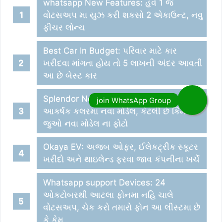
whatsapp New Features: હવે 1 જ
વોટસઅપ મા યુઝ કરી શકસો 2 એકાઉન્ટ, નવુ
ફીચર લોન્ચ
Best Car In Budget: પરિવાર માટે કાર
ખરીદવા માંગતા હોય તો 5 લાખની અંદર આવતી
આ છે બેસ્ટ કાર
Splendor New Model: હિરો Splendor plus
આકર્ષક કલરમા નવા મોડેલ, કેટલી છે કિંમત;
જુઓ નવા મોડેલ ના ફોટો
Okaya EV: અજબ ઓફર, ઈલેકટ્રીક સ્કૂટર
ખરીદો અને થાઇલેન્ડ ફરવા જાવ કંપનીના ખર્ચે
Whatsapp support Devices: 24
ઓકટોબરથી આટલા ફોનમા નહિ ચાલે
વોટસઅપ, ચેક કરો તમારો ફોન આ લીસ્ટમા છે
કે કેમ