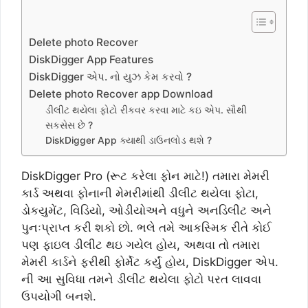
Delete photo Recover
DiskDigger App Features
DiskDigger એપ. નો યુઝ કેમ કરવો ?
Delete photo Recover app Download
ડીલીટ થયેલા ફોટો રીકવર કરવા માટે કઇ એપ. સૌથી
સકસેસ છે ?
DiskDigger App ક્યાથી ડાઉનલોડ થશે ?
DiskDigger Pro (રૂટ કરેલા ફોન માટે!) તમારા મેમરી
કાર્ડ અથવા ફોનાની મેમરીમાંથી ડીલીટ થયેલા ફોટા,
ડોકયુમેંટ, વિડિયો, ઓડીયોઅને વધુને અનડિલીટ અને
પુનઃપ્રાપ્ત કરી શકો છો. ભલે તમે આકસ્મિક રીતે કોઈ
પણ ફાઇલ ડીલીટ થઇ ગયેલ હોય, અથવા તો તમારા
મેમરી કાર્ડને ફરીથી ફોર્મેટ કર્યું હોય, DiskDigger એપ.
ની આ સુવિધા તમને ડીલીટ થયેલા ફોટો પરત લાવવા
ઉપયોગી બનશે.