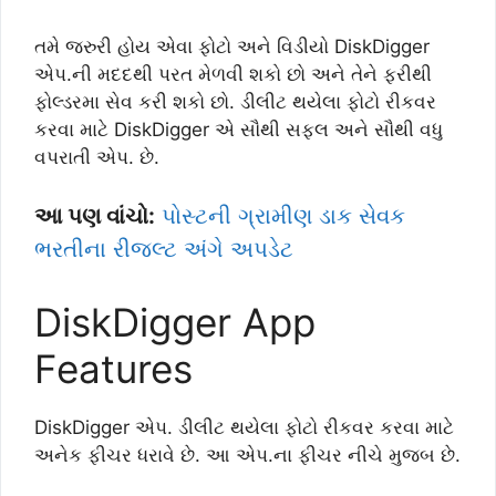
તમે જરુરી હોય એવા ફોટો અને વિડીયો DiskDigger
એપ.ની મદદથી પરત મેળવી શકો છો અને તેને ફરીથી
ફોલ્ડરમા સેવ કરી શકો છો. ડીલીટ થયેલા ફોટો રીકવર
કરવા માટે DiskDigger એ સૌથી સફલ અને સૌથી વધુ
વપરાતી એપ. છે.
આ પણ વાંચો:
પોસ્ટની ગ્રામીણ ડાક સેવક
ભરતીના રીજલ્ટ અંગે અપડેટ
DiskDigger App
Features
DiskDigger એપ. ડીલીટ થયેલા ફોટો રીકવર કરવા માટે
અનેક ફીચર ધરાવે છે. આ એપ.ના ફીચર નીચે મુજબ છે.