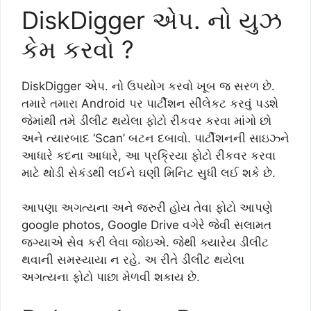
DiskDigger એપ. નો યુઝ
કેમ કરવો ?
DiskDigger એપ. નો ઉપયોગ કરવો ખૂબ જ સરળ છે.
તમારે તમારા Android પર પાર્ટીશન સીલેકટ કરવું પડશે
જેમાંથી તમે ડીલીટ થયેલા ફોટો રીકવર કરવા માંગો છો
અને ત્યારબાદ ‘Scan’ બટન દબાવો. પાર્ટીશનની સાઇઝ્ને
આધારે કદના આધારે, આ પ્રક્રિયા ફોટો રીકવર કરવા
માટે થોડી સેકંડથી લઈને ઘણી મિનિટ સુધી લઈ શકે છે.
આપણા અગત્યના અને જરુરી હોય તેવા ફોટો આપણે
google photos, Google Drive વગેરે જેવી સલામત
જગ્યાએ સેવ કરી લેવા જોઇએ. જેથી ક્યારેય ડીલીટ
થવાની સમસ્યાયા ન રહે. અ રીતે ડીલીટ થયેલા
અગત્યના ફોટો પાછા મેળવી શકાય છે.