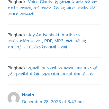
Pingback:
Voice Clarity: શુ ફોનમા અવાજ કલીયર
નથી સંભળાતો, કરો આટલા ઉપાય; વોઈસ કલીયારીટી
આવશે ગજબની
Pingback:
Jay Aadyashakti Aarti: જય
આદ્યાશક્તિ આરતી, PDF, MP3 અને વિડીયો;
નવરાત્રી મા દરરોજ ઉપયોગી બનશે
Pingback:
સૂવાની ટેવ પરથી વ્યક્તિનો સ્વભાવ જાણો:
ટૂટીયુ વળીને કે ઊંધા સૂતા લોકો સ્વભાવે કેવા હોય છે
Navin
December 28, 2023 at 6:47 pm