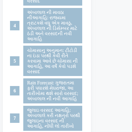
વરસાદ
અંબાલાલ ની માવઠા
નીઆગાહિ: રાજયમા
ત્રાટકશે વધુ એક માવઠુ,
અંબાલાલ ની ડિસેમ્બર માટે
ઠંડી અને વરસાદની નવી
આગાહિ
ચોમાસાનુ અનુમાન: ટીટોડી
ના ઇંડા પરથી કેવી રીતે
કરવામા આવે છે ચોમાસા ની
આગાહિ, આ વર્ષે કેવો પડશે
વરસાદ
Rain Forecast: ગુજરાતમા
ફરી પધારશે મેઘરાજા, આ
તારીખોમા થશે સારો વરસાદ;
અંબાલાલ ની નવી આગાહિ
જુલાઇ વરસાદ આગાહિ:
અંબાલાલે કરી નક્ષત્રો પરથી
જુલાઇના વરસાદ ની
આગાહિ, નોંધી લો તારીખો