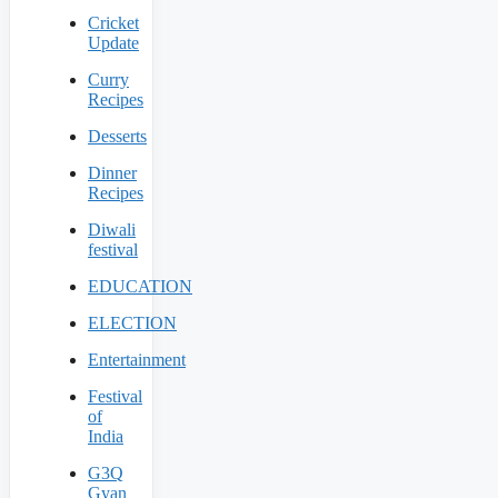
Cricket
Update
Curry
Recipes
Desserts
Dinner
Recipes
Diwali
festival
EDUCATION
ELECTION
Entertainment
Festival
of
India
G3Q
Gyan