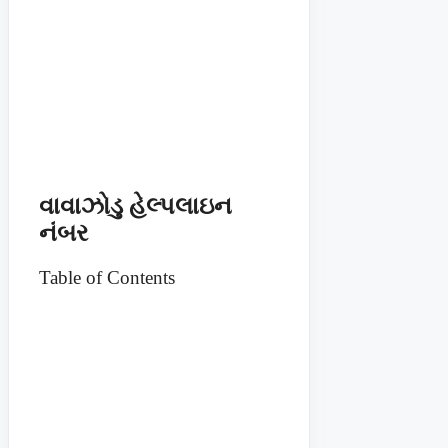
વાવાઝોડુ હેલ્પલાઇન
નંબર
Table of Contents