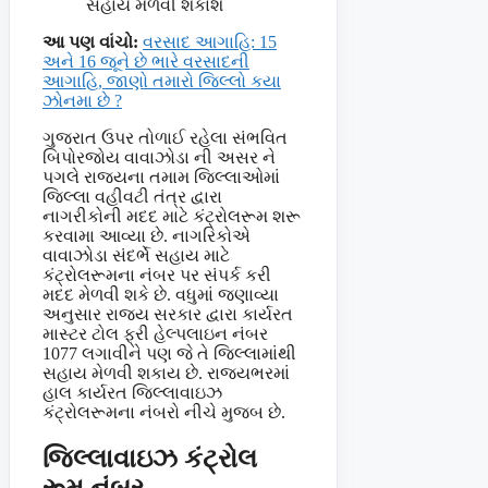
સહાય મેળવી શકાશે
આ પણ વાંચો:
વરસાદ આગાહિ: 15
અને 16 જૂને છે ભારે વરસાદની
આગાહિ, જાણો તમારો જિલ્લો કયા
ઝોનમા છે ?
ગુજરાત ઉપર તોળાઈ રહેલા સંભવિત
બિપોરજોય વાવાઝોડા ની અસર ને
પગલે રાજ્યના તમામ જિલ્લાઓમાં
જિલ્લા વહીવટી તંત્ર દ્વારા
નાગરીકોની મદદ માટે કંટ્રોલરૂમ શરૂ
કરવામા આવ્યા છે. નાગરિકોએ
વાવાઝોડા સંદર્ભે સહાય માટે
કંટ્રોલરૂમના નંબર પર સંપર્ક કરી
મદદ મેળવી શકે છે. વધુમાં જણાવ્યા
અનુસાર રાજ્ય સરકાર દ્વારા કાર્યરત
માસ્ટર ટોલ ફ્રી હેલ્પલાઇન નંબર
1077 લગાવીને પણ જે તે જિલ્લામાંથી
સહાય મેળવી શકાય છે. રાજ્યભરમાં
હાલ કાર્યરત જિલ્લાવાઇઝ
કંટ્રોલરૂમના નંબરો નીચે મુજબ છે.
જિલ્લાવાઇઝ કંટ્રોલ
રૂમ નંબર