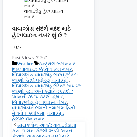
વાવાઝોડુ હેલ્પલાઇન
નંબર
વાવાઝોડા સંદર્ભે મદદ માટે
હેલ્પલાઇન નંબર શું છે ?
1077
Post Views:
7,767
Categories
Tags
Weather
કન્ટ્રોલ રૂમ નંબર
,
જિલ્લાવાઇઝ કંટ્રોલ રૂમ નંબર
,
બિપોરજોય વાવાઝોડુ લાઇવ ટ્રેકર:
જાણો કેટલે પહોંચ્યુ વાવાઝોડુ
,
બિપોરજોય વાવાઝોડુ લેટેસ્ટ અપડેટ:
જાણો ક્યા અને ક્યારે ટકરાશે ?
પવનની ઝડપ કેટલી હશે ?
,
બિપોરજોય હેલ્પલાઇન નંબર
,
વાવાઝોડાને લગતી તમામ માહિતી
મેળવો 1 ક્લીકમા
,
વાવાઝોડુ
હેલ્પલાઇન નંબર
સાયક્લોન એલર્ટ: વાવાઝોડામા
કયા ગામમા કેટલી ઝડપે અવન
ફૂંકાશે, અસરગ્રસ્ત ગામો માટે