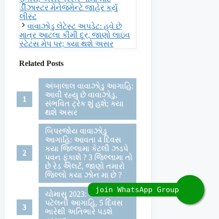
ડીઝાસ્ટર મેનેજમેન્ટે જાહેર કર્યુ
લીસ્ટ
વાવાઝોડુ લેટેસ્ટ અપડેટ: હવે છે
માત્ર આટલા કીમી દૂર, જાણો લાઇવ
સ્ટેટસ મેપ પર; ક્યા થશે અસર
Related Posts
અંબાલાલ વાવાઝોડુ આગાહિ:
આવી રહ્યુ છે વાવાઝોડુ,
સંભવિત ટ્રેક શું હશે; ક્યા
થશે અસર
બિપરજોય વાવાઝોડુ
આગાહિ: આવતા 4 દિવસ
કયા જિલ્લામા કેટલી ઝડપે
પવન ફૂંકાશે ? 3 જિલ્લામા તો
છે રેડ એલર્ટ, જાણો તમારો
જિલ્લો કયા ઝોન મા છે ?
ચોમાસુ 2023: અંબાલાલ
પટેલની આગાહિ, 5 દિવસ
ભારેથી અતિભારે પડશે