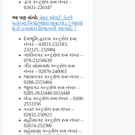
ડાંગ કન્ટ્રોલ રુમ નંબર –
02631-220347
આ પણ વાંચો:
વેધર એલર્ટ: કેટલે
પહોંચ્યુ બિપોરજોય વાવાઝોડુ ? જાણો
શું છે હવામાન વિભાગની આગાહિ ?
દેવભૂમિ દ્વારકા કન્ટ્રોલ રુમ
નંબર – 02833-232183,
232125, 232084
ગાંધીનગર કન્ટ્રોલ રુમ નંબર –
079-23256639
ગીર સોમનાથ કન્ટ્રોલ રુમ
નંબર – 02876-240063
જામનગર કન્ટ્રોલ રુમ નંબર –
0288-2553404
જૂનાગઢ કન્ટ્રોલ રુમ નંબર –
0285-2633446/2633448
ખેડા કન્ટ્રોલ રુમ નંબર – 0268-
2553356
કચ્છ કન્ટ્રોલ રુમ નંબર –
02832-250923
મહીસાગર કન્ટ્રોલ રુમ નંબર –
02674-252300
મહેસાણા કન્ટ્રોલ રુમ નંબર –