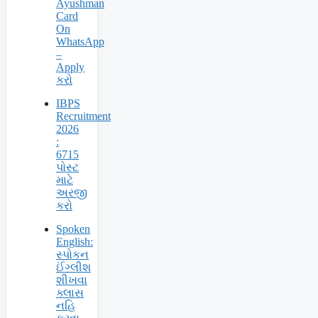
Ayushman
Card
On
WhatsApp
–
Apply
કરો
IBPS
Recruitment
2026
:
6715
પોસ્ટ
માટે
અરજી
કરો
Spoken
English:
સ્પોકન
ઈંગ્લીશ
શીખવા
ક્લાસ
નહિ