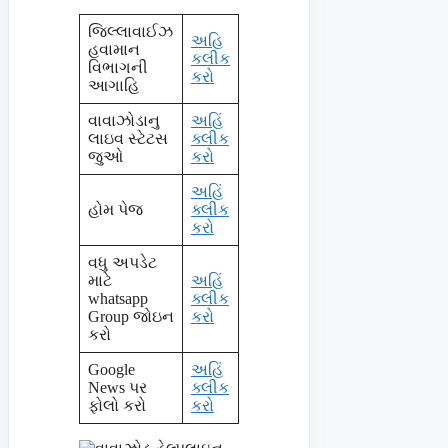
જિલ્લાવાઈઝ
અહિ
હવામાન
કલીક
વિભાગની
કરો
આગાહિ
વાવાઝોડાનુ
અહિં
લાઇવ સ્ટેટસ
ક્લીક
જુઓ
કરો
અહિં
હોમ પેજ
ક્લીક
કરો
વધુ અપડેટ
માટે
અહિં
whatsapp
ક્લીક
Group જોઇન
કરો
કરો
Google
અહિં
News પર
ક્લીક
ફોલો કરો
કરો