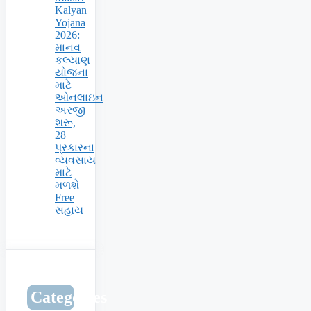
Kalyan
Yojana
2026:
માનવ
કલ્યાણ
યોજના
માટે
ઓનલાઇન
અરજી
શરૂ,
28
પ્રકારના
વ્યવસાય
માટે
મળશે
Free
સહાય
Categories