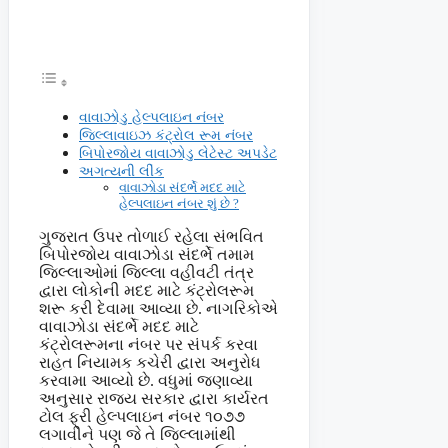
વાવાઝોડુ હેલ્પલાઇન નંબર
જિલ્લાવાઇઝ કંટ્રોલ રૂમ નંબર
બિપોરજોય વાવાઝોડુ લેટેસ્ટ અપડેટ
અગત્યની લીંક
વાવાઝોડા સંદર્ભે મદદ માટે
હેલ્પલાઇન નંબર શું છે ?
ગુજરાત ઉપર તોળાઈ રહેલા સંભવિત
બિપોરજોય વાવાઝોડા સંદર્ભે તમામ
જિલ્લાઓમાં જિલ્લા વહીવટી તંત્ર
દ્વારા લોકોની મદદ માટે કંટ્રોલરૂમ
શરૂ કરી દેવામા આવ્યા છે. નાગરિકોએ
વાવાઝોડા સંદર્ભે મદદ માટે
કંટ્રોલરૂમના નંબર પર સંપર્ક કરવા
રાહત નિયામક કચેરી દ્વારા અનુરોધ
કરવામા આવ્યો છે. વધુમાં જણાવ્યા
અનુસાર રાજ્ય સરકાર દ્વારા કાર્યરત
ટોલ ફ્રી હેલ્પલાઇન નંબર ૧૦૭૭
લગાવીને પણ જે તે જિલ્લામાંથી