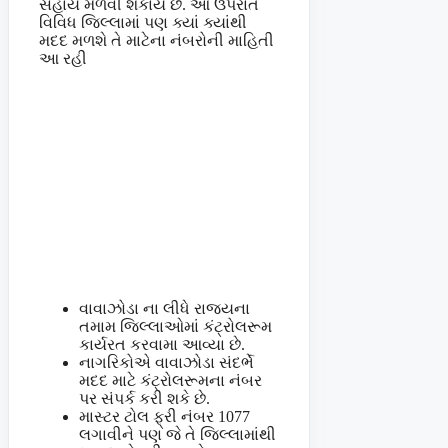
સહાય મેળવી શકાય છે. આ ઉપરાંત
વિવિધ જિલ્લામાં પણ ક્યાં ક્યાંથી
મદદ મળશે તે માટેના નંબરોની માહિતી
આ રહી
વાવાઝોડા ના લીધે રાજ્યના
તમામ જિલ્લાઓમાં કંટ્રોલરૂમ
કાર્યરત કરવામા આવ્યા છે.
નાગરિકોએ વાવાઝોડા સંદર્ભે
મદદ માટે કંટ્રોલરૂમના નંબર
પર સંપર્ક કરી શકે છે.
માસ્ટર ટોલ ફ્રી નંબર 1077
લગાવીને પણ જે તે જિલ્લામાંથી