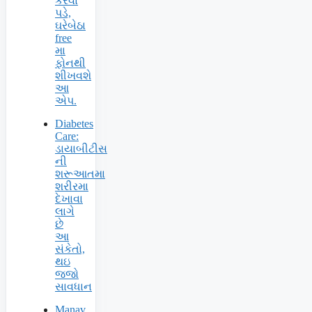
કરવા
પડે,
ઘરેબેઠા
free
મા
ફોનથી
શીખવશે
આ
એપ.
Diabetes
Care:
ડાયાબીટીસ
ની
શરૂઆતમા
શરીરમા
દેખાવા
લાગે
છે
આ
સંકેતો,
થઇ
જજો
સાવધાન
Manav