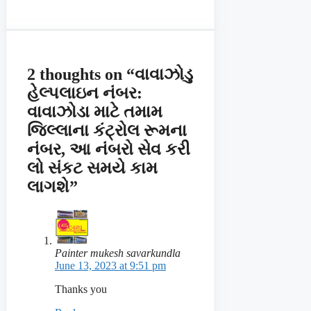
2 thoughts on “વાવાઝોડુ
હેલ્પલાઇન નંબર:
વાવાઝોડા માટે તમામ
જિલ્લાના કંટ્રોલ રૂમના
નંબર, આ નંબરો સેવ કરી
લો સંકટ સમયે કામ
લાગશે”
Painter mukesh savarkundla
June 13, 2023 at 9:51 pm
Thanks you