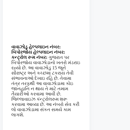
વાવાઝોડુ હેલ્પલાઇન નંબર:
બિપોરજોય હેલ્પલાઇન નંબર:
કન્ટ્રોલ રૂમ નંબર:
ગુજરાત પર
બિપોરજોય વાવાઝોડાનો ખતરો મંડરાઇ
રહ્યો છે. આ વાવાઝોડુ 15 જૂને
સૌરાષ્ટ્ર અને કચ્છમા ટકરાય તેવી
સંભાવનાઓ દેખાઇ રહિ છે. તેવામા
તંત્ર તરફથી આ વાવાઝોડામા કોઇ
જાનહાનિ ન થાય તે માટે તમામ
તૈયારીઓ કરવામા આવી છે.
જિલ્લાવાઇઝ કંન્ટ્રોલરુમ શરૂ
કરવામા આવ્યા છે. આ નંબરો સેવ કરી
લો વાવાઝોડામા સંકત સમયે કામ
લાગશે.