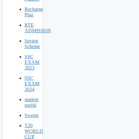
Recharge
Plan
RTE
ADMISSON
Saving
Scheme
SSC
EXAM
2023
SSC
EXAM
2024
student
useful
Sweets
T20
WORLD
CUP