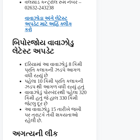
વલસાડ કન્ટ્રોલ રુમ નંબર –
02632-243238
વાવાઝોડા અંગે લેટેસ્ટ
અપડેટ માટે અહિં ક્લીક
કરો
બિપોરજોય વાવાઝોડુ
લેટેસ્ટ અપડેટ
દરિયામાં આ વાવાઝોડું 8 કિમી
પ્રતિ કલાકની ઝડપે આગળ
વધી રહ્યું છે
પહેલા 10 કિમી પ્રતિ કલાકની
ઝડપ થી આગળ વધી રહ્યું હતું
વાવાઝોડું પોરબંદરથી પહેલા 320
કિમી હતું જે હાલ 330 કિમી
જેટલુ દૂર છે
આ વાવાઝોડુ 15 તારીખે જખૌ
પર ત્રાટકે તેવી શકયતાઓ
રહેલી છે.
અગત્યની લીંક