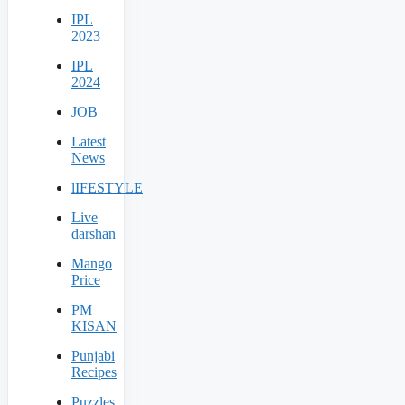
IPL
2023
IPL
2024
JOB
Latest
News
lIFESTYLE
Live
darshan
Mango
Price
PM
KISAN
Punjabi
Recipes
Puzzles