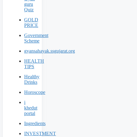
guru
Quiz
GOLD
PRICE
Government
Scheme
gyansahayak.ssgujarat.org
HEALTH
TIPS
Healthy
Drinks
Horoscope
i
khedut
portal
Ingredients
INVESTMENT