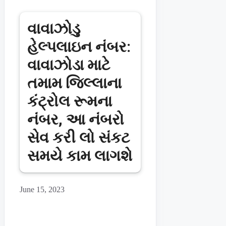
વાવાઝોડુ
હેલ્પલાઇન નંબર:
વાવાઝોડા માટે
તમામ જિલ્લાના
કંટ્રોલ રૂમના
નંબર, આ નંબરો
સેવ કરી લો સંકટ
સમયે કામ લાગશે
June 15, 2023