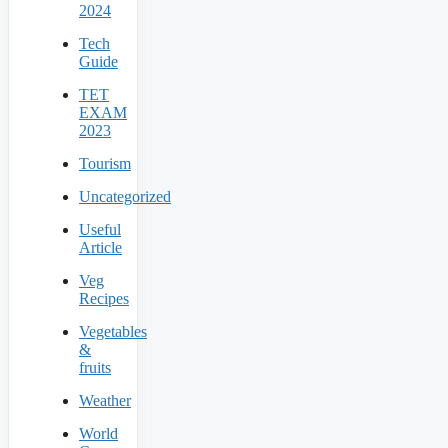
2024
Tech
Guide
TET
EXAM
2023
Tourism
Uncategorized
Useful
Article
Veg
Recipes
Vegetables
&
fruits
Weather
World