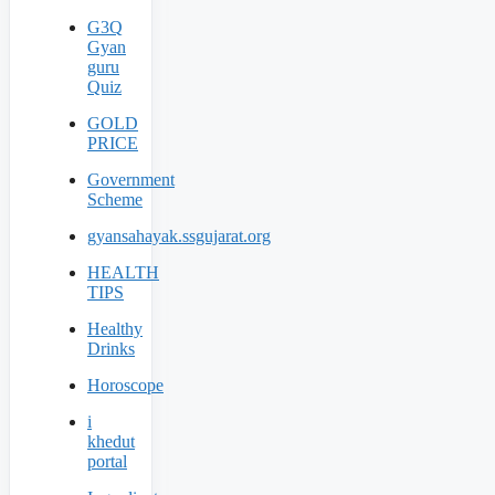
G3Q
Gyan
guru
Quiz
GOLD
PRICE
Government
Scheme
gyansahayak.ssgujarat.org
HEALTH
TIPS
Healthy
Drinks
Horoscope
i
khedut
portal