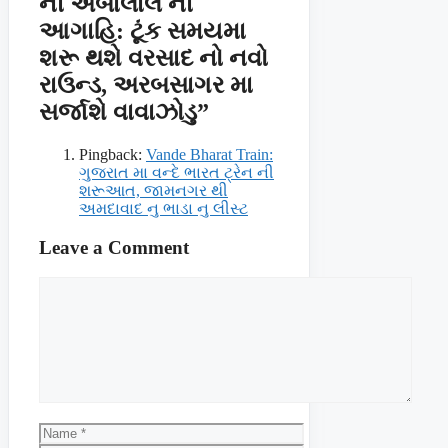
ની અંબાલાલ ની
આગાહિ: ટૂંક સમયમા
શરૂ થશે વરસાદ નો નવો
રાઉન્ડ, અરબસાગર મા
સર્જાશે વાવાઝોડુ”
Pingback:
Vande Bharat Train:
ગુજરાત મા વન્દે ભારત ટ્રેન ની
શરૂઆત, જામનગર થી
અમદાવાદ નુ ભાડા નુ લીસ્ટ
Leave a Comment
Comment
Name