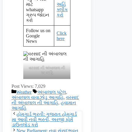
માટે
અહિં
whatsapp
ક્લીક
ગ્રુપ જોઇન
કરો
કરો
Follow us on
Click
Google
here
News
વરસાદ ની અંબાલાલ ની
આગાહિ
Post Views:
7,029
Categories
Tags
Weather
અંબાલાલ પટેલ
,
અંબાલાલ વાવાઝોડુ આગાહિ
,
વરસાદ
ની અંબાલાલ ની આગાહિ
,
હવામાન
આગાહિ
હોમગાર્ડ ભરતી: ગુજરાત હોમગાર્ડ
મા આવી નવી ભરતી, અરજી ફોર્મ
ડાઉનલોડ કરો
New Parliament: નવા સંસદભવન