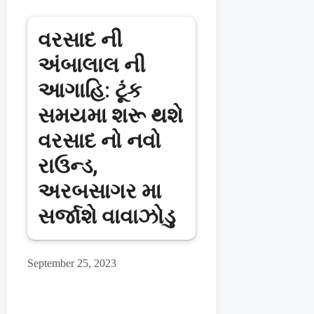
વરસાદ ની
અંબાલાલ ની
આગાહિ: ટૂંક
સમયમા શરૂ થશે
વરસાદ નો નવો
રાઉન્ડ,
અરબસાગર મા
સર્જાશે વાવાઝોડુ
September 25, 2023