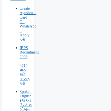
Create
Ayushman
Card
On
WhatsApp
–
Apply
કરો
IBPS
Recruitment
2026
:
6715
પોસ્ટ
માટે
અરજી
કરો
Spoken
English:
સ્પોકન
ઈંગ્લીશ
શીખવા