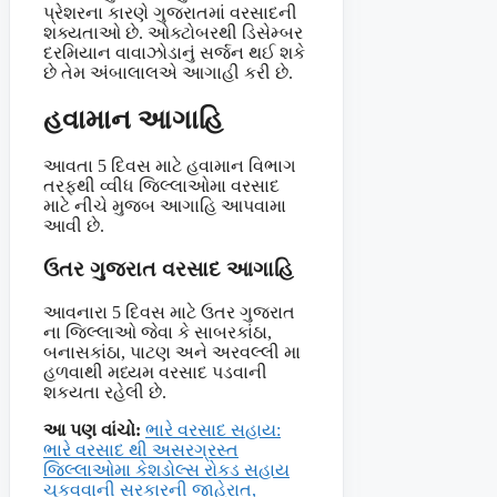
પ્રેશરના કારણે ગુજરાતમાં વરસાદની
શક્યતાઓ છે. ઓક્ટોબરથી ડિસેમ્બર
દરમિયાન વાવાઝોડાનું સર્જન થઈ શકે
છે તેમ અંબાલાલએ આગાહી કરી છે.
હવામાન આગાહિ
આવતા 5 દિવસ માટે હવામાન વિભાગ
તરફથી વ્વીધ જિલ્લાઓમા વરસાદ
માટે નીચે મુજબ આગાહિ આપવામા
આવી છે.
ઉતર ગુજરાત વરસાદ આગાહિ
આવનારા 5 દિવસ માટે ઉતર ગુજરાત
ના જિલ્લાઓ જેવા કે સાબરકાંઠા,
બનાસકાંઠા, પાટણ અને અરવલ્લી મા
હળવાથી મધ્યમ વરસાદ પડવાની
શકયતા રહેલી છે.
આ પણ વાંચો:
ભારે વરસાદ સહાય:
ભારે વરસાદ થી અસરગ્રસ્ત
જિલ્લાઓમા કેશડોલ્સ રોકડ સહાય
ચૂકવવાની સરકારની જાહેરાત,