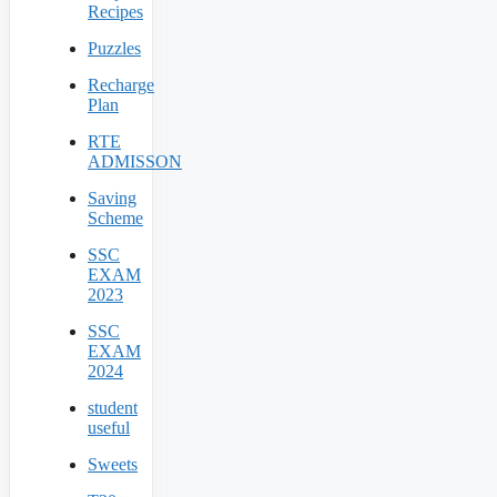
Recipes
Puzzles
Recharge
Plan
RTE
ADMISSON
Saving
Scheme
SSC
EXAM
2023
SSC
EXAM
2024
student
useful
Sweets