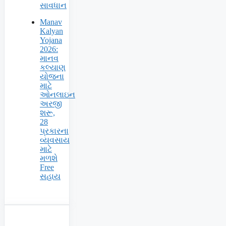
સાવધાન
Manav
Kalyan
Yojana
2026:
માનવ
કલ્યાણ
યોજના
માટે
ઓનલાઇન
અરજી
શરૂ,
28
પ્રકારના
વ્યવસાય
માટે
મળશે
Free
સહાય