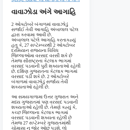
વાવાઝોડા અંગે આગાહિ
2 ઓક્ટોબરે બંગાળમાં વાવાઝોડું
સર્જાઈ તેવી આગાહિ અંબાલાલ પટેલ
દ્વારા કરવામા આવી છે.
અંબાલાલ પટેલે આગાહિ કરતાકહ્યું
હતુ કે, 27 સપ્ટેમ્બરથી 2 ઓક્ટોબર
દરમિયાન રાજ્યના વિવિધ
જિલ્લાઓમા વરસાદ વરસી શકે છે
તેમજ સૌરાષ્ટ્રના કેટલાક ભાગમાં
વરસાદ પડવાની પુરી શક્યતાઓ રહેલી
છે. દક્ષિણ ગુજરાતના કેટલાક ભાગમાં
વરસાદ પડી શકે છે. 2 ઓક્ટોબરે
બંગાળમાં વાવાઝોડું સર્જાય તેવી
શકયતાઓ રહેલી છે.
આ સમયગાળામા ઉત્તર ગુજરાત અને
મધ્ય ગુજરાતમાં પણ વરસાદ પડવાની
શક્યતાઓ રહેલી છે. તેમણે કહ્યું કે,
કચ્છ જિલ્લાના કેટલાક ભાગમાં
વરસાદ પડવાની શક્યતા રહેલી છે
તેમજ 27 સપ્ટેમ્બરે ગુજરાતમાંથી
ચોમાસા નુ જોર ઓછુ પડશે. લો