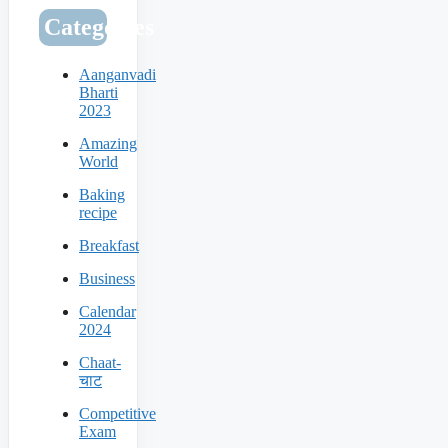
Categories
Aanganvadi
Bharti
2023
Amazing
World
Baking
recipe
Breakfast
Business
Calendar
2024
Chaat-
चाट
Competitive
Exam