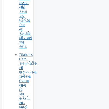
ક્લાસ
નહિ
કરવા
પડે,
ઘરેબેઠા
free
મા
ફોનથી
શીખવશે
આ
એપ.
Diabetes
Care:
ડાયાબીટીસ
ની
શરૂઆતમા
શરીરમા
દેખાવા
લાગે
છે
આ
સંકેતો,
થઇ
જજો