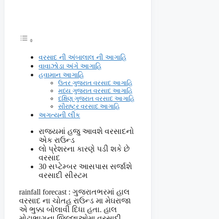
વરસાદ ની અંબાલાલ ની આગાહિ
વાવાઝોડા અંગે આગાહિ
હવામાન આગાહિ
ઉતર ગુજરાત વરસાદ આગાહિ
મધ્ય ગુજરાત વરસાદ આગાહિ
દક્ષિણ ગુજરાત વરસાદ આગાહિ
સૌરાષ્ટ્ર વરસાદ આગાહિ
અગત્યની લીંક
રાજ્યમાં હજુ આવશે વરસાદનો
એક રાઉન્ડ
લો પ્રેશરના કારણે પડી શકે છે
વરસાદ
30 સપ્ટેમ્બર આસપાસ સર્જાશે
વરસાદી સીસ્ટમ
rainfall forecast : ગુજરાતભરમાં હાલ
વરસાદ ના ચોતહ રાઉન્ડ મા મેઘરાજા
એ ભુક્કા બોલાવી દિધા હતા. હાલ
મોટાભાગના જિલ્લાઓમા વરસાદી