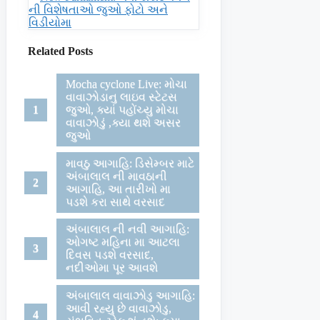
ની વિશેષતાઓ જુઓ ફોટો અને
વિડીયોમા
Related Posts
Mocha cyclone Live: મોચા
વાવાઝોડાનુ લાઇવ સ્ટેટસ
જુઓ, ક્યાં પહોંચ્યુ મોચા
વાવાઝોડું ,ક્યા થશે અસર
જુઓ
માવઠુ આગાહિ: ડિસેમ્બર માટે
અંબાલાલ ની માવઠાની
આગાહિ, આ તારીખો મા
પડશે કરા સાથે વરસાદ
અંબાલાલ ની નવી આગાહિ:
ઓગષ્ટ મહિના મા આટલા
દિવસ પડશે વરસાદ,
નદીઓમા પૂર આવશે
અંબાલાલ વાવાઝોડુ આગાહિ:
આવી રહ્યુ છે વાવાઝોડુ,