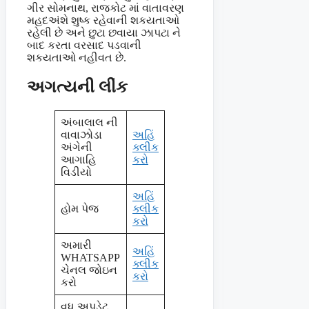
ગીર સોમનાથ, રાજકોટ માં વાતાવરણ
મહદઅંશે શુષ્ક રહેવાની શકયતાઓ
રહેલી છે અને છુટા છવાયા ઝાપટા ને
બાદ કરતા વરસાદ પડવાની
શકયતાઓ નહીવત છે.
અગત્યની લીંક
અંબાલાલ ની
વાવાઝોડા
અહિં
અંગેની
ક્લીક
આગાહિ
કરો
વિડીયો
અહિં
હોમ પેજ
ક્લીક
કરો
અમારી
અહિં
WHATSAPP
ક્લીક
ચેનલ જોઇન
કરો
કરો
વધુ અપડેટ