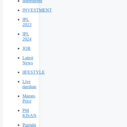
Ingredients
INVESTMENT
IPL
2023
IPL
2024
JOB
Latest
News
lIFESTYLE
Live
darshan
Mango
Price
PM
KISAN
Punjabi