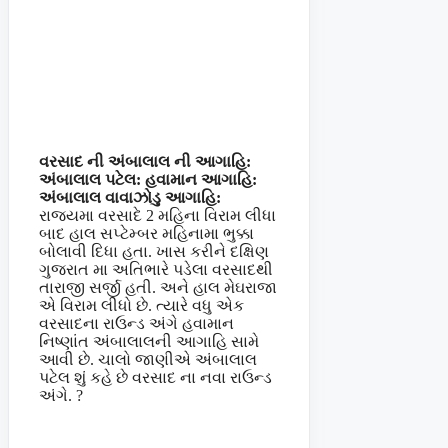
વરસાદ ની અંબાલાલ ની આગાહિ:
અંબાલાલ પટેલ: હવામાન આગાહિ:
અંબાલાલ વાવાઝોડુ આગાહિ:
રાજયમા વરસાદે 2 મહિના વિરામ લીધા
બાદ હાલ સપ્ટેમ્બર મહિનામા ભુક્કા
બોલાવી દિધા હતા. ખાસ કરીને દક્ષિણ
ગુજરાત મા અતિભારે પડેલા વરસાદથી
તારાજી સર્જી હતી. અને હાલ મેઘરાજા
એ વિરામ લીધો છે. ત્યારે વધુ એક
વરસાદના રાઉન્ડ અંગે હવામાન
નિષ્ણાંત અંબાલાલની આગાહિ સામે
આવી છે. ચાલો જાણીએ અંબાલાલ
પટેલ શું કહે છે વરસાદ ના નવા રાઉન્ડ
અંગે. ?