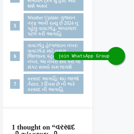
સંભવિત ટ્રેક શું હશે; ક્યા
થશે અસર
Weather Update: ગુજરાત
તરફ આવી રહ્યુ છે 2024 નુ
પહેલુ વાવાઝોડુ, અંબાલાલ
પટેલે કરી આગાહિ
વાવાઝોડુ હેલ્પલાઇન નંબર:
વાવાઝોડા માટે તમામ
જિલ્લાના કંટ્રોલ રૂમના
નંબર, આ નંબરો સેવ કરી લો
સંકટ સમયે કામ લાગશે
વરસાદ આગાહિ: થઇ જાજો
તૈયાર, 3 દિવસ છે ની ભારે
વરસાદ ની આગાહિ
1 thought on “વરસાદ