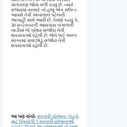
વાતાવરણ જોવા મળી રહ્યું છે. ત્યારે
રાજ્યમાં વરસાદ નો હજુ એક રાઉન્ડ
આવશે તેવી અંબાલાલ પટેલની
આગાહી સામે આવી છે. તેમણે કહ્યું કે,
30 સપ્ટેમ્બરની આસપાસ બંગાળની
ખાડીમાં લો પ્રેશર સર્જાય તેવી
શકયતાઓ રહેલી છે. જેને લઈ અરબ
સાગરમાં વાવાઝોડું સર્જાય તેવી
શકયતાઓ રહેલી છે.
આ પણ વાંચો:
સરકારી યોજના: ખેડૂતો
માટે ઉપયોગી 5 સરકારી યોજનાઓ,
ફટાફટ ઉઠાવો આ યોજનાઓ નો લાભ