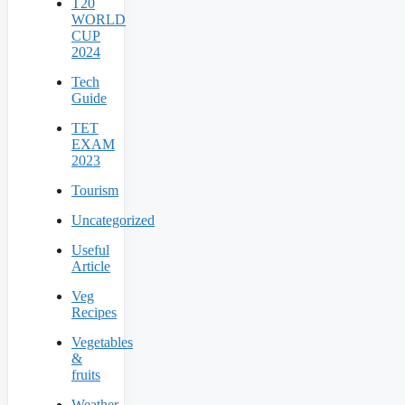
T20
WORLD
CUP
2024
Tech
Guide
TET
EXAM
2023
Tourism
Uncategorized
Useful
Article
Veg
Recipes
Vegetables
&
fruits
Weather