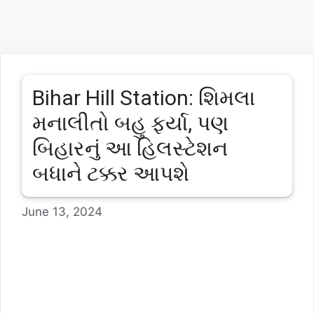
Bihar Hill Station: શિમલા
મનાલીતો બહુ ફર્યા, પણ
બિહારનું આ હિલસ્ટેશન
બધાને ટક્કર આપશે
June 13, 2024