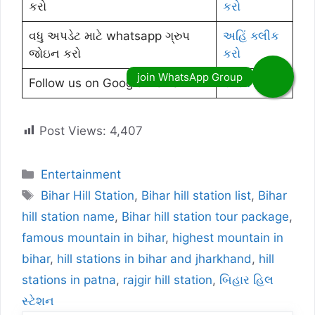
કરો
કરો
વધુ અપડેટ માટે whatsapp ગ્રુપ
અહિં ક્લીક
જોઇન કરો
કરો
Follow us on Google News
Click here
Post Views:
4,407
Categories
Entertainment
Tags
Bihar Hill Station
,
Bihar hill station list
,
Bihar
hill station name
,
Bihar hill station tour package
,
famous mountain in bihar
,
highest mountain in
bihar
,
hill stations in bihar and jharkhand
,
hill
stations in patna
,
rajgir hill station
,
બિહાર હિલ
સ્ટેશન