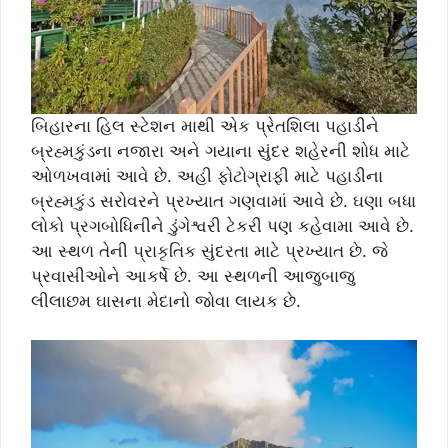
બિહારના હિલ સ્ટેશન માથી એક પ્રેતશિલા પહાડીને
બ્રહ્મકુંડના નજારા અને ગયાના સુંદર શહેરની શોધ માટે
ઓળખવામાં આવે છે. અહી ફોટોગ્રાફી માટે પહાડીના
બ્રહ્મકુંડ સરોવરને પ્રખ્યાત ગણવામાં આવે છે. ઘણા બધા
લોકો પ્રગબોધિનીને ડુંગેશ્વરી ટેકરી પણ કહેવામા આવે છે.
આ સ્થળ તેની પ્રાકૃતિક સુંદરતા માટે પ્રખ્યાત છે. જે
પ્રવાસીઓને આકર્ષે છે. આ સ્થળની આજુબાજુ
લીલાછમ ઘાસના મેદાનો જોવા લાયક છે.