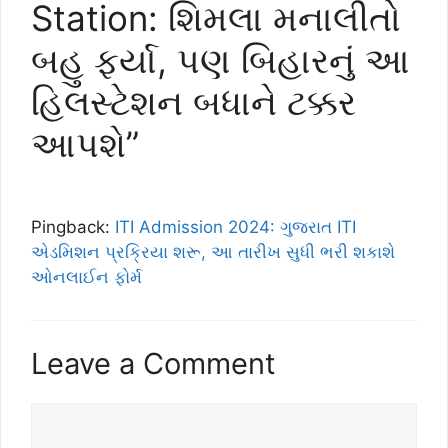
Station: શિમલા મનાલીતો
બહુ ફર્યા, પણ બિહારનું આ
હિલસ્ટેશન બધાને ટક્કર
આપશે”
Pingback:
ITI Admission 2024: ગુજરાત ITI
એડમિશન પ્રક્રિયા શરૂ, આ તારીખ સુધી ભરી શકાશે
ઓનલાઈન ફોર્મ
Leave a Comment
Comment