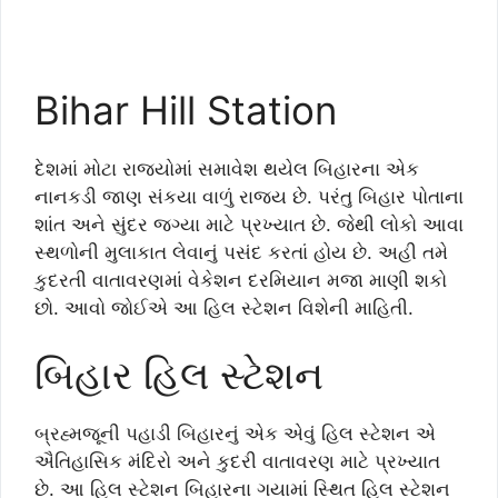
Bihar Hill Station
દેશમાં મોટા રાજ્યોમાં સમાવેશ થયેલ બિહારના એક
નાનકડી જાણ સંકયા વાળું રાજ્ય છે. પરંતુ બિહાર પોતાના
શાંત અને સુંદર જગ્યા માટે પ્રખ્યાત છે. જેથી લોકો આવા
સ્થળોની મુલાકાત લેવાનું પસંદ કરતાં હોય છે. અહી તમે
કુદરતી વાતાવરણમાં વેકેશન દરમિયાન મજા માણી શકો
છો. આવો જોઈએ આ હિલ સ્ટેશન વિશેની માહિતી.
બિહાર હિલ સ્ટેશન
બ્રહ્મજૂની પહાડી બિહારનું એક એવું હિલ સ્ટેશન એ
ઐતિહાસિક મંદિરો અને કુદરી વાતાવરણ માટે પ્રખ્યાત
છે. આ હિલ સ્ટેશન બિહારના ગયામાં સ્થિત હિલ સ્ટેશન