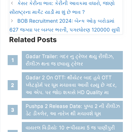
કેસર કેરીના ભાવ: કેરીની આવકમા વધારો, જાણો
સૌરાષ્ટ્રના માર્કેટ યાર્ડો મા શું છે ભાવ ?
BOB Recruitment 2024: બેન્ક ઓફ બરોડામાં
627 જગ્યા પર બમ્પર ભરતી, પગરધોરણ 120000 સુધી
Related Posts
Gadar Trailer: ગદર નુ ટ્રેલર થયુ રીલીઝ,
રીલીઝ થતા જ છવાયુ ટ્રેલર
Gadar 2 On OTT: થીયેટર બાદ હવે OTT
પ્લેટફોર્મ પર ધૂમ મચાવવા આવી રહ્યુ છે ગદર,
આ એપ. પર જોઇ શકાસે HD Quality મા
Pushpa 2 Release Date: પુષ્પા 2 ની રીલીઝ
ડેટ ડીકલેર, આ તારેખ થી મચાવશે ધૂમ
વાયરલ વિડીયો: 10 રૂપીયામા 5 જ પાણીપુરી