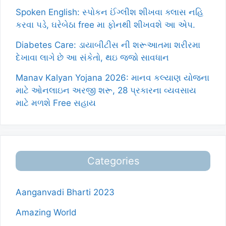
Spoken English: સ્પોકન ઈંગ્લીશ શીખવા ક્લાસ નહિ
કરવા પડે, ઘરેબેઠા free મા ફોનથી શીખવશે આ એપ.
Diabetes Care: ડાયાબીટીસ ની શરૂઆતમા શરીરમા
દેખાવા લાગે છે આ સંકેતો, થઇ જજો સાવધાન
Manav Kalyan Yojana 2026: માનવ કલ્યાણ યોજના
માટે ઓનલાઇન અરજી શરૂ, 28 પ્રકારના વ્યવસાય
માટે મળશે Free સહાય
Categories
Aanganvadi Bharti 2023
Amazing World