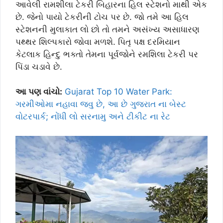
આવેલી રામશીલા ટેકરી બિહારના હિલ સ્ટેશનો માથી એક
છે. જેનો પાયો ટેકરીની ટોચ પર છે. જો તમે આ હિલ
સ્ટેશનની મુલાકાત લો છો તો તમને અસંખ્ય અસાધારણ
પથ્થર શિલ્પકારો જોવા મળશે. પિતૃ પક્ષ દરમિયાન
કેટલાક હિન્દુ ભક્તો તેમના પૂર્વજોને રમશિલા ટેકરી પર
પિંડા ચડાવે છે.
આ પણ વાંચો:
Gujarat Top 10 Water Park:
ગરમીઓમા નહાવા જવુ છે, આ છે ગુજરાત ના બેસ્ટ
વોટરપાર્ક; નોંધી લો સરનામુ અને ટીકીટ ના રેટ