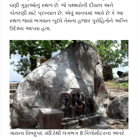
ઘણી ગુફાઓનું સ્થળ છે. જે પથ્થરોની દીવાલ અને
કોતરણી માટે પ્રખ્યાત છે. એવું માનવમાં આવે છે કે આ
સ્થળ જ્યાં ભગવાન બુધ્ધે તેમના હજાર પુરોહિતોને અગ્નિ
ઉદેશ્ય આપ્યા હતા.
ગાયના વિષ્ણુપદ મંદિરેથી લગભગ 8 કિલોમીટરના અંતરે