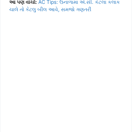
આ પણ વાંચો:
AC Tips: ઉનાળામા એ.સી. કેટલા કલાક
ચાલે તો કેટલુ બીલ આવે, સમજો ગણતરી