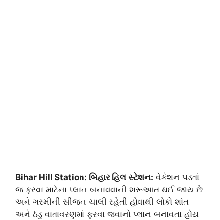
Bihar Hill Station: બિહાર હિલ સ્ટેશન:
વેકેશન પડતાં
જ ફરવા માટેના પ્લાન બનાવવાની શરૂઆત થઈ જાય છે
અને ગરમીની સીજન ચાલી રહેતી હોવાથી લોકો શાંત
અને ઠંડુ વાતાવરણમાં ફરવા જવાનો પ્લાન બનાવતા હોય