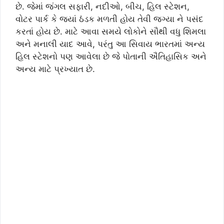
છે. જેમાં જંગલ સફારી, નદીઓ, બીચ, હિલ સ્ટેશન,
વોટર પાર્ક કે જ્યાં ઠંડક મળતી હોય તેવી જગ્યા ને પસંદ
કરતાં હોય છે. માટે આવા સમયે લોકોને સૌથી વધુ શિમલા
અને મનાલી યાદ આવે, પરંતુ આ સિવાય ભારતમાં અન્ય
હિલ સ્ટેશનો પણ આવેલા છે જે પોતાની ઐતિહાસિક અને
અન્ય માટે પ્રખ્યાત છે.