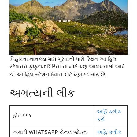
બિહારના નાનકડા ગામ ગુરપાની પાસે સ્થિત આ હિલ
સ્ટેશનને કુક્કુટપદગિરિના ના નામે પણ ઓળખવામાં આવે
છે. આ હિલ સ્ટેશન ધ્યાન માટે ખૂબ જ સારું છે.
અગત્યની લીંક
અહિં ક્લીક
હોમ પેજ
કરો
અમારી WHATSAPP ચેનલ જોઇન
અહિં ક્લીક