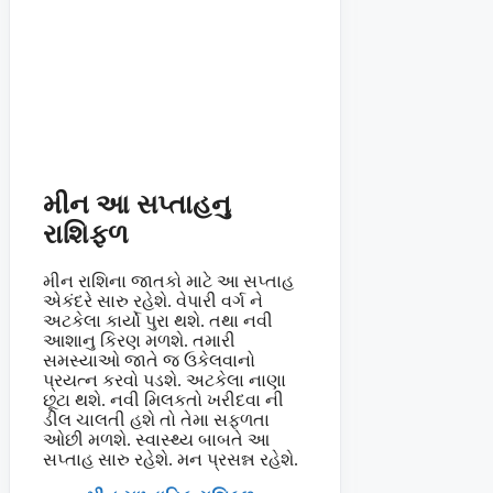
મીન આ સપ્તાહનુ
રાશિફળ
મીન રાશિના જાતકો માટે આ સપ્તાહ
એકંદરે સારુ રહેશે. વેપારી વર્ગ ને
અટકેલા કાર્યો પુરા થશે. તથા નવી
આશાનુ કિરણ મળશે. તમારી
સમસ્યાઓ જાતે જ ઉકેલવાનો
પ્રયત્ન કરવો પડશે. અટકેલા નાણા
છૂટા થશે. નવી મિલકતો ખરીદવા ની
ડીલ ચાલતી હશે તો તેમા સફળતા
ઓછી મળશે. સ્વાસ્થ્ય બાબતે આ
સપ્તાહ સારુ રહેશે. મન પ્રસન્ન રહેશે.