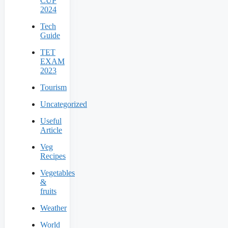
CUP
2024
Tech
Guide
TET
EXAM
2023
Tourism
Uncategorized
Useful
Article
Veg
Recipes
Vegetables
&
fruits
Weather
World