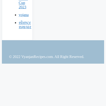
Cup
2023
yojana
સૌરાષ્ટ્ર
સમાચાર
© 2022 VyanjanRecipes.com. All Right Reserved.