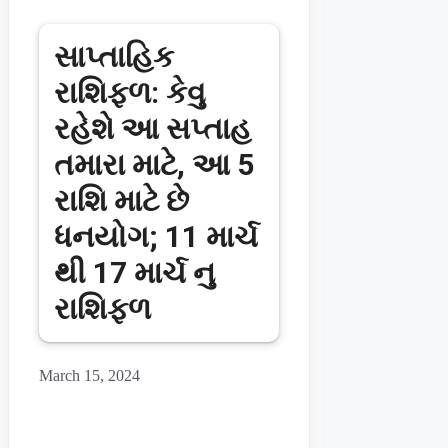
સાપ્તાહિક
રાશિફળ: કેવુ
રહેશે આ સપ્તાહ
તમારા માટે, આ 5
રાશિ માટે છે
ધનયોગ; 11 માર્ચ
થી 17 માર્ચ નુ
રાશિફળ
March 15, 2024