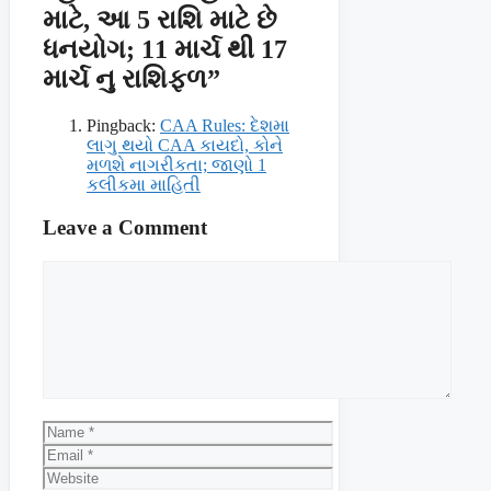
માટે, આ 5 રાશિ માટે છે
ધનયોગ; 11 માર્ચ થી 17
માર્ચ નુ રાશિફળ”
Pingback:
CAA Rules: દેશમા
લાગુ થયો CAA કાયદો, કોને
મળશે નાગરીકતા; જાણો 1
કલીકમા માહિતી
Leave a Comment
Comment
Name
Email
Website