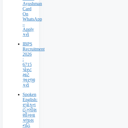
Ayushman
Card
On
WhatsApp
–
Apply
કરો
IBPS
Recruitment
2026
:
6715
પોસ્ટ
માટે
અરજી
કરો
Spoken
English:
સ્પોકન
ઈંગ્લીશ
શીખવા
ક્લાસ
નહિ