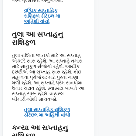
અને પ્રસન્નતા અનુભવશો.
વૃશ્વિક સાપ્તાહિક
રાશિફળ ડીટેઇલ મા
અહિંથી વાંચો
તુલા આ સપ્તાહનુ
રાશિફળ
તુલા રાશિના જાતકો માટે આ સપ્તાહ
એકંદરે સારુ રહેશે. આ સપ્તાહે તમારા
માટે સાનુકૂળ સંજોગો રહેશે. આર્થીક
દ્રષ્ટીએ આ સપ્તાહ સારુ રહેશે. કોઇ
મહત્વના પ્રોજેકટ માટે પુરતા નાણા
મળી રહેશે. આ સપ્તાહે પ્રેમ સંંબંધોમા
ઉતાર ચઢાવ રહેશે. સ્વાસ્થ્ય બાબતે આ
સપ્તાહ સારૂ રહેશે. વાયરલ
બીમારીઓથી સાચવજો.
તુલા સાપ્તાહિક રાશિફળ
ડીટેઇલ મા અહિંથી વાંચો
કન્યા આ સપ્તાહનુ
રાશિફળ