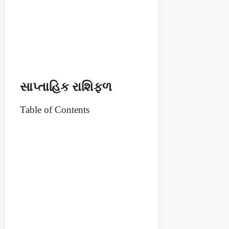
સાપ્તાહિક રાશિફળ
Table of Contents