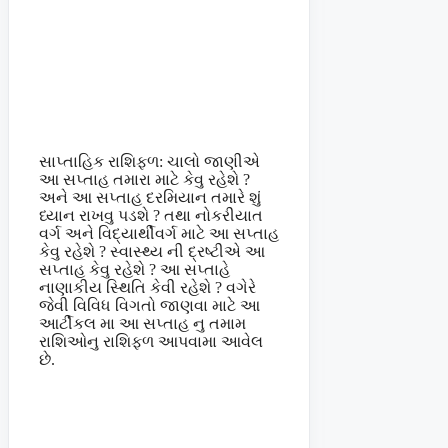
સાપ્તાહિક રાશિફળ: ચાલો જાણીએ
આ સપ્તાહ તમારા માટે કેવુ રહેશે ?
અને આ સપ્તાહ દરમિયાન તમારે શું
ધ્યાન રાખવુ પડશે ? તથા નોકરીયાત
વર્ગ અને વિદ્યાર્થીવર્ગ માટે આ સપ્તાહ
કેવુ રહેશે ? સ્વાસ્થ્ય ની દ્રષ્ટીએ આ
સપ્તાહ કેવુ રહેશે ? આ સપ્તાહે
નાણાકીય સ્થિતિ કેવી રહેશે ? વગેરે
જેવી વિવિધ વિગતો જાણવા માટે આ
આર્ટીકલ મા આ સપ્તાહ નુ તમામ
રાશિઓનુ રાશિફળ આપવામા આવેલ
છે.