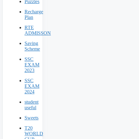
Puzzles
Recharge
Plan
RTE
ADMISSON
Saving
Scheme
SSC
EXAM
2023
SSC
EXAM
2024
student
useful
Sweets
T20
WORLD