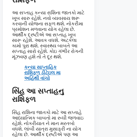
આ સપ્તાહ કન્યા રાશિના જાતકો માટે
ખૂબ સારુ રહેશે. નવો વ્યવસાય શરૂ
કરવાની યોજના સફળ થશે. નોકરીમા
પ્રમોશન મળવાના યોગ રહેલા છે.
આર્થીક દ્રષ્ટીએ આ સપ્તાહ ખૂબ
સારૂ રહેશે. આવક વધશે. અટકેલા
કામો પુરા થશે. સ્વાસ્થ્ય બાબતે આ
સપ્તાહ સારો રહેશે. કોઇ ગંભીર રોગની
મૂંઝવણ હશે તો તે દૂર થશે.
કન્યા સાપ્તાહિક
રાશિફળ ડીટેઇલ મા
અહિંથી વાંચો
સિંહ આ સપ્તાહનુ
રાશિફળ
સિંહ રાશિના જાતકો માટે આ સપ્તાહે
આધ્યાત્મિક બાબતો મા રુચી જળવાઇ
રહેશે. નોકરીયાત ને માન મરતબો
વધશે. લાંબી યાત્રા મુસાફરી ના યોગ
રહેલા છે. આર્થીક દ્રષ્ટીએ પણ આ