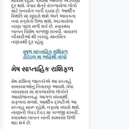
મધ્યમ રહેશે. કાર્યમા આવતી અડચણો
દૂર થશે. વેપાર ક્ષેત્રે સંકળાયેલા લોકો
માટે ધનયોગ બની રહ્યા છે. આર્થીક
સ્થિતિ મા સૂધારો થશે અને આવકના
નવા સ્ત્રોતો ઉભા થશે. અટવાયેલા
નાણા પાછા મળી શકે છે. સ્વાસ્થ્ય
બાબત વિશેષ કાળજી રાખવી. વાયરલ
બીમારીઓ થી બચવુ. માનસિક
તણાવથી દૂર રહેવુ.
વૃષભ સાપ્તાહિક રાશિફળ
ડીટેઇલ મા અહિંથી વાંચો
મેષ સાપ્તાહિક રાશિફળ
મેષ રાશિના જાતકોએ આ સપ્તાહે
સમસ્યાઓનુ નિવારણ આવશે. ધંધા
વ્યવસાય મા સંકલાયેલા લોકોને
આયોજનબદ્ધ આગળ વધવાથી
સફળતા મળશે. આર્થીક દ્રષ્ટીએ આ
સપ્તાહ સારૂ રહેશે. નફામા વધારો થશે.
નાણાની લેવડ દેવડ મા કાળજી રાખવી.
સ્વાસ્થ્ય બાબત નાની સમસ્યા ઉભી
થઇ શકે છે.