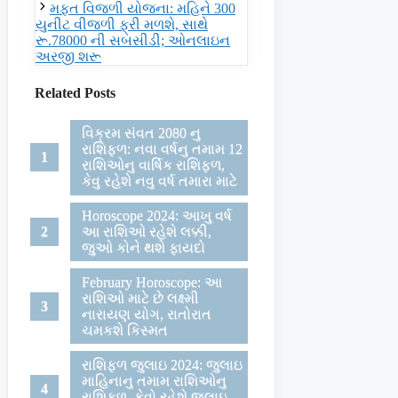
મફત વિજળી યોજના: મહિને 300
યુનીટ વીજળી ફ્રી મળશે, સાથે
રૂ.78000 ની સબસીડી; ઓનલાઇન
અરજી શરૂ
Related Posts
વિક્રમ સંવત 2080 નુ
રાશિફળ: નવા વર્ષનુ તમામ 12
રાશિઓનુ વાર્ષિક રાશિફળ,
કેવુ રહેશે નવુ વર્ષ તમારા માટે
Horoscope 2024: આખુ વર્ષ
આ રાશિઓ રહેશે લક્કી,
જુઓ કોને થશે ફાયદો
February Horoscope: આ
રાશિઓ માટે છે લક્ષ્મી
નારાયણ યોગ, રાતોરાત
ચમકશે કિસ્મત
રાશિફળ જુલાઇ 2024: જુલાઇ
માહિનાનુ તમામ રાશિઓનુ
રાશિફળ, કેવો રહેશે જુલાઇ