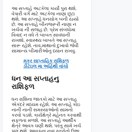
આ સપ્તાહે અટકેલા કાર્યો પુરા થશે.
વેપારી વર્ગ માટે અટકેલા નાણા છૂટા
થશે. આ સપ્તાહે ધનયોગ બની રહ્યો
છે. આ સપ્તાહે બીનજરૂરી નાણા ન
ખર્ચવા ની સલાહ છે. પ્રેમ સંબંધોમા
વિવાદ ન વધે તે બાબત સાવધાની
રાખશો. સ્વાસ્થ્ય બાબતે આ સપ્તાહ
સારૂ રહેશે. તાવ,માથાનો દુખાવો જેવી
સામાન્ય બીમારીઓનુ ધ્યાન રાખવુ.
મકર સાપ્તાહિક રાશિફળ
ડીટેઇલ મા અહિંથી વાંચો
ધન આ સપ્તાહનુ
રાશિફળ
ધન રાશિના જાતકો માટે આ સપ્તાહ
એકંદરે મધ્યમ રહેશે. આ સપ્તાહે કોઇ
નાની નાની સમસ્યાઓનો સામનો
કરવો પડશે. કાર્યક્ષેત્રે મહેનત કરવાથી
સફળતા મળશે. આ સપ્તાહે આર્થીક
ક્ષેત્રે આવક ઘણી થશે. પરંતુ સામે ખર્ચ
પણ થશે. આવકના નવા સ્ત્રોતો ઉભા