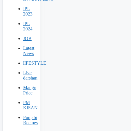
IPL
2023
IPL
2024
JOB
Latest
News
lIFESTYLE
Live
darshan
Mango
Price
PM
KISAN
Punjabi
Recipes