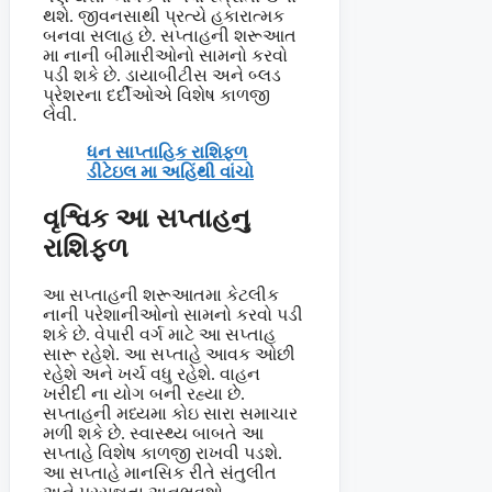
થશે. જીવનસાથી પ્રત્યે હકારાત્મક
બનવા સલાહ છે. સપ્તાહની શરૂઆત
મા નાની બીમારીઓનો સામનો કરવો
પડી શકે છે. ડાયાબીટીસ અને બ્લડ
પ્રેશરના દર્દીઓએ વિશેષ કાળજી
લેવી.
ધન સાપ્તાહિક રાશિફળ
ડીટેઇલ મા અહિંથી વાંચો
વૃશ્વિક આ સપ્તાહનુ
રાશિફળ
આ સપ્તાહની શરૂઆતમા કેટલીક
નાની પરેશાનીઓનો સામનો કરવો પડી
શકે છે. વેપારી વર્ગ માટે આ સપ્તાહ
સારૂ રહેશે. આ સપ્તાહે આવક ઓછી
રહેશે અને ખર્ચ વધુ રહેશે. વાહન
ખરીદી ના યોગ બની રહ્યા છે.
સપ્તાહની મધ્યમા કોઇ સારા સમાચાર
મળી શકે છે. સ્વાસ્થ્ય બાબતે આ
સપ્તાહે વિશેષ કાળજી રાખવી પડશે.
આ સપ્તાહે માનસિક રીતે સંતુલીત