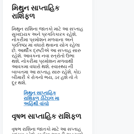
મિથુન સાપ્તાહિક
રાશિફળ
મિથુન રાશિના જાતકો માટે આ સપ્તાહ
સુખદાયક અને પ્રગતિકારક રહેશે.
નોકરીમા પ્રમોશન મળવાના અને
પ્રતિષ્ઠા મા વધારો થવાના યોગ રહેલા
છે. આર્થીક દ્રષ્ટીએ આ સપ્તાહ સારુ
રહેશે. આવકના નવા સ્ત્રોતો ઉભા
થશે. નોકરીમા પ્રમોશન મળવાથી
આવકમા વધારો થશે. સ્વાસ્થ્ય ની
બાબતમા આ સપ્તાહ સારુ રહેશે. કોઇ
બીમારી કે રોગનો ભય, ડર હશે તો તે
દૂર થશે.
મિથુન સાપ્તાહિક
રાશિફળ ડીટેઇલ મા
અહિંથી વાંચો
વૃષભ સાપ્તાહિક રાશિફળ
વૃષભ રાશિના જાતકો માટે આ સપ્તાહ