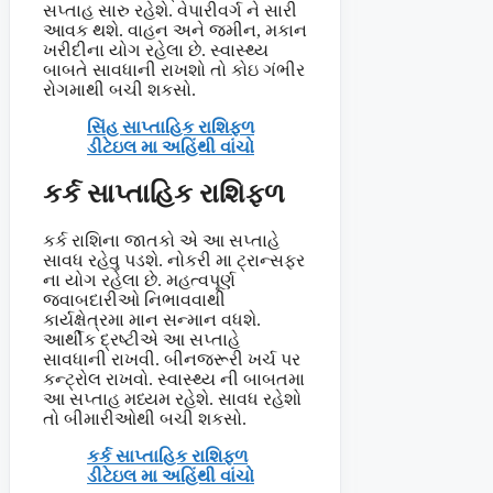
સપ્તાહ સારુ રહેશે. વેપારીવર્ગ ને સારી
આવક થશે. વાહન અને જમીન, મકાન
ખરીદીના યોગ રહેલા છે. સ્વાસ્થ્ય
બાબતે સાવધાની રાખશો તો કોઇ ગંભીર
રોગમાથી બચી શકસો.
સિંહ સાપ્તાહિક રાશિફળ
ડીટેઇલ મા અહિંથી વાંચો
કર્ક સાપ્તાહિક રાશિફળ
કર્ક રાશિના જાતકો એ આ સપ્તાહે
સાવધ રહેવુ પડશે. નોકરી મા ટ્રાન્સફર
ના યોગ રહેલા છે. મહત્વપૂર્ણ
જવાબદારીઓ નિભાવવાથી
કાર્યક્ષેત્રમા માન સન્માન વધશે.
આર્થીક દ્રષ્ટીએ આ સપ્તાહે
સાવધાની રાખવી. બીનજરૂરી ખર્ચ પર
કન્ટ્રોલ રાખવો. સ્વાસ્થ્ય ની બાબતમા
આ સપ્તાહ મધ્યમ રહેશે. સાવધ રહેશો
તો બીમારીઓથી બચી શકસો.
કર્ક સાપ્તાહિક રાશિફળ
ડીટેઇલ મા અહિંથી વાંચો