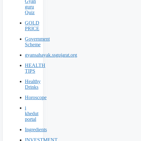
Gyan
guru
Quiz
GOLD
PRICE
Government
Scheme
gyansahayak.ssgujarat.org
HEALTH
TIPS
Healthy
Drinks
Horoscope
i
khedut
portal
Ingredients
INVESTMENT