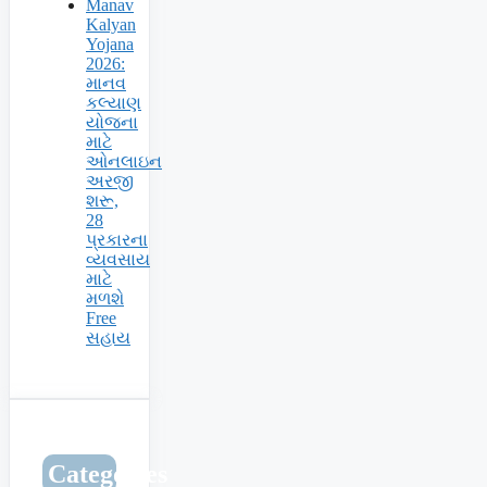
Manav
Kalyan
Yojana
2026:
માનવ
કલ્યાણ
યોજના
માટે
ઓનલાઇન
અરજી
શરૂ,
28
પ્રકારના
વ્યવસાય
માટે
મળશે
Free
સહાય
Categories