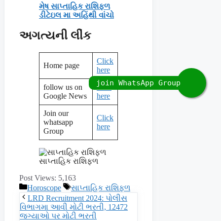
મેષ સાપ્તાહિક રાશિફળ
ડીટેઇલ મા અહિંથી વાંચો
અગત્યની લીંક
Click
Home page
here
follow us on
click
Google News
here
Join our
Click
whatsapp
here
Group
સાપ્તાહિક રાશિફળ
Post Views:
5,163
Categories
Tags
Horoscope
સાપ્તાહિક રાશિફળ
LRD Recruitment 2024: પોલીસ
વિભાગમા આવી મોટી ભરતી, 12472
જગ્યાઓ પર મોટી ભરતી