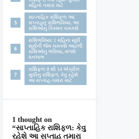
મહિનો તમારા માટે
સાપ્તાહિક રાશિફળ: આ
સપ્તાહનુ રાશિભવિષ્ય, આ
રાશિઓનુ કિસ્મત ચમકશે
રાશિભવિષ્ય: 1 મહિના સૂધી
સૂર્યની જેમ ચમકશે આટલી
રાશિઓનુ ભવિષ્ય, મળશે
ધનલાભ
રાશિફળ: 8 થી 14 એપ્રીલ
સુધીનુ રાશિફળ, કેવુ રહેશે
આ સપ્તાહ તમારા માટે
1 thought on
“સાપ્તાહિક રાશિફળ: કેવુ
રહેશે આ સપ્તાહ તમારા