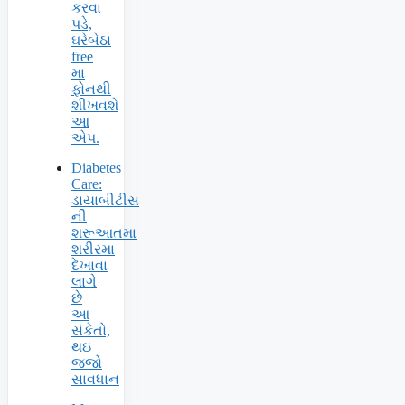
કરવા
પડે,
ઘરેબેઠા
free
મા
ફોનથી
શીખવશે
આ
એપ.
Diabetes
Care:
ડાયાબીટીસ
ની
શરૂઆતમા
શરીરમા
દેખાવા
લાગે
છે
આ
સંકેતો,
થઇ
જજો
સાવધાન