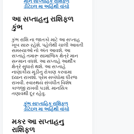
મીન સાપ્તાહિક રાશિફળ
ડીટેઇલ મા અહિંથી વાંચો
આ સપ્તાહનુ રાશિફળ
કુંભ
કુંભ રાશિ ના જાતકો માટે આ સપ્તાહ
ખૂબ સારુ રહેશે. પહેલેથી ચાલી આવતી
સમસ્યાઓ નો અંત આવશે. આ
સપ્તાહે તમારૂ સામાજિક ક્ષેત્રે માન
સન્માન વધશે. આ સપ્તાહે આર્થીક
ક્ષેત્રે સુધારો થશે. આ સપ્તાહે
નાણાકીય મૂડીનુ રોકાણ કરવામા
ધ્યાન રાખશો. પ્રેમ સબંધોમા ધીરજ
રાખવી. સ્વાસ્થય સંબંધીત વિશેષ
કાળજી રાખવી પડશે. માનસિક
તણાવથી દૂર રહેવુ.
કુંભ સાપ્તાહિક રાશિફળ
ડીટેઇલ મા અહિંથી વાંચો
મકર આ સપ્તાહનુ
રાશિફળ