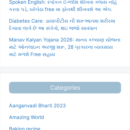
Spoken English: સ્પોકન ઈંગ્લીશ શીખવા ક્લાસ નહિ
કરવા પડે, ઘરેબેઠા free મા ફોનથી શીખવશે આ એપ.
Diabetes Care: ડાયાબીટીસ ની શરૂઆતમા શરીરમા
દેખાવા લાગે છે આ સંકેતો, થઇ જજો સાવધાન
Manav Kalyan Yojana 2026: માનવ કલ્યાણ યોજના
માટે ઓનલાઇન અરજી શરૂ, 28 પ્રકારના વ્યવસાય
માટે મળશે Free સહાય
Categories
Aanganvadi Bharti 2023
Amazing World
Baking recipe