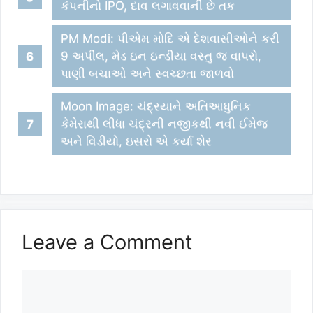
કંપનીનો IPO, દાવ લગાવવાની છે તક
PM Modi: પીએમ મોદિ એ દેશવાસીઓને કરી
9 અપીલ, મેડ ઇન ઇન્ડીયા વસ્તુ જ વાપરો,
પાણી બચાઓ અને સ્વચ્છતા જાળવો
Moon Image: ચંદ્રયાને અતિઆધુનિક
કેમેરાથી લીધા ચંદ્રની નજીકથી નવી ઈમેજ
અને વિડીયો, ઇસરો એ કર્યા શેર
Leave a Comment
Comment