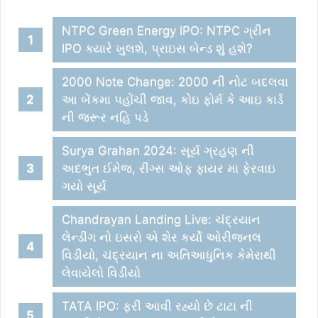
NTPC Green Energy IPO: NTPC ગ્રીન
IPO ક્યારે ખુલશે, પ્રાઇસ બેન્ડ શું હશે?
2000 Note Change: 2000 ની નોટ બદલવા
આ બેંકમા પહોંચી જાવ, કોઇ ફોર્મ કે આઇ કાર્ડ
ની જરૂર નહિ પડે
Surya Grahan 2024: સૂર્ય ગ્રહણ ની
અદભુત ઈમેજ, રીંગ્સ ઓફ ફાયર મા ફેરવાઇ
ગયો સૂર્ય
Chandrayan Landing Live: ચંદ્રયાન
લેન્ડીંગ નો ઇસરો એ શેર કર્યો ઓરીજનલ
વિડીયો, ચંદ્રયાન ના અતિઆધુનિક કેમેરાથી
લેવાયેલો વિડીયો
TATA IPO: ફરી આવી રહ્યો છે ટાટા ની