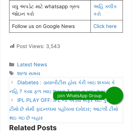
વધુ અપડેટ માટે whatsapp ગ્રુપ
અહિં ક્લીક
જોઇન કરો
કરો
Follow us on Google News
Click here
Post Views:
3,543
Categories
Latest News
Tags
શાળા સમય
Diabetes : ડાયાબીટીસ હોય કેરી ખાઇ શકાય કે
નહિ ? કયા ફળ ખાઇ શકાય ? કયા ન ખાઇ શકાય ?
IPL PLAY OFF: IPL ની અડધી સફર થઇ પુરી, આ
ટીમો છે સેમી ફાઇનલમા પહોંચવા દાવેદાર; આટલી ટીમો
થઇ ગઇ છે બહાર
Related Posts