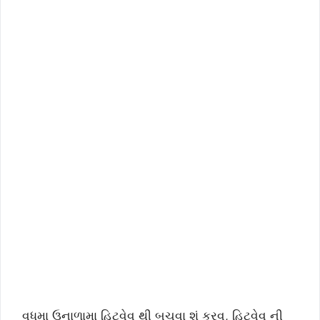
વધુમા ઉનાળામા હિટવેવ થી બચવા શું કરવુ, હિટવેવ ની