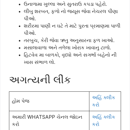
ઉનાળામા ખુલ્લા અને સુતરાઉ કપડા પહેરો.
લીંબુ શરબત, ફળો નો જયૂસ જેવા નેચરલ પીણા
પીઓ.
શરીરમા પાણી ન ઘટે તે માટે પુરતા પ્રમાણમા પાળી
પીઓ.
તરબુચ, કેરી જેવા ઋતુ અનુસારના ફળ ખાઓ.
મસાલાવાળા અને તળેલા ખોરાક ખાવાનુ ટાળો.
હિટવેવ મા બાળકો, વૃધ્ધો અને સગર્ભા બહેનો ની
ખાસ સંભાળ લો.
અગત્યની લીંક
અહિં ક્લીક
હોમ પેજ
કરો
અમારી WHATSAPP ચેનલ જોઇન
અહિં ક્લીક
કરો
કરો