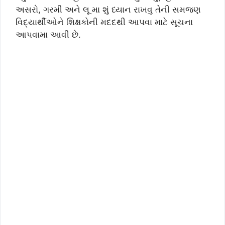
અસરો, ગરમી અને લૂ મા શું ધ્યાન રાખવુ તેની સમજણ
વિદ્યાર્થીઓને શિક્ષકોની મદદથી આપવા માટે સૂચના
આપવામા આવી છે.