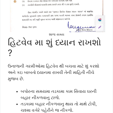
શાળા સમય
હિટવેવ મા શું ધ્યાન રાખશો
?
ઉનાળાની ગરમીઓમા હિટવેવ થી બચવા માટે શું કરશો
અને કઇ બાબતો ધ્યાનમા રાખવી તેની માહિતી નીચે
મુજબ છે.
બપોરના સમયમા તડકામા કામ સિવાય ઘરની
બહાર નીકળવાનુ ટાળો.
તડકામા બહાર નીકળવાનુ થાય તો માથે ટોપી,
ચશ્મા વગેરે પહેરીને જ નીકળો.