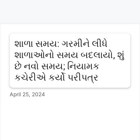
શાળા સમય: ગરમીને લીધે
શાળાઓનો સમય બદલાયો, શું
છે નવો સમય; નિયામક
કચેરીએ કર્યો પરીપત્ર
April 25, 2024