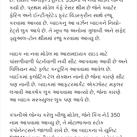
છે. રોયલ એનફિલ્ડે હન્ટર 350ના બે નવા મોડેલ લોન્ચ
કર્યા છે. પ્રથમ મોડેલ કેફે રેસર થીમ છે જેને ક્વાર્ટર
ફેરિંગ અને ઈન્ટીગ્રેટેડ ફ્રંટ વિંડસ્ક્રીન સાથે રજૂ
કરવામા આવ્યા છે. બાઇકનુ આ વર્ઝન બાઇકને નિયો-
રેટ્રો લુક આપે છે. તે ખૂબ જ અનોખા ગુલાબી અને સફેદ
ડ્યુઅલ-ટોન થીમમાં રજુ કરવામા આવ્યુ છે.
બાઇક ના નવા મોડેલ મા આરામદાયક રાઇડ માટે
પાંસળીવાળી પેટર્નવાળી નવી સીટ આપવામા આવી છે અને
પિલિયન માટે ફ્લેટ કન્ટૂરિંગ આપવામા આવેલ છે.
બાઈકમાં ફ્લોટિંગ ટેલ સેક્શન નાનો છે જેના કારણે સીટ
પણ નાની છે. બાઇકમાં આફ્ટરમાર્કેટ એક્ઝોસ્ટ મફલર
લગાવી આકર્ષક લુક આપવામા આવ્યો છે, જેના કારણે
આ બાઇક મસ્ક્યુલર લુક પણ આપે છે.
કંપનીએ લોન્ચ કરેલુ બીજુ મોડેલ, જેને કિંગ નેર્ડ 350
નામ આપવામા આવ્યુ છે, તે મોટાભાગના સ્ટોક
કંપોનેન્ટસને જાળવી રાખે છે. આ બાઇકના બે યુનિટ