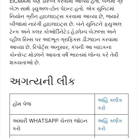
EICMAમાં પણ ડીસ્પ્લે કરવામા આવ્યા હતા. બંનેમાં ગ્રે
બેઝ સાથે ડ્યુઅલ-ટોન પેઇન્ટ હતો. એક યુનિટમાં
નિયોન ગ્રીન હાઇલાઇટ્સ કરવામા આવ્યા છે, જ્યારે
બીજામાં નારંગી હાઇલાઇટ્સ છે. બંને યુનિટને ફ્યુઅલ
ટેન્ક અને કલર કોઓર્ડિનેટેડ હેડલેમ્પ બેઝલ્સ અને
વ્હીલ રિમ્સ પર અદભૂત ગ્રાફિક્સ ડીઝાઇન કરવામા
આવ્યા છે. રિપોર્ટ્સ અનુસાર, કંપની આ બાઇકના
કોન્સેપ્ટ મોડલને આવતા વર્ષે ભારતમાં લોન્ચ કરે તેવી
શકયતાઓ છે.
અગત્યની લીંક
અહિં ક્લીક
હોમ પેજ
કરો
અમારી WHATSAPP ચેનલ જોઇન
અહિં ક્લીક
કરો
કરો