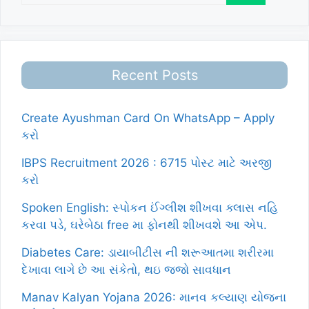
Recent Posts
Create Ayushman Card On WhatsApp – Apply
કરો
IBPS Recruitment 2026 : 6715 પોસ્ટ માટે અરજી
કરો
Spoken English: સ્પોકન ઈંગ્લીશ શીખવા ક્લાસ નહિ
કરવા પડે, ઘરેબેઠા free મા ફોનથી શીખવશે આ એપ.
Diabetes Care: ડાયાબીટીસ ની શરૂઆતમા શરીરમા
દેખાવા લાગે છે આ સંકેતો, થઇ જજો સાવધાન
Manav Kalyan Yojana 2026: માનવ કલ્યાણ યોજના