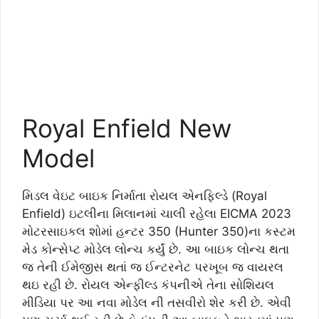
Royal Enfield New
Model
મિડલ વેઇટ બાઇક નિર્માતા રોયલ એનફિલ્ડે (Royal
Enfield) ઇટલીના મિલાનમાં ચાલી રહેલા EICMA 2023
મોટરસાઇકલ શોમાં હન્ટર 350 (Hunter 350)ના કસ્ટમ
મેડ કોન્સેપ્ટ મોડેલ લોન્ચ કર્યું છે. આ બાઇક લોન્ચ થતા
જ તેની ઈમેજીસ થતાં જ ઈન્ટરનેટ પરખૂબ જ વાયરલ
થઇ રહી છે. રોયલ એન્ફીલ્ડ કંપનીએ તેના સોશિયલ
મીડિયા પર આ નવા મોડેલ ની તસવીરો શેર કરી છે. એવી