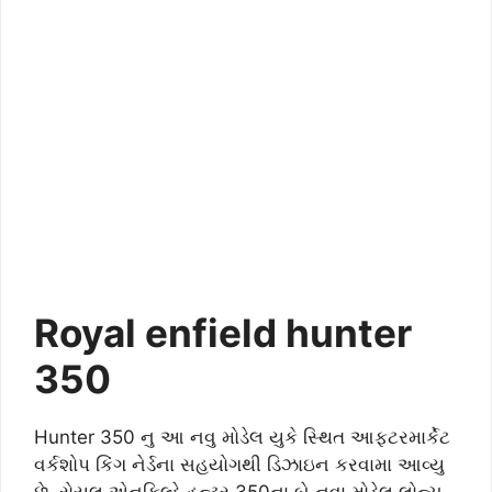
Royal enfield hunter
350
Hunter 350 નુ આ નવુ મોડેલ યુકે સ્થિત આફ્ટરમાર્કેટ
વર્કશોપ કિંગ નેર્ડના સહયોગથી ડિઝાઇન કરવામા આવ્યુ