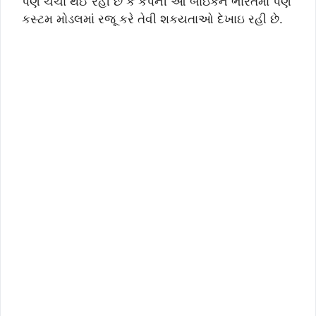
પણ ચર્ચા થઈ રહી છે કે કંપની આ બાઇકને ભારતમાં પણ
કસ્ટમ મોડલમાં રજૂ કરે તેવી શકયતાઓ દેખાઇ રહી છે.