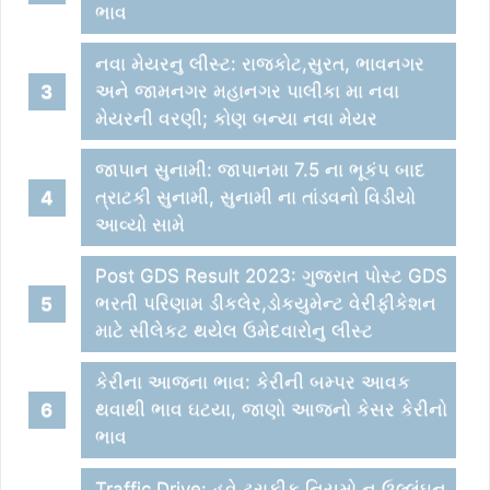
ભાવ
નવા મેયરનુ લીસ્ટ: રાજકોટ,સુરત, ભાવનગર
અને જામનગર મહાનગર પાલીકા મા નવા
મેયરની વરણી; કોણ બન્યા નવા મેયર
જાપાન સુનામી: જાપાનમા 7.5 ના ભૂકંપ બાદ
ત્રાટકી સુનામી, સુનામી ના તાંડવનો વિડીયો
આવ્યો સામે
Post GDS Result 2023: ગુજરાત પોસ્ટ GDS
ભરતી પરિણામ ડીકલેર,ડોકયુમેન્ટ વેરીફીકેશન
માટે સીલેકટ થયેલ ઉમેદવારોનુ લીસ્ટ
કેરીના આજના ભાવ: કેરીની બમ્પર આવક
થવાથી ભાવ ઘટયા, જાણો આજનો કેસર કેરીનો
ભાવ
Traffic Drive: હવે ટ્રાફીક નિયમો નુ ઉલ્લંઘન