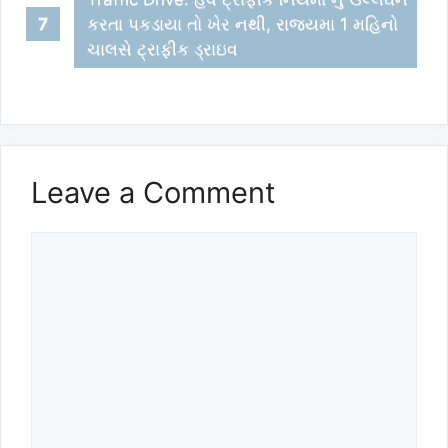
કરતા પકડાયા તો ખેર નથી, રાજ્યમા 1 મહિનો
ચાલસે ટ્રાફીક ડ્રાઇવ
Leave a Comment
Comment