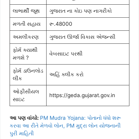
લાભાર્થી જૂથ
ગુજરાત ના કોઇ પણ નાગરીકો
મળતી સહાય
રૂ.48000
અમલીકરણ
ગુજરાત ઊર્જા વિકાસ એજન્સી
ફોર્મ ક્યાથી
વેબસાઇટ પરથી
મળશે ?
ફોર્મ ડાઉનલોડ
અહિં ક્લીક કરો
લીંક
ઓફીસીયલ
https://geda.gujarat.gov.in
સાઇટ
આ પણ વાંચો:
PM Mudra Yojana: પોતાનો ધંધો શરૂ
કરવા આ રીતે મેળવો લોન, PM મુદ્રા લોન યોજનાની
પુરી માહિતી