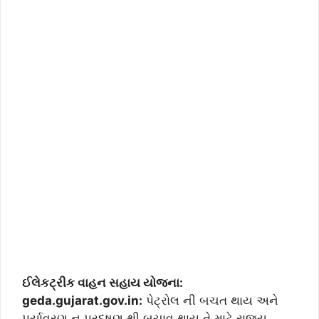
ઈલેકટ્રીક વાહન સહાય યોજના:
geda.gujarat.gov.in:
પેટ્રોલ ની બચત થાય અને
પર્યાવરણ નુ પ્રદૂષણ થી બચાવ થાય તે માટે રાજય