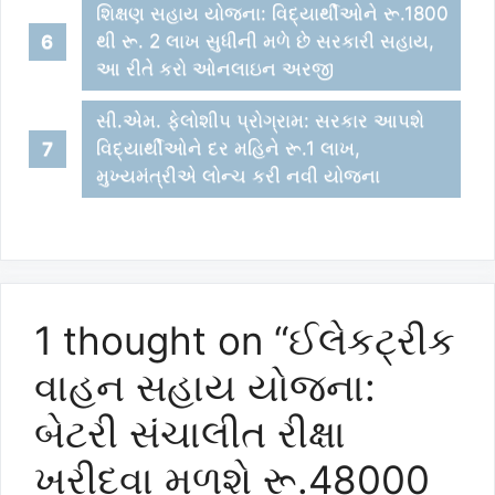
શિક્ષણ સહાય યોજના: વિદ્યાર્થીઓને રૂ.1800
થી રૂ. 2 લાખ સુધીની મળે છે સરકારી સહાય,
આ રીતે કરો ઓનલાઇન અરજી
સી.એમ. ફેલોશીપ પ્રોગ્રામ: સરકાર આપશે
વિદ્યાર્થીઓને દર મહિને રૂ.1 લાખ,
મુખ્યમંત્રીએ લોન્ચ કરી નવી યોજના
1 thought on “ઈલેકટ્રીક
વાહન સહાય યોજના:
બેટરી સંચાલીત રીક્ષા
ખરીદવા મળશે રૂ.48000