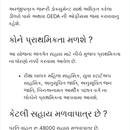
અરજીપત્રક જરૂરી ડોકયુમેન્ટ સાથે અધિકૃત કરેલા
ડીલરો પાસે અથવા GEDA ની ઓફીસમા જમા કરાવવાનુ
રહેશે.
કોને પ્રાથમિકતા મળશે ?
આ યોજના અંતર્ગત સહાય માટે નીચે મુજબ પ્રાથમિકતા
ના ધોરણો નક્કી કરવામા આવેલ છે.
રીક્ષા ચાલક મહિલા સાહસિક, યુવા સ્ટાર્ટઅપ
સાહસિક, અનુસૂચિત જાતિ, અનુસૂચિત જન
જાતિ, બિનઅનામત આર્થીક પછાત વર્ગ ના
લોકોને પ્રાથમિકતા આપવામા આવશે.
કેટલી સહાય મળવાપાત્ર છે ?
પ્રતિ વાહન રૂ.48000 સહાય મળવાપાત્ર છે.