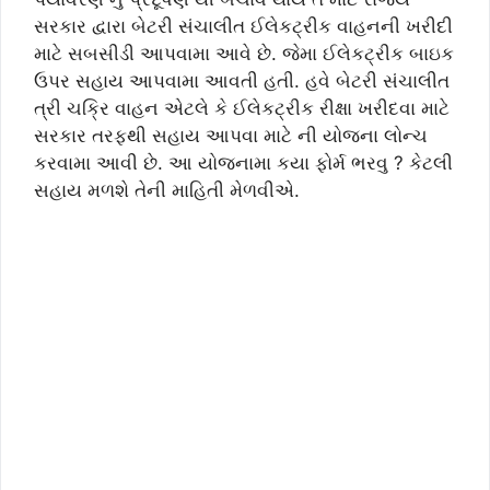
સરકાર દ્વારા બેટરી સંચાલીત ઈલેકટ્રીક વાહનની ખરીદી
માટે સબસીડી આપવામા આવે છે. જેમા ઈલેકટ્રીક બાઇક
ઉપર સહાય આપવામા આવતી હતી. હવે બેટરી સંચાલીત
ત્રી ચક્રિ વાહન એટલે કે ઈલેકટ્રીક રીક્ષા ખરીદવા માટે
સરકાર તરફથી સહાય આપવા માટે ની યોજના લોન્ચ
કરવામા આવી છે. આ યોજનામા કયા ફોર્મ ભરવુ ? કેટલી
સહાય મળશે તેની માહિતી મેળવીએ.