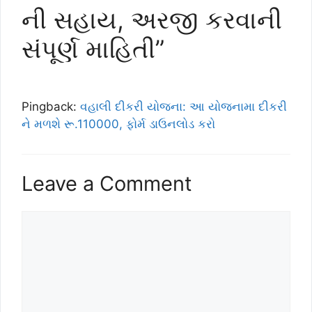
ની સહાય, અરજી કરવાની
સંપૂર્ણ માહિતી”
Pingback:
વહાલી દીકરી યોજના: આ યોજનામા દીકરી
ને મળશે રૂ.110000, ફોર્મ ડાઉનલોડ કરો
Leave a Comment
Comment