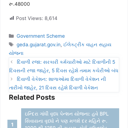
રૂ.48000
Post Views:
8,614
Categories
Government Scheme
Tags
geda.gujarat.gov.in
,
ઈલેકટ્રીક વાહન સહાય
યોજના
દિવાળી રજા: સરકારી કર્મચારીઓ માટે દિવાળીની 5
દિવસની રજા જાહેર, 5 દિવસ રહેશે તમામ કચેરીઓ બંધ
દિવાળી વેકેશન: શાળાઓમા દિવાળી વેકેશન ની
તારીખો જાહેર, 21 દિવસ રહેશે દિવાળી વેકેશન
Related Posts
ઇન્દિરા ગાંધી વૃધ્ધ પેન્શન યોજના: હવે BPL
સિવાયના વૃધ્ધો ને પણ મળશે દર મહિને રૂ.
1000 થી 1250 ની સહાય, ફોર્મ ડાઉનલોડ