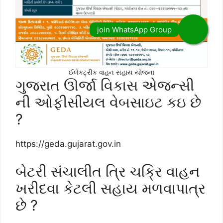
ઈલેકટ્રીક વાહન સહાય યોજના
ગુજરાત ઊર્જા વિકાસ એજન્સી
ની ઓફીસીયલ વેબસાઇટ કઇ છે
?
https://geda.gujarat.gov.in
બેટરી સંચાલીત ત્રિ ચક્રિ વાહન
ખરીદવા કેટલી સહાય મળવાપાત્ર
છે ?