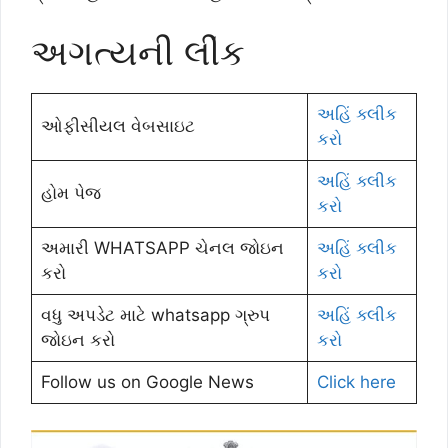
અગત્યની લીંક
અહિં ક્લીક
ઓફીસીયલ વેબસાઇટ
કરો
અહિં ક્લીક
હોમ પેજ
કરો
અમારી WHATSAPP ચેનલ જોઇન
અહિં ક્લીક
કરો
કરો
વધુ અપડેટ માટે whatsapp ગ્રુપ
અહિં ક્લીક
જોઇન કરો
કરો
Follow us on Google News
Click here