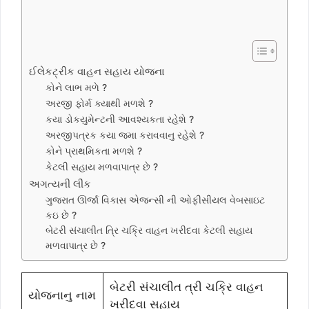
ઈલેકટ્રીક વાહન સહાય યોજના
કોને લાભ મળે ?
અરજી ફોર્મ ક્યાથી મળશે ?
કયા ડોકયુમેન્ટની આવશ્યકતા રહેશે ?
અરજીપત્રક કયા જમા કરાવવાનુ રહેશે ?
કોને પ્રાથમિકતા મળશે ?
કેટલી સહાય મળવાપાત્ર છે ?
અગત્યની લીંક
ગુજરાત ઊર્જા વિકાસ એજન્સી ની ઓફીસીયલ વેબસાઇટ
કઇ છે ?
બેટરી સંચાલીત ત્રિ ચક્રિ વાહન ખરીદવા કેટલી સહાય
મળવાપાત્ર છે ?
બેટરી સંચાલીત ત્રી ચક્રિ વાહન
યોજનાનુ નામ
ખરીદવા સહાય