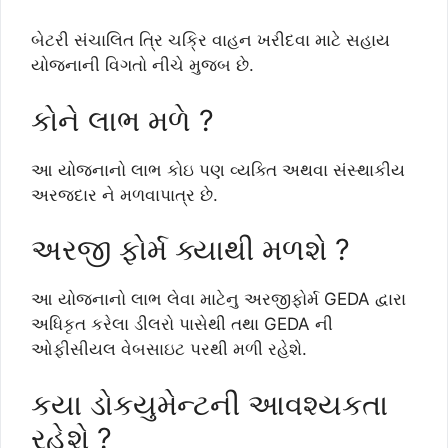
બેટરી સંચાલિત ત્રિ ચક્રિ વાહન ખરીદવા માટે સહાય
યોજનાની વિગતો નીચે મુજબ છે.
કોને લાભ મળે ?
આ યોજનાનો લાભ કોઇ પણ વ્યક્તિ અથવા સંસ્થાકીય
અરજદાર ને મળવાપાત્ર છે.
અરજી ફોર્મ ક્યાથી મળશે ?
આ યોજનાનો લાભ લેવા માટેનુ અરજીફોર્મ GEDA દ્વારા
અધિકૃત કરેલા ડીલરો પાસેથી તથા GEDA ની
ઓફીસીયલ વેબસાઇટ પરથી મળી રહેશે.
કયા ડોકયુમેન્ટની આવશ્યકતા
રહેશે ?