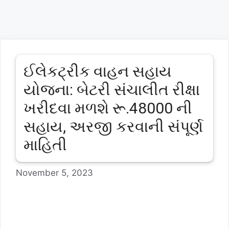
ઈલેકટ્રીક વાહન સહાય
યોજના: બેટરી સંચાલીત રીક્ષા
ખરીદવા મળશે રૂ.48000 ની
સહાય, અરજી કરવાની સંપૂર્ણ
માહિતી
November 5, 2023