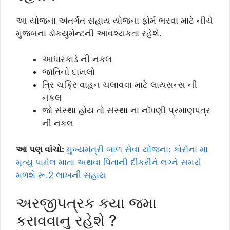
આ યોજના અંતર્ગત સહાય યોજના ફોર્મ ભરવા માટે નીચે
મુજબના ડોકયુમેન્ટની આવશ્યકતા રહેશે.
આધારકાર્ડ ની નકલ
જાતિનો દાખલો
ત્રિ ચક્રિ વાહન ચલાવવા માટે લાયસન્સ ની
નકલ
જો સંસ્થા હોય તો સંસ્થા ના નોંધણી પ્રમાણપત્ર
ની નકલ
આ પણ વાંચો:
મુખ્યમંત્રી બાળ સેવા યોજના: કોરોના મા
મૃત્યુ પામેલ માતા અથવા પિતાની દીકરીને લગ્ને સમયે
મળશે રૂ.2 લાખની સહાય
અરજીપત્રક કયા જમા
કરાવવાનુ રહેશે ?