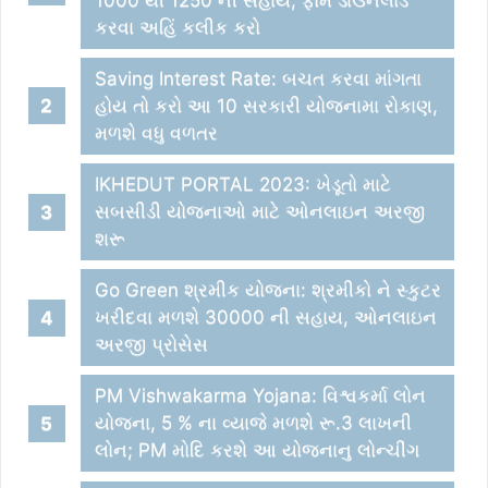
કરવા અહિં કલીક કરો
Saving Interest Rate: બચત કરવા માંગતા
હોય તો કરો આ 10 સરકારી યોજનામા રોકાણ,
મળશે વધુ વળતર
IKHEDUT PORTAL 2023: ખેડૂતો માટે
સબસીડી યોજનાઓ માટે ઓનલાઇન અરજી
શરૂ
Go Green શ્રમીક યોજના: શ્રમીકો ને સ્કુટર
ખરીદવા મળશે 30000 ની સહાય, ઓનલાઇન
અરજી પ્રોસેસ
PM Vishwakarma Yojana: વિશ્વકર્મા લોન
યોજના, 5 % ના વ્યાજે મળશે રૂ.3 લાખની
લોન; PM મોદિ કરશે આ યોજનાનુ લોન્ચીંગ