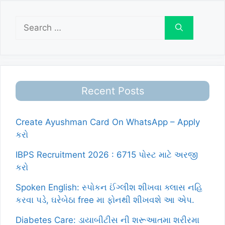
Search
for:
Recent Posts
Create Ayushman Card On WhatsApp – Apply
કરો
IBPS Recruitment 2026 : 6715 પોસ્ટ માટે અરજી
કરો
Spoken English: સ્પોકન ઈંગ્લીશ શીખવા ક્લાસ નહિ
કરવા પડે, ઘરેબેઠા free મા ફોનથી શીખવશે આ એપ.
Diabetes Care: ડાયાબીટીસ ની શરૂઆતમા શરીરમા