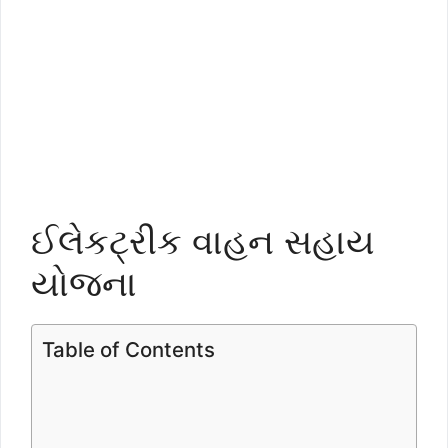
ઈલેકટ્રીક વાહન સહાય
યોજના
Table of Contents