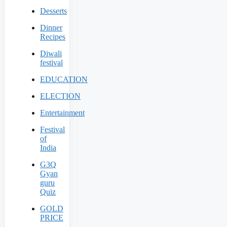
Desserts
Dinner
Recipes
Diwali
festival
EDUCATION
ELECTION
Entertainment
Festival
of
India
G3Q
Gyan
guru
Quiz
GOLD
PRICE