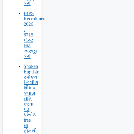
કરો
IBPS
Recruitment
2026
:
6715
પોસ્ટ
માટે
અરજી
કરો
Spoken
English:
સ્પોકન
ઈંગ્લીશ
શીખવા
ક્લાસ
નહિ
કરવા
પડે,
ઘરેબેઠા
free
મા
ફોનથી