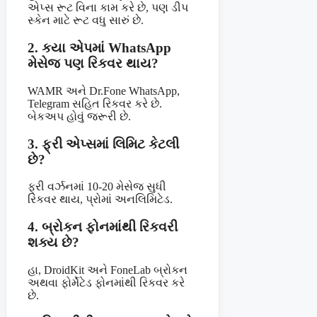
એપ્સ રૂટ વિના કામ કરે છે, પણ ડીપ
સ્કેન માટે રૂટ વધુ સારું છે.
2. કયા એપમાં WhatsApp
મેસેજ પણ રિકવર થાય?
WAMR અને Dr.Fone WhatsApp,
Telegram સહિત રિકવર કરે છે.
બેકઅપ હોવું જરૂરી છે.
3. ફ્રી એપ્સમાં લિમિટ કેટલી
છે?
ફ્રી વર્ઝનમાં 10-20 મેસેજ સુધી
રિકવર થાય, પ્રોમાં અનલિમિટેડ.
4. બ્રોકન ફોનમાંથી રિકવરી
શક્ય છે?
હા, DroidKit અને FoneLab બ્રોકન
અથવા ફોર્મેટેડ ફોનમાંથી રિકવર કરે
છે.