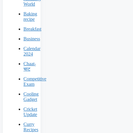
World
Baking
recipe
Breakfast
Business
Calendar
2024
Chaat-
चाट
Competitive
Exam
Cooling
Gadget
Cricket
Update
Curry
Recipes