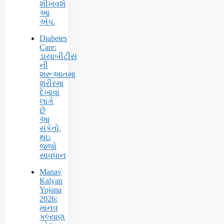
શીખવશે
આ
એપ.
Diabetes
Care:
ડાયાબીટીસ
ની
શરૂઆતમા
શરીરમા
દેખાવા
લાગે
છે
આ
સંકેતો,
થઇ
જજો
સાવધાન
Manav
Kalyan
Yojana
2026:
માનવ
કલ્યાણ