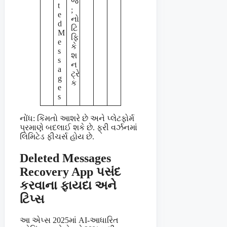
જ
t
;
e
નો
d
ટિ
M
ફિ
e
કે
s
શ
s
ન
a
ટ્રે
g
ક
e
s
નોંધ: કિંમતો આશરે છે અને પ્લેટફોર્મ
પ્રમાણે બદલાઈ શકે છે. ફ્રી વર્ઝનમાં
લિમિટેડ ફીચર્સ હોય છે.
Deleted Messages
Recovery App પસંદ
કરવાના ફાયદા અને
ટિપ્સ
આ એપ્સ 2025માં AI-આધારિત