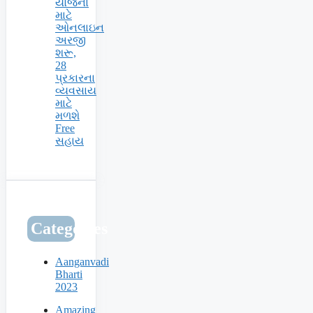
યોજના
માટે
ઓનલાઇન
અરજી
શરૂ,
28
પ્રકારના
વ્યવસાય
માટે
મળશે
Free
સહાય
Categories
Aanganvadi
Bharti
2023
Amazing