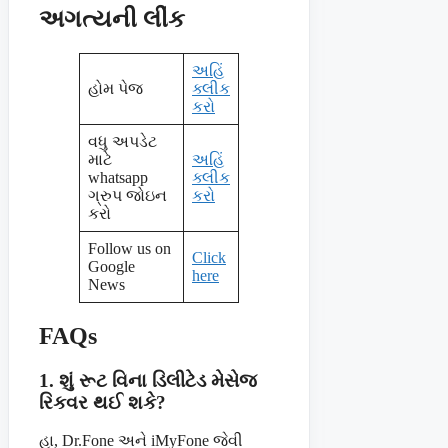
અગત્યની લીંક
અહિં
હોમ પેજ
ક્લીક
કરો
વધુ અપડેટ
માટે
અહિં
whatsapp
ક્લીક
ગ્રુપ જોઇન
કરો
કરો
Follow us on
Click
Google
here
News
FAQs
1. શું રૂટ વિના ડિલીટેડ મેસેજ
રિકવર થઈ શકે?
હા, Dr.Fone અને iMyFone જેવી