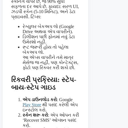
સ્કેનિંગ વાપરે છે, જે 90% સુધી
સફળતા દર આપે છે. ફાયદા: સરળ UI,
ઝડપી સ્કેન (5-10 મિનિટ), અને ડેટા
પ્રાઇવસી. ટિપ્સ:
રેગ્યુલર બેકઅપ લો (Google
Drive અથવા એપ વાપરીને).
ડિલીશન પછી ફોનમાં નવું ડેટા
ઉમેરશો નહીં.
રૂટ જરૂરી હોય તો પહેલા
બેકઅપ લો.
આ એપ્સ વાપરીને તમે માત્ર
મેસેજ જ નહીં, પણ કોન્ટેક્ટ્સ,
ફોટો પણ રિકવર કરી શકો છો.
રિકવરી પ્રક્રિયા: સ્ટેપ-
બાય-સ્ટેપ ગાઇડ
એપ ડાઉનલોડ કરો
: Google
Play Store
થી પસંદ કરેલી એપ
ઇન્સ્ટોલ કરો.
સ્કેન શરૂ કરો
: એપ ઓપન કરી
‘Recover SMS’ ઓપ્શન પસંદ
કરો.