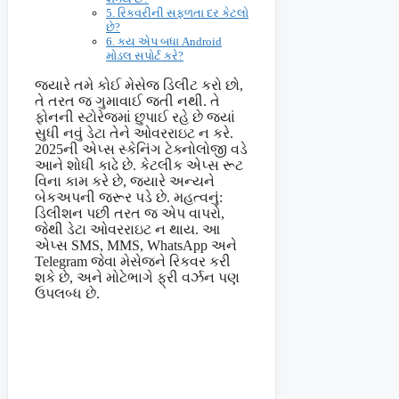
5. રિકવરીની સફળતા દર કેટલો
છે?
6. કય એપ બધા Android
મોડલ સપોર્ટ કરે?
જ્યારે તમે કોઈ મેસેજ ડિલીટ કરો છો,
તે તરત જ ગુમાવાઈ જતી નથી. તે
ફોનની સ્ટોરેજમાં છુપાઈ રહે છે જ્યાં
સુધી નવું ડેટા તેને ઓવરરાઇટ ન કરે.
2025ની એપ્સ સ્કેનિંગ ટેક્નોલોજી વડે
આને શોધી કાઢે છે. કેટલીક એપ્સ રૂટ
વિના કામ કરે છે, જ્યારે અન્યને
બેકઅપની જરૂર પડે છે. મહત્વનું:
ડિલીશન પછી તરત જ એપ વાપરો,
જેથી ડેટા ઓવરરાઇટ ન થાય. આ
એપ્સ SMS, MMS, WhatsApp અને
Telegram જેવા મેસેજને રિકવર કરી
શકે છે, અને મોટેભાગે ફ્રી વર્ઝન પણ
ઉપલબ્ધ છે.