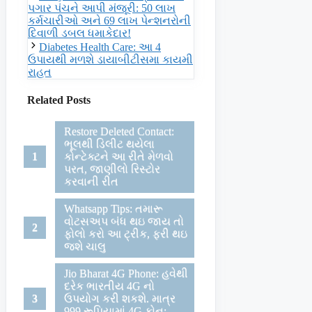
પગાર પંચને આપી મંજૂરી: 50 લાખ
કર્મચારીઓ અને 69 લાખ પેન્શનરોની
દિવાળી ડબલ ધમાકેદાર!
Diabetes Health Care: આ 4
ઉપાયથી મળશે ડાયાબીટીસમા કાયમી
રાહત
Related Posts
Restore Deleted Contact:
ભૂલથી ડિલીટ થયેલા
કોન્ટેક્ટને આ રીતે મેળવો
પરત, જાણીલો રિસ્ટોર
કરવાની રીત
Whatsapp Tips: તમારૂ
વોટસઅપ બંધ થઇ જાય તો
ફોલો કરો આ ટ્રીક, ફરી થઇ
જશે ચાલુ
Jio Bharat 4G Phone: હવેથી
દરેક ભારતીય 4G નો
ઉપયોગ કરી શકશે. માત્ર
999 રૂપિયામાં 4G ફોન;