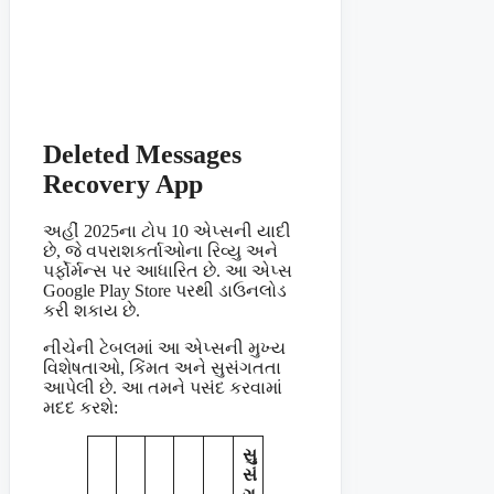
Deleted Messages
Recovery App
અહીં 2025ના ટોપ 10 એપ્સની યાદી
છે, જે વપરાશકર્તાઓના રિવ્યુ અને
પર્ફોર્મન્સ પર આધારિત છે. આ એપ્સ
Google Play Store પરથી ડાઉનલોડ
કરી શકાય છે.
નીચેની ટેબલમાં આ એપ્સની મુખ્ય
વિશેષતાઓ, કિંમત અને સુસંગતતા
આપેલી છે. આ તમને પસંદ કરવામાં
મદદ કરશે:
સુ
સં