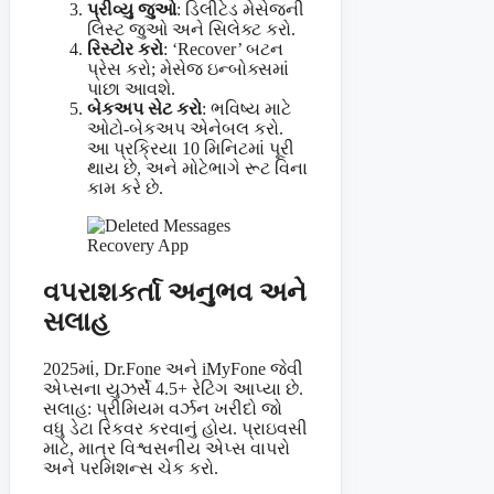
પ્રીવ્યુ જુઓ
: ડિલીટેડ મેસેજની
લિસ્ટ જુઓ અને સિલેક્ટ કરો.
રિસ્ટોર કરો
: ‘Recover’ બટન
પ્રેસ કરો; મેસેજ ઇન્બોક્સમાં
પાછા આવશે.
બેકઅપ સેટ કરો
: ભવિષ્ય માટે
ઓટો-બેકઅપ એનેબલ કરો.
આ પ્રક્રિયા 10 મિનિટમાં પૂરી
થાય છે, અને મોટેભાગે રૂટ વિના
કામ કરે છે.
વપરાશકર્તા અનુભવ અને
સલાહ
2025માં, Dr.Fone અને iMyFone જેવી
એપ્સના યુઝર્સે 4.5+ રેટિંગ આપ્યા છે.
સલાહ: પ્રીમિયમ વર્ઝન ખરીદો જો
વધુ ડેટા રિકવર કરવાનું હોય. પ્રાઇવસી
માટે, માત્ર વિશ્વસનીય એપ્સ વાપરો
અને પરમિશન્સ ચેક કરો.