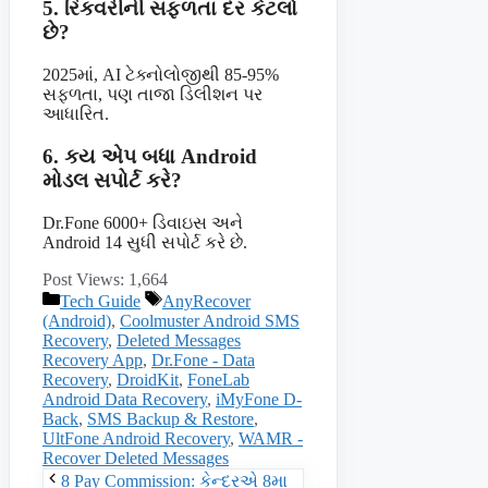
5. રિકવરીની સફળતા દર કેટલો
છે?
2025માં, AI ટેક્નોલોજીથી 85-95%
સફળતા, પણ તાજા ડિલીશન પર
આધારિત.
6. કય એપ બધા Android
મોડલ સપોર્ટ કરે?
Dr.Fone 6000+ ડિવાઇસ અને
Android 14 સુધી સપોર્ટ કરે છે.
Post Views:
1,664
Categories
Tags
Tech Guide
AnyRecover
(Android)
,
Coolmuster Android SMS
Recovery
,
Deleted Messages
Recovery App
,
Dr.Fone - Data
Recovery
,
DroidKit
,
FoneLab
Android Data Recovery
,
iMyFone D-
Back
,
SMS Backup & Restore
,
UltFone Android Recovery
,
WAMR -
Recover Deleted Messages
8 Pay Commission: કેન્દ્રએ 8મા