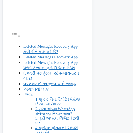
Deleted Messages Recovery App
કેવી રીતે કામ કરે છે?
Deleted Messages Recovery App
Deleted Messages Recovery App
પસંદ કરવાના ફાયદા અને ટિપ્સ
રિકવરી પ્રક્રિયા: સ્ટેપ-બાય-સ્ટેપ
ગાઇડ
વપરાશકર્તા અનુભવ અને સલાહ
અગત્યની લીંક
FAQs
1. શું રૂટ વિના ડિલીટેડ મેસેજ
રિકવર થઈ શકે?
2. કયા એપમાં WhatsApp
મેસેજ પણ રિકવર થાય?
3. ફ્રી એપ્સમાં લિમિટ કેટલી
છે?
4. બ્રોકન ફોનમાંથી રિકવરી
શક્ય છે?