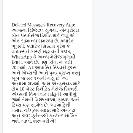
Deleted Messages Recovery App:
આજના ડિજિટલ યુગમાં, એન્ડ્રોયડ
ફોન પર મેસેજ ડિલીટ થઈ જવું એ
એક સામાન્ય સમસ્યા છે. ક્યારેક
ભૂલથી, ક્યારેક સિસ્ટમ ક્રેશ કે
વાયરસને કારણે મહત્વની SMS,
WhatsApp કે અન્ય મેસેજ ગુમાવી
દેવામાં આવે છે. પણ ચિંતા ન કરો!
2025માં, AI-આધારિત રિકવરી ટૂલ્સ
અને એપ્સથી આને પુનઃ પ્રાપ્ત કરવું
ખૂબ જ સરળ બની ગયું છે. આ
અનોખા લેખમાં, અમે એન્ડ્રોયડ માટે
ટોપ 10 બેસ્ટ ડિલીટેડ મેસેજ રિકવરી
એપ્સની વિગતવાર માહિતી આપીશું,
જેમાં તેમની વિશેષતાઓ, ફાયદા અને
ટિપ્સ પણ સામેલ છે. આ માહિતી
તમારા વર્ડપ્રેસ સાઇટ માટે અનન્ય
અને SEO-ફ્રેન્ડલી કન્ટેન્ટ સાબિત
થશે. ચાલો, શરૂ કરીએ!