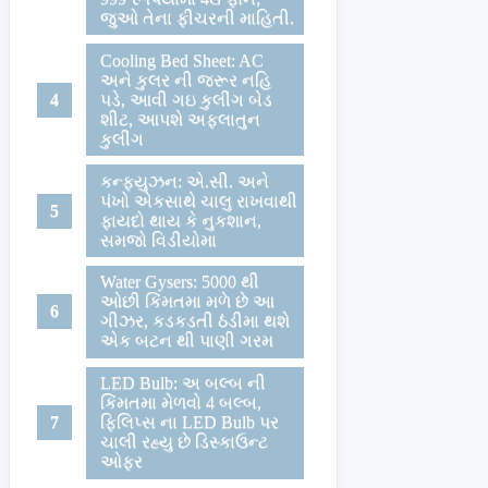
જુઓ તેના ફીચરની માહિતી.
Cooling Bed Sheet: AC
અને કુલર ની જરૂર નહિ
પડે, આવી ગઇ કુલીંગ બેડ
શીટ, આપશે અફલાતુન
કુલીંગ
કન્ફયુઝન: એ.સી. અને
પંખો એકસાથે ચાલુ રાખવાથી
ફાયદો થાય કે નુકશાન,
સમજો વિડીયોમા
Water Gysers: 5000 થી
ઓછી કિંમતમા મળે છે આ
ગીઝર, કડકડતી ઠંડીમા થશે
એક બટન થી પાણી ગરમ
LED Bulb: અ બલ્બ ની
કિંમતમા મેળવો 4 બલ્બ,
ફિલિપ્સ ના LED Bulb પર
ચાલી રહ્યુ છે ડિસ્કાઉન્ટ
ઓફર