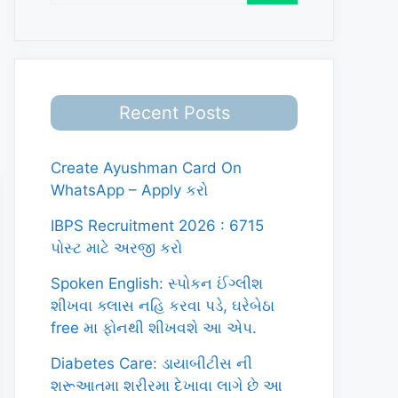
Recent Posts
Create Ayushman Card On
WhatsApp – Apply કરો
IBPS Recruitment 2026 : 6715
પોસ્ટ માટે અરજી કરો
Spoken English: સ્પોકન ઈંગ્લીશ
શીખવા ક્લાસ નહિ કરવા પડે, ઘરેબેઠા
free મા ફોનથી શીખવશે આ એપ.
Diabetes Care: ડાયાબીટીસ ની
શરૂઆતમા શરીરમા દેખાવા લાગે છે આ