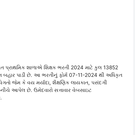
 પ્રાથમિક શાળાએ શિક્ષક ભરતી 2024 માટે કુલ 13852
 બહાર પાડી છે. આ ભરતીનું ફોર્મ 07-11-2024 થી અધિકૃત
ો જેમ કે વય મર્યાદા, શૈક્ષણિક લાયકાત, પસંદગી
 નીચે આપેલ છે. ઉમેદવારો સત્તાવાર વેબસાઇટ
.