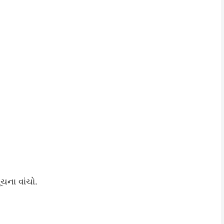
ૂચના વાંચો.