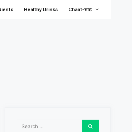
dients
Healthy Drinks
Chaat-चाट
Search
for: