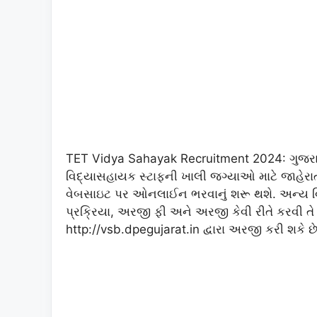
TET Vidya Sahayak Recruitment 2024: ગુજરાત
વિદ્યાસહાયક સ્ટાફની ખાલી જગ્યાઓ માટે જાહેરાત
વેબસાઇટ પર ઓનલાઈન ભરવાનું શરૂ થશે. અન્ય વિગત
પ્રક્રિયા, અરજી ફી અને અરજી કેવી રીતે કરવી તે
http://vsb.dpegujarat.in દ્વારા અરજી કરી શકે છે