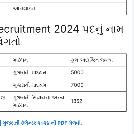
ઓનલાઇન
cruitment 2024 પદનું નામ
િગતો
માધ્યમ
કુલ અંદાજિત જગ્યા
ગુજરાતી માધ્યમ
5000
ગુજરાતી માધ્યમ
7000
રણ
ગુજરાતી સિવાયના અન્ય
1852
માધ્યમ
ગુજરાતી કેલેન્ડર ૨૦૨૪ ની PDF મેળવો.