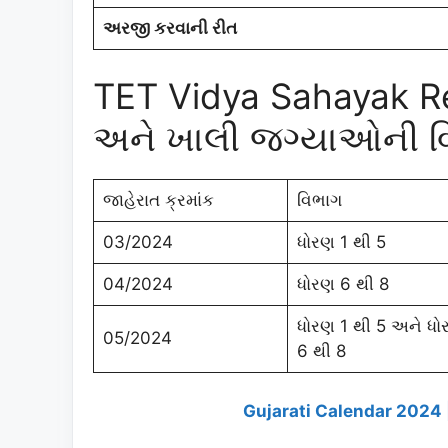
અરજી કરવાની રીત
TET Vidya Sahayak Re
અને ખાલી જગ્યાઓની વ
જાહેરાત ક્રમાંક
વિભાગ
03/2024
ધોરણ 1 થી 5
04/2024
ધોરણ 6 થી 8
ધોરણ 1 થી 5 અને ધો
05/2024
6 થી 8
Gujarati Calendar 2024 | 