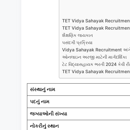
TET Vidya Sahayak Recruitment 
TET Vidya Sahayak Recruitment 
શૈક્ષણિક લાયકાત
પસંદગી પ્રક્રિયા
Vidya Sahayak Recruitment અંગે
ઓનલાઇન અરજી માટેની માર્ગદર્શિકા
ટેટ વિદ્યાસહાયક ભરતી 2024 કેવી ર
TET Vidya Sahayak Recruitment
સંસ્થાનું નામ
પદનું નામ
જગ્યાઓની સંખ્યા
નોકરીનું સ્થાન