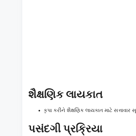
શૈક્ષણિક લાયકાત
કૃપા કરીને શૈક્ષણિક લાયકાત માટે સત્તાવાર સ
પસંદગી પ્રક્રિયા