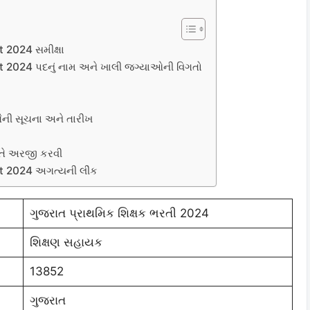
2024 સમીક્ષા
2024 પદનું નામ અને ખાલી જગ્યાઓની વિગતો
ની સૂચના અને તારીખ
ીતે અરજી કરવી
 2024 અગત્યની લીંક
ગુજરાત પ્રાથમિક શિક્ષક ભરતી 2024
શિક્ષણ સહાયક
13852
ગુજરાત