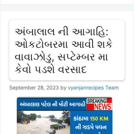
અંબાલાલ ની આગાહિ:
ઓકટોબરમા આવી શકે
વાવાઝોડુ, સપ્ટેમ્બર મા
કેવો પડશે વરસાદ
September 28, 2023
by
vyanjanrecipes Team