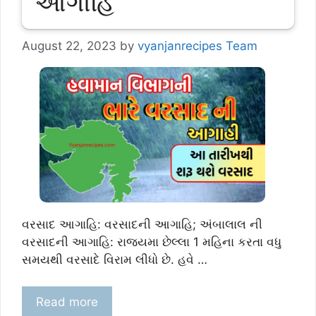
આગાહિ
August 22, 2023
by
vyanjanrecipes Team
વરસાદ આગાહિ: વરસાદની આગાહિ; અંબાલાલ ની
વરસાદની આગાહિ: રાજ્યમા છેલ્લા 1 મહિના કરતા વધુ
સમયથી વરસાદે વિરામ લીધો છે. હવે …
Read more