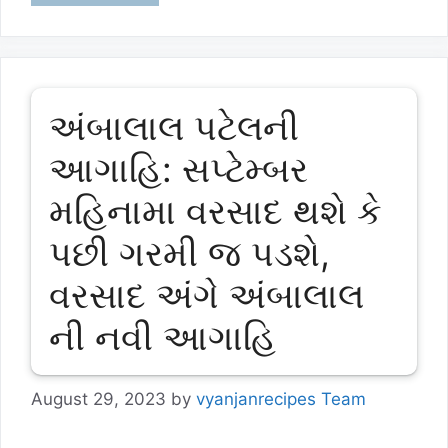
અંબાલાલ પટેલની
આગાહિ: સપ્ટેમ્બર
મહિનામા વરસાદ થશે કે
પછી ગરમી જ પડશે,
વરસાદ અંગે અંબાલાલ
ની નવી આગાહિ
August 29, 2023
by
vyanjanrecipes Team