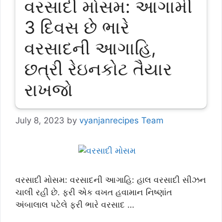
વરસાદી મોસમ: આગામી
3 દિવસ છે ભારે
વરસાદની આગાહિ,
છત્રી રેઇનકોટ તૈયાર
રાખજો
July 8, 2023
by
vyanjanrecipes Team
વરસાદી મોસમ: વરસાદની આગાહિ: હાલ વરસાદી સીઝન
ચાલી રહી છે. ફરી એક વખત હવામાન નિષ્ણાંત
અંબાલાલ પટેલે ફરી ભારે વરસાદ …