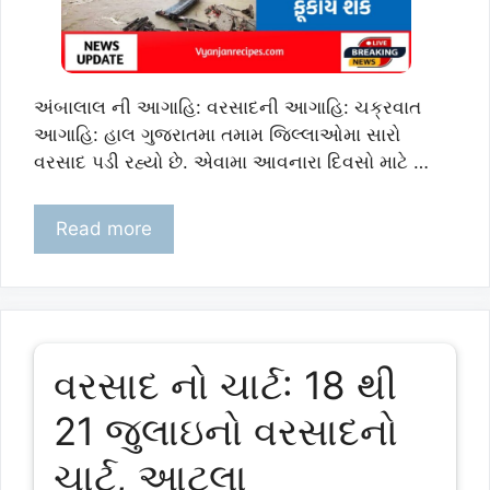
અંબાલાલ ની આગાહિ: વરસાદની આગાહિ: ચક્રવાત
આગાહિ: હાલ ગુજરાતમા તમામ જિલ્લાઓમા સારો
વરસાદ પડી રહ્યો છે. એવામા આવનારા દિવસો માટે …
Read more
વરસાદ નો ચાર્ટ: 18 થી
21 જુલાઇનો વરસાદનો
ચાર્ટ, આટલા