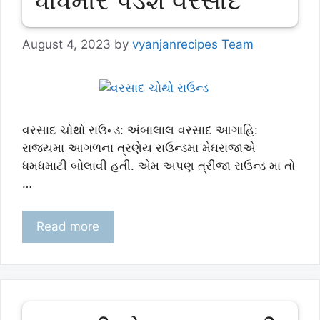
August 4, 2023
by
vyanjanrecipes Team
વરસાદ ચોથો રાઉન્ડ: અંબાલાલ વરસાદ આગાહિ:
રાજયમા આગળના ત્રણેય રાઉન્ડમા મેઘરાજાએ
ધમધમાટી બોલાવી હતી. એમ અપણ ત્રીજા રાઉન્ડ મા તો
…
Read more