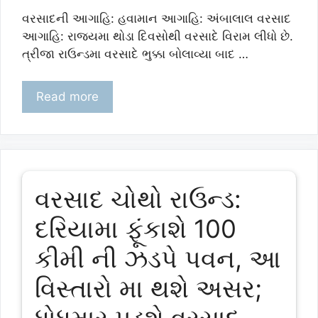
વરસાદની આગાહિ: હવામાન આગાહિ: અંબાલાલ વરસાદ
આગાહિ: રાજયમા થોડા દિવસોથી વરસાદે વિરામ લીધો છે.
ત્રીજા રાઉન્ડમા વરસાદે ભુક્કા બોલાવ્યા બાદ …
Read more
વરસાદ ચોથો રાઉન્ડ:
દરિયામા ફૂંકાશે 100
કીમી ની ઝડપે પવન, આ
વિસ્તારો મા થશે અસર;
ધોધમાર પડશે વરસાદ