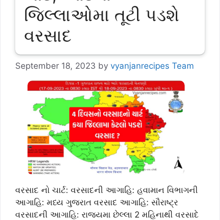
જિલ્લાઓમા તૂટી પડશે
વરસાદ
September 18, 2023
by
vyanjanrecipes Team
વરસાદ નો ચાર્ટ: વરસાદની આગાહિ: હવામાન વિભાગની
આગાહિ: મધ્ય ગુજરાત વરસાદ આગાહિ: સૌરાષ્ટ્ર
વરસાદની આગાહિ: રાજયમા છેલ્લા 2 મહિનાથી વરસાદે