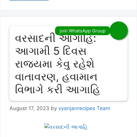
વરસાદની આગાહિ:
આગામી 5 દિવસ
રાજયમા કેવુ રહેશે
વાતાવરણ, હવામાન
વિભાગે કરી આગાહિ
August 17, 2023
by
vyanjanrecipes Team