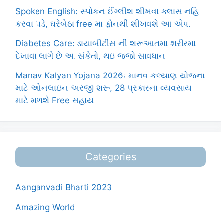
Spoken English: સ્પોકન ઈંગ્લીશ શીખવા ક્લાસ નહિ
કરવા પડે, ઘરેબેઠા free મા ફોનથી શીખવશે આ એપ.
Diabetes Care: ડાયાબીટીસ ની શરૂઆતમા શરીરમા
દેખાવા લાગે છે આ સંકેતો, થઇ જજો સાવધાન
Manav Kalyan Yojana 2026: માનવ કલ્યાણ યોજના
માટે ઓનલાઇન અરજી શરૂ, 28 પ્રકારના વ્યવસાય
માટે મળશે Free સહાય
Categories
Aanganvadi Bharti 2023
Amazing World