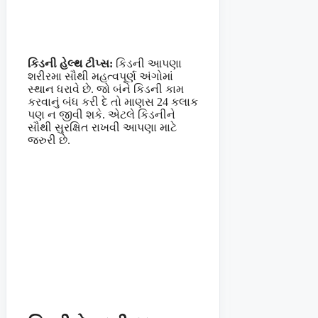
કિડની હેલ્થ ટીપ્સ:
કિડની આપણા
શરીરમા સૌથી મહત્વપૂર્ણ અંગોમાં
સ્થાન ધરાવે છે. જો બંને કિડની કામ
કરવાનું બંધ કરી દે તો માણસ 24 કલાક
પણ ન જીવી શકે. એટલે કિડનીને
સૌથી સુરક્ષિત રાખવી આપણા માટે
જરુરી છે.