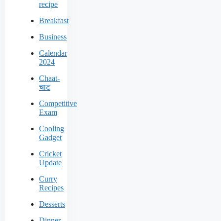
recipe
Breakfast
Business
Calendar
2024
Chaat-
चाट
Competitive
Exam
Cooling
Gadget
Cricket
Update
Curry
Recipes
Desserts
Dinner