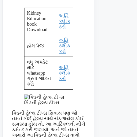
Kidney
અહિં
Education
ક્લીક
book
કરો
Download
અહિં
હોમ પેજ
ક્લીક
કરો
વધુ અપડેટ
માટે
અહિં
whatsapp
ક્લીક
ગ્રુપ જોઇન
કરો
કરો
કિડની હેલ્થ ટીપ્સ
કિડની હેલ્થ ટીપ્સ સિવાય પણ જો
તમને કોઈ હેલ્થ સાથે સંકળાયેલ કોઈ
સમસ્યા હોય તો, આ આર્ટિકલની નીચે
કમેન્ટ કરી જણાવો. અને જો તમને
અમારો આ કિડની હેલ્થ ટીપ્સ વાળો