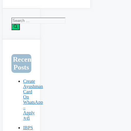
Search
for:
Recent
Posts
Create
Ayushman
Card
On
WhatsApp
–
Apply
કરો
IBPS