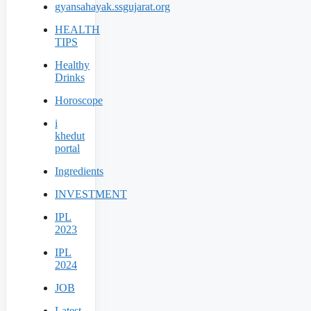
gyansahayak.ssgujarat.org
HEALTH
TIPS
Healthy
Drinks
Horoscope
i
khedut
portal
Ingredients
INVESTMENT
IPL
2023
IPL
2024
JOB
Latest