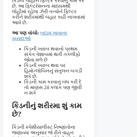
કિડની લોહીને ફિલ્ટર કરવાનું કામ કરે
છે. આ ફિલ્ટરેશનના માધ્યમથી
લોહીમાં રહેલા ઝેરી તત્વોને ફિલ્ટર
કરીને શરીરમાંથી બહાર કાઢી નાખવામાં
આવે છે.
આ પણ વાંચો:
બદામ ખાવાના
ફાયદાઓ
કિડની ખરાબ થવાનો પ્રથમ
સંકેત પેશાબમાં થતી તકલીફો
જોવા મળે છે
કિડની ખરાબ થવા પર
હિમોગ્લોબિનનું સંતુલન બગડી
શકે છે.
કિડની કામ કરવાનું બંધ કરી દે
તો માણસ 24 કલાક પણ જીવી
ન શકે
કિડનીનું શરીરમા શું કામ
છે?
કિડની સ્પેશીયાલીસ્ટ નિષ્ણાંતોના
જણાવ્યા અનુસાર જે રીતે વાહન