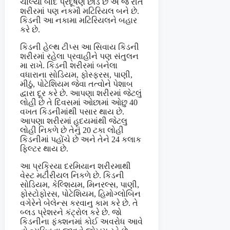
ચાલ્યા બાદ પ્રદૂષણ છોડે છે એ જ રીતે
શરીરમાં પણ નકમૌ મટિરિયલ બને છે.
કિડની આ નકામા મટિરિયલને બહાર
કરે છે.
કિડની હેલ્થ ટીપ્સ આ સિવાય કિડની
શરીરમાં રહેલા પ્રવાહીને પણ સંતુલન
મા રાખે. કિડની શરીરમાં બનેલા
વધારાના સોડિયમ, ફોસ્ફરસ, પાણી,
મીઠું, પોટેશિયમ જેવા તત્વોને પેશાબ
દ્વારા દૂર કરે છે. આપણા શરીરમાં જેટલું
લોહી છે તે દિવસમાં ઓછામાં ઓછુ 40
વખત કિડનીમાંથી પસાર થાય છે.
આપણા શરીરમાં હૃદયમાંથી જેટલુ
લોહી નિકળે છે તેનું 20 ટકા લોહી
કિડનીમાં પહોંચે છે અને તેને 24 કલાક
ફિલ્ટર થાય છે.
આ પ્રક્રિયા દરમિયાન શરીરમાથી
વેસ્ટ મટીરીયલ નિકળે છે. કિડની
સોડિયમ, કેલ્શિયમ, મિનરલ્સ, પાણી,
ફોસ્ટોફોરસ, પોટેશિયમ, હિમોગ્લોબિન
વગેરેને બેલેન્સ કરવાનુ કામ કરે છે. તે
બ્લડ પ્રેશરને કંટ્રોલ કરે છે. જો
કિડનીના ફંક્શનમાં કોઈ અવરોધ આવે