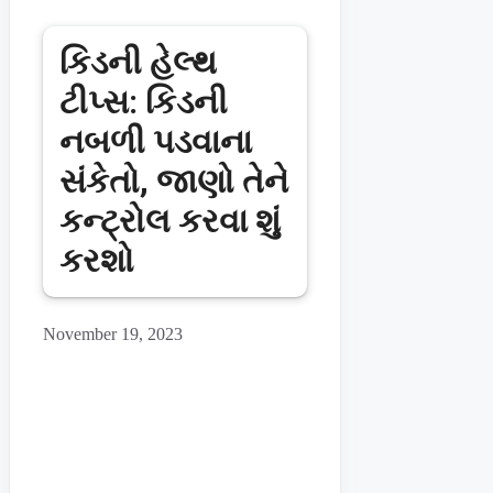
કિડની હેલ્થ
ટીપ્સ: કિડની
નબળી પડવાના
સંકેતો, જાણો તેને
કન્ટ્રોલ કરવા શું
કરશો
November 19, 2023