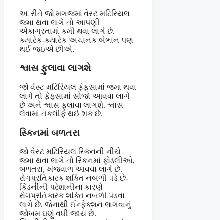
આ રીતે જો મગજમાં વેસ્ટ મટિરિયલ
જમા થવા લાગે તો આપણી
એકાગ્રતામાં કમી થવા લાગે છે.
ક્યારેક-ક્યારેક અચાનક બેભાન પણ
થઈ જઇએ છીએ.
શ્વાસ ફુલાવા લાગશે
જો વેસ્ટ મટિરિયલ ફેફસામાં જમા થવા
લાગે તો ફેફસામાં સોજો આવવા લાગે
છે અને શ્વાસ ફુલાવા લાગશે. શ્વાસ
લેવામાં તકલીફ થઈ શકે છે.
સ્કિનમાં બળતરા
જો વેસ્ટ મટિરિયલ સ્કિનની નીચે
જમા થવા લાગે તો સ્કિનમાં ફોડલીઓ,
બળતરા, ખંજવાળ આવવા લાગે છે.
રોગપ્રતિકારક શક્તિ નબળી પડે છે-
કિડનીની પરેશાનીના કારણે
રોગપ્રતિકારક શક્તિ નબળી પડવા
લાગે છે. જેનાથી ઈન્ફેક્શન લાગવાનું
જોખમ ઘણું વધી જાય છે.