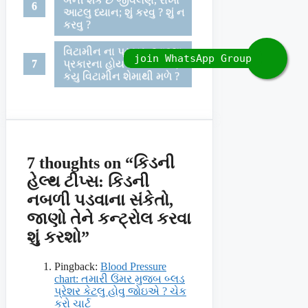
આટલુ ધ્યાન; શું કરવુ ? શું ન
કરવુ ?
વિટામીન ના પ્રકાર: આટલા
પ્રકારના હોય છે વિટામીન,
કયુ વિટામીન શેમાથી મળે ?
7 thoughts on “કિડની
હેલ્થ ટીપ્સ: કિડની
નબળી પડવાના સંકેતો,
જાણો તેને કન્ટ્રોલ કરવા
શું કરશો”
Pingback:
Blood Pressure
chart: તમારી ઉંમર મુજબ બ્લડ
પ્રેશર કેટલુ હોવુ જોઇએ ? ચેક
કરો ચાર્ટ