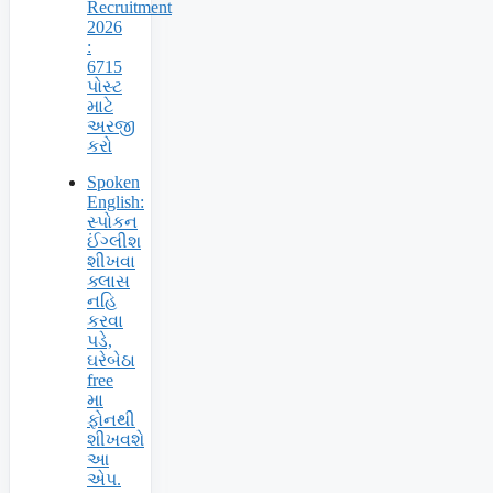
Recruitment
2026
:
6715
પોસ્ટ
માટે
અરજી
કરો
Spoken
English:
સ્પોકન
ઈંગ્લીશ
શીખવા
ક્લાસ
નહિ
કરવા
પડે,
ઘરેબેઠા
free
મા
ફોનથી
શીખવશે
આ
એપ.