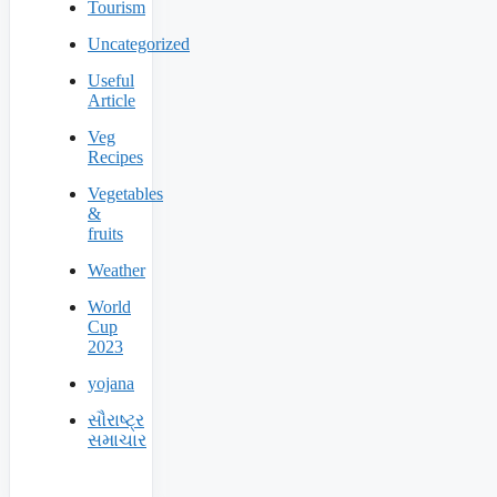
Tourism
Uncategorized
Useful
Article
Veg
Recipes
Vegetables
&
fruits
Weather
World
Cup
2023
yojana
સૌરાષ્ટ્ર
સમાચાર