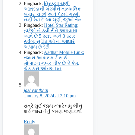
Pingback:
ત્રિફલા ચૂર્ણ:
આંતરડાની ગરમીને તાત્કાલિક
બહાર કાઢશે,અને પેટમાં ગરમી
નહીં રેવા દે આ ચૂર્ણ, જુઓ તેન
Pingback:
Hotel Star Rating:
હોટેલો ને કેવી રીતે આપવામા
આવે છે 5 સ્ટાર અને 3 સ્ટાર
રેટીંગ, સુવિધાઓ ના આધારે
અપાય છે રેટીં
Pingback:
Aadhar Mobile Link:
તમારા આધાર કાર્ડ સાથે
મોબાઇલ નંબર લીંક છે કે કેમ,
ચેક કરો ઓનલાઇન
jashvantbhai
January 8, 2024 at 2:10 pm
રાત્રે સુઈ જાય ત્યારે બધું ભીનું
થઈ જાય તેનું કારણ જણાવશો
Reply