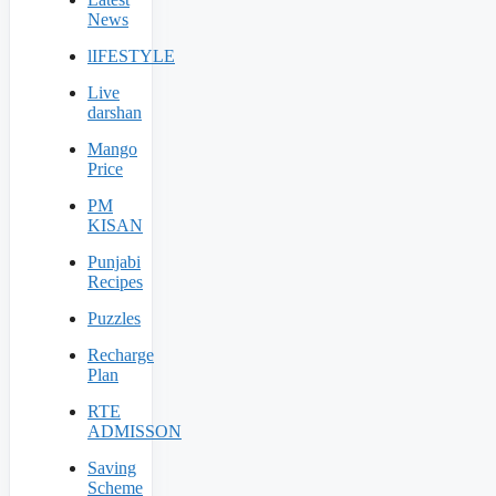
News
lIFESTYLE
Live
darshan
Mango
Price
PM
KISAN
Punjabi
Recipes
Puzzles
Recharge
Plan
RTE
ADMISSON
Saving
Scheme