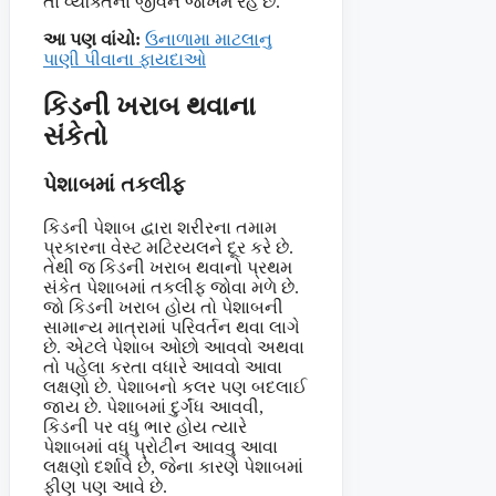
તો વ્યક્તિના જીવને જોખમ રહે છે.
આ પણ વાંચો:
ઉનાળામા માટલાનુ
પાણી પીવાના ફાયદાઓ
કિડની ખરાબ થવાના
સંકેતો
પેશાબમાં તકલીફ
કિડની પેશાબ દ્વારા શરીરના તમામ
પ્રકારના વેસ્ટ મટિરયલને દૂર કરે છે.
તેથી જ કિડની ખરાબ થવાનો પ્રથમ
સંકેત પેશાબમાં તકલીફ જોવા મળે છે.
જો કિડની ખરાબ હોય તો પેશાબની
સામાન્ય માત્રામાં પરિવર્તન થવા લાગે
છે. એટલે પેશાબ ઓછો આવવો અથવા
તો પહેલા કરતા વધારે આવવો આવા
લક્ષણો છે. પેશાબનો કલર પણ બદલાઈ
જાય છે. પેશાબમાં દુર્ગંધ આવવી,
કિડની પર વધુ ભાર હોય ત્યારે
પેશાબમાં વધુ પ્રોટીન આવવુ આવા
લક્ષણો દર્શાવે છે, જેના કારણે પેશાબમાં
ફીણ પણ આવે છે.