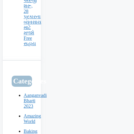
અરજી
શરૂ,
28
પ્રકારના
વ્યવસાય
માટે
મળશે
Free
સહાય
Categories
Aanganvadi
Bharti
2023
Amazing
World
Baking