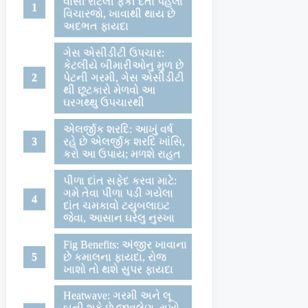
વાસી રોટલી ફેંકી દેતા પહેલા
વિચારજો, ખાવાથી થાય છે
અદભત ફાયદા
ગેસ એસીડીટી ઉપચાર:
કેટલીયે બીમારીઓનુ મુળ છે
પેટની ગરમી, ગેસ એસીડીટી
થી છૂટકારો મેળવો આ
ઘરગથ્થુ ઉપચારથી
એલર્જીક શરદિ: આખું વર્ષ
રહે છે એલર્જીક શરદિ ખાંસિ,
કરો આ ઉપાય; મળશે રાહત
પીળા દાંત સફેદ કરવા માટે:
ગમે તેવા પીળા પડી ગયેલા
દાંત ચમકાવો ટયુબલાઇટ
જેવા, આસાન ઘરેલુ નુસ્ખા
Fig Benefits: અંજીર ખાવાના
છે કમાલના ફાયદા, રોજ
ખાશો તો થશે સુપર ફાયદા
Heatwave: ગરમી અને લૂ
બની શકે છે જીવલેણ, રાખો