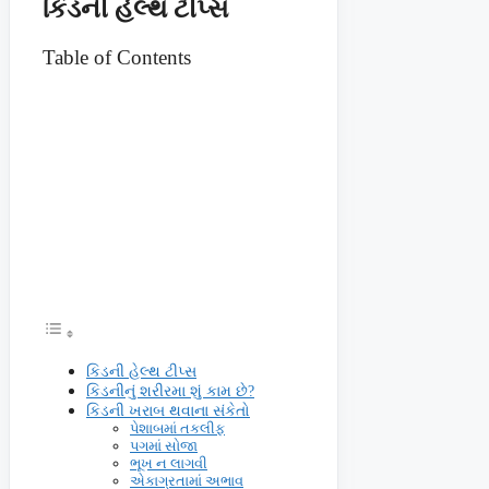
કિડની હેલ્થ ટીપ્સ
Table of Contents
કિડની હેલ્થ ટીપ્સ
કિડનીનું શરીરમા શું કામ છે?
કિડની ખરાબ થવાના સંકેતો
પેશાબમાં તકલીફ
પગમાં સોજા
ભૂખ ન લાગવી
એકાગ્રતામાં અભાવ