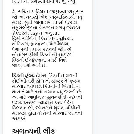
કિડનીની સમસ્યા થવા પર શું કરવું
ડૉ. સચિન પાટિલના જણાવ્યા અનુસાર
જો આ લક્ષણો એક અઠવાડિયાથી વધુ
સમય સુધી જોવા મળે તો સૌ પ્રથમ
નેફ્રોલોજીના ડૉક્ટરને મળવુ જોઇએ.
ડોકટરની સહાલ અનુસાર
હિમોગ્લોબિન, કિરેટેનિન, યુરિયા,
સોડિયમ, ફોસ્ફરસ, પોટેશિયમ,
પેશાબની તપાસ કરાવવી જોઇએ.
સોનોગ્રાફીથી કિડનીની સાઈઝ,
કિડની ઈન્ફેક્શન, પથરી વિશે
જાણવામાં આવે છે.
કિડની હેલ્થ ટીપ્સ
: કિડનીને લગતી
કોઈ બીમારી હોય તો ડૉક્ટર તે મુજબ
સારવાર આપે છે. કિડનીની બિમારી ન
થાય તે માટે તેનો બચાવ વધુ જરુરી છે.
આ માટે આધુનિક જીવનશૈલી બદલવી
પડશે. દરરોજ વ્યાયામ કરો. પેઈન
કિલર ન લો, જો તમને શુગર, બીપીની
સમસ્યા હોય તો તેની સારવાર કરાવવી
જોઇએ.
અગત્યની લીંક