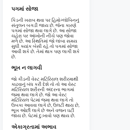
પગમાં સોજા
કિડની ખરાબ થવા પર હિમોગ્લોબિનનું
સંતુલન બગડી જાય છે. જેના કારણે
પગમાં સોજા થવા લાગે છે. આ સોજા
ચહેરા પર આંખોની નીચે પણ જોવા
મળે છે. આ સ્થિતિમાં જો લાંબા સમય
સુધી ક્યાંક બેસી રહે તો પગમાં સોજા
આવી શકે છે. તેમાં થાક પણ લાગી શકે
છે.
ભૂખ ન લાગવી
જો કીડની વેસ્ટ મટિરિયલ શરીરમાથી
કાઢવાનું બંધ કરી દેશે તો તો આ વેસ્ટ
મટિરિયલ શરીરની અંદરના ભાગમાં
જમા થવા લાગે છે. જો આ વેસ્ટ
મટિરિયલ પેટમાં જમા થવા લાગે તો
ઉબકા આવવા લાગે છે, ઉલટી થાય છે,
ભૂખ ઓછી લાગે છે અને વજન ઘટી
જાય છે. પેટમાં દુ:ખાવો પણ થાય છે.
એકાગ્રતામાં અભાવ