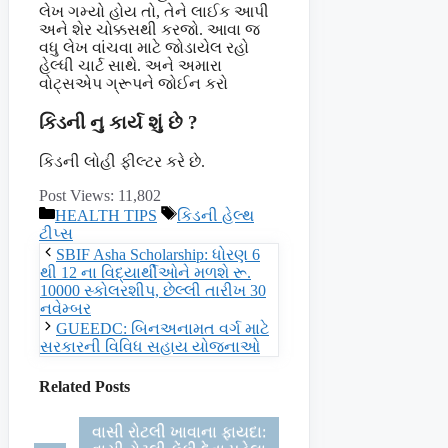
લેખ ગમ્યો હોય તો, તેને લાઈક આપી
અને શેર ચોક્કસથી કરજો. આવા જ
વધુ લેખ વાંચવા માટે જોડાયેલ રહો
હેલ્ધી ચાર્ટ સાથે. અને અમારા
વોટ્સએપ ગ્રૂપને જોઈન કરો
કિડની નુ કાર્ય શું છે ?
કિડની લોહી ફીલ્ટર કરે છે.
Post Views:
11,802
Categories
Tags
HEALTH TIPS
કિડની હેલ્થ
ટીપ્સ
SBIF Asha Scholarship: ધોરણ 6
થી 12 ના વિદ્યાર્થીઓને મળશે રૂ.
10000 સ્કોલરશીપ, છેલ્લી તારીખ 30
નવેમ્બર
GUEEDC: બિનઅનામત વર્ગ માટે
સરકારની વિવિધ સહાય યોજનાઓ
Related Posts
વાસી રોટલી ખાવાના ફાયદા: