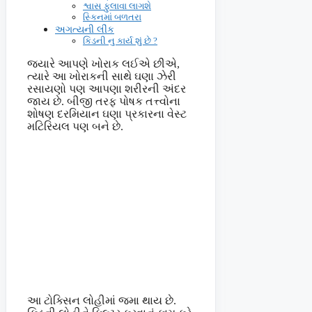
શ્વાસ ફુલાવા લાગશે
સ્કિનમાં બળતરા
અગત્યની લીંક
કિડની નુ કાર્ય શું છે ?
જ્યારે આપણે ખોરાક લઈએ છીએ,
ત્યારે આ ખોરાકની સાથે ઘણા ઝેરી
રસાયણો પણ આપણા શરીરની અંદર
જાય છે. બીજી તરફ પોષક તત્ત્વોના
શોષણ દરમિયાન ઘણા પ્રકારના વેસ્ટ
મટિરિયલ પણ બને છે.
આ ટોક્સિન લોહીમાં જમા થાય છે.