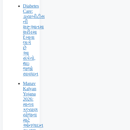
Diabetes
Care:
ડાયાબીટીસ
ની
શરૂઆતમા
શરીરમા
દેખાવા
લાગે
છે
આ
સંકેતો,
થઇ
જજો
સાવધાન
Manav
Kalyan
Yojana
2026:
માનવ
કલ્યાણ
યોજના
માટે
ઓનલાઇન