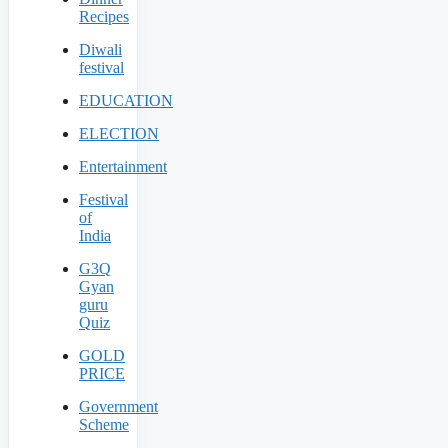
Recipes
Diwali
festival
EDUCATION
ELECTION
Entertainment
Festival
of
India
G3Q
Gyan
guru
Quiz
GOLD
PRICE
Government
Scheme