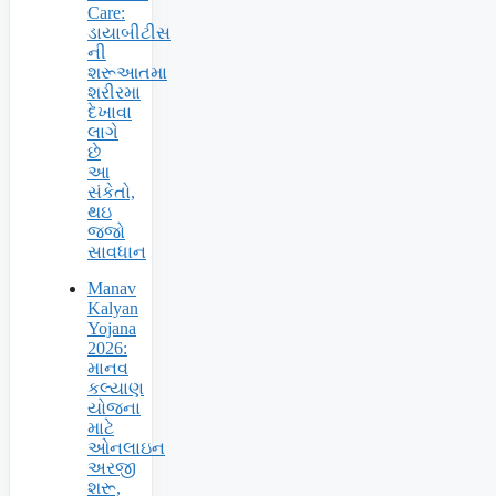
Care:
ડાયાબીટીસ
ની
શરૂઆતમા
શરીરમા
દેખાવા
લાગે
છે
આ
સંકેતો,
થઇ
જજો
સાવધાન
Manav
Kalyan
Yojana
2026:
માનવ
કલ્યાણ
યોજના
માટે
ઓનલાઇન
અરજી
શરૂ,