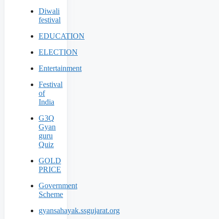
Diwali
festival
EDUCATION
ELECTION
Entertainment
Festival
of
India
G3Q
Gyan
guru
Quiz
GOLD
PRICE
Government
Scheme
gyansahayak.ssgujarat.org