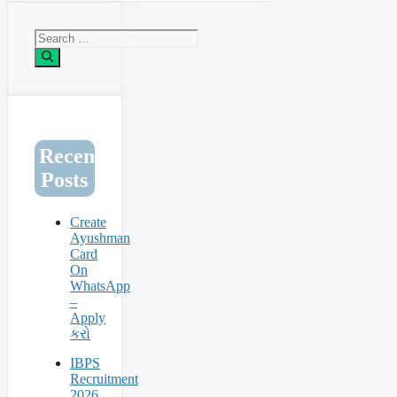
Search
for:
Recent
Posts
Create
Ayushman
Card
On
WhatsApp
–
Apply
કરો
IBPS
Recruitment
2026