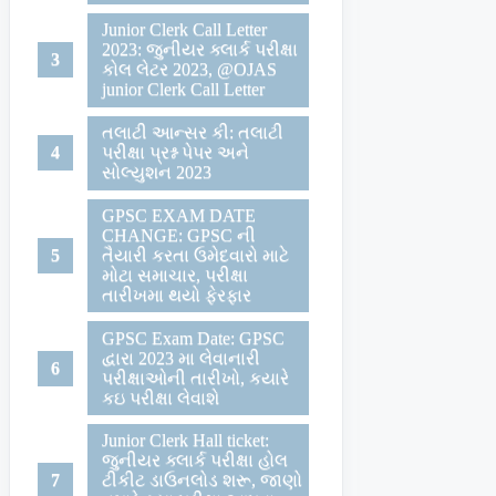
Junior Clerk Call Letter
2023: જુનીયર ક્લાર્ક પરીક્ષા
કોલ લેટર 2023, @OJAS
junior Clerk Call Letter
તલાટી આન્સર કી: તલાટી
પરીક્ષા પ્રશ્ન પેપર અને
સોલ્યુશન 2023
GPSC EXAM DATE
CHANGE: GPSC ની
તૈયારી કરતા ઉમેદવારો માટે
મોટા સમાચાર, પરીક્ષા
તારીખમા થયો ફેરફાર
GPSC Exam Date: GPSC
દ્વારા 2023 મા લેવાનારી
પરીક્ષાઓની તારીખો, કયારે
કઇ પરીક્ષા લેવાશે
Junior Clerk Hall ticket:
જુનીયર ક્લાર્ક પરીક્ષા હોલ
ટીકીટ ડાઉનલોડ શરૂ, જાણો