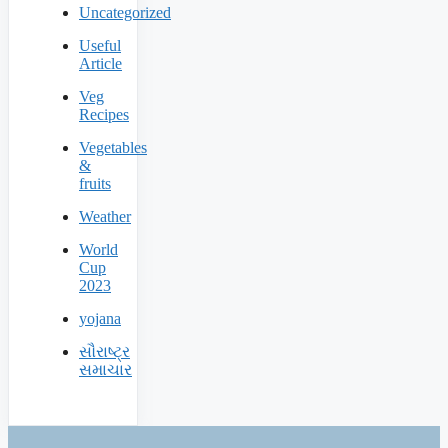
Uncategorized
Useful
Article
Veg
Recipes
Vegetables
&
fruits
Weather
World
Cup
2023
yojana
સૌરાષ્ટ્ર
સમાચાર