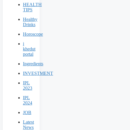
HEALTH
TIPS
Healthy
Drinks
Horoscope
i
khedut
portal
Ingredients
INVESTMENT
IPL
2023
IPL
2024
JOB
Latest
News