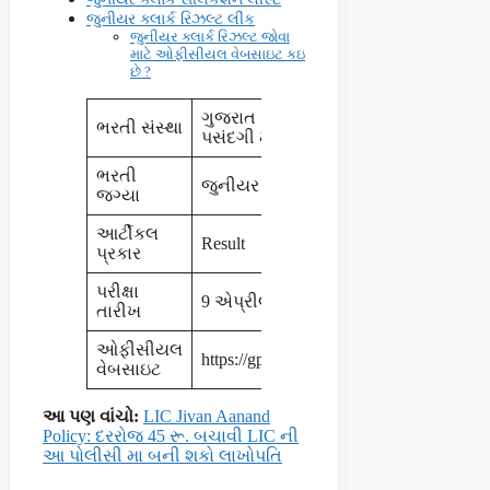
જુનીયર ક્લાર્ક રિઝલ્ટ લીંક
જુનીયર ક્લાર્ક રિઝલ્ટ જોવા
માટે ઓફીસીયલ વેબસાઇટ કઇ
છે ?
ગુજરાત પંચાયત સેવા
ભરતી સંસ્થા
પસંદગી મંડળ GPSSB
ભરતી
જુનીયર ક્લાર્ક
જગ્યા
આર્ટીકલ
Result
પ્રકાર
પરીક્ષા
9 એપ્રીલ 2023
તારીખ
ઓફીસીયલ
https://gpssb.gujarat.gov.in
વેબસાઇટ
આ પણ વાંચો:
LIC Jivan Aanand
Policy: દરરોજ 45 રૂ. બચાવી LIC ની
આ પોલીસી મા બની શકો લાખોપતિ