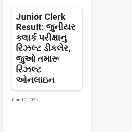
Junior Clerk
Result: જુનીયર
ક્લાર્ક પરીક્ષાનુ
રિઝલ્ટ ડીકલેર,
જુઓ તમારૂ
રિઝલ્ટ
ઓનલાઇન
June 17, 2023