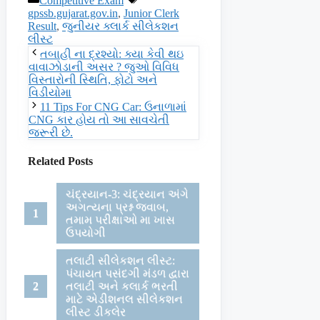
Competitive Exam
gpssb.gujarat.gov.in
,
Junior Clerk
Result
,
જુનીયર ક્લાર્ક સીલેકશન
લીસ્ટ
તબાહી ના દ્રશ્યો: ક્યા કેવી થઇ
વાવાઝોડાની અસર ? જુઓ વિવિધ
વિસ્તારોની સ્થિતિ, ફોટો અને
વિડીયોમા
11 Tips For CNG Car: ઉનાળામાં
CNG કાર હોય તો આ સાવચેતી
જરૂરી છે.
Related Posts
ચંદ્રયાન-3: ચંદ્રયાન અંગે
અગત્યના પ્રશ્ન જવાબ,
તમામ પરીક્ષાઓ મા ખાસ
ઉપયોગી
તલાટી સીલેકશન લીસ્ટ:
પંચાયત પસંદગી મંડળ દ્વારા
તલાટી અને કલાર્ક ભરતી
માટે એડીશનલ સીલેકશન
લીસ્ટ ડીકલેર