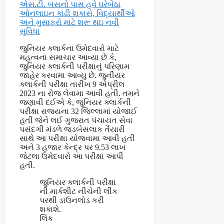
એસ.ટી. બસનો પાસ હવે ઘરેબેઠા
ઓનલાઇન કાઢી શકાસે, વિદ્યાર્થીઓ
અને મુસાફરો માટે શરૂ થઇ નવી
સુવિધા
જુનિયર ક્લાર્કના ઉમેદવારો માટે
મહત્વના સમાચાર આવ્યા છે કે,
જુનિયર ક્લાર્કની પરીક્ષાનું પરિણામ
જાહેર કરવામા આવ્યુ છે. જુનીયર
ક્લાર્કની પરીક્ષા તારીખ 9 એપ્રીલ
2023 ના રોજ લેવામા આવી હતી. તમને
જણાવી દઈએ કે, જુનિયર ક્લાર્કની
પરીક્ષા રાજ્યના 32 જિલ્લામાં યોજાઈ
હતી જેને લઈ ગુજરાત પંચાયત સેવા
પસંદગી મંડળે જડબેસલાક તૈયારી
સાથે આ પરીક્ષા યોજવામા આવી હતી
અને 3 હજાર કેન્દ્ર પર 9.53 લાખ
જેટલા ઉમેદવારો આ પરીક્ષા આપી
હતી.
જુનિયર ક્લાર્કની પરીક્ષા
ની માર્કશીટ નીચેની લીંક
પરથી ડાઉનલોડ કરી
શકાશે.
લિંક