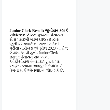
Junior Clerk Result: જુનીયર ક્લાર્ક
સીલેકશન લીસ્ટ:
ગુજરાત પંચાયત
સેવા પસંદગી મંડળ GPSSB દ્વારા
જુનીયર ક્લાર્ક ની ભરતી માટેની
પરીક્ષા તારીખ 9 એપ્રીલ 2023 ના રોજ
લેવામા આવી હતી. Junior Clerk
Result પંચાયત સેવ અની
ઓફીસીયલ વેબસાઇટ gpssb પર
જાહેર કરવામા આવ્યુ છે. ઉમેદવારો
તેમના માર્ક ઓનલાઇન જોઇ શકે છે.