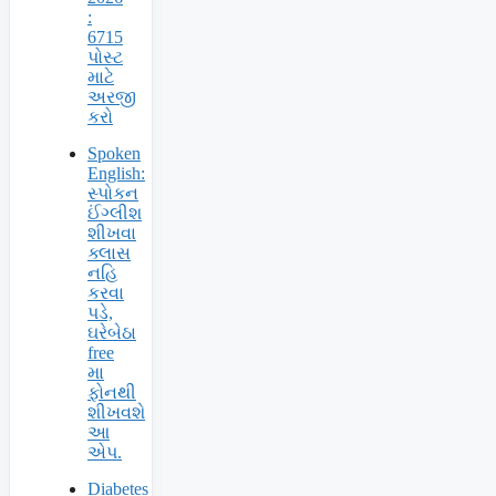
:
6715
પોસ્ટ
માટે
અરજી
કરો
Spoken
English:
સ્પોકન
ઈંગ્લીશ
શીખવા
ક્લાસ
નહિ
કરવા
પડે,
ઘરેબેઠા
free
મા
ફોનથી
શીખવશે
આ
એપ.
Diabetes