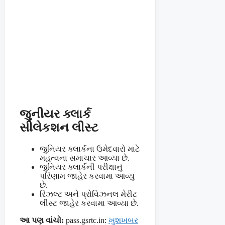
જુનીયર ક્લાર્ક
સીલેકશન લીસ્ટ
જુનિયર ક્લાર્કના ઉમેદવારો માટે
મહત્વના સમાચાર આવ્યા છે.
જુનિયર ક્લાર્કની પરીક્ષાનું
પરિણામ જાહેર કરવામા આવ્યુ
છે.
રિઝલ્ટ અને પ્રોવિઝનલ મેરીટ
લીસ્ટ જાહેર કરવામા આવ્યા છે.
આ પણ વાંચો:
pass.gsrtc.in:
ખુશખબર