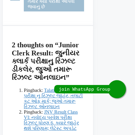
તમારે ક્યા પરીક્ષા આપવા
જવાનુ છે
2 thoughts on “Junior
Clerk Result: જુનીયર
ક્લાર્ક પરીક્ષાનુ રિઝલ્ટ
ડીકલેર, જુઓ તમારૂ
રિઝલ્ટ ઓનલાઇન”
Pingback:
Talati Result: તલાટી
પરીક્ષા નુ રિઝલ્ટ જાહેર, તલાટી
કટ ઓફ માર્ક; જુઓ તમારૂ
રિઝલ્ટ ઓનલાઇન
Pingback:
JNV Result Class
VI: નવોદય પ્રવેશ પરીક્ષા
રિઝલ્ટ ધોરણ 6, ક્યારે જાહેર
થશે પરિણામ; લેટેસ્ટ અપડેટ