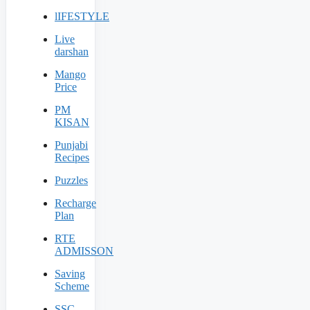
lIFESTYLE
Live
darshan
Mango
Price
PM
KISAN
Punjabi
Recipes
Puzzles
Recharge
Plan
RTE
ADMISSON
Saving
Scheme
SSC