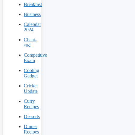
Breakfast
Business
Calendar
2024
Chaat-
चाट
Competitive
Exam
Cooling
Gadget
Cricket
Update
Curry
Recipes
Desserts
Dinner
Recipes