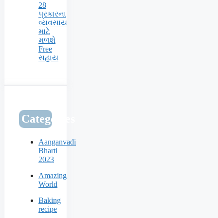
28
પ્રકારના
વ્યવસાય
માટે
મળશે
Free
સહાય
Categories
Aanganvadi
Bharti
2023
Amazing
World
Baking
recipe