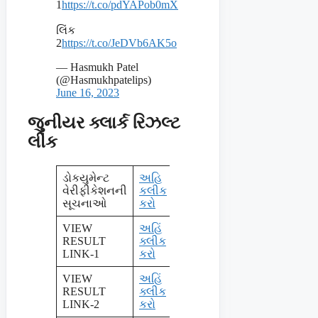
1
https://t.co/pdYAPob0mX
લિંક
2
https://t.co/JeDVb6AK5o
— Hasmukh Patel
(@Hasmukhpatelips)
June 16, 2023
જુનીયર ક્લાર્ક રિઝલ્ટ
લીંક
ડોકયુમેન્ટ
અહિ
વેરીફીકેશનની
કલીક
સૂચનાઓ
કરો
VIEW
અહિં
RESULT
ક્લીક
LINK-1
કરો
VIEW
અહિં
RESULT
ક્લીક
LINK-2
કરો