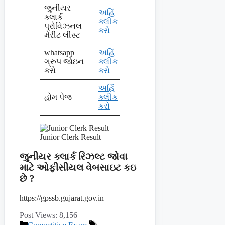
જુનીયર
અહિં
ક્લાર્ક
ક્લીક
પ્રોવિઝનલ
કરો
મેરીટ લીસ્ટ
whatsapp
અહિં
ગ્રુપ જોઇન
ક્લીક
કરો
કરો
અહિં
હોમ પેજ
ક્લીક
કરો
Junior Clerk Result
જુનીયર ક્લાર્ક રિઝલ્ટ જોવા
માટે ઓફીસીયલ વેબસાઇટ કઇ
છે ?
https://gpssb.gujarat.gov.in
Post Views:
8,156
Categories
Tags