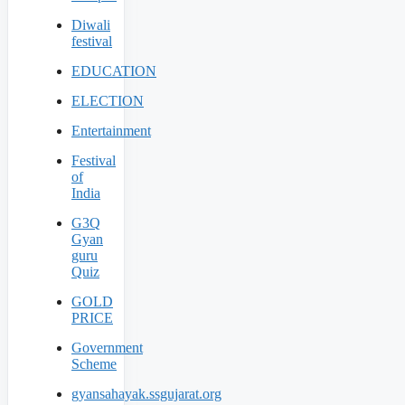
Diwali
festival
EDUCATION
ELECTION
Entertainment
Festival
of
India
G3Q
Gyan
guru
Quiz
GOLD
PRICE
Government
Scheme
gyansahayak.ssgujarat.org