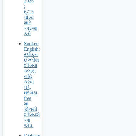
2026
:
6715
પોસ્ટ
માટે
અરજી
કરો
Spoken
English:
સ્પોકન
ઈંગ્લીશ
શીખવા
ક્લાસ
નહિ
કરવા
પડે,
ઘરેબેઠા
free
મા
ફોનથી
શીખવશે
આ
એપ.
Diabetes