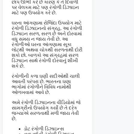
છાપ ઊભી કરે છે કારણ કે તે દિવાળી
પર વેલકમ માટે પણ રંગોળી ડિઝાઇન
માટે પણ ઉપયોગ કરે છે.
ઘરના આંગણામા રોજિંદા ઉપયોગ માટે
રંગોળી ડિઝાઇનનો સંગ્રહ. આ રંગોળી
ડિઝાઇન સરળ, સરળ છે અને દોરવામાં
વધુ સમય ન જાય તેવી છે. આ
રંગોળીઓ ઘરના આંગણામા સૂકા
લોટથી અથવા ચોકથી સરળતાથી દોરી
શકો છો. બાળકો આ સંગ્રહમાં સરળ
ડિઝાઇન સાથે રંગોળી દોરવાનું શીખી
શકે છે.
રંગોળીની કળા ઘણી સદીઓથી ચાલી
આવતી પરંપરા છે. ભારતના ઘણા
ભાગોમાં રંગોળીને વિવિધ નામોથી
ઓળખવામાં આવે છે.
અમે રંગોળી ડિઝાઇનના વીડિયોમાં જે
સામગ્રીનો ઉપયોગ કર્યો છે તે દરેક
જગ્યાએ સરળતાથી મળી જાય તેવી
છે.
ડોટ રંગોળી ડિઝાઇન્સ