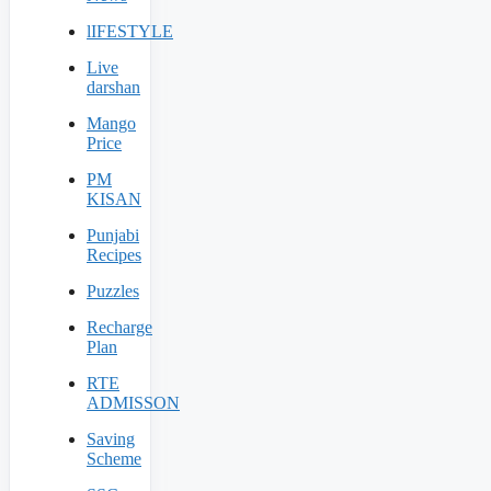
lIFESTYLE
Live
darshan
Mango
Price
PM
KISAN
Punjabi
Recipes
Puzzles
Recharge
Plan
RTE
ADMISSON
Saving
Scheme