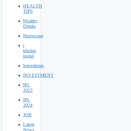
HEALTH
TIPS
Healthy
Drinks
Horoscope
i
khedut
portal
Ingredients
INVESTMENT
IPL
2023
IPL
2024
JOB
Latest
News