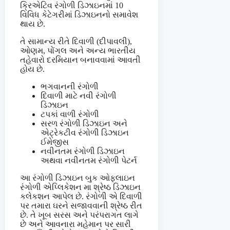
ક્રિએટિવ રંગોળી ડિઝાઇનમાં 10
વિવિધ કેટેગરીમાં ડિઝાઇનનો સમાવેશ
થાય છે.
તે સામાન્ય રીતે દિવાળી (દીપાવલી),
ઓણમ, પોંગલ અને અન્ય ભારતીય
તહેવારો દરમિયાન બનાવવામાં આવતી
હોય છે.
ભગવાનની રંગોળી
દિવાળી માટે નવી રંગોળી
ડિઝાઇન
ટપકાં વાળી રંગોળી
સરળ રંગોળી ડિઝાઇન અને
એટ્રેકટીવ રંગોળી ડિઝાઇન
ઈમેજીસ
નવીનતમ રંગોળી ડિઝાઇન
અથવા નવીનતમ રંગોળી પેટર્ન
આ રંગોળી ડિઝાઇન બુક ઓફલાઇન
રંગોળી એપ્લિકેશન મા શ્રેષ્ઠ ડિઝાઇન
કલેકશન આપેલ છે. રંગોળી એ દિવાળી
પર તમારા ઘરને સજાવવાની શ્રેષ્ઠ રીત
છે. તે ખૂબ સરસ અને પરંપરાગત લાગે
છે અને આવનારા મહેમાન પર સારી