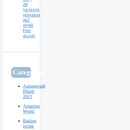
28
પ્રકારના
વ્યવસાય
માટે
મળશે
Free
સહાય
Categories
Aanganvadi
Bharti
2023
Amazing
World
Baking
recipe