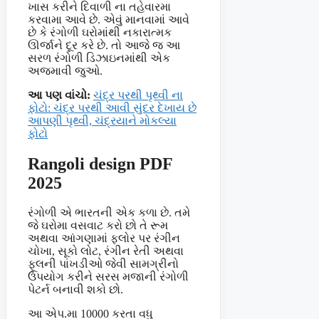
ખાસ કરીને દિવાળી ના તહેવારમા
કરવામા આવે છે. એવું માનવામાં આવે
છે કે રંગોળી ઘરોમાંથી નકારાત્મક
ઊર્જાને દૂર કરે છે. તો આજે જ આ
સરળ રંગોળી ડિઝાઇનમાંથી એક
અજમાવી જુઓ.
આ પણ વાંચો:
ચંદ્ર પરથી પૃથ્વી ના
ફોટો: ચંદ્ર પરથી આવી સુંદર દેખાય છે
આપણી પૃથ્વી, ચંદ્રયાને મોકલ્યા
ફોટો
Rangoli design PDF
2025
રંગોળી એ ભારતની એક કળા છે. તમે
જે ઘરોમા વસવાટ કરો છો તે રૂમ
અથવા આંગણામાં ફ્લોર પર રંગીન
ચોખા, સૂકો લોટ, રંગીન રેતી અથવા
ફૂલની પાંખડીઓ જેવી સામગ્રીનો
ઉપયોગ કરીને સરસ મજાની રંગોળી
પેટર્ન બનાવી શકો છો.
આ એપ.મા 10000 કરતા વધુ