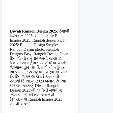
Diwali Rangoli Design 2025
: રંગોળી
ડિઝાઇન 2025: રંગોળી ફોટો: Rangoli
Images 2025: Rangoli design PDF
2025: Rangoli Design Simple:
Rangoli Dejain photo: Rangoli
Designs Easy: Rangoli Design Dots:
દિવાળી નો તહેવાર આવી રહ્યો છે.
દિવાળી ના તહેવાર પર લોકોમા આનંદ
ઉલ્લાસ હોય છે. દિવાળી નો તહેવાર
ભારતમા મુખ્ય તહેવાર ગણવામા આવે
છે. દિવાળે પર લોકો ઘરે અવનવી
રંગોળી ડિઝાઇન 2023 બનાવે છે. આ
પોસ્ટમા આપણે Diwali Rangoli
Design 2023 ની માહિતી મેળવીશુ
જેમાથી જોઇને તમે અવનવી
ડિઝાઇનમા Rangoli Images 2023
મેળવી શકસો.