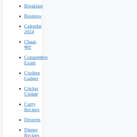
Breakfast
Business
Calendar
2024
Chaat-
चाट
Competitive
Exam
Cooling
Gadget
Cricket
Update
Curry
Recipes
Desserts
Dinner
Recipes