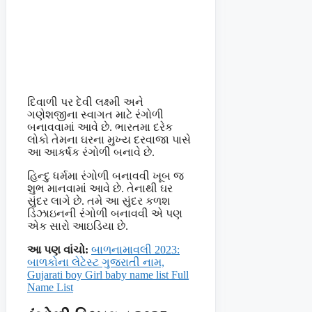
દિવાળી પર દેવી લક્ષ્મી અને
ગણેશજીના સ્વાગત માટે રંગોળી
બનાવવામાં આવે છે. ભારતમા દરેક
લોકો તેમના ઘરના મુખ્ય દરવાજા પાસે
આ આકર્ષક રંગોળી બનાવે છે.
હિન્દુ ધર્મમા રંગોળી બનાવવી ખૂબ જ
શુભ માનવામાં આવે છે. તેનાથી ઘર
સુંદર લાગે છે. તમે આ સુંદર કળશ
ડિઝાઇનની રંગોળી બનાવવી એ પણ
એક સારો આઇડિયા છે.
આ પણ વાંચો:
બાળનામાવલી 2023:
બાળકોના લેટેસ્ટ ગુજરાતી નામ,
Gujarati boy Girl baby name list Full
Name List