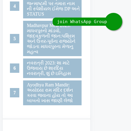
જન્માષ્ટમી પર તમારા નામ
ની સ્પેશીયલ ઈમેજ DP અને
STATUS
Madhavpur Mela 2023:
માધવપુરનો માંડવો,
જાદવકુળની જાન:પશ્રિમ
અને ઉત્તર-પૂર્વના રાજ્યોને
જોડતા માધવપુરના મેળાનુ
મહત્વ
નવરાત્રી 2023: શા માટે
ઉજવાય છે શારદિય
નવરાત્રી, શું છે ઇતિહાસ
Ayodhya Ram Mandir:
અયોધ્યા રામ મંદિર દર્શન
કરવા જવાના હોય તો આ
બાબતો ખાસ જાણી લેજો