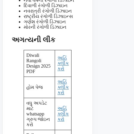
નવા વર્ષની રંગોળી ડિઝાઇન
દિવાળી રંગોળી ડિઝાઇન
નવરાત્રી રંગોળી ડિઝાઇન
રાષ્ટ્રીય રંગોળી ડિઝાઇન્સ
ગણેશ રંગોળી ડિઝાઇન
મોરની રંગોળી ડિઝાઇન
અગત્યની લીંક
Diwali
અહિં
Rangoli
ક્લીક
Design 2025
કરો
PDF
અહિં
હોમ પેજ
ક્લીક
કરો
વધુ અપડેટ
માટે
અહિં
whatsapp
ક્લીક
ગ્રુપ જોઇન
કરો
કરો