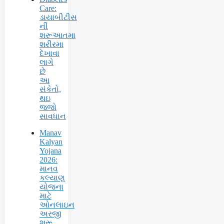
Care:
ડાયાબીટીસ
ની
શરૂઆતમા
શરીરમા
દેખાવા
લાગે
છે
આ
સંકેતો,
થઇ
જજો
સાવધાન
Manav
Kalyan
Yojana
2026:
માનવ
કલ્યાણ
યોજના
માટે
ઓનલાઇન
અરજી
શરૂ,