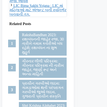
મજા આવશે
LIC Bima Sakhi Yojana : LIC માં
મહિલાઓ માટે એજન્ટ બની સ્વનિર્ભર
બનવાની તક.
Related Posts
RakshaBandhan 2023:
રક્ષાબંધનની જાહેર રજા, 30
તારીખે તમામ કચેરીઓ બંધ
રહેશે; રક્ષાબંધન ના શુભ
મુહુર્ત
ગીરનાર લીલી પરિક્રમા:
ગીરનાર પરિક્રમા ની તારીખ
જાહેર, જાણો રૂટ અને
અન્ય માહિતી
પ્રાચીન ગરબીઓ લાઇવ:
ગામડાઓમા થતી પરંપરાગત
ગરબીઓ જુઓ લાઇવ,
ગુજરાતી પ્રાચીન સંસ્કૃતિ
Shri Krishna Alphabet 2023: