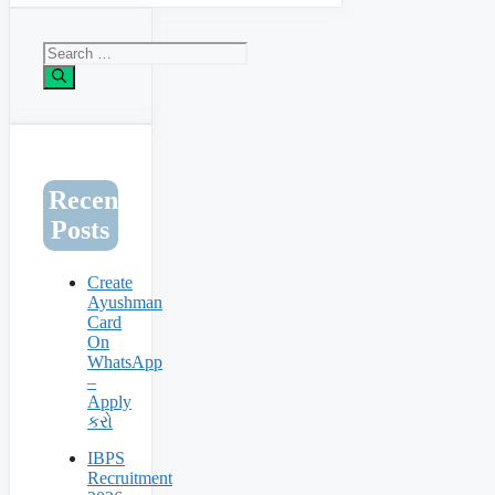
Search
for:
Recent
Posts
Create
Ayushman
Card
On
WhatsApp
–
Apply
કરો
IBPS
Recruitment