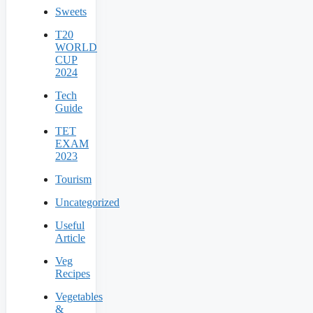
Sweets
T20
WORLD
CUP
2024
Tech
Guide
TET
EXAM
2023
Tourism
Uncategorized
Useful
Article
Veg
Recipes
Vegetables
&