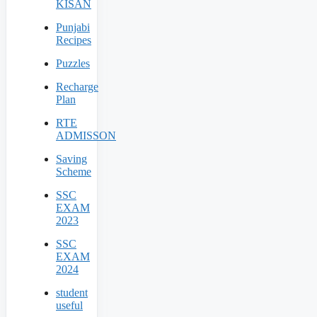
KISAN
Punjabi
Recipes
Puzzles
Recharge
Plan
RTE
ADMISSON
Saving
Scheme
SSC
EXAM
2023
SSC
EXAM
2024
student
useful