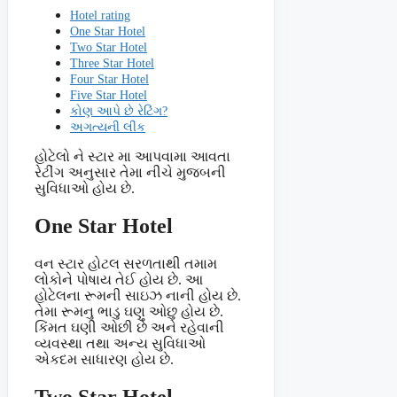
Hotel rating
One Star Hotel
Two Star Hotel
Three Star Hotel
Four Star Hotel
Five Star Hotel
કોણ આપે છે રેટિંગ?
અગત્યની લીંક
હોટેલો ને સ્ટાર મા આપવામા આવતા
રેટીંગ અનુસાર તેમા નીચે મુજબની
સુવિધાઓ હોય છે.
One Star Hotel
વન સ્ટાર હોટલ સરળતાથી તમામ
લોકોને પોષાય તેઈ હોય છે. આ
હોટેલના રૂમની સાઇઝ નાની હોય છે.
તેમા રૂમનુ ભાડુ ઘણુ ઓછુ હોય છે.
કિંમત ઘણી ઓછી છે અને રહેવાની
વ્યવસ્થા તથા અન્ય સુવિધાઓ
એકદમ સાધારણ હોય છે.
Two Star Hotel