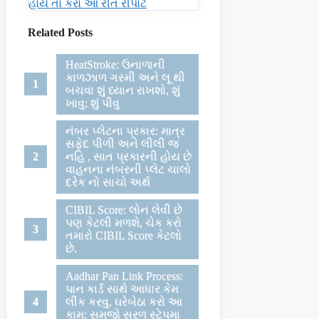
હોય તો કરો આ રીતે રીપોર્ટ
Related Posts
HeatStroke: ઉનાળાની
કાળઝાળ ગરમી અને લૂ થી
બચવા શું ધ્યાન રાખશો, શું
ખાવુ; શુંં પીવુ
નંબર પ્લેટના પ્રકાર: માત્ર
સફેદ પીળી અને લીલી જ
નહિ , સાત પ્રકારની હોય છે
વાહનના નંબરની પ્લેટ ચાલો
દરેક નો સાચો અર્થ
CIBIL Score: લોન લેવી છે
પણ કેટલી મળશે, ચેક કરો
તમારો CIBIL Score કેટલો
છે.
Aadhar Pan Link Process:
પાન કાર્ડ સાથે આધાર કેમ
લીંક કરવુ, ઘરેબેઠા કરો આ
કામ; સમજો સરળ સ્ટેપમા