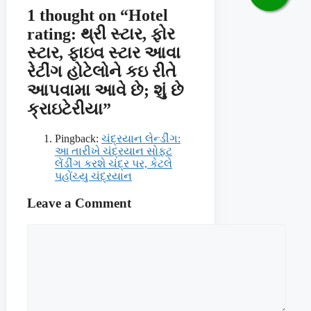
1 thought on “Hotel
rating: થ્રી સ્ટાર, ફોર
સ્ટાર, ફાઇવ સ્ટાર આવા
રેટીંગ હોટેલોને કઇ રીતે
આપવામા આવે છે; શું છે
ક્રાઇટેરીયા”
Pingback:
ચંદ્રયાન લેન્ડીંગ:
આ તારીખે ચંદ્રયાન સોફટ
લેંડીંગ કરશે ચંદ્ર પર, કેટલે
પહોંચ્યુ ચંદ્રયાન
Leave a Comment
Comment