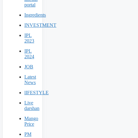
portal
Ingredients
INVESTMENT
IPL
2023
IPL
2024
JOB
Latest
News
lIFESTYLE
Live
darshan
Mango
Price
PM