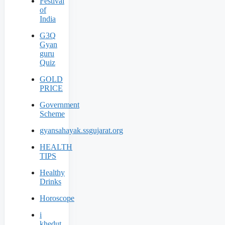
Festival
of
India
G3Q
Gyan
guru
Quiz
GOLD
PRICE
Government
Scheme
gyansahayak.ssgujarat.org
HEALTH
TIPS
Healthy
Drinks
Horoscope
i
khedut