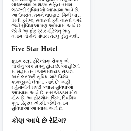
બાથરૂમમાં બાથટબ સહિત તમામ
લક્ઝરી સુવિધાઓ આપવામા આવે છે.
આ ઉપરાંત, તમને વાઇફાઇ, મિની બાર,
મિની ફ્રીજ, સવારનો ફ્રી નાસ્તો વગેરે
જેવી સુવિધાઓ પણ આપવામાં આવે છે.
જો કે આ ફોર સ્ટાર હોટેલનુ ભાડુ
તમામ લોકોને પોષાય તેટલુ હોતુ નથી,
Five Star Hotel
ફાઇવ સ્ટાર હોટેલ્સમાં રોકાવુ એ
લોકોનુ એક સપનુ હોય છે. આ હોટેલો
મા મહેમાનના આરામદાયક રોકાણ
અને લક્ઝરી સુવિધા માટે વિશેષ
કાળજીઓ લેવામાં આવે છે. અહીં
મહેમાનોને મલ્ટી ક્લાસ સુવિધાઓ
આપવામા આવે છે. રૂમ એકદમ મોટા
હોય છે. આ હોટલોમાં જિમ, સ્વિમિંગ
પૂલ, સેંટ્રલ એ.સી. જેવી તમામ
સુવિધાઓ આપવામા આવે છે.
કોણ આપે છે રેટિંગ?