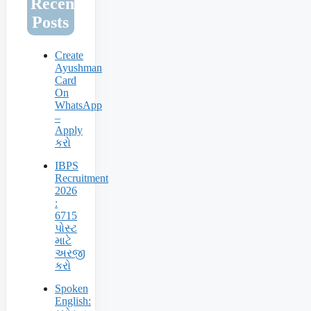
Recent
Posts
Create
Ayushman
Card
On
WhatsApp
–
Apply
કરો
IBPS
Recruitment
2026
:
6715
પોસ્ટ
માટે
અરજી
કરો
Spoken
English: