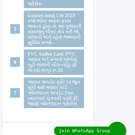
પ્રોસેસ
Gujarati samaj List 2023:
રજાઓમા ક્યાય ફરવા
જવાના હોય તો આ ગુજરાતી
સમાજનુ લીસ્ટ સેવ કરી લો,
વાજબી ભાવે રહેવા જમવાની
સુવિધા મળશે
PVC Aadhar Card: PVC
આધાર કાર્ડ મંગાવો ઘરેબેઠા,
તૂટી જવાની બીક નહિ; ફી
લાગશે માત્ર રૂ.50
આધાર અપડેટ ફ્રી: 14 જુન
સુધી થશે આધાર કાર્ડ
ઓનલાઇન અપડેટ Free,
ત્યારબાદ ચુકવવી પડશે ફી;
જાણો ઓનલાઇન પ્રોસેસ