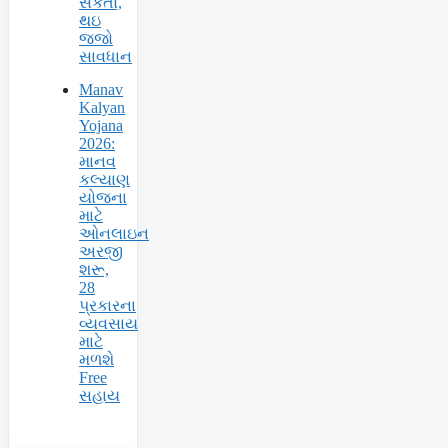
સંકેતો,
થઇ
જજો
સાવધાન
Manav
Kalyan
Yojana
2026:
માનવ
કલ્યાણ
યોજના
માટે
ઓનલાઇન
અરજી
શરૂ,
28
પ્રકારના
વ્યવસાય
માટે
મળશે
Free
સહાય