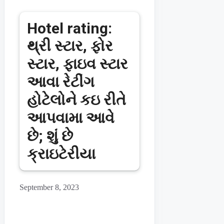
Hotel rating:
થ્રી સ્ટાર, ફોર
સ્ટાર, ફાઇવ સ્ટાર
આવા રેટીંગ
હોટેલોને કઇ રીતે
આપવામા આવે
છે; શું છે
ક્રાઇટેરીયા
September 8, 2023