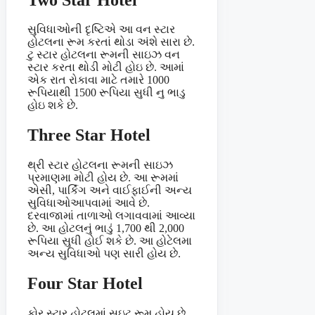
સુવિધાઓની દૃષ્ટિએ આ વન સ્ટાર
હોટલના રૂમ કરતાં થોડા અંશે સારા છે.
ટુ સ્ટાર હોટલના રૂમની સાઇઝ વન
સ્ટાર કરતા થોડી મોટી હોઇ છે. આમાં
એક રાત રોકાવા માટે તમારે 1000
રૂપિયાથી 1500 રૂપિયા સુધી નુ ભાડુ
હોઇ શકે છે.
Three Star Hotel
થ્રી સ્ટાર હોટલના રૂમની સાઇઝ
પ્રમાણમા મોટી હોય છે. આ રૂમમાં
એસી, પાર્કિંગ અને વાઈફાઈની અન્ય
સુવિધાઓઆપવામાં આવે છે.
દરવાજામાં તાળાઓ લગાવવામાં આવ્યા
છે. આ હોટલનું ભાડું 1,700 થી 2,000
રૂપિયા સુધી હોઈ શકે છે. આ હોટેલમા
અન્ય સુવિધાઓ પણ સારી હોય છે.
Four Star Hotel
ફોર સ્ટાર હોટલમાં સુઇટ રૂમ હોય છે.