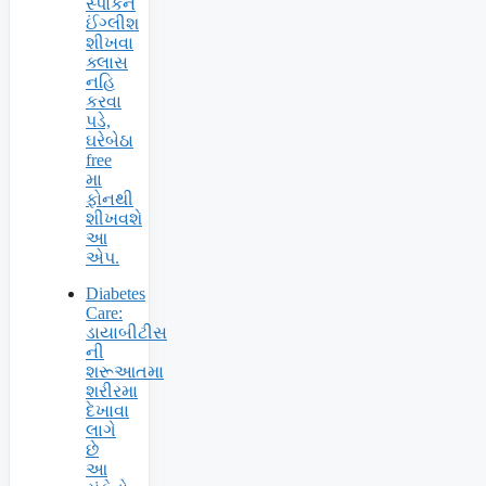
સ્પોકન
ઈંગ્લીશ
શીખવા
ક્લાસ
નહિ
કરવા
પડે,
ઘરેબેઠા
free
મા
ફોનથી
શીખવશે
આ
એપ.
Diabetes
Care:
ડાયાબીટીસ
ની
શરૂઆતમા
શરીરમા
દેખાવા
લાગે
છે
આ