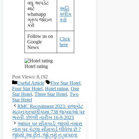
વધુ અપડેટ
માટે
અહિં
whatsapp
ક્લીક
ગ્રુપ જોઇન
કરો
કરો
Follow us on
Click
Google
here
News
Hotel rating
Post Views:
8,192
Categories
Tags
Useful Article
Five Star Hotel
,
Four Star Hotel
,
Hotel rating
,
One
Star Hotel
,
Three Star Hotel
,
Two
Star Hotel
RMC Recruitment 2023: રાજકોટ
મહાનગરપાલીકામા 738 જગ્યાઓ પર
ભરતી, છેલ્લી તારીખ 16-9-2023
આધાર પર સીમકાર્ડ: જાણો તમારા
નામ પર કેટલા સીમકાર્ડ લીધેલા છે ?
જાણો આ રીતે, જો તમે ન વાપરતા