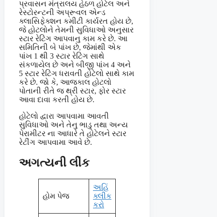
પ્રવાસન મંત્રાલય હેઠળ હોટેલ અને
રેસ્ટોરન્ટની અપ્રૂવલ એન્ડ
ક્લાસિફેક્શન કમીટી કાર્યરત હોય છે,
જે હોટલોને તેમની સુવિધાઓ અનુસાર
સ્ટાર રેટિંગ આપવાનુ કામ કરે છે. આ
સમિતિની બે પાંખ છે, જેમાંથી એક
પાંખ 1 થી 3 સ્ટાર રેટિંગ સાથે
સંકળાયેલ છે અને બીજી પાંખ 4 અને
5 સ્ટાર રેટિંગ ધરાવતી હોટેલો સાથે કામ
કરે છે. જો કે, આજકાલ હોટલો
પોતાની રીતે જ થ્રી સ્ટાર, ફોર સ્ટાર
આવા દાવા કરતી હોય છે.
હોટેલો દ્વારા આપવામા આવતી
સુવિધાઓ અને તેનુ ભાડુ તથા અન્ય
પેરામીટર ના આધારે તે હોટેલને સ્ટાર
રેટીંગ આપવામા આવે છે.
અગત્યની લીંક
અહિં
હોમ પેજ
ક્લીક
કરો