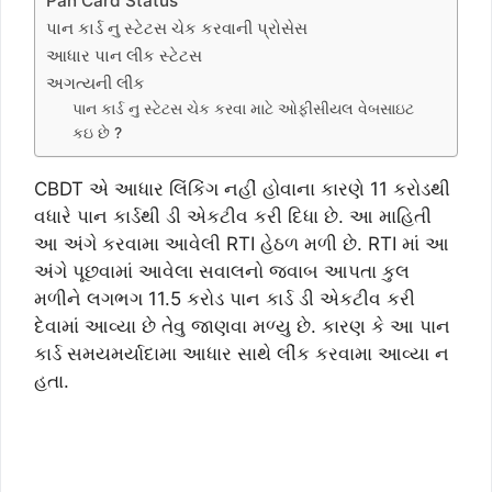
Pan Card Status
પાન કાર્ડ નુ સ્ટેટસ ચેક કરવાની પ્રોસેસ
આધાર પાન લીંક સ્ટેટસ
અગત્યની લીંક
પાન કાર્ડ નુ સ્ટેટસ ચેક કરવા માટે ઓફીસીયલ વેબસાઇટ
કઇ છે ?
CBDT એ આધાર લિંકિંગ નહીં હોવાના કારણે 11 કરોડથી
વધારે પાન કાર્ડથી ડી એકટીવ કરી દિધા છે. આ માહિતી
આ અંગે કરવામા આવેલી RTI હેઠળ મળી છે. RTI માં આ
અંગે પૂછવામાં આવેલા સવાલનો જવાબ આપતા કુલ
મળીને લગભગ 11.5 કરોડ પાન કાર્ડ ડી એકટીવ કરી
દેવામાં આવ્યા છે તેવુ જાણવા મળ્યુ છે. કારણ કે આ પાન
કાર્ડ સમયમર્યાદામા આધાર સાથે લીંક કરવામા આવ્યા ન
હતા.