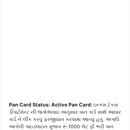
Pan Card Status: Active Pan Card:
ઇન્કમ ટેકસ
ડીપાર્ટમેન્ટ ની જ્ગોઅવાઇ અનુસાર પાન કાર્ડ સાથે આધાર
કાર્ડ ને લીંક કરવુ ફરજીયાત કરવામા આવ્યુ હતુ. અગાઉ
આપેલી ગાઇડલાઇન મુજબ રૂ.1000 લેટ ફી ભરી પાન