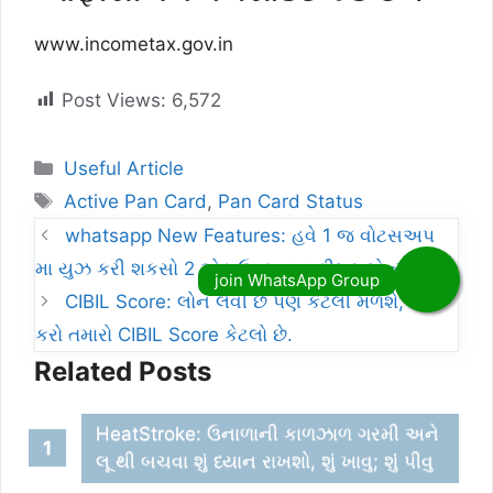
www.incometax.gov.in
Post Views:
6,572
Categories
Useful Article
Tags
Active Pan Card
,
Pan Card Status
whatsapp New Features: હવે 1 જ વોટસઅપ
મા યુઝ કરી શકસો 2 એકાઉન્ટ, નવુ ફીચર લોન્ચ
CIBIL Score: લોન લેવી છે પણ કેટલી મળશે, ચેક
કરો તમારો CIBIL Score કેટલો છે.
Related Posts
HeatStroke: ઉનાળાની કાળઝાળ ગરમી અને
લૂ થી બચવા શું ધ્યાન રાખશો, શું ખાવુ; શુંં પીવુ