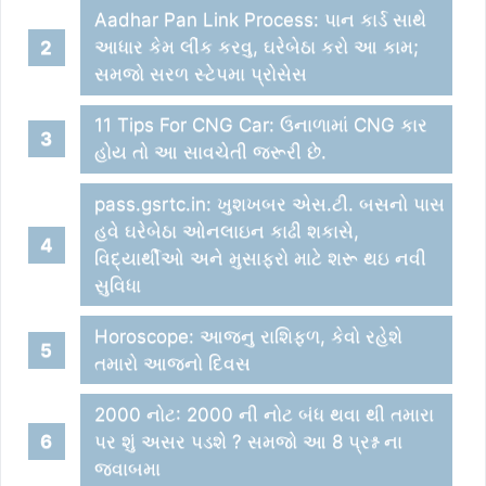
Aadhar Pan Link Process: પાન કાર્ડ સાથે
આધાર કેમ લીંક કરવુ, ઘરેબેઠા કરો આ કામ;
સમજો સરળ સ્ટેપમા પ્રોસેસ
11 Tips For CNG Car: ઉનાળામાં CNG કાર
હોય તો આ સાવચેતી જરૂરી છે.
pass.gsrtc.in: ખુશખબર એસ.ટી. બસનો પાસ
હવે ઘરેબેઠા ઓનલાઇન કાઢી શકાસે,
વિદ્યાર્થીઓ અને મુસાફરો માટે શરૂ થઇ નવી
સુવિધા
Horoscope: આજનુ રાશિફળ, કેવો રહેશે
તમારો આજનો દિવસ
2000 નોટ: 2000 ની નોટ બંધ થવા થી તમારા
પર શું અસર પડશે ? સમજો આ 8 પ્રશ્ન ના
જવાબમા