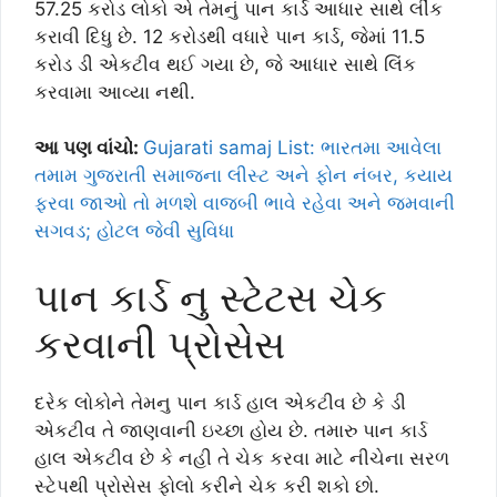
57.25 કરોડ લોકો એ તેમનું પાન કાર્ડ આધાર સાથે લીંક
કરાવી દિધુ છે. 12 કરોડથી વધારે પાન કાર્ડ, જેમાં 11.5
કરોડ ડી એકટીવ થઈ ગયા છે, જે આધાર સાથે લિંક
કરવામા આવ્યા નથી.
આ પણ વાંચો:
Gujarati samaj List: ભારતમા આવેલા
તમામ ગુજરાતી સમાજના લીસ્ટ અને ફોન નંબર, કયાય
ફરવા જાઓ તો મળશે વાજબી ભાવે રહેવા અને જમવાની
સગવડ; હોટલ જેવી સુવિધા
પાન કાર્ડ નુ સ્ટેટસ ચેક
કરવાની પ્રોસેસ
દરેક લોકોને તેમનુ પાન કાર્ડ હાલ એકટીવ છે કે ડી
એકટીવ તે જાણવાની ઇચ્છા હોય છે. તમારુ પાન કાર્ડ
હાલ એકટીવ છે કે નહી તે ચેક કરવા માટે નીચેના સરળ
સ્ટેપથી પ્રોસેસ ફોલો કરીને ચેક કરી શકો છો.