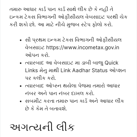
તમારુ આધાર કાર્ડ પાન કાર્ડ સાથે લીંક છે કે નહી તે
ઇન્કમ ટેકસ વિભાગની ઓફીસીયલ વેબસાઇટ પરથી ચેક
કરી શકો છો. આ માટે નીચે મુજબ સ્ટેપ ફોલો કરો.
સૌ પ્રથમ ઇન્કમ ટેકસ વિભાગની ઓફીસીયલ
વેબસાઇટ https://www.incometax.gov.in
ઓપન કરો.
ત્યારબાદ આ વેબસાઇટ મા ડાબી બાજુ Quick
Links મેનુ માથી Link Aadhar Status ઓપ્શન
પર કલીક કરો.
ત્યારબાદ ઓપ્સ્ન થયેલા પેજમા તમારો આધાર
નંબર અને પાન નંબર દાખલ કરો.
સબમીટ કરતા તમારુ પાન કાર્ડ અને આધાર લીંંક
છે કે કેમ તે બતાવશે.
અગત્યની લીંક