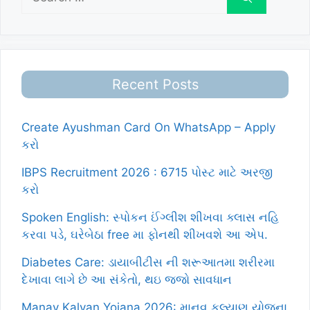
for:
Recent Posts
Create Ayushman Card On WhatsApp – Apply
કરો
IBPS Recruitment 2026 : 6715 પોસ્ટ માટે અરજી
કરો
Spoken English: સ્પોકન ઈંગ્લીશ શીખવા ક્લાસ નહિ
કરવા પડે, ઘરેબેઠા free મા ફોનથી શીખવશે આ એપ.
Diabetes Care: ડાયાબીટીસ ની શરૂઆતમા શરીરમા
દેખાવા લાગે છે આ સંકેતો, થઇ જજો સાવધાન
Manav Kalyan Yojana 2026: માનવ કલ્યાણ યોજના