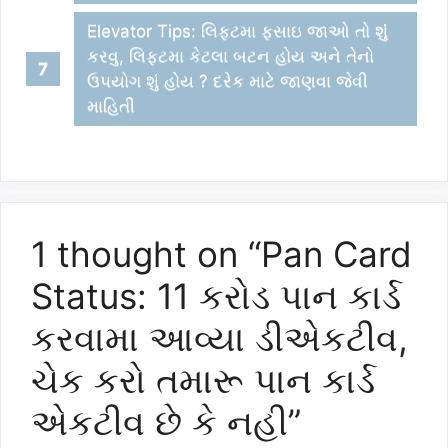
Elevator Tips: લિફટમા ફસાઇ જાઓ તો શુંં
કરવુ, લિફટમા કેટલા બટન હોય અને તેનો
ઉપયોગ શું હોય ? દરેક માટે જાણવા જેવી
માહિતી
1 thought on “Pan Card
Status: 11 કરોડ પાન કાર્ડ
કરવામા આવ્યા ડીએકટીવ,
ચેક કરો તમારૂ પાન કાર્ડ
એકટીવ છે કે નહી”