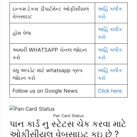
ઇન્કમ ટેકસ ડીપાર્ટમેન્ટ ઓફીસીયલ
અહિં ક્લીક
વેબસાઇટ
કરો
અહિં ક્લીક
હોમ પેજ
કરો
અમારી WHATSAPP ચેનલ જોઇન
અહિં ક્લીક
કરો
કરો
વધુ અપડેટ માટે whatsapp ગ્રુપ
અહિં ક્લીક
જોઇન કરો
કરો
Follow us on Google News
Click here
Pan Card Status
પાન કાર્ડ નુ સ્ટેટસ ચેક કરવા માટે
ઓફીસીયલ વેબસાઇટ કઇ છે ?