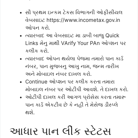
સૌ પ્રથમ ઇન્કમ ટેકસ વિભાગની ઓફીસીયલ
વેબસાઇટ https://www.incometax.gov.in
ઓપન કરો.
ત્યારબાદ આ વેબસાઇટ મા ડાબી બાજુ Quick
Links મેનુ માથી VArify Your PAn ઓપ્શન પર
કલીક કરો.
ત્યારબાદ ઓપન થયેલા પેજમા તમારો પાન કાર્ડ
નંબર, પાન મુજબનુ આખુ નામ, જન્મ તારીખ
અને મોબાઇલ નંબર દાખલ કરો.
Continue ઓપ્શન પર કલીક કરતા તમારા
મોબાઇલ નંબર પર ઓટીપી આવશે. તે દાખલ કરો.
ઓટીપી દાખલ કરી આગળ પ્રોસેસ કરતા તમારૂ
પાન કાર્ડ એકટીવ છે કે નહી તે મેસેજ ડીસ્પ્લે
થશે.
આધાર પાન લીંક સ્ટેટસ