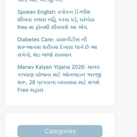
Spoken English: સ્પોકન ઈંગ્લીશ
શીખવા ક્લાસ નહિ કરવા પડે, ઘરેબેઠા
free મા ફોનથી શીખવશે આ એપ.
Diabetes Care: ડાયાબીટીસ ની
શરૂઆતમા શરીરમા દેખાવા લાગે છે આ
સંકેતો, થઇ જજો સાવધાન
Manav Kalyan Yojana 2026: માનવ
કલ્યાણ યોજના માટે ઓનલાઇન અરજી
શરૂ, 28 પ્રકારના વ્યવસાય માટે મળશે
Free સહાય
Categories