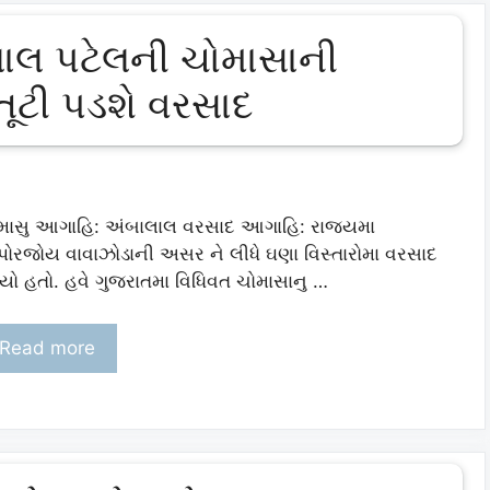
ાલ પટેલની ચોમાસાની
ૂટી પડશે વરસાદ
માસુ આગાહિ: અંબાલાલ વરસાદ આગાહિ: રાજયમા
પોરજોય વાવાઝોડાની અસર ને લીધે ઘણા વિસ્તારોમા વરસાદ
યો હતો. હવે ગુજરાતમા વિધિવત ચોમાસાનુ …
Read more