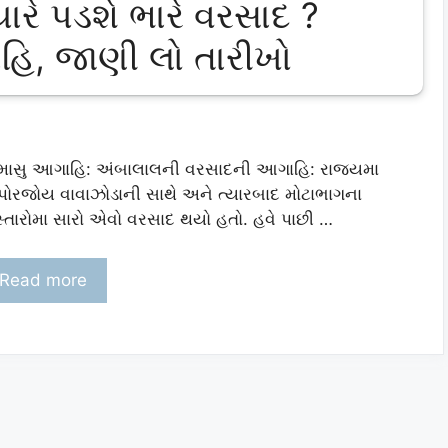
ારે પડશે ભારે વરસાદ ?
િ, જાણી લો તારીખો
માસુ આગાહિ: અંબાલાલની વરસાદની આગાહિ: રાજયમા
પોરજોય વાવાઝોડાની સાથે અને ત્યારબાદ મોટાભાગના
સ્તારોમા સારો એવો વરસાદ થયો હતો. હવે પાછી …
Read more