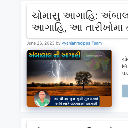
ચોમાસુ આગાહિ: અંબાલ
આગાહિ, આ તારીખોમા ત
June 26, 2023
by
vyanjanrecipes Team
ચો
બિ
પડ