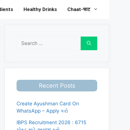
dients
Healthy Drinks
Chaat-चाट
Search
for:
Recent Posts
Create Ayushman Card On
WhatsApp – Apply કરો
IBPS Recruitment 2026 : 6715
પોસ્ટ માટે અરજી કરો