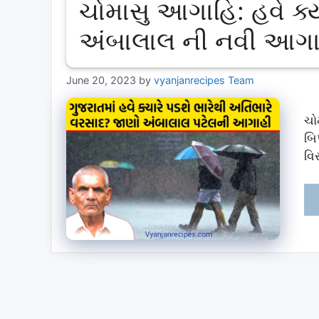
ચોમાસુ આગાહિ: હવે ક્ય
અંબાલાલ ની નવી આગાહ
June 20, 2023
by
vyanjanrecipes Team
ચો
બિ
વિ