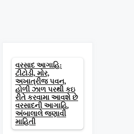
વરસાદ આગાહિ:
ટીટોડી, મોર,
અખાત્રીજ પવન,
હોળી ઝાળ પરથી કઇ
રીતે કરવામા આવશે છે
વરસાદની આગાહિ,
અંબાલાલે જણાવી
માહિતી