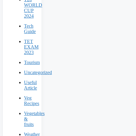
WORLD
CUP
2024
Tech
Guide
TET
EXAM
2023
Tourism
Uncategorized
Useful
Article
Veg
Recipes
Vegetables
&
fruits
Weather