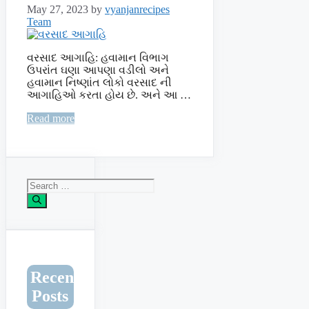
May 27, 2023
by
vyanjanrecipes
Team
વરસાદ આગાહિ: હવામાન વિભાગ
ઉપરાંત ઘણા આપણા વડીલો અને
હવામાન નિષ્ણાંત લોકો વરસાદ ની
આગાહિઓ કરતા હોય છે. અને આ …
Read more
Search
for:
Recent
Posts