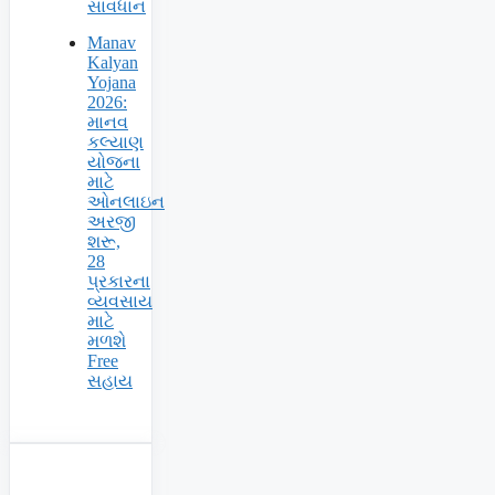
સાવધાન
Manav
Kalyan
Yojana
2026:
માનવ
કલ્યાણ
યોજના
માટે
ઓનલાઇન
અરજી
શરૂ,
28
પ્રકારના
વ્યવસાય
માટે
મળશે
Free
સહાય