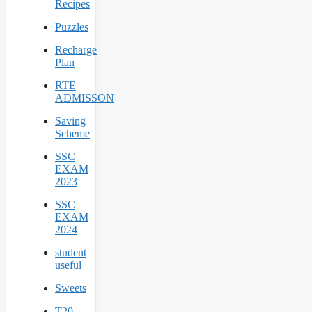
Recipes
Puzzles
Recharge
Plan
RTE
ADMISSON
Saving
Scheme
SSC
EXAM
2023
SSC
EXAM
2024
student
useful
Sweets
T20