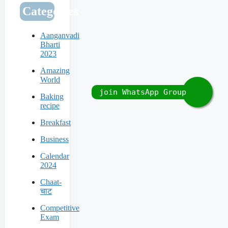
Categories
Aanganvadi
Bharti
2023
Amazing
World
Baking
recipe
Breakfast
Business
Calendar
2024
Chaat-
चाट
Competitive
Exam