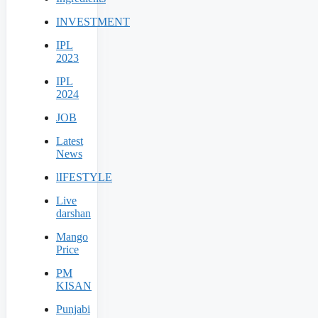
INVESTMENT
IPL
2023
IPL
2024
JOB
Latest
News
lIFESTYLE
Live
darshan
Mango
Price
PM
KISAN
Punjabi