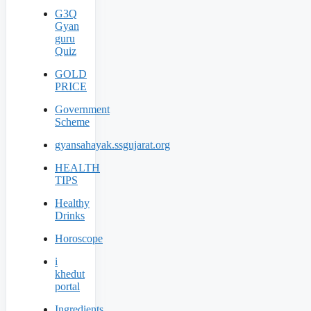
G3Q
Gyan
guru
Quiz
GOLD
PRICE
Government
Scheme
gyansahayak.ssgujarat.org
HEALTH
TIPS
Healthy
Drinks
Horoscope
i
khedut
portal
Ingredients