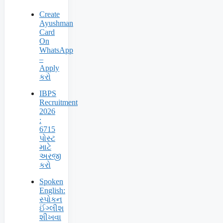
Create
Ayushman
Card
On
WhatsApp
–
Apply
કરો
IBPS
Recruitment
2026
:
6715
પોસ્ટ
માટે
અરજી
કરો
Spoken
English:
સ્પોકન
ઈંગ્લીશ
શીખવા