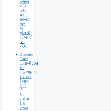
ક્લાસ
નહિ
કરવા
પડે,
ઘરેબેઠા
free
મા
ફોનથી
શીખવશે
આ
એપ.
Diabetes
Care:
ડાયાબીટીસ
ની
શરૂઆતમા
શરીરમા
દેખાવા
લાગે
છે
આ
સંકેતો,
થઇ
જજો