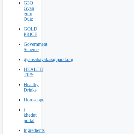
G3Q
Gyan
guru
Quiz
GOLD
PRICE
Government
Scheme
gyansahayak.ssgujarat.org
HEALTH
TIPS
Healthy
Drinks
Horoscope
i
khedut
portal
Ingredients