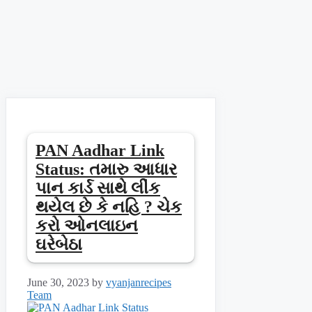
PAN Aadhar Link
Status: તમારુ આધાર
પાન કાર્ડ સાથે લીંક
થયેલ છે કે નહિ ? ચેક
કરો ઓનલાઇન
ઘરેબેઠા
June 30, 2023
by
vyanjanrecipes
Team