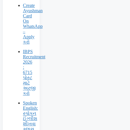
Create
Ayushman
Card
On
WhatsApp
–
Apply
કરો
IBPS
Recruitment
2026
:
6715
પોસ્ટ
માટે
અરજી
કરો
Spoken
English:
સ્પોકન
ઈંગ્લીશ
શીખવા
ક્લાસ