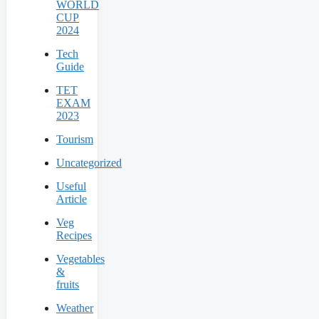
WORLD
CUP
2024
Tech
Guide
TET
EXAM
2023
Tourism
Uncategorized
Useful
Article
Veg
Recipes
Vegetables
&
fruits
Weather