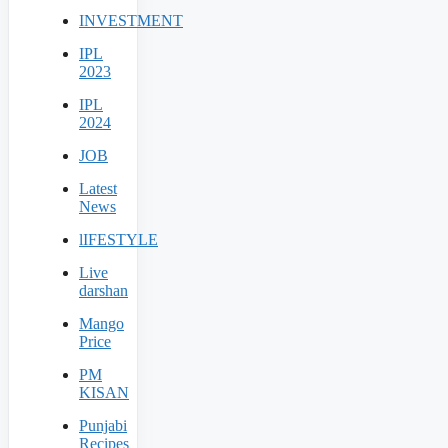
INVESTMENT
IPL
2023
IPL
2024
JOB
Latest
News
lIFESTYLE
Live
darshan
Mango
Price
PM
KISAN
Punjabi
Recipes