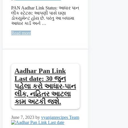
PAN Aadhar Link Status: આધાર પાન
લીંક સ્ટેટસ: આપણી પાસે ઘણા
ડોકયુમેન્ટ હોય છે. પરંતુ આ બધામા
આધાર કાર્ડ અને …
Read more
Aadhar Pan Link
Last date: 30 જુન
પહેલા કરો આધાર-પાન
લીંક, નહિતર આટલા
કામ અટકી જશે.
June 7, 2023
by
vyanjanrecipes Team