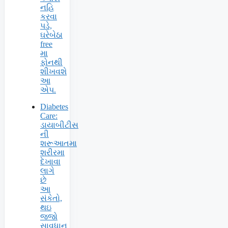
નહિ
કરવા
પડે,
ઘરેબેઠા
free
મા
ફોનથી
શીખવશે
આ
એપ.
Diabetes
Care:
ડાયાબીટીસ
ની
શરૂઆતમા
શરીરમા
દેખાવા
લાગે
છે
આ
સંકેતો,
થઇ
જજો
સાવધાન