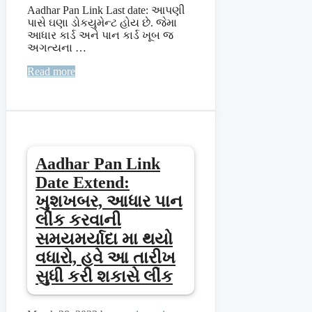
Aadhar Pan Link Last date: આપણી
પાસે ઘણા ડોકયુમેન્ટ હોય છે. જેમા
આધાર કાર્ડ અને પાન કાર્ડ ખૂબ જ
અગત્યના …
Read more
Aadhar Pan Link
Date Extend:
ખુશખબર, આધાર પાન
લીંક કરવાની
સમયમર્યાદા મા થયો
વધારો, હવે આ તારીખ
સુધી કરી શકાસે લીંક