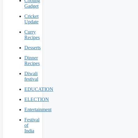
Cooling
Gadget
Cricket
Update
Curry
Recipes
Desserts
Dinner
Recipes
Diwali
festival
EDUCATION
ELECTION
Entertainment
Festival
of
India