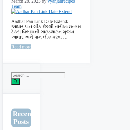
March 28, 2023
by
vyanjanrecipes
Team
Aadhar Pan Link Date Extend:
આધાર પાન લીંક છેલ્લી તારીખ: ઇન્કમ
ટેકસ વિભાગની ગાઇડલાઇન મુજબ
આધાર અને પાન લીંક કરવા …
Read more
Search
for:
Recent
Posts