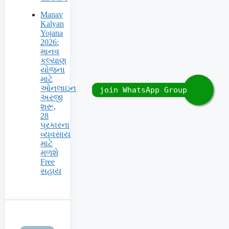
Manav
Kalyan
Yojana
2026:
માનવ
કલ્યાણ
યોજના
માટે
ઓનલાઇન
અરજી
શરૂ,
28
પ્રકારના
વ્યવસાય
માટે
મળશે
Free
સહાય