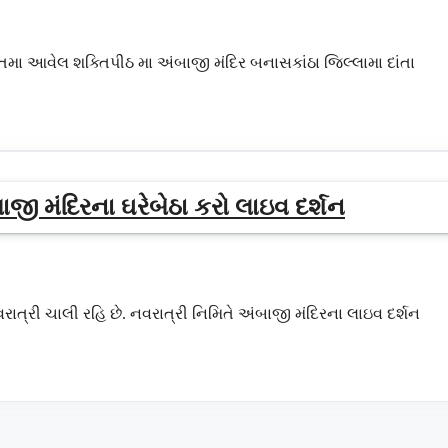
રતમા આવેલ શક્તિપીઠ મા અંબાજી મંદિર બનાસકાંઠા જિલ્લામા દાંતા
ાજી મંદિરના ઘરેબેઠા કરો લાઇવ દર્શન
રાત્રી ચાલી રહિ છે. નવરાત્રી નિમિતે અંબાજી મંદિરના લાઇવ દર્શન