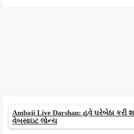
Ambaji Live Darshan: હવે ઘરેબેઠા કરી 
વેબસાઇટ લોન્ચ