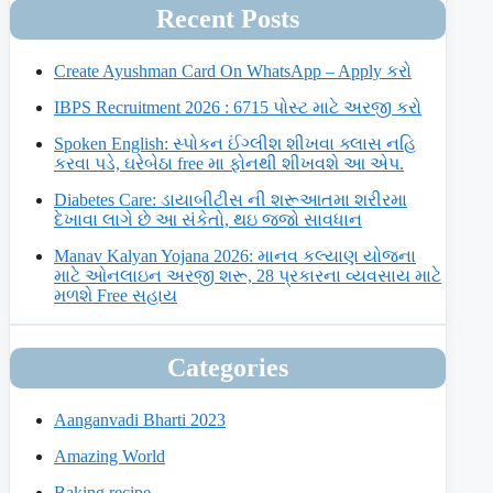
Recent Posts
Create Ayushman Card On WhatsApp – Apply કરો
IBPS Recruitment 2026 : 6715 પોસ્ટ માટે અરજી કરો
Spoken English: સ્પોકન ઈંગ્લીશ શીખવા ક્લાસ નહિ
કરવા પડે, ઘરેબેઠા free મા ફોનથી શીખવશે આ એપ.
Diabetes Care: ડાયાબીટીસ ની શરૂઆતમા શરીરમા
દેખાવા લાગે છે આ સંકેતો, થઇ જજો સાવધાન
Manav Kalyan Yojana 2026: માનવ કલ્યાણ યોજના
માટે ઓનલાઇન અરજી શરૂ, 28 પ્રકારના વ્યવસાય માટે
મળશે Free સહાય
Categories
Aanganvadi Bharti 2023
Amazing World
Baking recipe