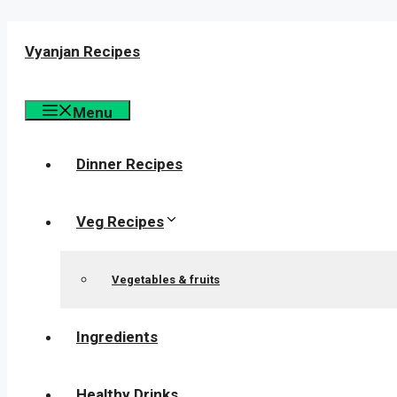
Skip
to
Vyanjan Recipes
content
Menu
Dinner Recipes
Veg Recipes
Vegetables & fruits
Ingredients
Healthy Drinks