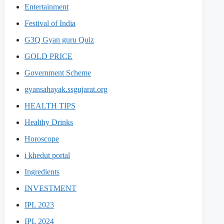
Entertainment
Festival of India
G3Q Gyan guru Quiz
GOLD PRICE
Government Scheme
gyansahayak.ssgujarat.org
HEALTH TIPS
Healthy Drinks
Horoscope
i khedut portal
Ingredients
INVESTMENT
IPL 2023
IPL 2024