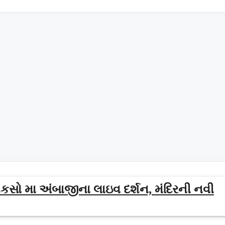
શકસો મા અંબાજીના લાઇવ દર્શન, મંદિરની નવી