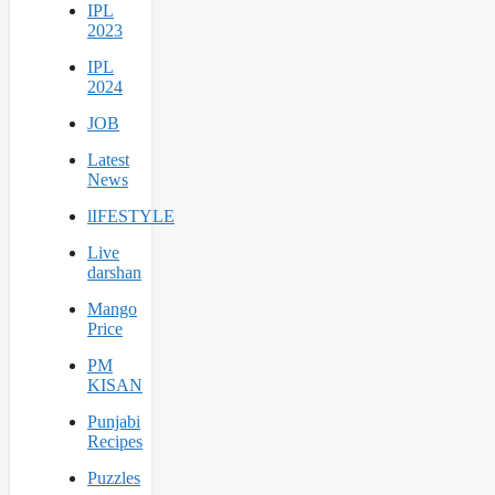
IPL
2023
IPL
2024
JOB
Latest
News
lIFESTYLE
Live
darshan
Mango
Price
PM
KISAN
Punjabi
Recipes
Puzzles