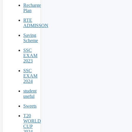
Recharge
Plan
RTE
ADMISSON
Saving
Scheme
SSC
EXAM
2023
SSC
EXAM
2024
student
useful
Sweets
T20
WORLD
CUP
2024