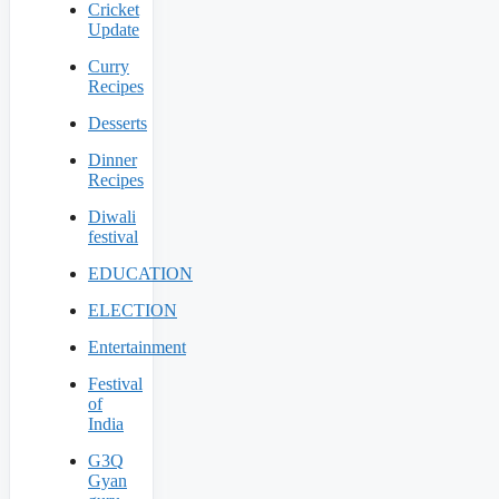
Cricket
Update
Curry
Recipes
Desserts
Dinner
Recipes
Diwali
festival
EDUCATION
ELECTION
Entertainment
Festival
of
India
G3Q
Gyan