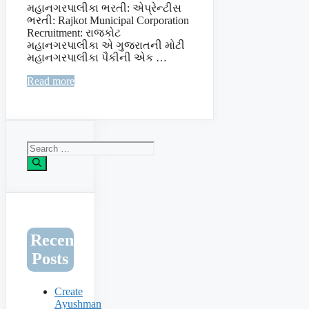
મહાનગરપાલીકા ભરતી: એપ્રેન્ટીસ
ભરતી: Rajkot Municipal Corporation
Recruitment: રાજકોટ
મહાનગરપાલીકા એ ગુજરાતની મોટી
મહાનગરપાલીકા પૈકીની એક …
Read more
Search
for:
Recent
Posts
Create
Ayushman