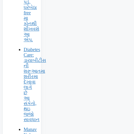
પડે,
ઘરેબેઠા
free
મા
ફોનથી
શીખવશે
આ
એપ.
Diabetes
Care:
ડાયાબીટીસ
ની
શરૂઆતમા
શરીરમા
દેખાવા
લાગે
છે
આ
સંકેતો,
થઇ
જજો
સાવધાન
Manav