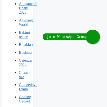
Aanganvadi
Bharti
2023
Amazing
World
Baking
recipe
Breakfast
Business
Calendar
2024
Chaat-
चाट
Competitive
Exam
Cooling
Gadget