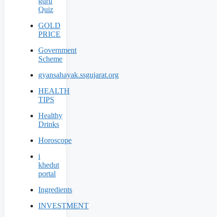
guru
Quiz
GOLD
PRICE
Government
Scheme
gyansahayak.ssgujarat.org
HEALTH
TIPS
Healthy
Drinks
Horoscope
i
khedut
portal
Ingredients
INVESTMENT