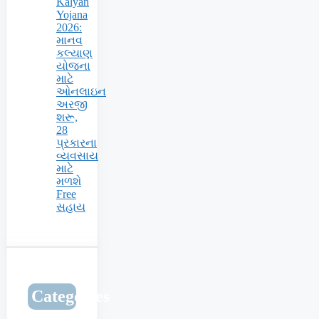
Kalyan
Yojana
2026:
માનવ
કલ્યાણ
યોજના
માટે
ઓનલાઇન
અરજી
શરૂ,
28
પ્રકારના
વ્યવસાય
માટે
મળશે
Free
સહાય
Categories