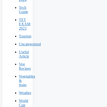
Tech
Guide
TET
EXAM
2023
Tourism
Uncategorized
Useful
Article
Veg
Recipes
Vegetables
&
fruits
Weather
World
Cup