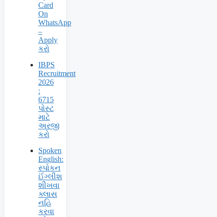
Card
On
WhatsApp
–
Apply
કરો
IBPS
Recruitment
2026
:
6715
પોસ્ટ
માટે
અરજી
કરો
Spoken
English:
સ્પોકન
ઈંગ્લીશ
શીખવા
ક્લાસ
નહિ
કરવા